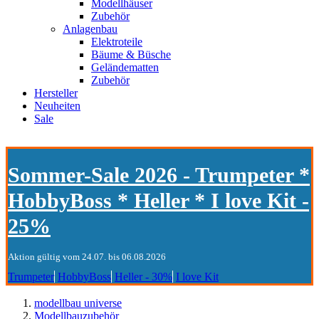
Modellhäuser
Zubehör
Anlagenbau
Elektroteile
Bäume & Büsche
Geländematten
Zubehör
Hersteller
Neuheiten
Sale
Sommer-Sale 2026 - Trumpeter *
HobbyBoss * Heller * I love Kit -
25%
Aktion gültig vom 24.07. bis 06.08.2026
Trumpeter
HobbyBoss
Heller - 30%
I love Kit
modellbau universe
Modellbauzubehör