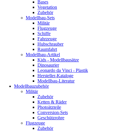
Bases
Vegetation
Zubehör
Modellbau-Sets
Militär
Flugzeuge
Schiffe
Fahrzeuge
Hubschrauber
Raumfahrt
Modellbau-Artikel
Kids - Modellbausätze
Dinosaurier
Leonardo da Vinci - Plastik
Hersteller-Kataloge
Modellbau-Literatur
Modellbauzubehör
Militär
Zubehör
Ketten & Räder
Photoätzteile
Conversion-Sets
Geschützrohre
Flugzeuge
Zubehör