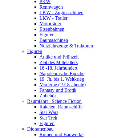
PKW
Rennwagen
LKW - Zugmaschinen
LKW - Trailer
Motorräder
Eisenbahnen
Figuren
Baumaschinen
Nutzfahrzeuge & Traktoren
Figuren
Antike und Frühzeit
Zeit des Mittelalters
16.-18. Jahrhundert
Napoleonische Epoche
19. Jh. bis 1. Weltkrieg
Moderne (1918 - heute)
Fantasy und Erotik
Zubehör
Raumfahrt - Science Fiction
Raketen, Raumschiffe
Star Wars
Star Trek
Figuren
Dioramenbau
Ruinen und Bauwerke