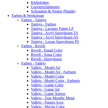
Klebefolien
Gravierschablonen
Schrauben & Nieten (Plastik)
Farben & Werkzeuge
Farben - Tamiya
Tamiya - Farben
Tamiya - Lacquer Paints LP
Tamiya - Acryl Spraydosen TS
Tamiya - Acryl Spraydosen AS
Tamiya - Lexan Spraydosen PS
Farben - Revell
Revell - Email Color
Revell - Aqua Color
Revell - Spraydosen
Farben - Vallejo
Vallejo - Model Air
Vallejo - Model Air - Farbsets
Vallejo - Model Color
Vallejo - Model Color - Farbsets
Vallejo - Game Color
Vallejo - Game Air
Vallejo - Game Xpress
Vallejo - True Metallic Metal
Vallejo - Panzer Aces
Vallejo - Mecha Color