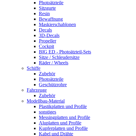
Photoätzteile
Sitzgurte
Resin
Bewaffnung
Maskierschablonen
Decals
3D-Decals
Propeller
Cockpit
BIG ED - Photoätzteil-Sets
Sitze / Schleudersitze
Räder / Wheels
Schiffe
Zubehör
Photoätzteile
Geschützrohre
Fahrzeuge
Zubehör
Modellbau-Material
Plastikplatten und Profile
sonstiges
Messingplatten und Profile
Aluplatten und Profile
Kupferplatten und Profile
Kabel und Drähte