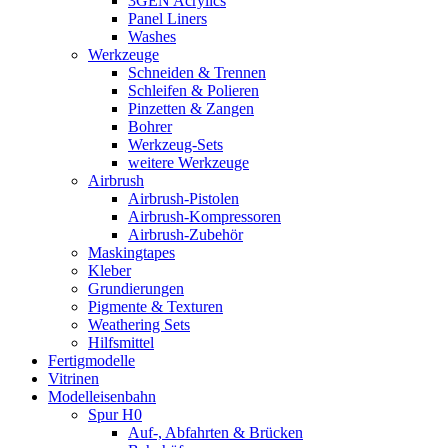
3GEN Acrylics
Panel Liners
Washes
Werkzeuge
Schneiden & Trennen
Schleifen & Polieren
Pinzetten & Zangen
Bohrer
Werkzeug-Sets
weitere Werkzeuge
Airbrush
Airbrush-Pistolen
Airbrush-Kompressoren
Airbrush-Zubehör
Maskingtapes
Kleber
Grundierungen
Pigmente & Texturen
Weathering Sets
Hilfsmittel
Fertigmodelle
Vitrinen
Modelleisenbahn
Spur H0
Auf-, Abfahrten & Brücken