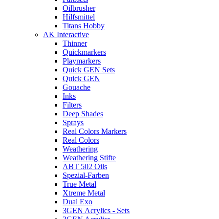
Oilbrusher
Hilfsmittel
Titans Hobby
AK Interactive
Thinner
Quickmarkers
Playmarkers
Quick GEN Sets
Quick GEN
Gouache
Inks
Filters
Deep Shades
Sprays
Real Colors Markers
Real Colors
Weathering
Weathering Stifte
ABT 502 Oils
Spezial-Farben
True Metal
Xtreme Metal
Dual Exo
3GEN Acrylics - Sets