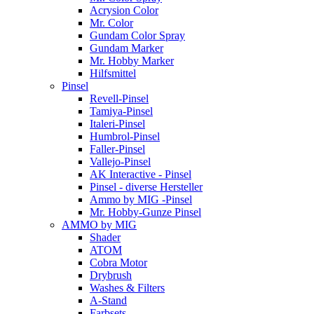
Acrysion Color
Mr. Color
Gundam Color Spray
Gundam Marker
Mr. Hobby Marker
Hilfsmittel
Pinsel
Revell-Pinsel
Tamiya-Pinsel
Italeri-Pinsel
Humbrol-Pinsel
Faller-Pinsel
Vallejo-Pinsel
AK Interactive - Pinsel
Pinsel - diverse Hersteller
Ammo by MIG -Pinsel
Mr. Hobby-Gunze Pinsel
AMMO by MIG
Shader
ATOM
Cobra Motor
Drybrush
Washes & Filters
A-Stand
Farbsets