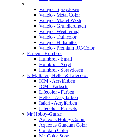
Vallejo - Spraydosen
Vallejo - Metal Color
Vallejo - Model Wash
Vallejo - Grundierungen
Vallejo - Weathering
Vallejo - Traincolor
Vallejo - Hilfsmittel
Vallejo - Premium RC-Color
Farben - Humbrol
Humbrol - Email
Humbrol - Acryl
Humbrol - Spraydosen
ICM, Italeri, Heller & Lifecolor
ICM - Acrylfarben
ICM - Farbsets
Lifecolor - Farben
Heller - Acrylfarben
Italeri - Acrylfarben
Lifecolor - Farbsets
Mr Hobby-Gunze
Aqueous Hobby Colors
Aqueous Gundam Color
Gundam Color
Mr. Color Spray