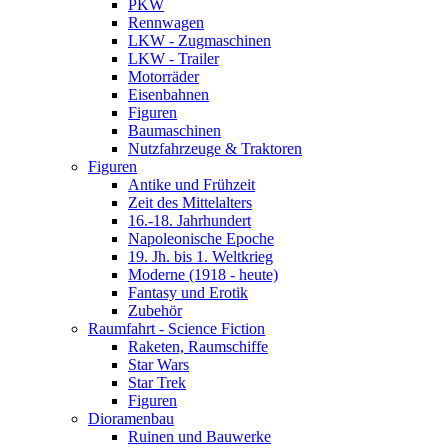
PKW
Rennwagen
LKW - Zugmaschinen
LKW - Trailer
Motorräder
Eisenbahnen
Figuren
Baumaschinen
Nutzfahrzeuge & Traktoren
Figuren
Antike und Frühzeit
Zeit des Mittelalters
16.-18. Jahrhundert
Napoleonische Epoche
19. Jh. bis 1. Weltkrieg
Moderne (1918 - heute)
Fantasy und Erotik
Zubehör
Raumfahrt - Science Fiction
Raketen, Raumschiffe
Star Wars
Star Trek
Figuren
Dioramenbau
Ruinen und Bauwerke