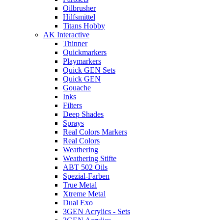
Oilbrusher
Hilfsmittel
Titans Hobby
AK Interactive
Thinner
Quickmarkers
Playmarkers
Quick GEN Sets
Quick GEN
Gouache
Inks
Filters
Deep Shades
Sprays
Real Colors Markers
Real Colors
Weathering
Weathering Stifte
ABT 502 Oils
Spezial-Farben
True Metal
Xtreme Metal
Dual Exo
3GEN Acrylics - Sets