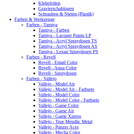
Klebefolien
Gravierschablonen
Schrauben & Nieten (Plastik)
Farben & Werkzeuge
Farben - Tamiya
Tamiya - Farben
Tamiya - Lacquer Paints LP
Tamiya - Acryl Spraydosen TS
Tamiya - Acryl Spraydosen AS
Tamiya - Lexan Spraydosen PS
Farben - Revell
Revell - Email Color
Revell - Aqua Color
Revell - Spraydosen
Farben - Vallejo
Vallejo - Model Air
Vallejo - Model Air - Farbsets
Vallejo - Model Color
Vallejo - Model Color - Farbsets
Vallejo - Game Color
Vallejo - Game Air
Vallejo - Game Xpress
Vallejo - True Metallic Metal
Vallejo - Panzer Aces
Vallejo - Mecha Color