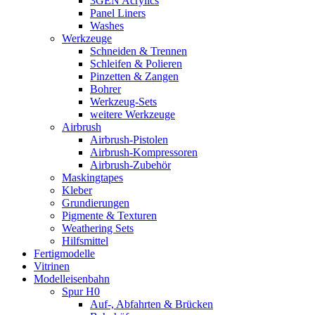
3GEN Acrylics
Panel Liners
Washes
Werkzeuge
Schneiden & Trennen
Schleifen & Polieren
Pinzetten & Zangen
Bohrer
Werkzeug-Sets
weitere Werkzeuge
Airbrush
Airbrush-Pistolen
Airbrush-Kompressoren
Airbrush-Zubehör
Maskingtapes
Kleber
Grundierungen
Pigmente & Texturen
Weathering Sets
Hilfsmittel
Fertigmodelle
Vitrinen
Modelleisenbahn
Spur H0
Auf-, Abfahrten & Brücken