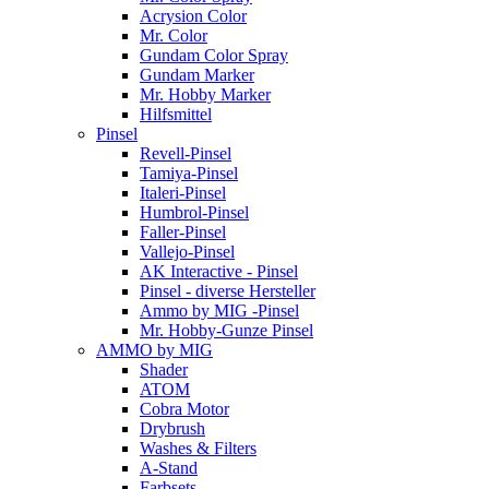
Acrysion Color
Mr. Color
Gundam Color Spray
Gundam Marker
Mr. Hobby Marker
Hilfsmittel
Pinsel
Revell-Pinsel
Tamiya-Pinsel
Italeri-Pinsel
Humbrol-Pinsel
Faller-Pinsel
Vallejo-Pinsel
AK Interactive - Pinsel
Pinsel - diverse Hersteller
Ammo by MIG -Pinsel
Mr. Hobby-Gunze Pinsel
AMMO by MIG
Shader
ATOM
Cobra Motor
Drybrush
Washes & Filters
A-Stand
Farbsets