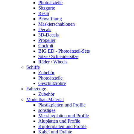
Photoätzteile
Sitzgurte
Resin
Bewaffnung
Maskierschablonen
Decals
3D-Decals
Propeller
Cockpit
BIG ED - Photoätzteil-Sets
Sitze / Schleudersitze
Räder / Wheels
Schiffe
Zubehör
Photoätzteile
Geschützrohre
Fahrzeuge
Zubehör
Modellbau-Material
Plastikplatten und Profile
sonstiges
Messingplatten und Profile
Aluplatten und Profile
Kupferplatten und Profile
Kabel und Drähte