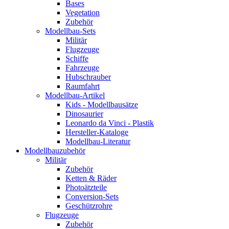
Bases
Vegetation
Zubehör
Modellbau-Sets
Militär
Flugzeuge
Schiffe
Fahrzeuge
Hubschrauber
Raumfahrt
Modellbau-Artikel
Kids - Modellbausätze
Dinosaurier
Leonardo da Vinci - Plastik
Hersteller-Kataloge
Modellbau-Literatur
Modellbauzubehör
Militär
Zubehör
Ketten & Räder
Photoätzteile
Conversion-Sets
Geschützrohre
Flugzeuge
Zubehör