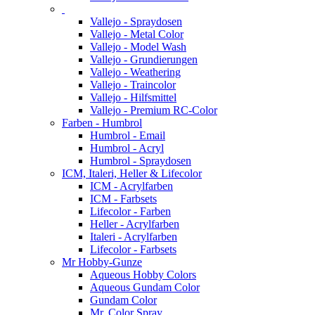
Vallejo - Spraydosen
Vallejo - Metal Color
Vallejo - Model Wash
Vallejo - Grundierungen
Vallejo - Weathering
Vallejo - Traincolor
Vallejo - Hilfsmittel
Vallejo - Premium RC-Color
Farben - Humbrol
Humbrol - Email
Humbrol - Acryl
Humbrol - Spraydosen
ICM, Italeri, Heller & Lifecolor
ICM - Acrylfarben
ICM - Farbsets
Lifecolor - Farben
Heller - Acrylfarben
Italeri - Acrylfarben
Lifecolor - Farbsets
Mr Hobby-Gunze
Aqueous Hobby Colors
Aqueous Gundam Color
Gundam Color
Mr. Color Spray