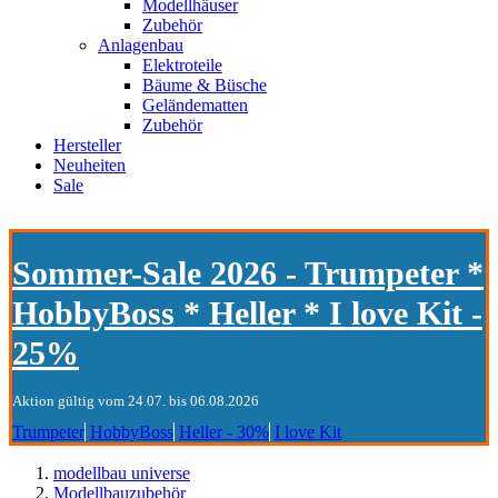
Modellhäuser
Zubehör
Anlagenbau
Elektroteile
Bäume & Büsche
Geländematten
Zubehör
Hersteller
Neuheiten
Sale
Sommer-Sale 2026 - Trumpeter *
HobbyBoss * Heller * I love Kit -
25%
Aktion gültig vom 24.07. bis 06.08.2026
Trumpeter
HobbyBoss
Heller - 30%
I love Kit
modellbau universe
Modellbauzubehör