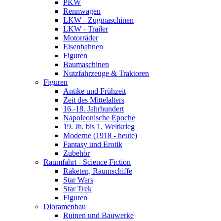
PKW
Rennwagen
LKW - Zugmaschinen
LKW - Trailer
Motorräder
Eisenbahnen
Figuren
Baumaschinen
Nutzfahrzeuge & Traktoren
Figuren
Antike und Frühzeit
Zeit des Mittelalters
16.-18. Jahrhundert
Napoleonische Epoche
19. Jh. bis 1. Weltkrieg
Moderne (1918 - heute)
Fantasy und Erotik
Zubehör
Raumfahrt - Science Fiction
Raketen, Raumschiffe
Star Wars
Star Trek
Figuren
Dioramenbau
Ruinen und Bauwerke