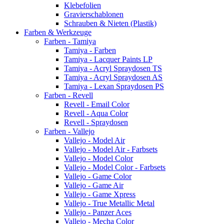
Klebefolien
Gravierschablonen
Schrauben & Nieten (Plastik)
Farben & Werkzeuge
Farben - Tamiya
Tamiya - Farben
Tamiya - Lacquer Paints LP
Tamiya - Acryl Spraydosen TS
Tamiya - Acryl Spraydosen AS
Tamiya - Lexan Spraydosen PS
Farben - Revell
Revell - Email Color
Revell - Aqua Color
Revell - Spraydosen
Farben - Vallejo
Vallejo - Model Air
Vallejo - Model Air - Farbsets
Vallejo - Model Color
Vallejo - Model Color - Farbsets
Vallejo - Game Color
Vallejo - Game Air
Vallejo - Game Xpress
Vallejo - True Metallic Metal
Vallejo - Panzer Aces
Vallejo - Mecha Color