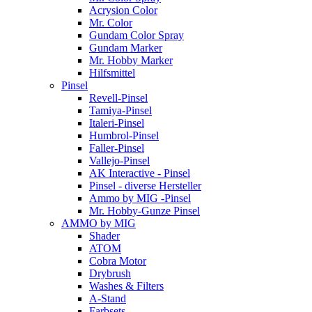
Acrysion Color
Mr. Color
Gundam Color Spray
Gundam Marker
Mr. Hobby Marker
Hilfsmittel
Pinsel
Revell-Pinsel
Tamiya-Pinsel
Italeri-Pinsel
Humbrol-Pinsel
Faller-Pinsel
Vallejo-Pinsel
AK Interactive - Pinsel
Pinsel - diverse Hersteller
Ammo by MIG -Pinsel
Mr. Hobby-Gunze Pinsel
AMMO by MIG
Shader
ATOM
Cobra Motor
Drybrush
Washes & Filters
A-Stand
Farbsets