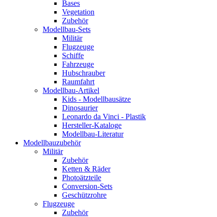
Bases
Vegetation
Zubehör
Modellbau-Sets
Militär
Flugzeuge
Schiffe
Fahrzeuge
Hubschrauber
Raumfahrt
Modellbau-Artikel
Kids - Modellbausätze
Dinosaurier
Leonardo da Vinci - Plastik
Hersteller-Kataloge
Modellbau-Literatur
Modellbauzubehör
Militär
Zubehör
Ketten & Räder
Photoätzteile
Conversion-Sets
Geschützrohre
Flugzeuge
Zubehör