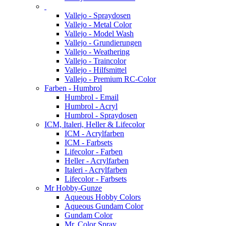
Vallejo - Spraydosen
Vallejo - Metal Color
Vallejo - Model Wash
Vallejo - Grundierungen
Vallejo - Weathering
Vallejo - Traincolor
Vallejo - Hilfsmittel
Vallejo - Premium RC-Color
Farben - Humbrol
Humbrol - Email
Humbrol - Acryl
Humbrol - Spraydosen
ICM, Italeri, Heller & Lifecolor
ICM - Acrylfarben
ICM - Farbsets
Lifecolor - Farben
Heller - Acrylfarben
Italeri - Acrylfarben
Lifecolor - Farbsets
Mr Hobby-Gunze
Aqueous Hobby Colors
Aqueous Gundam Color
Gundam Color
Mr. Color Spray