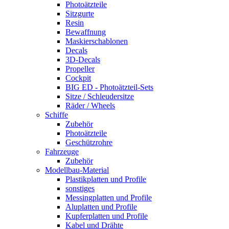
Photoätzteile
Sitzgurte
Resin
Bewaffnung
Maskierschablonen
Decals
3D-Decals
Propeller
Cockpit
BIG ED - Photoätzteil-Sets
Sitze / Schleudersitze
Räder / Wheels
Schiffe
Zubehör
Photoätzteile
Geschützrohre
Fahrzeuge
Zubehör
Modellbau-Material
Plastikplatten und Profile
sonstiges
Messingplatten und Profile
Aluplatten und Profile
Kupferplatten und Profile
Kabel und Drähte