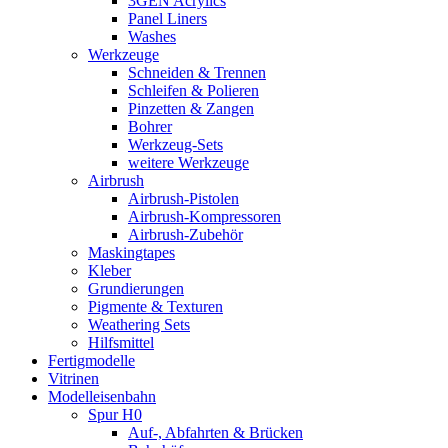
3GEN Acrylics
Panel Liners
Washes
Werkzeuge
Schneiden & Trennen
Schleifen & Polieren
Pinzetten & Zangen
Bohrer
Werkzeug-Sets
weitere Werkzeuge
Airbrush
Airbrush-Pistolen
Airbrush-Kompressoren
Airbrush-Zubehör
Maskingtapes
Kleber
Grundierungen
Pigmente & Texturen
Weathering Sets
Hilfsmittel
Fertigmodelle
Vitrinen
Modelleisenbahn
Spur H0
Auf-, Abfahrten & Brücken