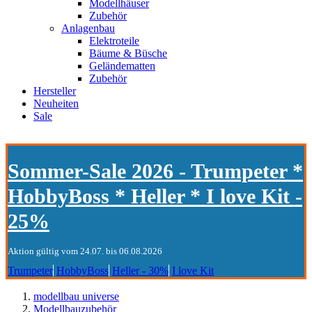
Modellhäuser
Zubehör
Anlagenbau
Elektroteile
Bäume & Büsche
Geländematten
Zubehör
Hersteller
Neuheiten
Sale
Sommer-Sale 2026 - Trumpeter *
HobbyBoss * Heller * I love Kit -
25%
Aktion gültig vom 24.07. bis 06.08.2026
Trumpeter
HobbyBoss
Heller - 30%
I love Kit
modellbau universe
Modellbauzubehör