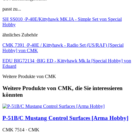
passt zu...
SH SS010 ·P-40E/Kittyhawk MK.IA - Simple Set von Special
Hobby
ähnliches Zubehör
CMK 7391 ·P-40E / Kittyhawk - Radio Set (US/RAF) [Special
Hobby] von CMK
EDU BIG72134 ·BIG ED - Kittyhawk Mk.Ia [Special Hobby] von
Eduard
Weitere Produkte von CMK
Weitere Produkte von CMK, die Sie interessieren
könnten
P-51B/C Mustang Control Surfaces [Arma Hobby]
CMK 7514 · CMK