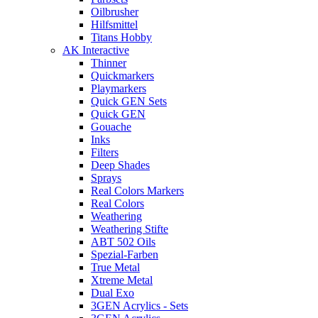
Oilbrusher
Hilfsmittel
Titans Hobby
AK Interactive
Thinner
Quickmarkers
Playmarkers
Quick GEN Sets
Quick GEN
Gouache
Inks
Filters
Deep Shades
Sprays
Real Colors Markers
Real Colors
Weathering
Weathering Stifte
ABT 502 Oils
Spezial-Farben
True Metal
Xtreme Metal
Dual Exo
3GEN Acrylics - Sets