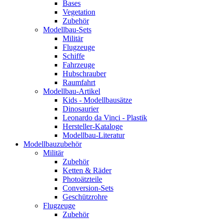
Bases
Vegetation
Zubehör
Modellbau-Sets
Militär
Flugzeuge
Schiffe
Fahrzeuge
Hubschrauber
Raumfahrt
Modellbau-Artikel
Kids - Modellbausätze
Dinosaurier
Leonardo da Vinci - Plastik
Hersteller-Kataloge
Modellbau-Literatur
Modellbauzubehör
Militär
Zubehör
Ketten & Räder
Photoätzteile
Conversion-Sets
Geschützrohre
Flugzeuge
Zubehör