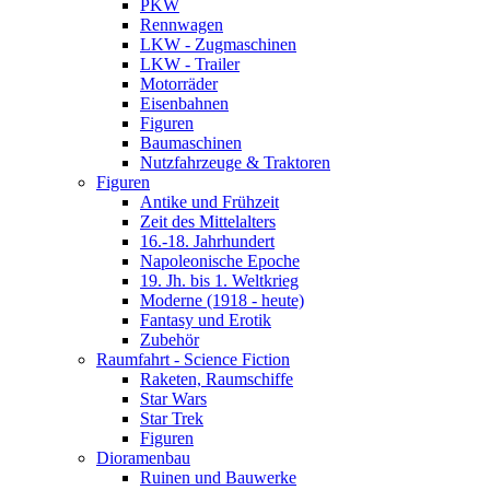
PKW
Rennwagen
LKW - Zugmaschinen
LKW - Trailer
Motorräder
Eisenbahnen
Figuren
Baumaschinen
Nutzfahrzeuge & Traktoren
Figuren
Antike und Frühzeit
Zeit des Mittelalters
16.-18. Jahrhundert
Napoleonische Epoche
19. Jh. bis 1. Weltkrieg
Moderne (1918 - heute)
Fantasy und Erotik
Zubehör
Raumfahrt - Science Fiction
Raketen, Raumschiffe
Star Wars
Star Trek
Figuren
Dioramenbau
Ruinen und Bauwerke