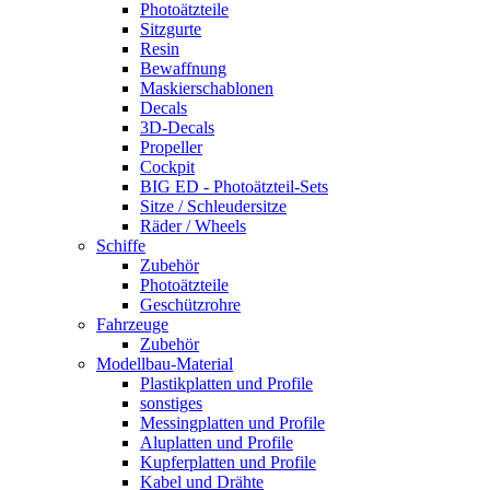
Photoätzteile
Sitzgurte
Resin
Bewaffnung
Maskierschablonen
Decals
3D-Decals
Propeller
Cockpit
BIG ED - Photoätzteil-Sets
Sitze / Schleudersitze
Räder / Wheels
Schiffe
Zubehör
Photoätzteile
Geschützrohre
Fahrzeuge
Zubehör
Modellbau-Material
Plastikplatten und Profile
sonstiges
Messingplatten und Profile
Aluplatten und Profile
Kupferplatten und Profile
Kabel und Drähte