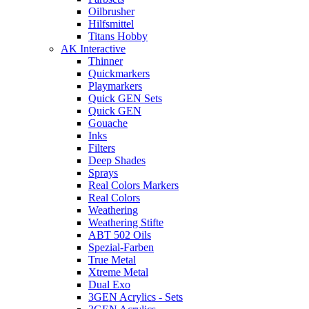
Oilbrusher
Hilfsmittel
Titans Hobby
AK Interactive
Thinner
Quickmarkers
Playmarkers
Quick GEN Sets
Quick GEN
Gouache
Inks
Filters
Deep Shades
Sprays
Real Colors Markers
Real Colors
Weathering
Weathering Stifte
ABT 502 Oils
Spezial-Farben
True Metal
Xtreme Metal
Dual Exo
3GEN Acrylics - Sets