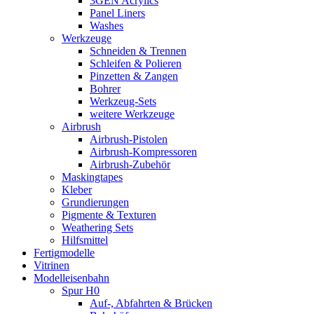
3GEN Acrylics
Panel Liners
Washes
Werkzeuge
Schneiden & Trennen
Schleifen & Polieren
Pinzetten & Zangen
Bohrer
Werkzeug-Sets
weitere Werkzeuge
Airbrush
Airbrush-Pistolen
Airbrush-Kompressoren
Airbrush-Zubehör
Maskingtapes
Kleber
Grundierungen
Pigmente & Texturen
Weathering Sets
Hilfsmittel
Fertigmodelle
Vitrinen
Modelleisenbahn
Spur H0
Auf-, Abfahrten & Brücken