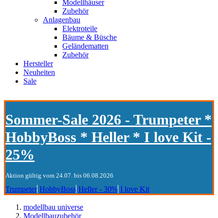
Modellhäuser
Zubehör
Anlagenbau
Elektroteile
Bäume & Büsche
Geländematten
Zubehör
Hersteller
Neuheiten
Sale
Sommer-Sale 2026 - Trumpeter *
HobbyBoss * Heller * I love Kit -
25%
Aktion gültig vom 24.07. bis 06.08.2026
Trumpeter
HobbyBoss
Heller - 30%
I love Kit
modellbau universe
Modellbauzubehör