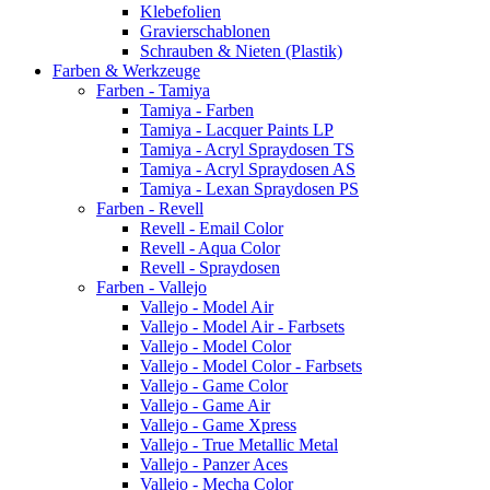
Klebefolien
Gravierschablonen
Schrauben & Nieten (Plastik)
Farben & Werkzeuge
Farben - Tamiya
Tamiya - Farben
Tamiya - Lacquer Paints LP
Tamiya - Acryl Spraydosen TS
Tamiya - Acryl Spraydosen AS
Tamiya - Lexan Spraydosen PS
Farben - Revell
Revell - Email Color
Revell - Aqua Color
Revell - Spraydosen
Farben - Vallejo
Vallejo - Model Air
Vallejo - Model Air - Farbsets
Vallejo - Model Color
Vallejo - Model Color - Farbsets
Vallejo - Game Color
Vallejo - Game Air
Vallejo - Game Xpress
Vallejo - True Metallic Metal
Vallejo - Panzer Aces
Vallejo - Mecha Color