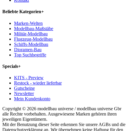
Kontakt
Beliebte Kategorien
+
Marken-Welten
Modellbau-Maßstäbe
Militär-Modellbau
Flugzeug-Modellbau
Schiffs-Modellbau
Dioramen-Bau
Top Suchbegriffe
Specials
+
KITS - Preview
Restock - wieder lieferbar
Gutscheine
Newsletter
Mein Kundenkonto
Copyright © 2026 modellbau universe / modellbau universe Gbr
alle Rechte vorbehalten. Ausgewiesene Marken gehören ihren
jeweiligen Eigentümern.
Mit der Benutzung dieser Seite erkennen Sie unsere AGBs und die
Datenschutzerklärung an. Wir übernehmen keine Haftung für den