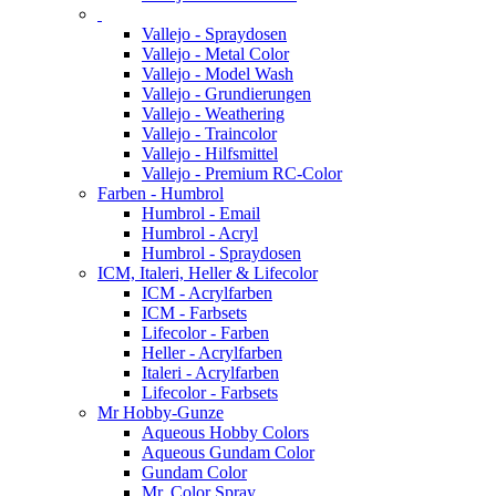
Vallejo - Spraydosen
Vallejo - Metal Color
Vallejo - Model Wash
Vallejo - Grundierungen
Vallejo - Weathering
Vallejo - Traincolor
Vallejo - Hilfsmittel
Vallejo - Premium RC-Color
Farben - Humbrol
Humbrol - Email
Humbrol - Acryl
Humbrol - Spraydosen
ICM, Italeri, Heller & Lifecolor
ICM - Acrylfarben
ICM - Farbsets
Lifecolor - Farben
Heller - Acrylfarben
Italeri - Acrylfarben
Lifecolor - Farbsets
Mr Hobby-Gunze
Aqueous Hobby Colors
Aqueous Gundam Color
Gundam Color
Mr. Color Spray