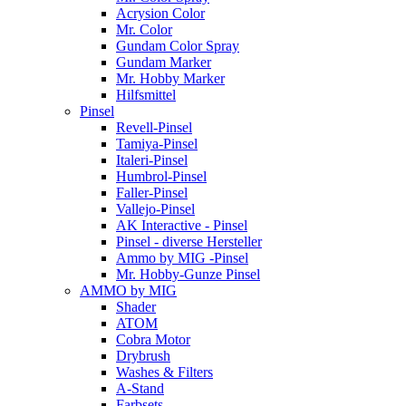
Acrysion Color
Mr. Color
Gundam Color Spray
Gundam Marker
Mr. Hobby Marker
Hilfsmittel
Pinsel
Revell-Pinsel
Tamiya-Pinsel
Italeri-Pinsel
Humbrol-Pinsel
Faller-Pinsel
Vallejo-Pinsel
AK Interactive - Pinsel
Pinsel - diverse Hersteller
Ammo by MIG -Pinsel
Mr. Hobby-Gunze Pinsel
AMMO by MIG
Shader
ATOM
Cobra Motor
Drybrush
Washes & Filters
A-Stand
Farbsets