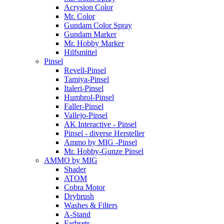
Acrysion Color
Mr. Color
Gundam Color Spray
Gundam Marker
Mr. Hobby Marker
Hilfsmittel
Pinsel
Revell-Pinsel
Tamiya-Pinsel
Italeri-Pinsel
Humbrol-Pinsel
Faller-Pinsel
Vallejo-Pinsel
AK Interactive - Pinsel
Pinsel - diverse Hersteller
Ammo by MIG -Pinsel
Mr. Hobby-Gunze Pinsel
AMMO by MIG
Shader
ATOM
Cobra Motor
Drybrush
Washes & Filters
A-Stand
Farbsets