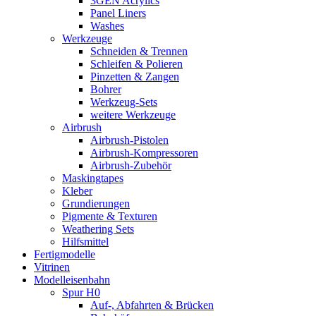
3GEN Acrylics
Panel Liners
Washes
Werkzeuge
Schneiden & Trennen
Schleifen & Polieren
Pinzetten & Zangen
Bohrer
Werkzeug-Sets
weitere Werkzeuge
Airbrush
Airbrush-Pistolen
Airbrush-Kompressoren
Airbrush-Zubehör
Maskingtapes
Kleber
Grundierungen
Pigmente & Texturen
Weathering Sets
Hilfsmittel
Fertigmodelle
Vitrinen
Modelleisenbahn
Spur H0
Auf-, Abfahrten & Brücken