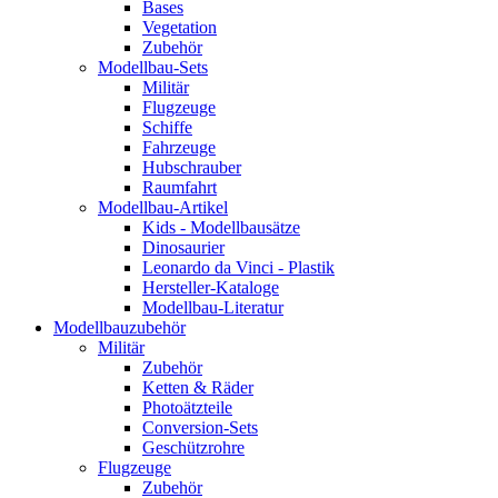
Bases
Vegetation
Zubehör
Modellbau-Sets
Militär
Flugzeuge
Schiffe
Fahrzeuge
Hubschrauber
Raumfahrt
Modellbau-Artikel
Kids - Modellbausätze
Dinosaurier
Leonardo da Vinci - Plastik
Hersteller-Kataloge
Modellbau-Literatur
Modellbauzubehör
Militär
Zubehör
Ketten & Räder
Photoätzteile
Conversion-Sets
Geschützrohre
Flugzeuge
Zubehör