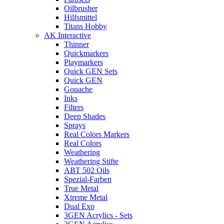
Oilbrusher
Hilfsmittel
Titans Hobby
AK Interactive
Thinner
Quickmarkers
Playmarkers
Quick GEN Sets
Quick GEN
Gouache
Inks
Filters
Deep Shades
Sprays
Real Colors Markers
Real Colors
Weathering
Weathering Stifte
ABT 502 Oils
Spezial-Farben
True Metal
Xtreme Metal
Dual Exo
3GEN Acrylics - Sets