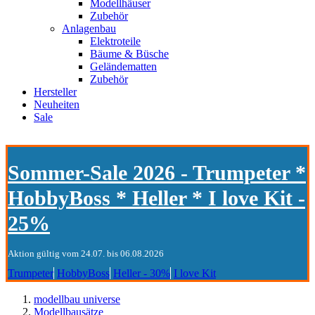
Modellhäuser
Zubehör
Anlagenbau
Elektroteile
Bäume & Büsche
Geländematten
Zubehör
Hersteller
Neuheiten
Sale
Sommer-Sale 2026 - Trumpeter *
HobbyBoss * Heller * I love Kit -
25%
Aktion gültig vom 24.07. bis 06.08.2026
Trumpeter
HobbyBoss
Heller - 30%
I love Kit
modellbau universe
Modellbausätze