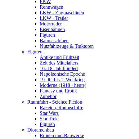
PKW
Rennwagen
LKW - Zugmaschinen
LKW - Trailer
Motorräder
Eisenbahnen
Figuren
Baumaschinen
Nutzfahrzeuge & Traktoren
Figuren
Antike und Frühzeit
Zeit des Mittelalters
16.-18. Jahrhundert
Napoleonische Epoche
19. Jh. bis 1. Weltkrieg
Moderne (1918 - heute)
Fantasy und Erotik
Zubehör
Raumfahrt - Science Fiction
Raketen, Raumschiffe
Star Wars
Star Trek
Figuren
Dioramenbau
Ruinen und Bauwerke