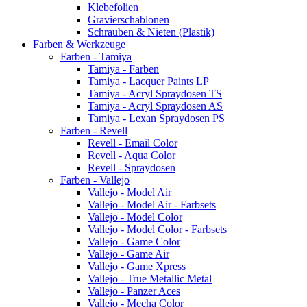
Klebefolien
Gravierschablonen
Schrauben & Nieten (Plastik)
Farben & Werkzeuge
Farben - Tamiya
Tamiya - Farben
Tamiya - Lacquer Paints LP
Tamiya - Acryl Spraydosen TS
Tamiya - Acryl Spraydosen AS
Tamiya - Lexan Spraydosen PS
Farben - Revell
Revell - Email Color
Revell - Aqua Color
Revell - Spraydosen
Farben - Vallejo
Vallejo - Model Air
Vallejo - Model Air - Farbsets
Vallejo - Model Color
Vallejo - Model Color - Farbsets
Vallejo - Game Color
Vallejo - Game Air
Vallejo - Game Xpress
Vallejo - True Metallic Metal
Vallejo - Panzer Aces
Vallejo - Mecha Color