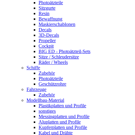
Photoätzteile
Sitzgurte
Resin
Bewaffnung
Maskierschablonen
Decals
3D-Decals
Propeller
Cockpit
BIG ED - Photoätzteil-Sets
Sitze / Schleudersitze
Räder / Wheels
Schiffe
Zubehör
Photoätzteile
Geschützrohre
Fahrzeuge
Zubehör
Modellbau-Material
Plastikplatten und Profile
sonstiges
Messingplatten und Profile
Aluplatten und Profile
Kupferplatten und Profile
Kabel und Drähte