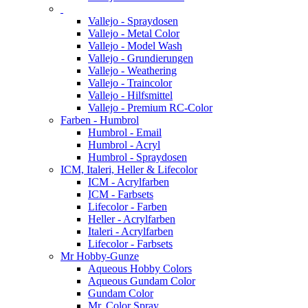
Vallejo - Spraydosen
Vallejo - Metal Color
Vallejo - Model Wash
Vallejo - Grundierungen
Vallejo - Weathering
Vallejo - Traincolor
Vallejo - Hilfsmittel
Vallejo - Premium RC-Color
Farben - Humbrol
Humbrol - Email
Humbrol - Acryl
Humbrol - Spraydosen
ICM, Italeri, Heller & Lifecolor
ICM - Acrylfarben
ICM - Farbsets
Lifecolor - Farben
Heller - Acrylfarben
Italeri - Acrylfarben
Lifecolor - Farbsets
Mr Hobby-Gunze
Aqueous Hobby Colors
Aqueous Gundam Color
Gundam Color
Mr. Color Spray