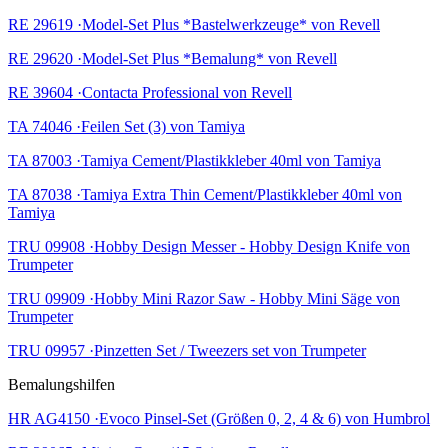
RE 29619 ·Model-Set Plus *Bastelwerkzeuge* von Revell
RE 29620 ·Model-Set Plus *Bemalung* von Revell
RE 39604 ·Contacta Professional von Revell
TA 74046 ·Feilen Set (3) von Tamiya
TA 87003 ·Tamiya Cement/Plastikkleber 40ml von Tamiya
TA 87038 ·Tamiya Extra Thin Cement/Plastikkleber 40ml von
Tamiya
TRU 09908 ·Hobby Design Messer - Hobby Design Knife von
Trumpeter
TRU 09909 ·Hobby Mini Razor Saw - Hobby Mini Säge von
Trumpeter
TRU 09957 ·Pinzetten Set / Tweezers set von Trumpeter
Bemalungshilfen
HR AG4150 ·Evoco Pinsel-Set (Größen 0, 2, 4 & 6) von Humbrol