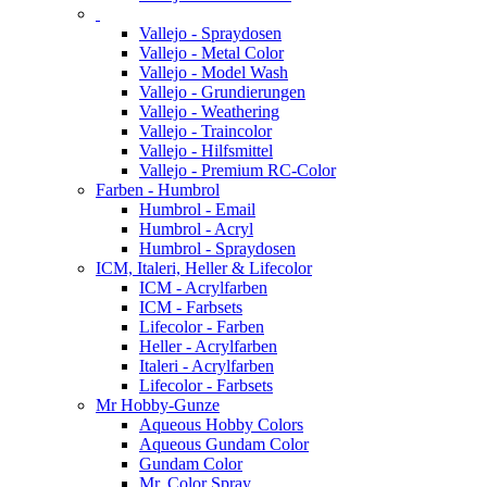
Vallejo - Spraydosen
Vallejo - Metal Color
Vallejo - Model Wash
Vallejo - Grundierungen
Vallejo - Weathering
Vallejo - Traincolor
Vallejo - Hilfsmittel
Vallejo - Premium RC-Color
Farben - Humbrol
Humbrol - Email
Humbrol - Acryl
Humbrol - Spraydosen
ICM, Italeri, Heller & Lifecolor
ICM - Acrylfarben
ICM - Farbsets
Lifecolor - Farben
Heller - Acrylfarben
Italeri - Acrylfarben
Lifecolor - Farbsets
Mr Hobby-Gunze
Aqueous Hobby Colors
Aqueous Gundam Color
Gundam Color
Mr. Color Spray