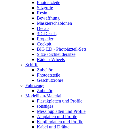
Photoätzteile
Sitzgurte
Resin
Bewaffnung
Maskierschablonen
Decals
3D-Decals
Propeller
Cockpit
BIG ED - Photoätzteil-Sets
Sitze / Schleudersitze
Räder / Wheels
Schiffe
Zubehör
Photoätzteile
Geschützrohre
Fahrzeuge
Zubehör
Modellbau-Material
Plastikplatten und Profile
sonstiges
Messingplatten und Profile
Aluplatten und Profile
Kupferplatten und Profile
Kabel und Drähte