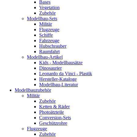
Bases
Vegetation
Zubehör
Modellbau-Sets
Militär
Flugzeuge
Schiffe
Fahrzeuge
Hubschrauber
Raumfahrt
Modellbau-Artikel
Kids - Modellbausätze
Dinosaurier
Leonardo da Vinci - Plastik
Hersteller-Kataloge
Modellbau-Literatur
Modellbauzubehör
Militär
Zubehör
Ketten & Räder
Photoätzteile
Conversion-Sets
Geschützrohre
Flugzeuge
Zubehör