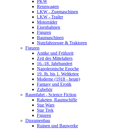
PKW
Rennwagen
LKW - Zugmaschinen
LKW - Trailer
Motorräder
Eisenbahnen
Figuren
Baumaschinen
Nutzfahrzeuge & Traktoren
Figuren
Antike und Frühzeit
Zeit des Mittelalters
16.-18. Jahrhundert
Napoleonische Epoche
19. Jh. bis 1. Weltkrieg
Moderne (1918 - heute)
Fantasy und Erotik
Zubehör
Raumfahrt - Science Fiction
Raketen, Raumschiffe
Star Wars
Star Trek
Figuren
Dioramenbau
Ruinen und Bauwerke