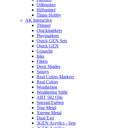
Oilbrusher
Hilfsmittel
Titans Hobby
AK Interactive
Thinner
Quickmarkers
Playmarkers
Quick GEN Sets
Quick GEN
Gouache
Inks
Filters
Deep Shades
Sprays
Real Colors Markers
Real Colors
Weathering
Weathering Stifte
ABT 502 Oils
Spezial-Farben
True Metal
Xtreme Metal
Dual Exo
3GEN Acrylics - Sets