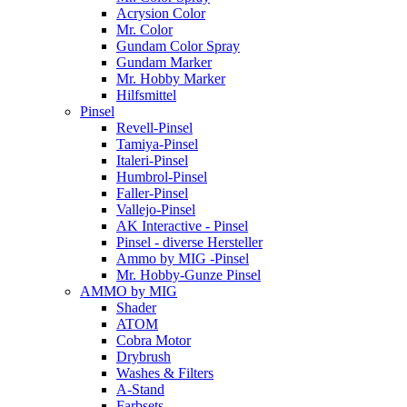
Acrysion Color
Mr. Color
Gundam Color Spray
Gundam Marker
Mr. Hobby Marker
Hilfsmittel
Pinsel
Revell-Pinsel
Tamiya-Pinsel
Italeri-Pinsel
Humbrol-Pinsel
Faller-Pinsel
Vallejo-Pinsel
AK Interactive - Pinsel
Pinsel - diverse Hersteller
Ammo by MIG -Pinsel
Mr. Hobby-Gunze Pinsel
AMMO by MIG
Shader
ATOM
Cobra Motor
Drybrush
Washes & Filters
A-Stand
Farbsets