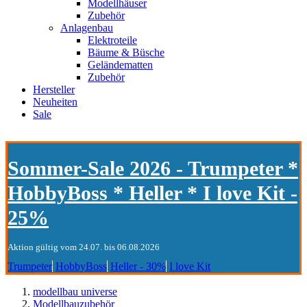
Modellhäuser
Zubehör
Anlagenbau
Elektroteile
Bäume & Büsche
Geländematten
Zubehör
Hersteller
Neuheiten
Sale
Sommer-Sale 2026 - Trumpeter *
HobbyBoss * Heller * I love Kit -
25%
Aktion gültig vom 24.07. bis 06.08.2026
Trumpeter
HobbyBoss
Heller - 30%
I love Kit
modellbau universe
Modellbauzubehör