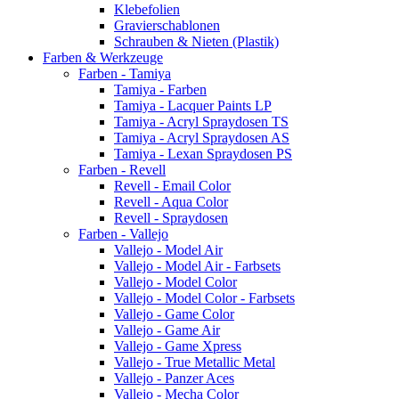
Klebefolien
Gravierschablonen
Schrauben & Nieten (Plastik)
Farben & Werkzeuge
Farben - Tamiya
Tamiya - Farben
Tamiya - Lacquer Paints LP
Tamiya - Acryl Spraydosen TS
Tamiya - Acryl Spraydosen AS
Tamiya - Lexan Spraydosen PS
Farben - Revell
Revell - Email Color
Revell - Aqua Color
Revell - Spraydosen
Farben - Vallejo
Vallejo - Model Air
Vallejo - Model Air - Farbsets
Vallejo - Model Color
Vallejo - Model Color - Farbsets
Vallejo - Game Color
Vallejo - Game Air
Vallejo - Game Xpress
Vallejo - True Metallic Metal
Vallejo - Panzer Aces
Vallejo - Mecha Color