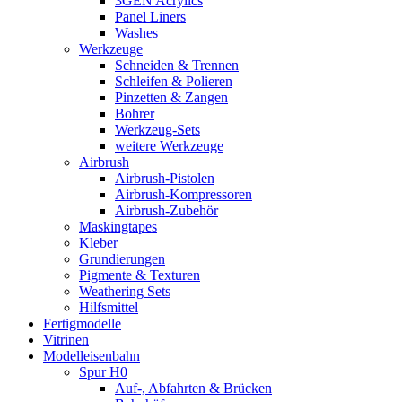
3GEN Acrylics
Panel Liners
Washes
Werkzeuge
Schneiden & Trennen
Schleifen & Polieren
Pinzetten & Zangen
Bohrer
Werkzeug-Sets
weitere Werkzeuge
Airbrush
Airbrush-Pistolen
Airbrush-Kompressoren
Airbrush-Zubehör
Maskingtapes
Kleber
Grundierungen
Pigmente & Texturen
Weathering Sets
Hilfsmittel
Fertigmodelle
Vitrinen
Modelleisenbahn
Spur H0
Auf-, Abfahrten & Brücken