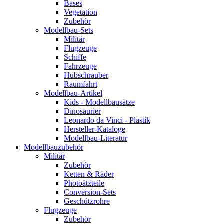
Bases
Vegetation
Zubehör
Modellbau-Sets
Militär
Flugzeuge
Schiffe
Fahrzeuge
Hubschrauber
Raumfahrt
Modellbau-Artikel
Kids - Modellbausätze
Dinosaurier
Leonardo da Vinci - Plastik
Hersteller-Kataloge
Modellbau-Literatur
Modellbauzubehör
Militär
Zubehör
Ketten & Räder
Photoätzteile
Conversion-Sets
Geschützrohre
Flugzeuge
Zubehör