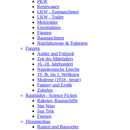
PKW
Rennwagen
LKW - Zugmaschinen
LKW - Trailer
Motorräder
Eisenbahnen
Figuren
Baumaschinen
Nutzfahrzeuge & Traktoren
Figuren
Antike und Frühzeit
Zeit des Mittelalters
16.-18. Jahrhundert
Napoleonische Epoche
19. Jh. bis 1. Weltkrieg
Moderne (1918 - heute)
Fantasy und Erotik
Zubehör
Raumfahrt - Science Fiction
Raketen, Raumschiffe
Star Wars
Star Trek
Figuren
Dioramenbau
Ruinen und Bauwerke