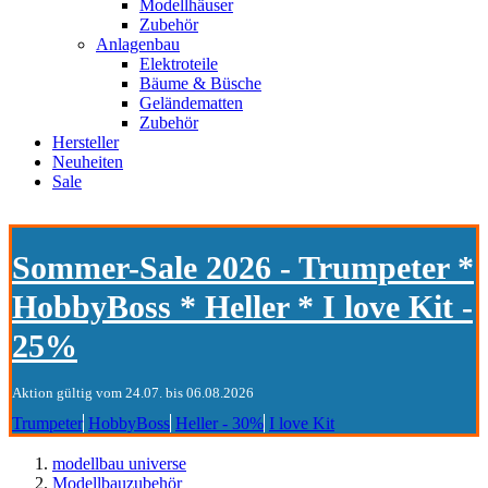
Modellhäuser
Zubehör
Anlagenbau
Elektroteile
Bäume & Büsche
Geländematten
Zubehör
Hersteller
Neuheiten
Sale
Sommer-Sale 2026 - Trumpeter *
HobbyBoss * Heller * I love Kit -
25%
Aktion gültig vom 24.07. bis 06.08.2026
Trumpeter
HobbyBoss
Heller - 30%
I love Kit
modellbau universe
Modellbauzubehör