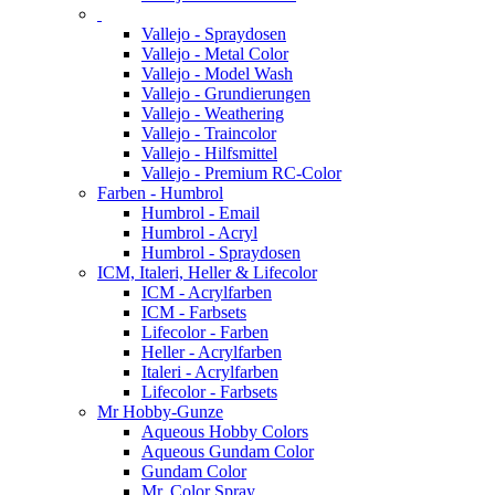
Vallejo - Spraydosen
Vallejo - Metal Color
Vallejo - Model Wash
Vallejo - Grundierungen
Vallejo - Weathering
Vallejo - Traincolor
Vallejo - Hilfsmittel
Vallejo - Premium RC-Color
Farben - Humbrol
Humbrol - Email
Humbrol - Acryl
Humbrol - Spraydosen
ICM, Italeri, Heller & Lifecolor
ICM - Acrylfarben
ICM - Farbsets
Lifecolor - Farben
Heller - Acrylfarben
Italeri - Acrylfarben
Lifecolor - Farbsets
Mr Hobby-Gunze
Aqueous Hobby Colors
Aqueous Gundam Color
Gundam Color
Mr. Color Spray