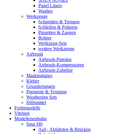
3GEN Acrylics
Panel Liners
Washes
Werkzeuge
Schneiden & Trennen
Schleifen & Polieren
Pinzetten & Zangen
Bohrer
Werkzeug-Sets
weitere Werkzeuge
Airbrush
Airbrush-Pistolen
Airbrush-Kompressoren
Airbrush-Zubehör
Maskingtapes
Kleber
Grundierungen
Pigmente & Texturen
Weathering Sets
Hilfsmittel
Fertigmodelle
Vitrinen
Modelleisenbahn
Spur H0
Auf-, Abfahrten & Brücken