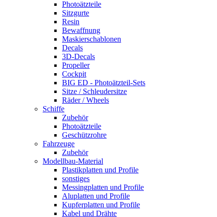
Photoätzteile
Sitzgurte
Resin
Bewaffnung
Maskierschablonen
Decals
3D-Decals
Propeller
Cockpit
BIG ED - Photoätzteil-Sets
Sitze / Schleudersitze
Räder / Wheels
Schiffe
Zubehör
Photoätzteile
Geschützrohre
Fahrzeuge
Zubehör
Modellbau-Material
Plastikplatten und Profile
sonstiges
Messingplatten und Profile
Aluplatten und Profile
Kupferplatten und Profile
Kabel und Drähte