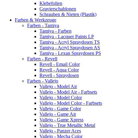
Klebefolien
Gravierschablonen
Schrauben & Nieten (Plastik)
Farben & Werkzeuge
Farben - Tamiya
Tamiya - Farben
Tamiya - Lacquer Paints LP
Tamiya - Acryl Spraydosen TS
Tamiya - Acryl Spraydosen AS
Tamiya - Lexan Spraydosen PS
Farben - Revell
Revell - Email Color
Revell - Aqua Color
Revell - Spraydosen
Farben - Vallejo
Vallejo - Model Air
Vallejo - Model Air - Farbsets
Vallejo - Model Color
Vallejo - Model Color - Farbsets
Vallejo - Game Color
Vallejo - Game Air
Vallejo - Game Xpress
Vallejo - True Metallic Metal
Vallejo - Panzer Aces
Vallejo - Mecha Color