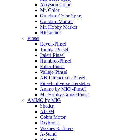
Acrysion Color
Mr. Color
Gundam Color Spray
Gundam Marker
Mr. Hobby Marker
Hilfsmittel
Pinsel
Revell-Pinsel
Tamiya-Pinsel
Italeri-Pinsel
Humbrol-Pinsel
Faller-Pinsel
Vallejo-Pinsel
AK Interactive - Pinsel
Pinsel - diverse Hersteller
Ammo by MIG -Pinsel
Mr. Hobby-Gunze Pinsel
AMMO by MIG
Shader
ATOM
Cobra Motor
Drybrush
Washes & Filters
A-Stand
Farbsets