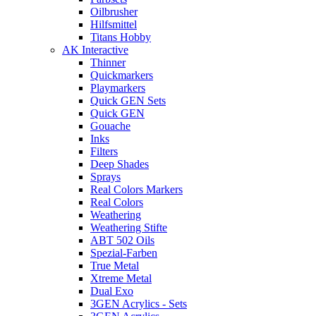
Oilbrusher
Hilfsmittel
Titans Hobby
AK Interactive
Thinner
Quickmarkers
Playmarkers
Quick GEN Sets
Quick GEN
Gouache
Inks
Filters
Deep Shades
Sprays
Real Colors Markers
Real Colors
Weathering
Weathering Stifte
ABT 502 Oils
Spezial-Farben
True Metal
Xtreme Metal
Dual Exo
3GEN Acrylics - Sets