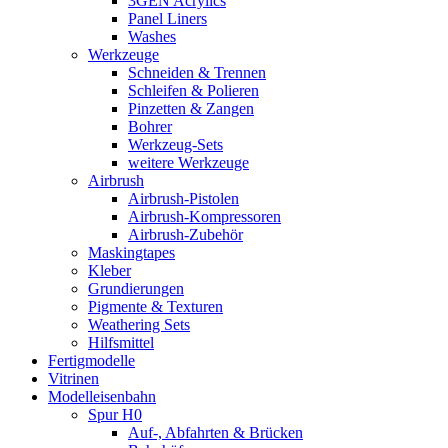
3GEN Acrylics
Panel Liners
Washes
Werkzeuge
Schneiden & Trennen
Schleifen & Polieren
Pinzetten & Zangen
Bohrer
Werkzeug-Sets
weitere Werkzeuge
Airbrush
Airbrush-Pistolen
Airbrush-Kompressoren
Airbrush-Zubehör
Maskingtapes
Kleber
Grundierungen
Pigmente & Texturen
Weathering Sets
Hilfsmittel
Fertigmodelle
Vitrinen
Modelleisenbahn
Spur H0
Auf-, Abfahrten & Brücken