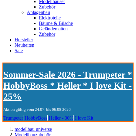
Modellhäuser
Zubehör
Anlagenbau
Elektroteile
Bäume & Büsche
Geländematten
Zubehör
Hersteller
Neuheiten
Sale
Sommer-Sale 2026 - Trumpeter *
HobbyBoss * Heller * I love Kit -
25%
Aktion gültig vom 24.07. bis 06.08.2026
Trumpeter
HobbyBoss
Heller - 30%
I love Kit
modellbau universe
Modellbauzubehör