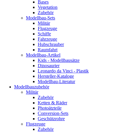
Bases
Vegetation
Zubehör
Modellbau-Sets
Militär
Flugzeuge
Schiffe
Fahrzeuge
Hubschrauber
Raumfahrt
Modellbau-Artikel
Kids - Modellbausätze
Dinosaurier
Leonardo da Vinci - Plastik
Hersteller-Kataloge
Modellbau-Literatur
Modellbauzubehör
Militär
Zubehör
Ketten & Räder
Photoätzteile
Conversion-Sets
Geschützrohre
Flugzeuge
Zubehör