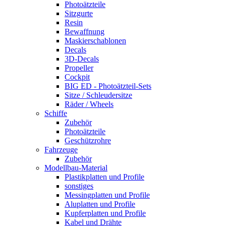
Photoätzteile
Sitzgurte
Resin
Bewaffnung
Maskierschablonen
Decals
3D-Decals
Propeller
Cockpit
BIG ED - Photoätzteil-Sets
Sitze / Schleudersitze
Räder / Wheels
Schiffe
Zubehör
Photoätzteile
Geschützrohre
Fahrzeuge
Zubehör
Modellbau-Material
Plastikplatten und Profile
sonstiges
Messingplatten und Profile
Aluplatten und Profile
Kupferplatten und Profile
Kabel und Drähte