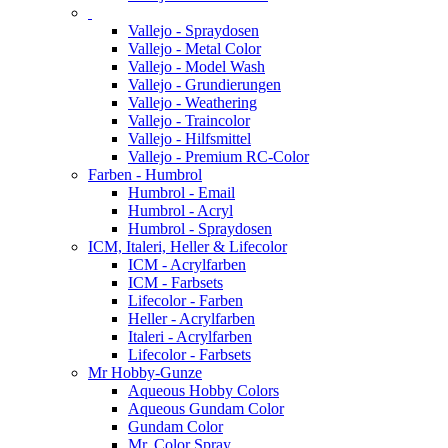
Vallejo - Spraydosen
Vallejo - Metal Color
Vallejo - Model Wash
Vallejo - Grundierungen
Vallejo - Weathering
Vallejo - Traincolor
Vallejo - Hilfsmittel
Vallejo - Premium RC-Color
Farben - Humbrol
Humbrol - Email
Humbrol - Acryl
Humbrol - Spraydosen
ICM, Italeri, Heller & Lifecolor
ICM - Acrylfarben
ICM - Farbsets
Lifecolor - Farben
Heller - Acrylfarben
Italeri - Acrylfarben
Lifecolor - Farbsets
Mr Hobby-Gunze
Aqueous Hobby Colors
Aqueous Gundam Color
Gundam Color
Mr. Color Spray