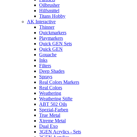
Oilbrusher
Hilfsmittel
Titans Hobby
AK Interactive
Thinner
Quickmarkers
Playmarkers
Quick GEN Sets
Quick GEN
Gouache
Inks
Filters
Deep Shades
Sprays
Real Colors Markers
Real Colors
Weathering
Weathering Stifte
ABT 502 Oils
Spezial-Farben
True Metal
Xtreme Metal
Dual Exo
3GEN Acrylics - Sets