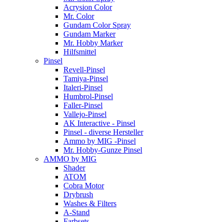
Acrysion Color
Mr. Color
Gundam Color Spray
Gundam Marker
Mr. Hobby Marker
Hilfsmittel
Pinsel
Revell-Pinsel
Tamiya-Pinsel
Italeri-Pinsel
Humbrol-Pinsel
Faller-Pinsel
Vallejo-Pinsel
AK Interactive - Pinsel
Pinsel - diverse Hersteller
Ammo by MIG -Pinsel
Mr. Hobby-Gunze Pinsel
AMMO by MIG
Shader
ATOM
Cobra Motor
Drybrush
Washes & Filters
A-Stand
Farbsets