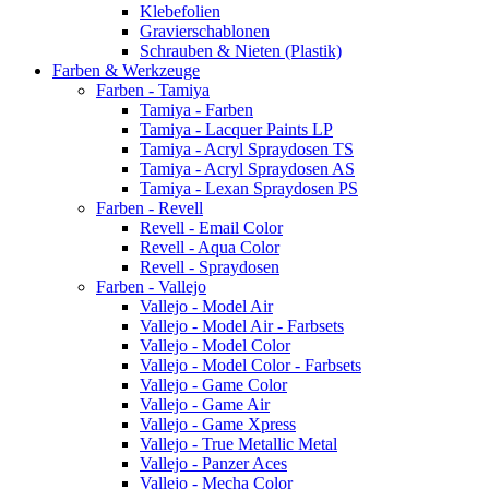
Klebefolien
Gravierschablonen
Schrauben & Nieten (Plastik)
Farben & Werkzeuge
Farben - Tamiya
Tamiya - Farben
Tamiya - Lacquer Paints LP
Tamiya - Acryl Spraydosen TS
Tamiya - Acryl Spraydosen AS
Tamiya - Lexan Spraydosen PS
Farben - Revell
Revell - Email Color
Revell - Aqua Color
Revell - Spraydosen
Farben - Vallejo
Vallejo - Model Air
Vallejo - Model Air - Farbsets
Vallejo - Model Color
Vallejo - Model Color - Farbsets
Vallejo - Game Color
Vallejo - Game Air
Vallejo - Game Xpress
Vallejo - True Metallic Metal
Vallejo - Panzer Aces
Vallejo - Mecha Color