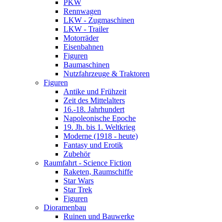
PKW
Rennwagen
LKW - Zugmaschinen
LKW - Trailer
Motorräder
Eisenbahnen
Figuren
Baumaschinen
Nutzfahrzeuge & Traktoren
Figuren
Antike und Frühzeit
Zeit des Mittelalters
16.-18. Jahrhundert
Napoleonische Epoche
19. Jh. bis 1. Weltkrieg
Moderne (1918 - heute)
Fantasy und Erotik
Zubehör
Raumfahrt - Science Fiction
Raketen, Raumschiffe
Star Wars
Star Trek
Figuren
Dioramenbau
Ruinen und Bauwerke