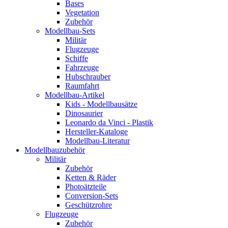
Bases
Vegetation
Zubehör
Modellbau-Sets
Militär
Flugzeuge
Schiffe
Fahrzeuge
Hubschrauber
Raumfahrt
Modellbau-Artikel
Kids - Modellbausätze
Dinosaurier
Leonardo da Vinci - Plastik
Hersteller-Kataloge
Modellbau-Literatur
Modellbauzubehör
Militär
Zubehör
Ketten & Räder
Photoätzteile
Conversion-Sets
Geschützrohre
Flugzeuge
Zubehör