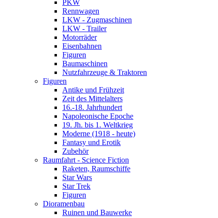
PKW
Rennwagen
LKW - Zugmaschinen
LKW - Trailer
Motorräder
Eisenbahnen
Figuren
Baumaschinen
Nutzfahrzeuge & Traktoren
Figuren
Antike und Frühzeit
Zeit des Mittelalters
16.-18. Jahrhundert
Napoleonische Epoche
19. Jh. bis 1. Weltkrieg
Moderne (1918 - heute)
Fantasy und Erotik
Zubehör
Raumfahrt - Science Fiction
Raketen, Raumschiffe
Star Wars
Star Trek
Figuren
Dioramenbau
Ruinen und Bauwerke