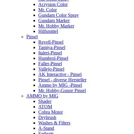
Acrysion Color
Mr. Color
Gundam Color Spray
Gundam Marker
Mr. Hobby Marker
Hilfsmittel
Pinsel
Revell-Pinsel
Tamiya-Pinsel
Italeri-Pinsel
Humbrol-Pinsel
Faller-Pinsel
Vallejo-Pinsel
AK Interactive - Pinsel
Pinsel - diverse Hersteller
Ammo by MIG -Pinsel
Mr. Hobby-Gunze Pinsel
AMMO by MIG
Shader
ATOM
Cobra Motor
Drybrush
Washes & Filters
A-Stand
Farbsets