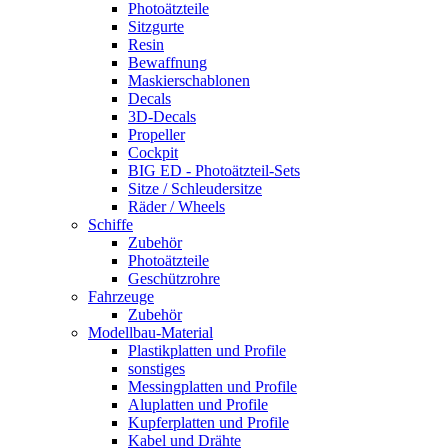
Photoätzteile
Sitzgurte
Resin
Bewaffnung
Maskierschablonen
Decals
3D-Decals
Propeller
Cockpit
BIG ED - Photoätzteil-Sets
Sitze / Schleudersitze
Räder / Wheels
Schiffe
Zubehör
Photoätzteile
Geschützrohre
Fahrzeuge
Zubehör
Modellbau-Material
Plastikplatten und Profile
sonstiges
Messingplatten und Profile
Aluplatten und Profile
Kupferplatten und Profile
Kabel und Drähte