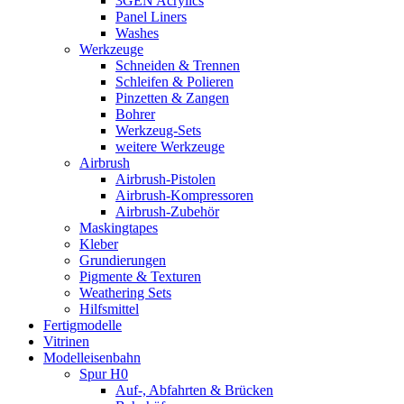
3GEN Acrylics
Panel Liners
Washes
Werkzeuge
Schneiden & Trennen
Schleifen & Polieren
Pinzetten & Zangen
Bohrer
Werkzeug-Sets
weitere Werkzeuge
Airbrush
Airbrush-Pistolen
Airbrush-Kompressoren
Airbrush-Zubehör
Maskingtapes
Kleber
Grundierungen
Pigmente & Texturen
Weathering Sets
Hilfsmittel
Fertigmodelle
Vitrinen
Modelleisenbahn
Spur H0
Auf-, Abfahrten & Brücken