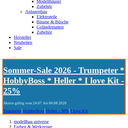
Modellhäuser
Zubehör
Anlagenbau
Elektroteile
Bäume & Büsche
Geländematten
Zubehör
Hersteller
Neuheiten
Sale
Sommer-Sale 2026 - Trumpeter *
HobbyBoss * Heller * I love Kit -
25%
Aktion gültig vom 24.07. bis 06.08.2026
Trumpeter
HobbyBoss
Heller - 30%
I love Kit
modellbau universe
Farben & Werkzeuge