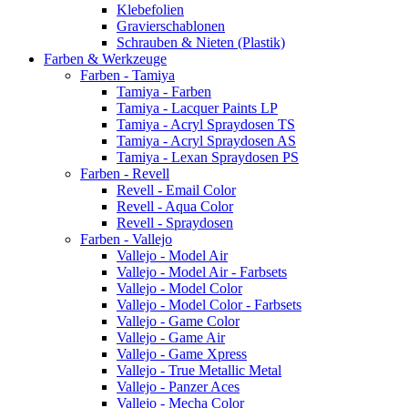
Klebefolien
Gravierschablonen
Schrauben & Nieten (Plastik)
Farben & Werkzeuge
Farben - Tamiya
Tamiya - Farben
Tamiya - Lacquer Paints LP
Tamiya - Acryl Spraydosen TS
Tamiya - Acryl Spraydosen AS
Tamiya - Lexan Spraydosen PS
Farben - Revell
Revell - Email Color
Revell - Aqua Color
Revell - Spraydosen
Farben - Vallejo
Vallejo - Model Air
Vallejo - Model Air - Farbsets
Vallejo - Model Color
Vallejo - Model Color - Farbsets
Vallejo - Game Color
Vallejo - Game Air
Vallejo - Game Xpress
Vallejo - True Metallic Metal
Vallejo - Panzer Aces
Vallejo - Mecha Color