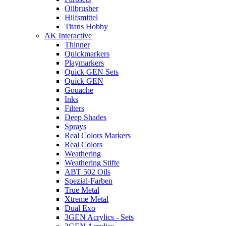
Oilbrusher
Hilfsmittel
Titans Hobby
AK Interactive
Thinner
Quickmarkers
Playmarkers
Quick GEN Sets
Quick GEN
Gouache
Inks
Filters
Deep Shades
Sprays
Real Colors Markers
Real Colors
Weathering
Weathering Stifte
ABT 502 Oils
Spezial-Farben
True Metal
Xtreme Metal
Dual Exo
3GEN Acrylics - Sets