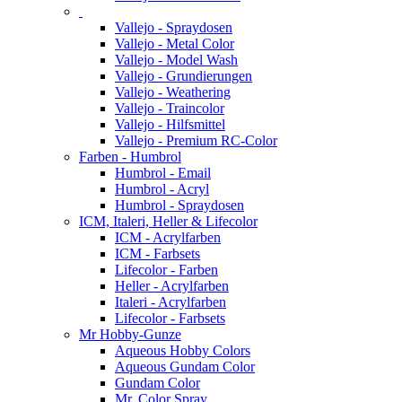
Vallejo - Spraydosen
Vallejo - Metal Color
Vallejo - Model Wash
Vallejo - Grundierungen
Vallejo - Weathering
Vallejo - Traincolor
Vallejo - Hilfsmittel
Vallejo - Premium RC-Color
Farben - Humbrol
Humbrol - Email
Humbrol - Acryl
Humbrol - Spraydosen
ICM, Italeri, Heller & Lifecolor
ICM - Acrylfarben
ICM - Farbsets
Lifecolor - Farben
Heller - Acrylfarben
Italeri - Acrylfarben
Lifecolor - Farbsets
Mr Hobby-Gunze
Aqueous Hobby Colors
Aqueous Gundam Color
Gundam Color
Mr. Color Spray