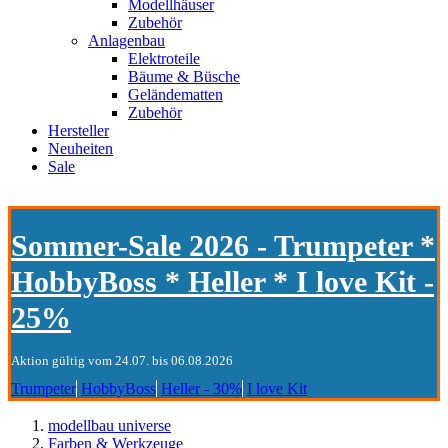
Modellhäuser
Zubehör
Anlagenbau
Elektroteile
Bäume & Büsche
Geländematten
Zubehör
Hersteller
Neuheiten
Sale
Sommer-Sale 2026 - Trumpeter *
HobbyBoss * Heller * I love Kit -
25%
Aktion gültig vom 24.07. bis 06.08.2026
Trumpeter
HobbyBoss
Heller - 30%
I love Kit
modellbau universe
Farben & Werkzeuge