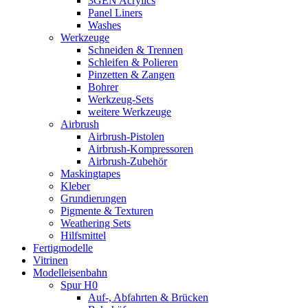
3GEN Acrylics
Panel Liners
Washes
Werkzeuge
Schneiden & Trennen
Schleifen & Polieren
Pinzetten & Zangen
Bohrer
Werkzeug-Sets
weitere Werkzeuge
Airbrush
Airbrush-Pistolen
Airbrush-Kompressoren
Airbrush-Zubehör
Maskingtapes
Kleber
Grundierungen
Pigmente & Texturen
Weathering Sets
Hilfsmittel
Fertigmodelle
Vitrinen
Modelleisenbahn
Spur H0
Auf-, Abfahrten & Brücken