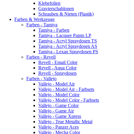
Klebefolien
Gravierschablonen
Schrauben & Nieten (Plastik)
Farben & Werkzeuge
Farben - Tamiya
Tamiya - Farben
Tamiya - Lacquer Paints LP
Tamiya - Acryl Spraydosen TS
Tamiya - Acryl Spraydosen AS
Tamiya - Lexan Spraydosen PS
Farben - Revell
Revell - Email Color
Revell - Aqua Color
Revell - Spraydosen
Farben - Vallejo
Vallejo - Model Air
Vallejo - Model Air - Farbsets
Vallejo - Model Color
Vallejo - Model Color - Farbsets
Vallejo - Game Color
Vallejo - Game Air
Vallejo - Game Xpress
Vallejo - True Metallic Metal
Vallejo - Panzer Aces
Vallejo - Mecha Color