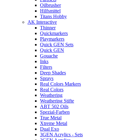
Oilbrusher
Hilfsmittel
Titans Hobby
AK Interactive
Thinner
Quickmarkers
Playmarkers
Quick GEN Sets
Quick GEN
Gouache
Inks
Filters
Deep Shades
Sprays
Real Colors Markers
Real Colors
Weathering
Weathering Stifte
ABT 502 Oils
Spezial-Farben
True Metal
Xtreme Metal
Dual Exo
3GEN Acrylics - Sets