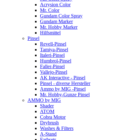
Acrysion Color
Mr. Color
Gundam Color Spray
Gundam Marker
Mr. Hobby Marker
Hilfsmittel
Pinsel
Revell-Pinsel
Tamiya-Pinsel
Italeri-Pinsel
Humbrol-Pinsel
Faller-Pinsel
Vallejo-Pinsel
AK Interactive - Pinsel
Pinsel - diverse Hersteller
Ammo by MIG -Pinsel
Mr. Hobby-Gunze Pinsel
AMMO by MIG
Shader
ATOM
Cobra Motor
Drybrush
Washes & Filters
A-Stand
Farbsets