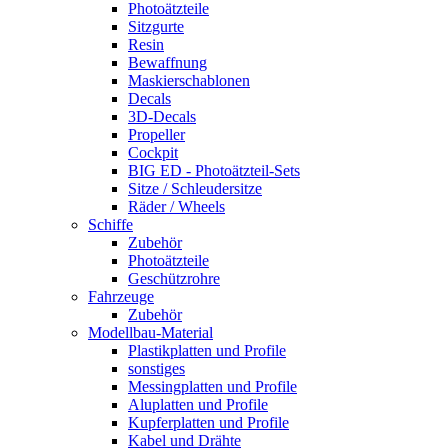
Photoätzteile
Sitzgurte
Resin
Bewaffnung
Maskierschablonen
Decals
3D-Decals
Propeller
Cockpit
BIG ED - Photoätzteil-Sets
Sitze / Schleudersitze
Räder / Wheels
Schiffe
Zubehör
Photoätzteile
Geschützrohre
Fahrzeuge
Zubehör
Modellbau-Material
Plastikplatten und Profile
sonstiges
Messingplatten und Profile
Aluplatten und Profile
Kupferplatten und Profile
Kabel und Drähte