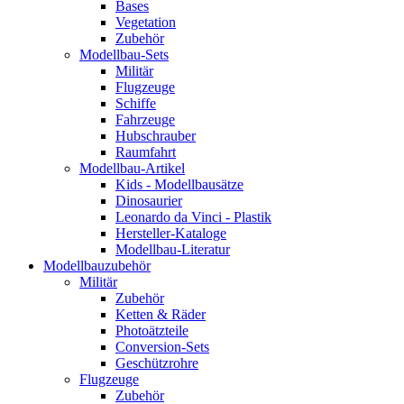
Bases
Vegetation
Zubehör
Modellbau-Sets
Militär
Flugzeuge
Schiffe
Fahrzeuge
Hubschrauber
Raumfahrt
Modellbau-Artikel
Kids - Modellbausätze
Dinosaurier
Leonardo da Vinci - Plastik
Hersteller-Kataloge
Modellbau-Literatur
Modellbauzubehör
Militär
Zubehör
Ketten & Räder
Photoätzteile
Conversion-Sets
Geschützrohre
Flugzeuge
Zubehör