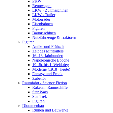
PKW
Rennwagen
LKW - Zugmaschinen
LKW - Trailer
Motorräder
Eisenbahnen
Figuren
Baumaschinen
Nutzfahrzeuge & Traktoren
Figuren
Antike und Frühzeit
Zeit des Mittelalters
16.-18. Jahrhundert
Napoleonische Epoche
19. Jh. bis 1. Weltkrieg
Moderne (1918 - heute)
Fantasy und Erotik
Zubehör
Raumfahrt - Science Fiction
Raketen, Raumschiffe
Star Wars
Star Trek
Figuren
Dioramenbau
Ruinen und Bauwerke