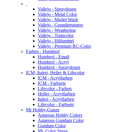
Vallejo - Spraydosen
Vallejo - Metal Color
Vallejo - Model Wash
Vallejo - Grundierungen
Vallejo - Weathering
Vallejo - Traincolor
Vallejo - Hilfsmittel
Vallejo - Premium RC-Color
Farben - Humbrol
Humbrol - Email
Humbrol - Acryl
Humbrol - Spraydosen
ICM, Italeri, Heller & Lifecolor
ICM - Acrylfarben
ICM - Farbsets
Lifecolor - Farben
Heller - Acrylfarben
Italeri - Acrylfarben
Lifecolor - Farbsets
Mr Hobby-Gunze
Aqueous Hobby Colors
Aqueous Gundam Color
Gundam Color
Mr. Color Spray