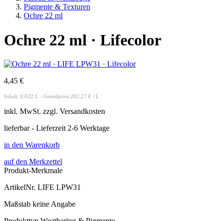
Pigmente & Texturen
Ochre 22 ml
Ochre 22 ml · Lifecolor
4,45 €
Inhalt: 0,022 L - Grundpreis:202,27 € / L
inkl.
MwSt. zzgl.
Versandkosten
lieferbar - Lieferzeit 2-6 Werktage
in den Warenkorb
auf den Merkzettel
Produkt-Merkmale
ArtikelNr.
LIFE LPW31
Maßstab
keine Angabe
Produkttyp
Weathering & Pigmente