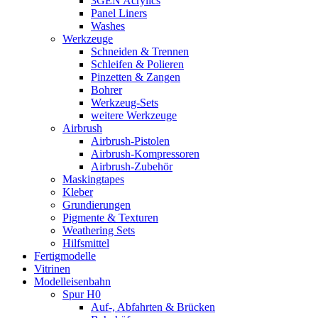
3GEN Acrylics
Panel Liners
Washes
Werkzeuge
Schneiden & Trennen
Schleifen & Polieren
Pinzetten & Zangen
Bohrer
Werkzeug-Sets
weitere Werkzeuge
Airbrush
Airbrush-Pistolen
Airbrush-Kompressoren
Airbrush-Zubehör
Maskingtapes
Kleber
Grundierungen
Pigmente & Texturen
Weathering Sets
Hilfsmittel
Fertigmodelle
Vitrinen
Modelleisenbahn
Spur H0
Auf-, Abfahrten & Brücken