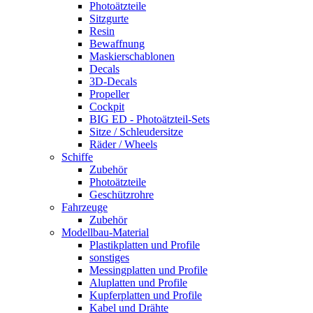
Photoätzteile
Sitzgurte
Resin
Bewaffnung
Maskierschablonen
Decals
3D-Decals
Propeller
Cockpit
BIG ED - Photoätzteil-Sets
Sitze / Schleudersitze
Räder / Wheels
Schiffe
Zubehör
Photoätzteile
Geschützrohre
Fahrzeuge
Zubehör
Modellbau-Material
Plastikplatten und Profile
sonstiges
Messingplatten und Profile
Aluplatten und Profile
Kupferplatten und Profile
Kabel und Drähte