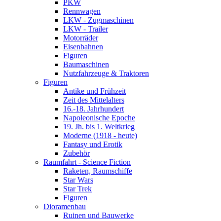
PKW
Rennwagen
LKW - Zugmaschinen
LKW - Trailer
Motorräder
Eisenbahnen
Figuren
Baumaschinen
Nutzfahrzeuge & Traktoren
Figuren
Antike und Frühzeit
Zeit des Mittelalters
16.-18. Jahrhundert
Napoleonische Epoche
19. Jh. bis 1. Weltkrieg
Moderne (1918 - heute)
Fantasy und Erotik
Zubehör
Raumfahrt - Science Fiction
Raketen, Raumschiffe
Star Wars
Star Trek
Figuren
Dioramenbau
Ruinen und Bauwerke