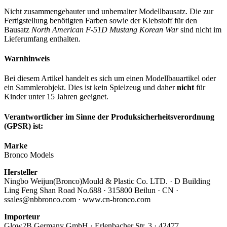
Nicht zusammengebauter und unbemalter Modellbausatz. Die zur
Fertigstellung benötigten Farben sowie der Klebstoff für den
Bausatz
North American F-51D Mustang Korean War
sind nicht im
Lieferumfang enthalten.
Warnhinweis
Bei diesem Artikel handelt es sich um einen Modellbauartikel oder
ein Sammlerobjekt. Dies ist kein Spielzeug und daher
nicht
für
Kinder unter 15 Jahren geeignet.
Verantwortlicher im Sinne der Produksicherheitsverordnung
(GPSR) ist:
Marke
Bronco Models
Hersteller
Ningbo Weijun(Bronco)Mould & Plastic Co. LTD. · D Building
Ling Feng Shan Road No.688 · 315800 Beilun · CN ·
ssales@nbbronco.com · www.cn-bronco.com
Importeur
Glow2B Germany GmbH · Erlenbacher Str. 3 · 42477