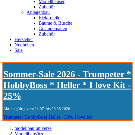
Modellhäuser
Zubehör
Anlagenbau
Elektroteile
Bäume & Büsche
Geländematten
Zubehör
Hersteller
Neuheiten
Sale
Sommer-Sale 2026 - Trumpeter *
HobbyBoss * Heller * I love Kit -
25%
Aktion gültig vom 24.07. bis 06.08.2026
Trumpeter
HobbyBoss
Heller - 30%
I love Kit
modellbau universe
Modellbausätze