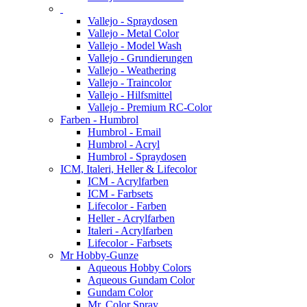
Vallejo - Spraydosen
Vallejo - Metal Color
Vallejo - Model Wash
Vallejo - Grundierungen
Vallejo - Weathering
Vallejo - Traincolor
Vallejo - Hilfsmittel
Vallejo - Premium RC-Color
Farben - Humbrol
Humbrol - Email
Humbrol - Acryl
Humbrol - Spraydosen
ICM, Italeri, Heller & Lifecolor
ICM - Acrylfarben
ICM - Farbsets
Lifecolor - Farben
Heller - Acrylfarben
Italeri - Acrylfarben
Lifecolor - Farbsets
Mr Hobby-Gunze
Aqueous Hobby Colors
Aqueous Gundam Color
Gundam Color
Mr. Color Spray