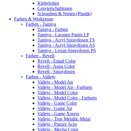
Klebefolien
Gravierschablonen
Schrauben & Nieten (Plastik)
Farben & Werkzeuge
Farben - Tamiya
Tamiya - Farben
Tamiya - Lacquer Paints LP
Tamiya - Acryl Spraydosen TS
Tamiya - Acryl Spraydosen AS
Tamiya - Lexan Spraydosen PS
Farben - Revell
Revell - Email Color
Revell - Aqua Color
Revell - Spraydosen
Farben - Vallejo
Vallejo - Model Air
Vallejo - Model Air - Farbsets
Vallejo - Model Color
Vallejo - Model Color - Farbsets
Vallejo - Game Color
Vallejo - Game Air
Vallejo - Game Xpress
Vallejo - True Metallic Metal
Vallejo - Panzer Aces
Vallejo - Mecha Color