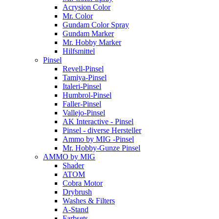
Acrysion Color
Mr. Color
Gundam Color Spray
Gundam Marker
Mr. Hobby Marker
Hilfsmittel
Pinsel
Revell-Pinsel
Tamiya-Pinsel
Italeri-Pinsel
Humbrol-Pinsel
Faller-Pinsel
Vallejo-Pinsel
AK Interactive - Pinsel
Pinsel - diverse Hersteller
Ammo by MIG -Pinsel
Mr. Hobby-Gunze Pinsel
AMMO by MIG
Shader
ATOM
Cobra Motor
Drybrush
Washes & Filters
A-Stand
Farbsets