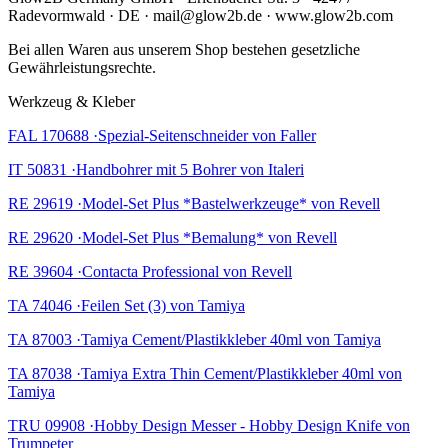
Radevormwald · DE · mail@glow2b.de · www.glow2b.com
Bei allen Waren aus unserem Shop bestehen gesetzliche
Gewährleistungsrechte.
Werkzeug & Kleber
FAL 170688 ·Spezial-Seitenschneider von Faller
IT 50831 ·Handbohrer mit 5 Bohrer von Italeri
RE 29619 ·Model-Set Plus *Bastelwerkzeuge* von Revell
RE 29620 ·Model-Set Plus *Bemalung* von Revell
RE 39604 ·Contacta Professional von Revell
TA 74046 ·Feilen Set (3) von Tamiya
TA 87003 ·Tamiya Cement/Plastikkleber 40ml von Tamiya
TA 87038 ·Tamiya Extra Thin Cement/Plastikkleber 40ml von
Tamiya
TRU 09908 ·Hobby Design Messer - Hobby Design Knife von
Trumpeter