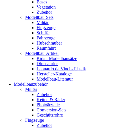
Bases
Vegetation
Zubehör
Modellbau-Sets
Militär
Flugzeuge
Schiffe
Fahrzeuge
Hubschrauber
Raumfahrt
Modellbau-Artikel
Kids - Modellbausätze
Dinosaurier
Leonardo da Vinci - Plastik
Hersteller-Kataloge
Modellbau-Literatur
Modellbauzubehör
Militär
Zubehör
Ketten & Räder
Photoätzteile
Conversion-Sets
Geschützrohre
Flugzeuge
Zubehör