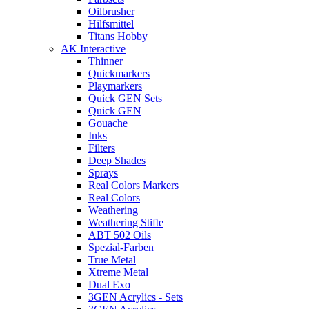
Oilbrusher
Hilfsmittel
Titans Hobby
AK Interactive
Thinner
Quickmarkers
Playmarkers
Quick GEN Sets
Quick GEN
Gouache
Inks
Filters
Deep Shades
Sprays
Real Colors Markers
Real Colors
Weathering
Weathering Stifte
ABT 502 Oils
Spezial-Farben
True Metal
Xtreme Metal
Dual Exo
3GEN Acrylics - Sets