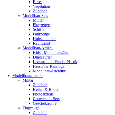
Bases
Vegetation
Zubehör
Modellbau-Sets
Militär
Flugzeuge
Schiffe
Fahrzeuge
Hubschrauber
Raumfahrt
Modellbau-Artikel
Kids - Modellbausätze
Dinosaurier
Leonardo da Vinci - Plastik
Hersteller-Kataloge
Modellbau-Literatur
Modellbauzubehör
Militär
Zubehör
Ketten & Räder
Photoätzteile
Conversion-Sets
Geschützrohre
Flugzeuge
Zubehör