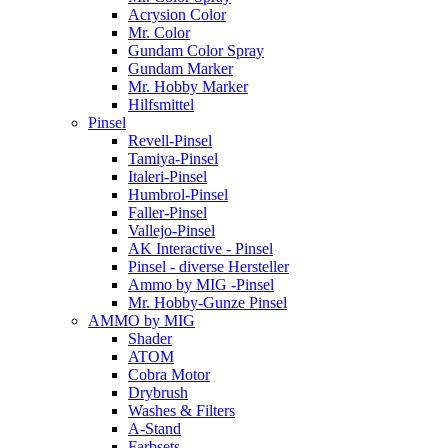
Acrysion Color
Mr. Color
Gundam Color Spray
Gundam Marker
Mr. Hobby Marker
Hilfsmittel
Pinsel
Revell-Pinsel
Tamiya-Pinsel
Italeri-Pinsel
Humbrol-Pinsel
Faller-Pinsel
Vallejo-Pinsel
AK Interactive - Pinsel
Pinsel - diverse Hersteller
Ammo by MIG -Pinsel
Mr. Hobby-Gunze Pinsel
AMMO by MIG
Shader
ATOM
Cobra Motor
Drybrush
Washes & Filters
A-Stand
Farbsets