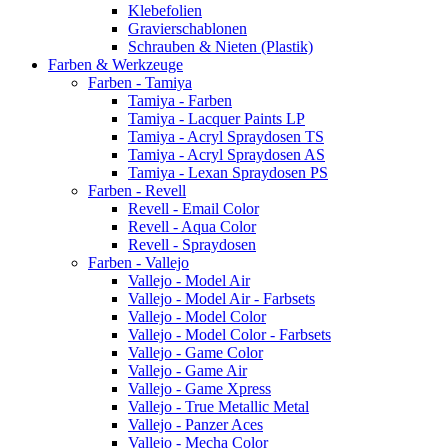
Klebefolien
Gravierschablonen
Schrauben & Nieten (Plastik)
Farben & Werkzeuge
Farben - Tamiya
Tamiya - Farben
Tamiya - Lacquer Paints LP
Tamiya - Acryl Spraydosen TS
Tamiya - Acryl Spraydosen AS
Tamiya - Lexan Spraydosen PS
Farben - Revell
Revell - Email Color
Revell - Aqua Color
Revell - Spraydosen
Farben - Vallejo
Vallejo - Model Air
Vallejo - Model Air - Farbsets
Vallejo - Model Color
Vallejo - Model Color - Farbsets
Vallejo - Game Color
Vallejo - Game Air
Vallejo - Game Xpress
Vallejo - True Metallic Metal
Vallejo - Panzer Aces
Vallejo - Mecha Color