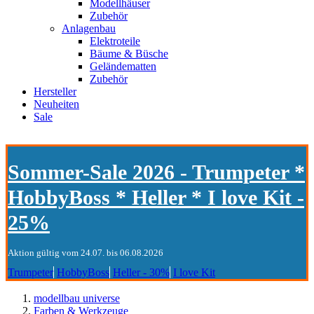
Modellhäuser
Zubehör
Anlagenbau
Elektroteile
Bäume & Büsche
Geländematten
Zubehör
Hersteller
Neuheiten
Sale
Sommer-Sale 2026 - Trumpeter *
HobbyBoss * Heller * I love Kit -
25%
Aktion gültig vom 24.07. bis 06.08.2026
Trumpeter
HobbyBoss
Heller - 30%
I love Kit
modellbau universe
Farben & Werkzeuge