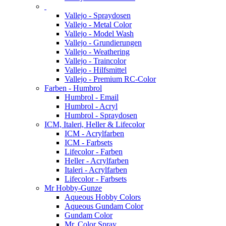
Vallejo - Spraydosen
Vallejo - Metal Color
Vallejo - Model Wash
Vallejo - Grundierungen
Vallejo - Weathering
Vallejo - Traincolor
Vallejo - Hilfsmittel
Vallejo - Premium RC-Color
Farben - Humbrol
Humbrol - Email
Humbrol - Acryl
Humbrol - Spraydosen
ICM, Italeri, Heller & Lifecolor
ICM - Acrylfarben
ICM - Farbsets
Lifecolor - Farben
Heller - Acrylfarben
Italeri - Acrylfarben
Lifecolor - Farbsets
Mr Hobby-Gunze
Aqueous Hobby Colors
Aqueous Gundam Color
Gundam Color
Mr. Color Spray