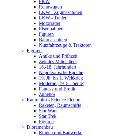
PKW
Rennwagen
LKW - Zugmaschinen
LKW - Trailer
Motorräder
Eisenbahnen
Figuren
Baumaschinen
Nutzfahrzeuge & Traktoren
Figuren
Antike und Frühzeit
Zeit des Mittelalters
16.-18. Jahrhundert
Napoleonische Epoche
19. Jh. bis 1. Weltkrieg
Moderne (1918 - heute)
Fantasy und Erotik
Zubehör
Raumfahrt - Science Fiction
Raketen, Raumschiffe
Star Wars
Star Trek
Figuren
Dioramenbau
Ruinen und Bauwerke