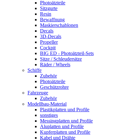
Photoätzteile
Sitzgurte
Resin
Bewaffnung
Maskierschablonen
Decals
3D-Decals
Propeller
Cockpit
BIG ED - Photoätzteil-Sets
Sitze / Schleudersitze
Räder / Wheels
Schiffe
Zubehör
Photoätzteile
Geschützrohre
Fahrzeuge
Zubehör
Modellbau-Material
Plastikplatten und Profile
sonstiges
Messingplatten und Profile
Aluplatten und Profile
Kupferplatten und Profile
Kabel und Drähte