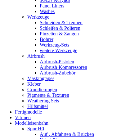
3GEN Acrylics
Panel Liners
Washes
Werkzeuge
Schneiden & Trennen
Schleifen & Polieren
Pinzetten & Zangen
Bohrer
Werkzeug-Sets
weitere Werkzeuge
Airbrush
Airbrush-Pistolen
Airbrush-Kompressoren
Airbrush-Zubehör
Maskingtapes
Kleber
Grundierungen
Pigmente & Texturen
Weathering Sets
Hilfsmittel
Fertigmodelle
Vitrinen
Modelleisenbahn
Spur H0
Auf-, Abfahrten & Brücken