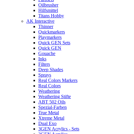
Oilbrusher
Hilfsmittel
Titans Hobby
AK Interactive
Thinner
Quickmarkers
Playmarkers
Quick GEN Sets
Quick GEN
Gouache
Inks
Filters
Deep Shades
Sprays
Real Colors Markers
Real Colors
Weathering
Weathering Stifte
ABT 502 Oils
Spezial-Farben
True Metal
Xtreme Metal
Dual Exo
3GEN Acrylics - Sets