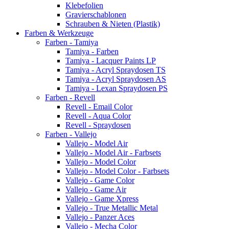
Klebefolien
Gravierschablonen
Schrauben & Nieten (Plastik)
Farben & Werkzeuge
Farben - Tamiya
Tamiya - Farben
Tamiya - Lacquer Paints LP
Tamiya - Acryl Spraydosen TS
Tamiya - Acryl Spraydosen AS
Tamiya - Lexan Spraydosen PS
Farben - Revell
Revell - Email Color
Revell - Aqua Color
Revell - Spraydosen
Farben - Vallejo
Vallejo - Model Air
Vallejo - Model Air - Farbsets
Vallejo - Model Color
Vallejo - Model Color - Farbsets
Vallejo - Game Color
Vallejo - Game Air
Vallejo - Game Xpress
Vallejo - True Metallic Metal
Vallejo - Panzer Aces
Vallejo - Mecha Color