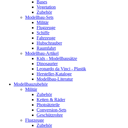
Bases
Vegetation
Zubehör
Modellbau-Sets
Militär
Flugzeuge
Schiffe
Fahrzeuge
Hubschrauber
Raumfahrt
Modellbau-Artikel
Kids - Modellbausätze
Dinosaurier
Leonardo da Vinci - Plastik
Hersteller-Kataloge
Modellbau-Literatur
Modellbauzubehör
Militär
Zubehör
Ketten & Räder
Photoätzteile
Conversion-Sets
Geschützrohre
Flugzeuge
Zubehör