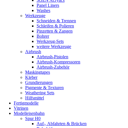
3GEN Acrylics
Panel Liners
Washes
Werkzeuge
Schneiden & Trennen
Schleifen & Polieren
Pinzetten & Zangen
Bohrer
Werkzeug-Sets
weitere Werkzeuge
Airbrush
Airbrush-Pistolen
Airbrush-Kompressoren
Airbrush-Zubehör
Maskingtapes
Kleber
Grundierungen
Pigmente & Texturen
Weathering Sets
Hilfsmittel
Fertigmodelle
Vitrinen
Modelleisenbahn
Spur H0
Auf-, Abfahrten & Brücken