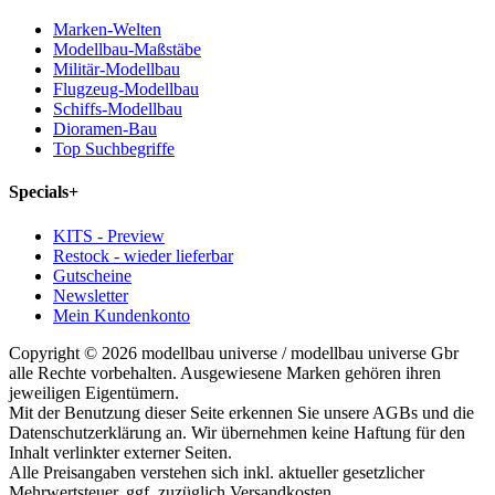
Marken-Welten
Modellbau-Maßstäbe
Militär-Modellbau
Flugzeug-Modellbau
Schiffs-Modellbau
Dioramen-Bau
Top Suchbegriffe
Specials
+
KITS - Preview
Restock - wieder lieferbar
Gutscheine
Newsletter
Mein Kundenkonto
Copyright © 2026 modellbau universe / modellbau universe Gbr
alle Rechte vorbehalten. Ausgewiesene Marken gehören ihren
jeweiligen Eigentümern.
Mit der Benutzung dieser Seite erkennen Sie unsere AGBs und die
Datenschutzerklärung an. Wir übernehmen keine Haftung für den
Inhalt verlinkter externer Seiten.
Alle Preisangaben verstehen sich inkl. aktueller gesetzlicher
Mehrwertsteuer, ggf. zuzüglich Versandkosten.