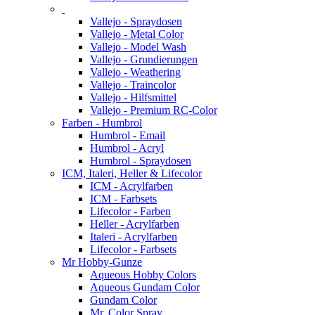
Vallejo - Spraydosen
Vallejo - Metal Color
Vallejo - Model Wash
Vallejo - Grundierungen
Vallejo - Weathering
Vallejo - Traincolor
Vallejo - Hilfsmittel
Vallejo - Premium RC-Color
Farben - Humbrol
Humbrol - Email
Humbrol - Acryl
Humbrol - Spraydosen
ICM, Italeri, Heller & Lifecolor
ICM - Acrylfarben
ICM - Farbsets
Lifecolor - Farben
Heller - Acrylfarben
Italeri - Acrylfarben
Lifecolor - Farbsets
Mr Hobby-Gunze
Aqueous Hobby Colors
Aqueous Gundam Color
Gundam Color
Mr. Color Spray