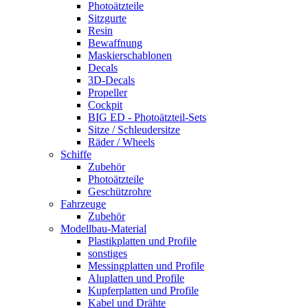
Photoätzteile
Sitzgurte
Resin
Bewaffnung
Maskierschablonen
Decals
3D-Decals
Propeller
Cockpit
BIG ED - Photoätzteil-Sets
Sitze / Schleudersitze
Räder / Wheels
Schiffe
Zubehör
Photoätzteile
Geschützrohre
Fahrzeuge
Zubehör
Modellbau-Material
Plastikplatten und Profile
sonstiges
Messingplatten und Profile
Aluplatten und Profile
Kupferplatten und Profile
Kabel und Drähte