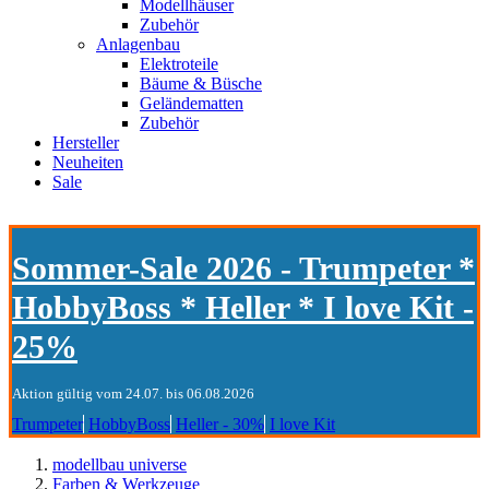
Modellhäuser
Zubehör
Anlagenbau
Elektroteile
Bäume & Büsche
Geländematten
Zubehör
Hersteller
Neuheiten
Sale
Sommer-Sale 2026 - Trumpeter *
HobbyBoss * Heller * I love Kit -
25%
Aktion gültig vom 24.07. bis 06.08.2026
Trumpeter
HobbyBoss
Heller - 30%
I love Kit
modellbau universe
Farben & Werkzeuge