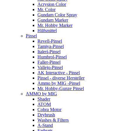
Acrysion Color
Mr. Color
Gundam Color Spray
Gundam Marker
Mr. Hobby Marker
Hilfsmittel
Pinsel
Revell-Pinsel
Tamiya-Pinsel
Italeri-Pinsel
Humbrol-Pinsel
Faller-Pinsel
Vallejo-Pinsel
AK Interactive - Pinsel
Pinsel - diverse Hersteller
Ammo by MIG -Pinsel
Mr. Hobby-Gunze Pinsel
AMMO by MIG
Shader
ATOM
Cobra Motor
Drybrush
Washes & Filters
A-Stand
Farbsets