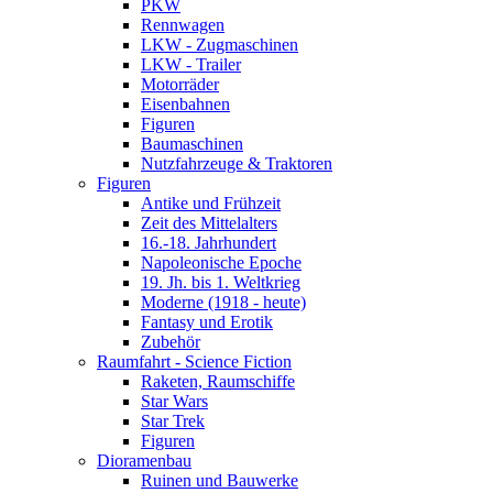
PKW
Rennwagen
LKW - Zugmaschinen
LKW - Trailer
Motorräder
Eisenbahnen
Figuren
Baumaschinen
Nutzfahrzeuge & Traktoren
Figuren
Antike und Frühzeit
Zeit des Mittelalters
16.-18. Jahrhundert
Napoleonische Epoche
19. Jh. bis 1. Weltkrieg
Moderne (1918 - heute)
Fantasy und Erotik
Zubehör
Raumfahrt - Science Fiction
Raketen, Raumschiffe
Star Wars
Star Trek
Figuren
Dioramenbau
Ruinen und Bauwerke