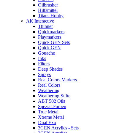
Oilbrusher
Hilfsmittel
Titans Hobby
AK Interactive
Thinner
Quickmarkers
Playmarkers
Quick GEN Sets
Quick GEN
Gouache
Inks
Filters
Deep Shades
Sprays
Real Colors Markers
Real Colors
Weathering
Weathering Stifte
ABT 502 Oils
Spezial-Farben
True Metal
Xtreme Metal
Dual Exo
3GEN Acrylics - Sets