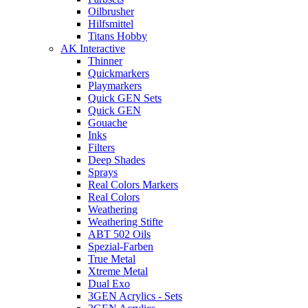
Oilbrusher
Hilfsmittel
Titans Hobby
AK Interactive
Thinner
Quickmarkers
Playmarkers
Quick GEN Sets
Quick GEN
Gouache
Inks
Filters
Deep Shades
Sprays
Real Colors Markers
Real Colors
Weathering
Weathering Stifte
ABT 502 Oils
Spezial-Farben
True Metal
Xtreme Metal
Dual Exo
3GEN Acrylics - Sets