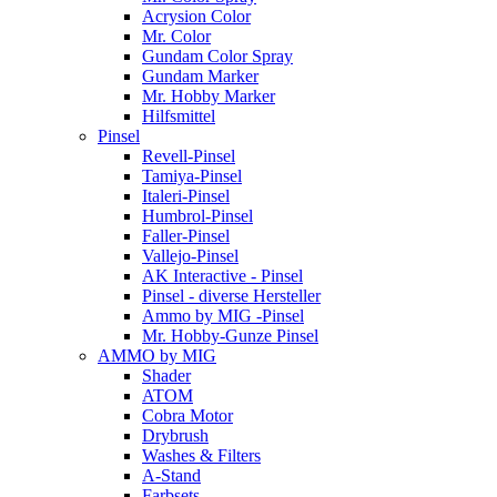
Acrysion Color
Mr. Color
Gundam Color Spray
Gundam Marker
Mr. Hobby Marker
Hilfsmittel
Pinsel
Revell-Pinsel
Tamiya-Pinsel
Italeri-Pinsel
Humbrol-Pinsel
Faller-Pinsel
Vallejo-Pinsel
AK Interactive - Pinsel
Pinsel - diverse Hersteller
Ammo by MIG -Pinsel
Mr. Hobby-Gunze Pinsel
AMMO by MIG
Shader
ATOM
Cobra Motor
Drybrush
Washes & Filters
A-Stand
Farbsets