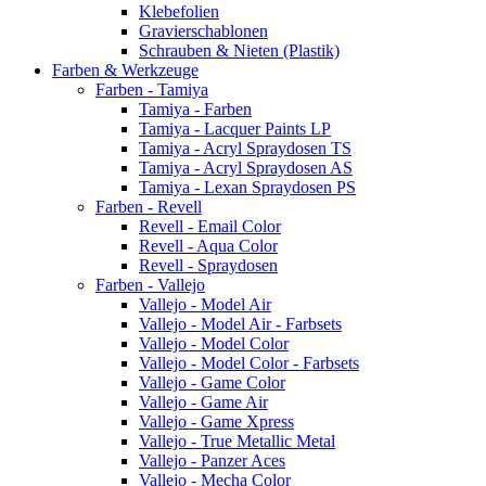
Klebefolien
Gravierschablonen
Schrauben & Nieten (Plastik)
Farben & Werkzeuge
Farben - Tamiya
Tamiya - Farben
Tamiya - Lacquer Paints LP
Tamiya - Acryl Spraydosen TS
Tamiya - Acryl Spraydosen AS
Tamiya - Lexan Spraydosen PS
Farben - Revell
Revell - Email Color
Revell - Aqua Color
Revell - Spraydosen
Farben - Vallejo
Vallejo - Model Air
Vallejo - Model Air - Farbsets
Vallejo - Model Color
Vallejo - Model Color - Farbsets
Vallejo - Game Color
Vallejo - Game Air
Vallejo - Game Xpress
Vallejo - True Metallic Metal
Vallejo - Panzer Aces
Vallejo - Mecha Color