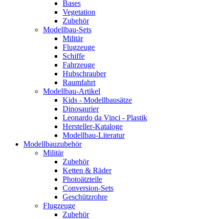
Bases
Vegetation
Zubehör
Modellbau-Sets
Militär
Flugzeuge
Schiffe
Fahrzeuge
Hubschrauber
Raumfahrt
Modellbau-Artikel
Kids - Modellbausätze
Dinosaurier
Leonardo da Vinci - Plastik
Hersteller-Kataloge
Modellbau-Literatur
Modellbauzubehör
Militär
Zubehör
Ketten & Räder
Photoätzteile
Conversion-Sets
Geschützrohre
Flugzeuge
Zubehör