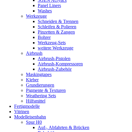
3GEN Acrylics
Panel Liners
Washes
Werkzeuge
Schneiden & Trennen
Schleifen & Polieren
Pinzetten & Zangen
Bohrer
Werkzeug-Sets
weitere Werkzeuge
Airbrush
Airbrush-Pistolen
Airbrush-Kompressoren
Airbrush-Zubehör
Maskingtapes
Kleber
Grundierungen
Pigmente & Texturen
Weathering Sets
Hilfsmittel
Fertigmodelle
Vitrinen
Modelleisenbahn
Spur H0
Auf-, Abfahrten & Brücken