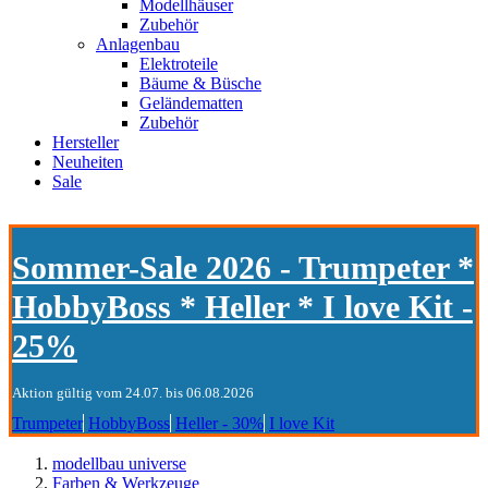
Modellhäuser
Zubehör
Anlagenbau
Elektroteile
Bäume & Büsche
Geländematten
Zubehör
Hersteller
Neuheiten
Sale
Sommer-Sale 2026 - Trumpeter *
HobbyBoss * Heller * I love Kit -
25%
Aktion gültig vom 24.07. bis 06.08.2026
Trumpeter
HobbyBoss
Heller - 30%
I love Kit
modellbau universe
Farben & Werkzeuge