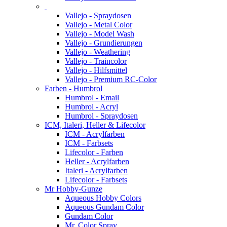
Vallejo - Spraydosen
Vallejo - Metal Color
Vallejo - Model Wash
Vallejo - Grundierungen
Vallejo - Weathering
Vallejo - Traincolor
Vallejo - Hilfsmittel
Vallejo - Premium RC-Color
Farben - Humbrol
Humbrol - Email
Humbrol - Acryl
Humbrol - Spraydosen
ICM, Italeri, Heller & Lifecolor
ICM - Acrylfarben
ICM - Farbsets
Lifecolor - Farben
Heller - Acrylfarben
Italeri - Acrylfarben
Lifecolor - Farbsets
Mr Hobby-Gunze
Aqueous Hobby Colors
Aqueous Gundam Color
Gundam Color
Mr. Color Spray