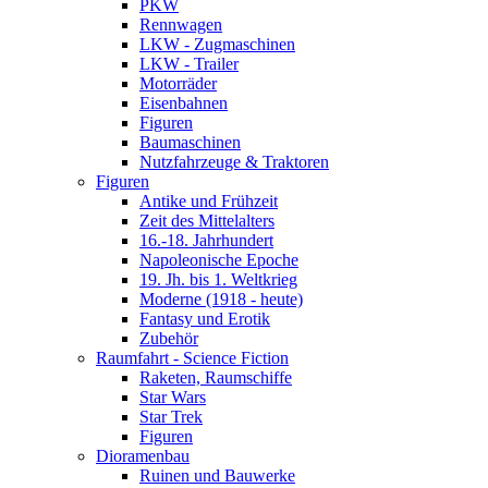
PKW
Rennwagen
LKW - Zugmaschinen
LKW - Trailer
Motorräder
Eisenbahnen
Figuren
Baumaschinen
Nutzfahrzeuge & Traktoren
Figuren
Antike und Frühzeit
Zeit des Mittelalters
16.-18. Jahrhundert
Napoleonische Epoche
19. Jh. bis 1. Weltkrieg
Moderne (1918 - heute)
Fantasy und Erotik
Zubehör
Raumfahrt - Science Fiction
Raketen, Raumschiffe
Star Wars
Star Trek
Figuren
Dioramenbau
Ruinen und Bauwerke