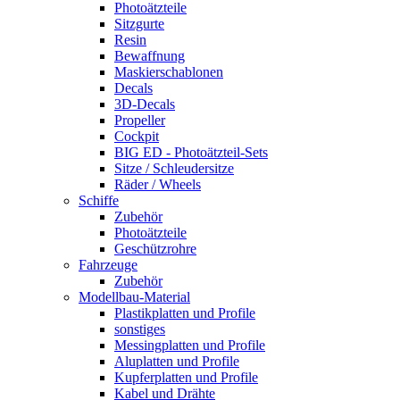
Photoätzteile
Sitzgurte
Resin
Bewaffnung
Maskierschablonen
Decals
3D-Decals
Propeller
Cockpit
BIG ED - Photoätzteil-Sets
Sitze / Schleudersitze
Räder / Wheels
Schiffe
Zubehör
Photoätzteile
Geschützrohre
Fahrzeuge
Zubehör
Modellbau-Material
Plastikplatten und Profile
sonstiges
Messingplatten und Profile
Aluplatten und Profile
Kupferplatten und Profile
Kabel und Drähte