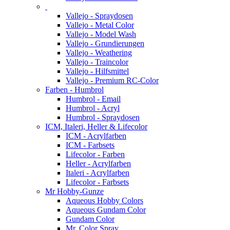
Vallejo - Spraydosen
Vallejo - Metal Color
Vallejo - Model Wash
Vallejo - Grundierungen
Vallejo - Weathering
Vallejo - Traincolor
Vallejo - Hilfsmittel
Vallejo - Premium RC-Color
Farben - Humbrol
Humbrol - Email
Humbrol - Acryl
Humbrol - Spraydosen
ICM, Italeri, Heller & Lifecolor
ICM - Acrylfarben
ICM - Farbsets
Lifecolor - Farben
Heller - Acrylfarben
Italeri - Acrylfarben
Lifecolor - Farbsets
Mr Hobby-Gunze
Aqueous Hobby Colors
Aqueous Gundam Color
Gundam Color
Mr. Color Spray