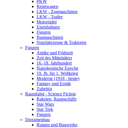
PKW
Rennwagen
LKW - Zugmaschinen
LKW - Trailer
Motorräder
Eisenbahnen
Figuren
Baumaschinen
Nutzfahrzeuge & Traktoren
Figuren
Antike und Frühzeit
Zeit des Mittelalters
16.-18. Jahrhundert
Napoleonische Epoche
19. Jh. bis 1. Weltkrieg
Moderne (1918 - heute)
Fantasy und Erotik
Zubehör
Raumfahrt - Science Fiction
Raketen, Raumschiffe
Star Wars
Star Trek
Figuren
Dioramenbau
Ruinen und Bauwerke