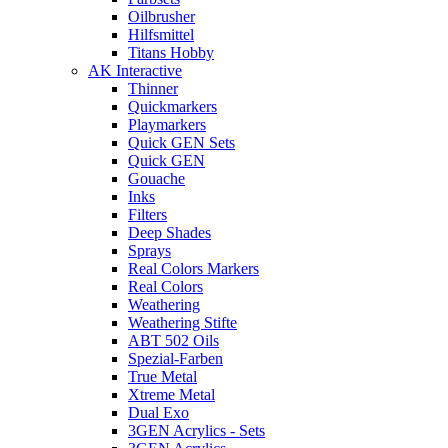
Oilbrusher
Hilfsmittel
Titans Hobby
AK Interactive
Thinner
Quickmarkers
Playmarkers
Quick GEN Sets
Quick GEN
Gouache
Inks
Filters
Deep Shades
Sprays
Real Colors Markers
Real Colors
Weathering
Weathering Stifte
ABT 502 Oils
Spezial-Farben
True Metal
Xtreme Metal
Dual Exo
3GEN Acrylics - Sets