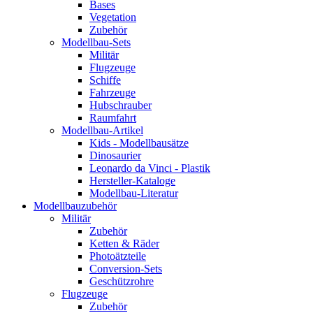
Bases
Vegetation
Zubehör
Modellbau-Sets
Militär
Flugzeuge
Schiffe
Fahrzeuge
Hubschrauber
Raumfahrt
Modellbau-Artikel
Kids - Modellbausätze
Dinosaurier
Leonardo da Vinci - Plastik
Hersteller-Kataloge
Modellbau-Literatur
Modellbauzubehör
Militär
Zubehör
Ketten & Räder
Photoätzteile
Conversion-Sets
Geschützrohre
Flugzeuge
Zubehör