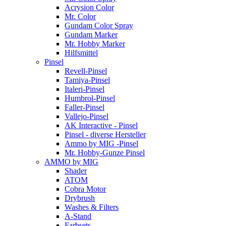
Acrysion Color
Mr. Color
Gundam Color Spray
Gundam Marker
Mr. Hobby Marker
Hilfsmittel
Pinsel
Revell-Pinsel
Tamiya-Pinsel
Italeri-Pinsel
Humbrol-Pinsel
Faller-Pinsel
Vallejo-Pinsel
AK Interactive - Pinsel
Pinsel - diverse Hersteller
Ammo by MIG -Pinsel
Mr. Hobby-Gunze Pinsel
AMMO by MIG
Shader
ATOM
Cobra Motor
Drybrush
Washes & Filters
A-Stand
Farbsets