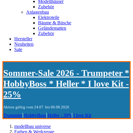
Modellhäuser
Zubehör
Anlagenbau
Elektroteile
Bäume & Büsche
Geländematten
Zubehör
Hersteller
Neuheiten
Sale
Sommer-Sale 2026 - Trumpeter *
HobbyBoss * Heller * I love Kit -
25%
Aktion gültig vom 24.07. bis 06.08.2026
Trumpeter
HobbyBoss
Heller - 30%
I love Kit
modellbau universe
Farben & Werkzeuge