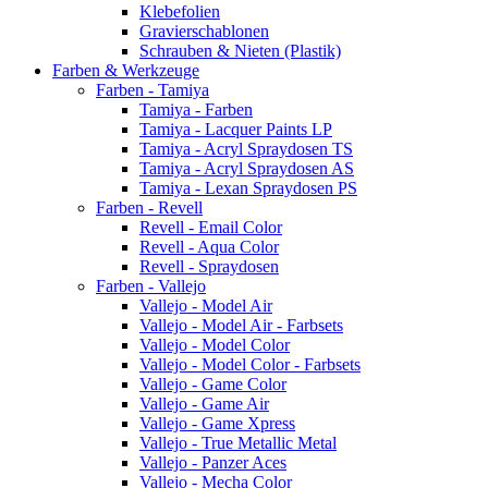
Klebefolien
Gravierschablonen
Schrauben & Nieten (Plastik)
Farben & Werkzeuge
Farben - Tamiya
Tamiya - Farben
Tamiya - Lacquer Paints LP
Tamiya - Acryl Spraydosen TS
Tamiya - Acryl Spraydosen AS
Tamiya - Lexan Spraydosen PS
Farben - Revell
Revell - Email Color
Revell - Aqua Color
Revell - Spraydosen
Farben - Vallejo
Vallejo - Model Air
Vallejo - Model Air - Farbsets
Vallejo - Model Color
Vallejo - Model Color - Farbsets
Vallejo - Game Color
Vallejo - Game Air
Vallejo - Game Xpress
Vallejo - True Metallic Metal
Vallejo - Panzer Aces
Vallejo - Mecha Color