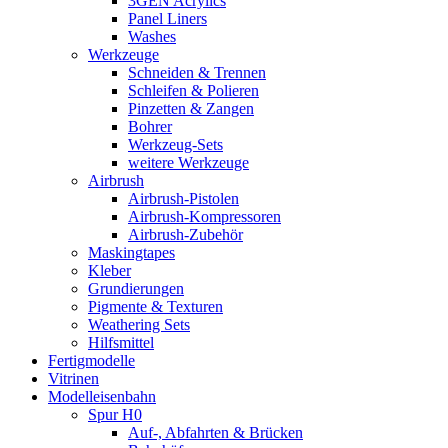
3GEN Acrylics
Panel Liners
Washes
Werkzeuge
Schneiden & Trennen
Schleifen & Polieren
Pinzetten & Zangen
Bohrer
Werkzeug-Sets
weitere Werkzeuge
Airbrush
Airbrush-Pistolen
Airbrush-Kompressoren
Airbrush-Zubehör
Maskingtapes
Kleber
Grundierungen
Pigmente & Texturen
Weathering Sets
Hilfsmittel
Fertigmodelle
Vitrinen
Modelleisenbahn
Spur H0
Auf-, Abfahrten & Brücken