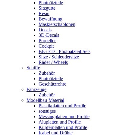
Photoätzteile
Sitzgurte
Resin
Bewaffnung
Maskierschablonen
Decals
3D-Decals
Propeller
Cockpit
BIG ED - Photoätzteil-Sets
Sitze / Schleudersitze
Räder / Wheels
Schiffe
Zubehör
Photoätzteile
Geschützrohre
Fahrzeuge
Zubehör
Modellbau-Material
Plastikplatten und Profile
sonstiges
Messingplatten und Profile
Aluplatten und Profile
Kupferplatten und Profile
Kabel und Drähte