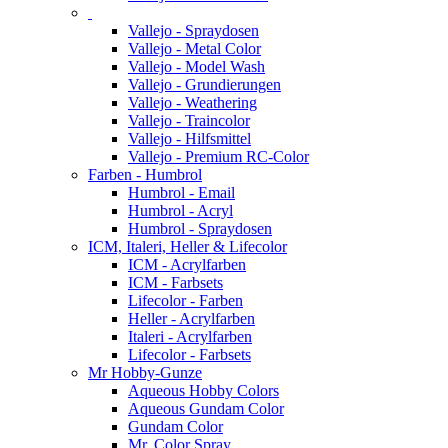
Vallejo - Spraydosen
Vallejo - Metal Color
Vallejo - Model Wash
Vallejo - Grundierungen
Vallejo - Weathering
Vallejo - Traincolor
Vallejo - Hilfsmittel
Vallejo - Premium RC-Color
Farben - Humbrol
Humbrol - Email
Humbrol - Acryl
Humbrol - Spraydosen
ICM, Italeri, Heller & Lifecolor
ICM - Acrylfarben
ICM - Farbsets
Lifecolor - Farben
Heller - Acrylfarben
Italeri - Acrylfarben
Lifecolor - Farbsets
Mr Hobby-Gunze
Aqueous Hobby Colors
Aqueous Gundam Color
Gundam Color
Mr. Color Spray