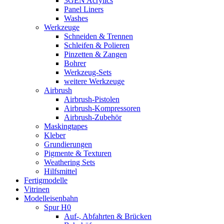
3GEN Acrylics
Panel Liners
Washes
Werkzeuge
Schneiden & Trennen
Schleifen & Polieren
Pinzetten & Zangen
Bohrer
Werkzeug-Sets
weitere Werkzeuge
Airbrush
Airbrush-Pistolen
Airbrush-Kompressoren
Airbrush-Zubehör
Maskingtapes
Kleber
Grundierungen
Pigmente & Texturen
Weathering Sets
Hilfsmittel
Fertigmodelle
Vitrinen
Modelleisenbahn
Spur H0
Auf-, Abfahrten & Brücken