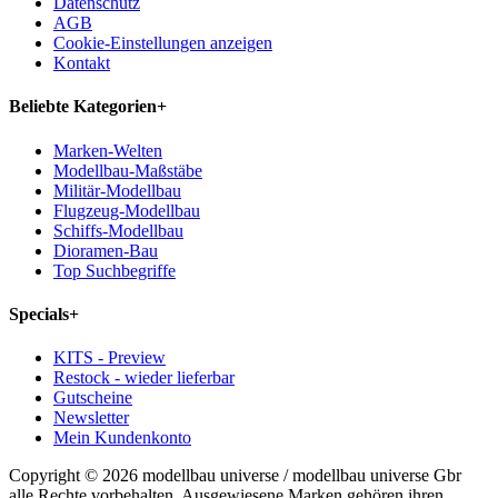
Datenschutz
AGB
Cookie-Einstellungen anzeigen
Kontakt
Beliebte Kategorien
+
Marken-Welten
Modellbau-Maßstäbe
Militär-Modellbau
Flugzeug-Modellbau
Schiffs-Modellbau
Dioramen-Bau
Top Suchbegriffe
Specials
+
KITS - Preview
Restock - wieder lieferbar
Gutscheine
Newsletter
Mein Kundenkonto
Copyright © 2026 modellbau universe / modellbau universe Gbr
alle Rechte vorbehalten. Ausgewiesene Marken gehören ihren