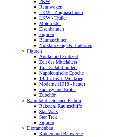
PKW
Rennwagen
LKW - Zugmaschinen
LKW - Trailer
Motorräder
Eisenbahnen
Figuren
Baumaschinen
Nutzfahrzeuge & Traktoren
Figuren
Antike und Frühzeit
Zeit des Mittelalters
16.-18. Jahrhundert
Napoleonische Epoche
19. Jh. bis 1. Weltkrieg
Moderne (1918 - heute)
Fantasy und Erotik
Zubehör
Raumfahrt - Science Fiction
Raketen, Raumschiffe
Star Wars
Star Trek
Figuren
Dioramenbau
Ruinen und Bauwerke