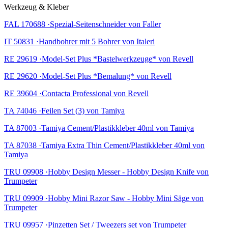
Werkzeug & Kleber
FAL 170688 ·Spezial-Seitenschneider von Faller
IT 50831 ·Handbohrer mit 5 Bohrer von Italeri
RE 29619 ·Model-Set Plus *Bastelwerkzeuge* von Revell
RE 29620 ·Model-Set Plus *Bemalung* von Revell
RE 39604 ·Contacta Professional von Revell
TA 74046 ·Feilen Set (3) von Tamiya
TA 87003 ·Tamiya Cement/Plastikkleber 40ml von Tamiya
TA 87038 ·Tamiya Extra Thin Cement/Plastikkleber 40ml von
Tamiya
TRU 09908 ·Hobby Design Messer - Hobby Design Knife von
Trumpeter
TRU 09909 ·Hobby Mini Razor Saw - Hobby Mini Säge von
Trumpeter
TRU 09957 ·Pinzetten Set / Tweezers set von Trumpeter