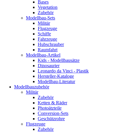
Bases
Vegetation
Zubehör
Modellbau-Sets
Militär
Flugzeuge
Schiffe
Fahrzeuge
Hubschrauber
Raumfahrt
Modellbau-Artikel
Kids - Modellbausätze
Dinosaurier
Leonardo da Vinci - Plastik
Hersteller-Kataloge
Modellbau-Literatur
Modellbauzubehör
Militär
Zubehör
Ketten & Räder
Photoätzteile
Conversion-Sets
Geschützrohre
Flugzeuge
Zubehör