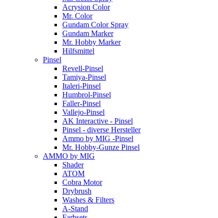
Acrysion Color
Mr. Color
Gundam Color Spray
Gundam Marker
Mr. Hobby Marker
Hilfsmittel
Pinsel
Revell-Pinsel
Tamiya-Pinsel
Italeri-Pinsel
Humbrol-Pinsel
Faller-Pinsel
Vallejo-Pinsel
AK Interactive - Pinsel
Pinsel - diverse Hersteller
Ammo by MIG -Pinsel
Mr. Hobby-Gunze Pinsel
AMMO by MIG
Shader
ATOM
Cobra Motor
Drybrush
Washes & Filters
A-Stand
Farbsets