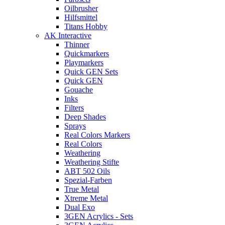
Oilbrusher
Hilfsmittel
Titans Hobby
AK Interactive
Thinner
Quickmarkers
Playmarkers
Quick GEN Sets
Quick GEN
Gouache
Inks
Filters
Deep Shades
Sprays
Real Colors Markers
Real Colors
Weathering
Weathering Stifte
ABT 502 Oils
Spezial-Farben
True Metal
Xtreme Metal
Dual Exo
3GEN Acrylics - Sets