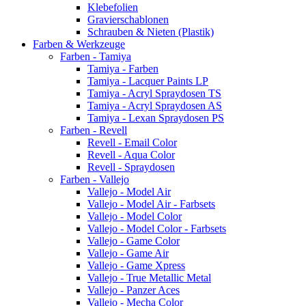
Klebefolien
Gravierschablonen
Schrauben & Nieten (Plastik)
Farben & Werkzeuge
Farben - Tamiya
Tamiya - Farben
Tamiya - Lacquer Paints LP
Tamiya - Acryl Spraydosen TS
Tamiya - Acryl Spraydosen AS
Tamiya - Lexan Spraydosen PS
Farben - Revell
Revell - Email Color
Revell - Aqua Color
Revell - Spraydosen
Farben - Vallejo
Vallejo - Model Air
Vallejo - Model Air - Farbsets
Vallejo - Model Color
Vallejo - Model Color - Farbsets
Vallejo - Game Color
Vallejo - Game Air
Vallejo - Game Xpress
Vallejo - True Metallic Metal
Vallejo - Panzer Aces
Vallejo - Mecha Color