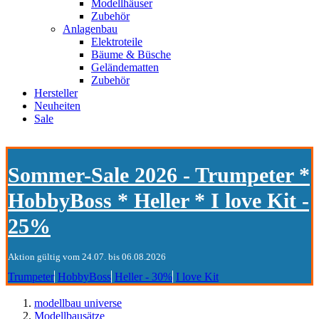
Modellhäuser
Zubehör
Anlagenbau
Elektroteile
Bäume & Büsche
Geländematten
Zubehör
Hersteller
Neuheiten
Sale
Sommer-Sale 2026 - Trumpeter *
HobbyBoss * Heller * I love Kit -
25%
Aktion gültig vom 24.07. bis 06.08.2026
Trumpeter
HobbyBoss
Heller - 30%
I love Kit
modellbau universe
Modellbausätze