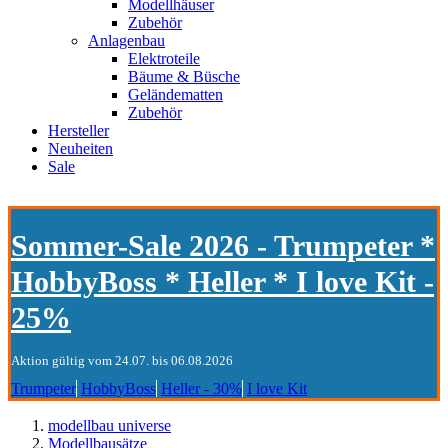
Modellhäuser
Zubehör
Anlagenbau
Elektroteile
Bäume & Büsche
Geländematten
Zubehör
Hersteller
Neuheiten
Sale
Sommer-Sale 2026 - Trumpeter *
HobbyBoss * Heller * I love Kit -
25%
Aktion gültig vom 24.07. bis 06.08.2026
Trumpeter
HobbyBoss
Heller - 30%
I love Kit
modellbau universe
Modellbausätze