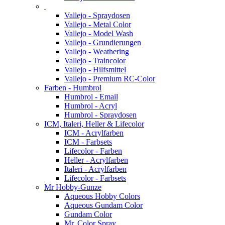
Vallejo - Spraydosen
Vallejo - Metal Color
Vallejo - Model Wash
Vallejo - Grundierungen
Vallejo - Weathering
Vallejo - Traincolor
Vallejo - Hilfsmittel
Vallejo - Premium RC-Color
Farben - Humbrol
Humbrol - Email
Humbrol - Acryl
Humbrol - Spraydosen
ICM, Italeri, Heller & Lifecolor
ICM - Acrylfarben
ICM - Farbsets
Lifecolor - Farben
Heller - Acrylfarben
Italeri - Acrylfarben
Lifecolor - Farbsets
Mr Hobby-Gunze
Aqueous Hobby Colors
Aqueous Gundam Color
Gundam Color
Mr. Color Spray