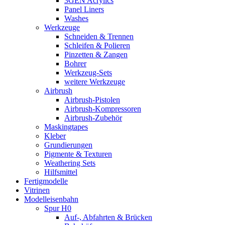
3GEN Acrylics
Panel Liners
Washes
Werkzeuge
Schneiden & Trennen
Schleifen & Polieren
Pinzetten & Zangen
Bohrer
Werkzeug-Sets
weitere Werkzeuge
Airbrush
Airbrush-Pistolen
Airbrush-Kompressoren
Airbrush-Zubehör
Maskingtapes
Kleber
Grundierungen
Pigmente & Texturen
Weathering Sets
Hilfsmittel
Fertigmodelle
Vitrinen
Modelleisenbahn
Spur H0
Auf-, Abfahrten & Brücken