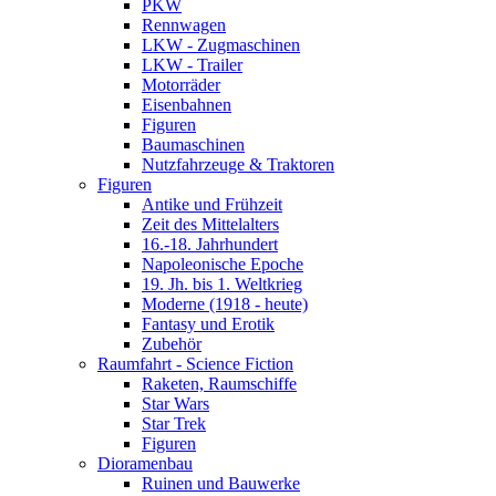
PKW
Rennwagen
LKW - Zugmaschinen
LKW - Trailer
Motorräder
Eisenbahnen
Figuren
Baumaschinen
Nutzfahrzeuge & Traktoren
Figuren
Antike und Frühzeit
Zeit des Mittelalters
16.-18. Jahrhundert
Napoleonische Epoche
19. Jh. bis 1. Weltkrieg
Moderne (1918 - heute)
Fantasy und Erotik
Zubehör
Raumfahrt - Science Fiction
Raketen, Raumschiffe
Star Wars
Star Trek
Figuren
Dioramenbau
Ruinen und Bauwerke