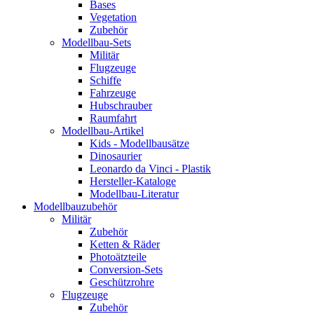
Bases
Vegetation
Zubehör
Modellbau-Sets
Militär
Flugzeuge
Schiffe
Fahrzeuge
Hubschrauber
Raumfahrt
Modellbau-Artikel
Kids - Modellbausätze
Dinosaurier
Leonardo da Vinci - Plastik
Hersteller-Kataloge
Modellbau-Literatur
Modellbauzubehör
Militär
Zubehör
Ketten & Räder
Photoätzteile
Conversion-Sets
Geschützrohre
Flugzeuge
Zubehör