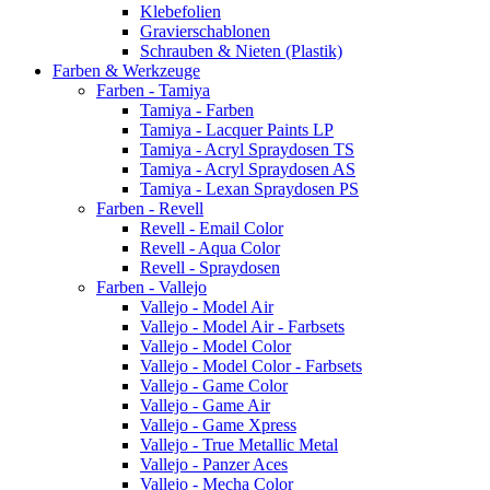
Klebefolien
Gravierschablonen
Schrauben & Nieten (Plastik)
Farben & Werkzeuge
Farben - Tamiya
Tamiya - Farben
Tamiya - Lacquer Paints LP
Tamiya - Acryl Spraydosen TS
Tamiya - Acryl Spraydosen AS
Tamiya - Lexan Spraydosen PS
Farben - Revell
Revell - Email Color
Revell - Aqua Color
Revell - Spraydosen
Farben - Vallejo
Vallejo - Model Air
Vallejo - Model Air - Farbsets
Vallejo - Model Color
Vallejo - Model Color - Farbsets
Vallejo - Game Color
Vallejo - Game Air
Vallejo - Game Xpress
Vallejo - True Metallic Metal
Vallejo - Panzer Aces
Vallejo - Mecha Color