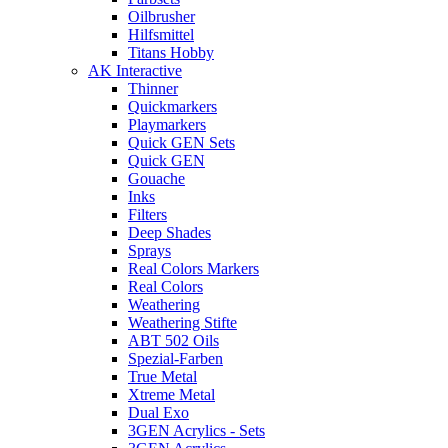
Oilbrusher
Hilfsmittel
Titans Hobby
AK Interactive
Thinner
Quickmarkers
Playmarkers
Quick GEN Sets
Quick GEN
Gouache
Inks
Filters
Deep Shades
Sprays
Real Colors Markers
Real Colors
Weathering
Weathering Stifte
ABT 502 Oils
Spezial-Farben
True Metal
Xtreme Metal
Dual Exo
3GEN Acrylics - Sets