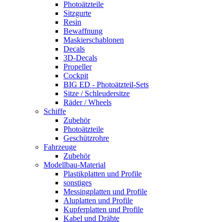
Photoätzteile
Sitzgurte
Resin
Bewaffnung
Maskierschablonen
Decals
3D-Decals
Propeller
Cockpit
BIG ED - Photoätzteil-Sets
Sitze / Schleudersitze
Räder / Wheels
Schiffe
Zubehör
Photoätzteile
Geschützrohre
Fahrzeuge
Zubehör
Modellbau-Material
Plastikplatten und Profile
sonstiges
Messingplatten und Profile
Aluplatten und Profile
Kupferplatten und Profile
Kabel und Drähte