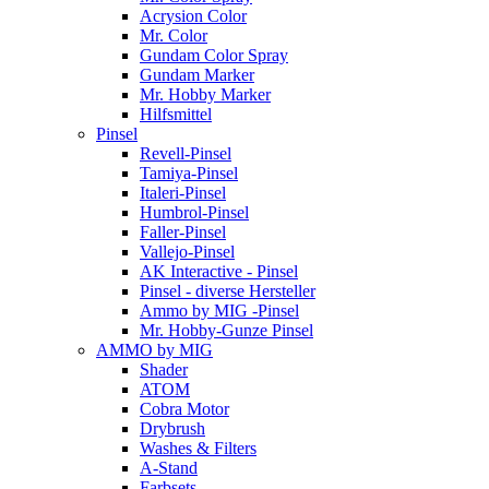
Acrysion Color
Mr. Color
Gundam Color Spray
Gundam Marker
Mr. Hobby Marker
Hilfsmittel
Pinsel
Revell-Pinsel
Tamiya-Pinsel
Italeri-Pinsel
Humbrol-Pinsel
Faller-Pinsel
Vallejo-Pinsel
AK Interactive - Pinsel
Pinsel - diverse Hersteller
Ammo by MIG -Pinsel
Mr. Hobby-Gunze Pinsel
AMMO by MIG
Shader
ATOM
Cobra Motor
Drybrush
Washes & Filters
A-Stand
Farbsets