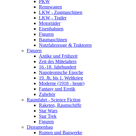
PKW
Rennwagen
LKW - Zugmaschinen
LKW - Trailer
Motorräder
Eisenbahnen
Figuren
Baumaschinen
Nutzfahrzeuge & Traktoren
Figuren
Antike und Frühzeit
Zeit des Mittelalters
16.-18. Jahrhundert
Napoleonische Epoche
19. Jh. bis 1. Weltkrieg
Moderne (1918 - heute)
Fantasy und Erotik
Zubehör
Raumfahrt - Science Fiction
Raketen, Raumschiffe
Star Wars
Star Trek
Figuren
Dioramenbau
Ruinen und Bauwerke