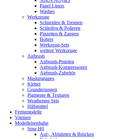
3GEN Acrylics
Panel Liners
Washes
Werkzeuge
Schneiden & Trennen
Schleifen & Polieren
Pinzetten & Zangen
Bohrer
Werkzeug-Sets
weitere Werkzeuge
Airbrush
Airbrush-Pistolen
Airbrush-Kompressoren
Airbrush-Zubehör
Maskingtapes
Kleber
Grundierungen
Pigmente & Texturen
Weathering Sets
Hilfsmittel
Fertigmodelle
Vitrinen
Modelleisenbahn
Spur H0
Auf-, Abfahrten & Brücken