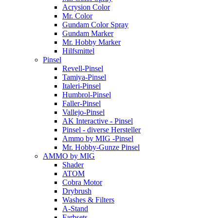
Acrysion Color
Mr. Color
Gundam Color Spray
Gundam Marker
Mr. Hobby Marker
Hilfsmittel
Pinsel
Revell-Pinsel
Tamiya-Pinsel
Italeri-Pinsel
Humbrol-Pinsel
Faller-Pinsel
Vallejo-Pinsel
AK Interactive - Pinsel
Pinsel - diverse Hersteller
Ammo by MIG -Pinsel
Mr. Hobby-Gunze Pinsel
AMMO by MIG
Shader
ATOM
Cobra Motor
Drybrush
Washes & Filters
A-Stand
Farbsets