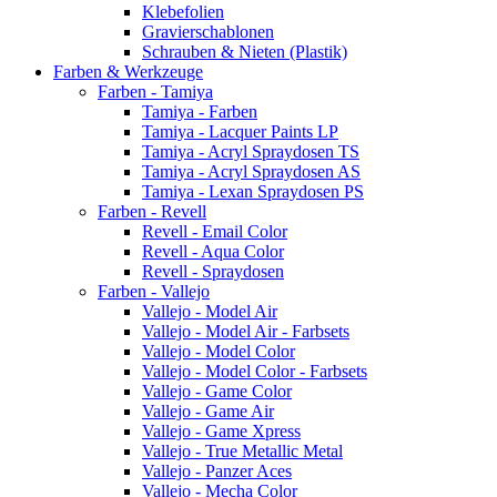
Klebefolien
Gravierschablonen
Schrauben & Nieten (Plastik)
Farben & Werkzeuge
Farben - Tamiya
Tamiya - Farben
Tamiya - Lacquer Paints LP
Tamiya - Acryl Spraydosen TS
Tamiya - Acryl Spraydosen AS
Tamiya - Lexan Spraydosen PS
Farben - Revell
Revell - Email Color
Revell - Aqua Color
Revell - Spraydosen
Farben - Vallejo
Vallejo - Model Air
Vallejo - Model Air - Farbsets
Vallejo - Model Color
Vallejo - Model Color - Farbsets
Vallejo - Game Color
Vallejo - Game Air
Vallejo - Game Xpress
Vallejo - True Metallic Metal
Vallejo - Panzer Aces
Vallejo - Mecha Color