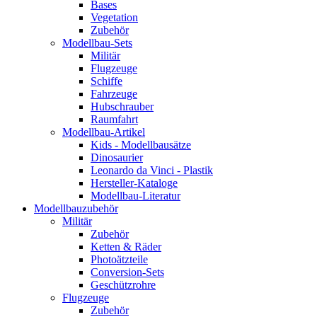
Bases
Vegetation
Zubehör
Modellbau-Sets
Militär
Flugzeuge
Schiffe
Fahrzeuge
Hubschrauber
Raumfahrt
Modellbau-Artikel
Kids - Modellbausätze
Dinosaurier
Leonardo da Vinci - Plastik
Hersteller-Kataloge
Modellbau-Literatur
Modellbauzubehör
Militär
Zubehör
Ketten & Räder
Photoätzteile
Conversion-Sets
Geschützrohre
Flugzeuge
Zubehör