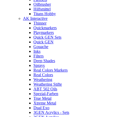
Oilbrusher
Hilfsmittel
Titans Hobby
AK Interactive
Thinner
Quickmarkers
Playmarkers
Quick GEN Sets
Quick GEN
Gouache
Inks
Filters
Deep Shades
Sprays
Real Colors Markers
Real Colors
Weathering
Weathering Stifte
ABT 502 Oils
Spezial-Farben
True Metal
Xtreme Metal
Dual Exo
3GEN Acrylics - Sets