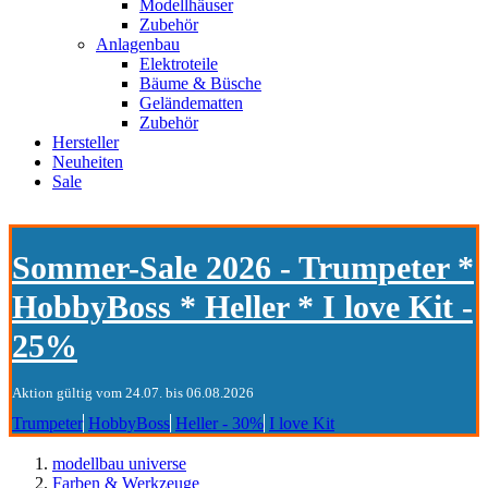
Modellhäuser
Zubehör
Anlagenbau
Elektroteile
Bäume & Büsche
Geländematten
Zubehör
Hersteller
Neuheiten
Sale
Sommer-Sale 2026 - Trumpeter *
HobbyBoss * Heller * I love Kit -
25%
Aktion gültig vom 24.07. bis 06.08.2026
Trumpeter
HobbyBoss
Heller - 30%
I love Kit
modellbau universe
Farben & Werkzeuge