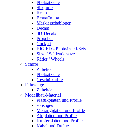
Photoätzteile
Sitzgurte
Resin
Bewaffnung
Maskierschablonen
Decals
3D-Decals
Propeller
Cockpit
BIG ED - Photoätzteil-Sets
Sitze / Schleudersitze
Räder / Wheels
Schiffe
Zubehör
Photoätzteile
Geschützrohre
Fahrzeuge
Zubehör
Modellbau-Material
Plastikplatten und Profile
sonstiges
Messingplatten und Profile
Aluplatten und Profile
Kupferplatten und Profile
Kabel und Drähte