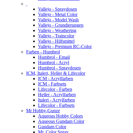
Vallejo - Spraydosen
Vallejo - Metal Color
Vallejo - Model Wash
Vallejo - Grundierungen
Vallejo - Weathering
Vallejo - Traincolor
Vallejo - Hilfsmittel
Vallejo - Premium RC-Color
Farben - Humbrol
Humbrol - Email
Humbrol - Acryl
Humbrol - Spraydosen
ICM, Italeri, Heller & Lifecolor
ICM - Acrylfarben
ICM - Farbsets
Lifecolor - Farben
Heller - Acrylfarben
Italeri - Acrylfarben
Lifecolor - Farbsets
Mr Hobby-Gunze
Aqueous Hobby Colors
Aqueous Gundam Color
Gundam Color
Mr. Color Spray