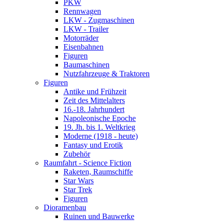
PKW
Rennwagen
LKW - Zugmaschinen
LKW - Trailer
Motorräder
Eisenbahnen
Figuren
Baumaschinen
Nutzfahrzeuge & Traktoren
Figuren
Antike und Frühzeit
Zeit des Mittelalters
16.-18. Jahrhundert
Napoleonische Epoche
19. Jh. bis 1. Weltkrieg
Moderne (1918 - heute)
Fantasy und Erotik
Zubehör
Raumfahrt - Science Fiction
Raketen, Raumschiffe
Star Wars
Star Trek
Figuren
Dioramenbau
Ruinen und Bauwerke