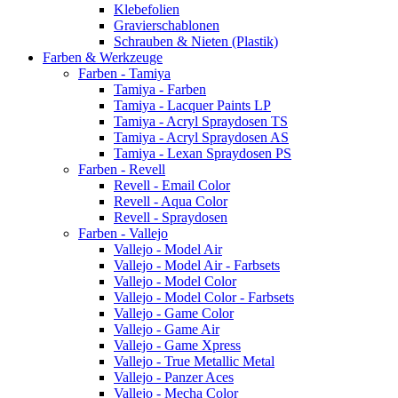
Klebefolien
Gravierschablonen
Schrauben & Nieten (Plastik)
Farben & Werkzeuge
Farben - Tamiya
Tamiya - Farben
Tamiya - Lacquer Paints LP
Tamiya - Acryl Spraydosen TS
Tamiya - Acryl Spraydosen AS
Tamiya - Lexan Spraydosen PS
Farben - Revell
Revell - Email Color
Revell - Aqua Color
Revell - Spraydosen
Farben - Vallejo
Vallejo - Model Air
Vallejo - Model Air - Farbsets
Vallejo - Model Color
Vallejo - Model Color - Farbsets
Vallejo - Game Color
Vallejo - Game Air
Vallejo - Game Xpress
Vallejo - True Metallic Metal
Vallejo - Panzer Aces
Vallejo - Mecha Color