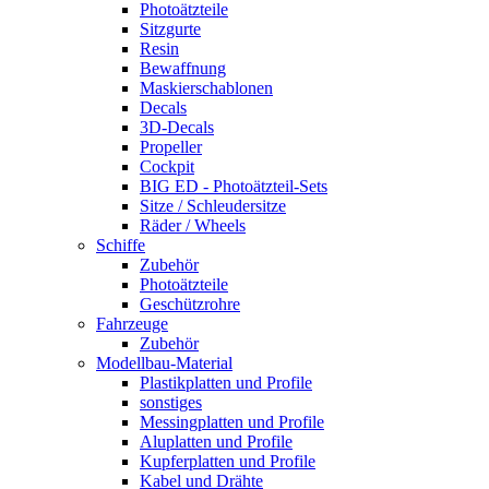
Photoätzteile
Sitzgurte
Resin
Bewaffnung
Maskierschablonen
Decals
3D-Decals
Propeller
Cockpit
BIG ED - Photoätzteil-Sets
Sitze / Schleudersitze
Räder / Wheels
Schiffe
Zubehör
Photoätzteile
Geschützrohre
Fahrzeuge
Zubehör
Modellbau-Material
Plastikplatten und Profile
sonstiges
Messingplatten und Profile
Aluplatten und Profile
Kupferplatten und Profile
Kabel und Drähte