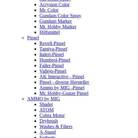
Acrysion Color
Mr. Color
Gundam Color Spray
Gundam Marker
Mr. Hobby Marker
Hilfsmittel
Pinsel
Revell-Pinsel
Tamiya-Pinsel
Italeri-Pinsel
Humbrol-Pinsel
Faller-Pinsel
Vallejo-Pinsel
AK Interactive - Pinsel
Pinsel - diverse Hersteller
Ammo by MIG -Pinsel
Mr. Hobby-Gunze Pinsel
AMMO by MIG
Shader
ATOM
Cobra Motor
Drybrush
Washes & Filters
A-Stand
Farbsets