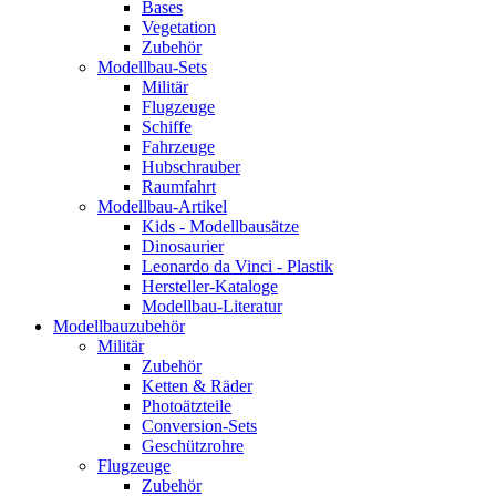
Bases
Vegetation
Zubehör
Modellbau-Sets
Militär
Flugzeuge
Schiffe
Fahrzeuge
Hubschrauber
Raumfahrt
Modellbau-Artikel
Kids - Modellbausätze
Dinosaurier
Leonardo da Vinci - Plastik
Hersteller-Kataloge
Modellbau-Literatur
Modellbauzubehör
Militär
Zubehör
Ketten & Räder
Photoätzteile
Conversion-Sets
Geschützrohre
Flugzeuge
Zubehör