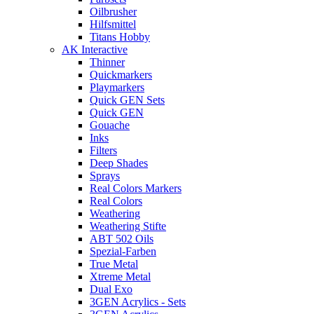
Oilbrusher
Hilfsmittel
Titans Hobby
AK Interactive
Thinner
Quickmarkers
Playmarkers
Quick GEN Sets
Quick GEN
Gouache
Inks
Filters
Deep Shades
Sprays
Real Colors Markers
Real Colors
Weathering
Weathering Stifte
ABT 502 Oils
Spezial-Farben
True Metal
Xtreme Metal
Dual Exo
3GEN Acrylics - Sets