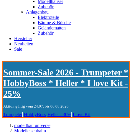
Modellhäuser
Zubehör
Anlagenbau
Elektroteile
Bäume & Büsche
Geländematten
Zubehör
Hersteller
Neuheiten
Sale
Sommer-Sale 2026 - Trumpeter *
HobbyBoss * Heller * I love Kit -
25%
Aktion gültig vom 24.07. bis 06.08.2026
Trumpeter
HobbyBoss
Heller - 30%
I love Kit
modellbau universe
Modelleisenbahn