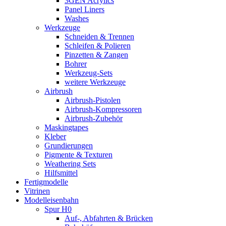
3GEN Acrylics
Panel Liners
Washes
Werkzeuge
Schneiden & Trennen
Schleifen & Polieren
Pinzetten & Zangen
Bohrer
Werkzeug-Sets
weitere Werkzeuge
Airbrush
Airbrush-Pistolen
Airbrush-Kompressoren
Airbrush-Zubehör
Maskingtapes
Kleber
Grundierungen
Pigmente & Texturen
Weathering Sets
Hilfsmittel
Fertigmodelle
Vitrinen
Modelleisenbahn
Spur H0
Auf-, Abfahrten & Brücken