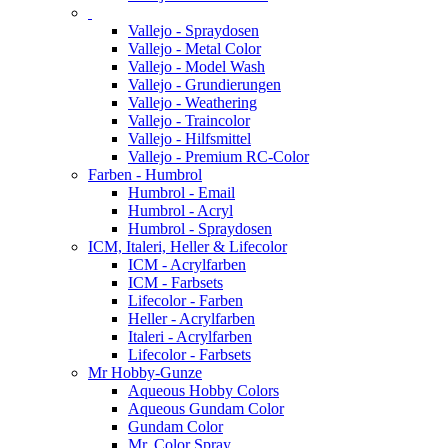
Vallejo - Spraydosen
Vallejo - Metal Color
Vallejo - Model Wash
Vallejo - Grundierungen
Vallejo - Weathering
Vallejo - Traincolor
Vallejo - Hilfsmittel
Vallejo - Premium RC-Color
Farben - Humbrol
Humbrol - Email
Humbrol - Acryl
Humbrol - Spraydosen
ICM, Italeri, Heller & Lifecolor
ICM - Acrylfarben
ICM - Farbsets
Lifecolor - Farben
Heller - Acrylfarben
Italeri - Acrylfarben
Lifecolor - Farbsets
Mr Hobby-Gunze
Aqueous Hobby Colors
Aqueous Gundam Color
Gundam Color
Mr. Color Spray