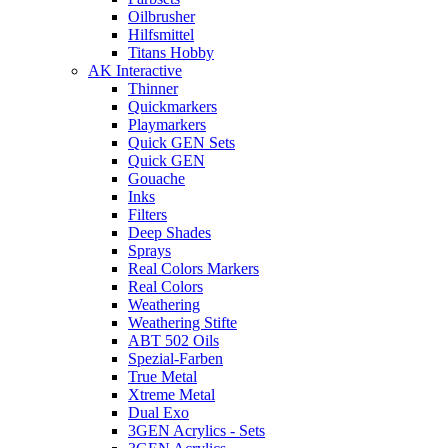
Oilbrusher
Hilfsmittel
Titans Hobby
AK Interactive
Thinner
Quickmarkers
Playmarkers
Quick GEN Sets
Quick GEN
Gouache
Inks
Filters
Deep Shades
Sprays
Real Colors Markers
Real Colors
Weathering
Weathering Stifte
ABT 502 Oils
Spezial-Farben
True Metal
Xtreme Metal
Dual Exo
3GEN Acrylics - Sets