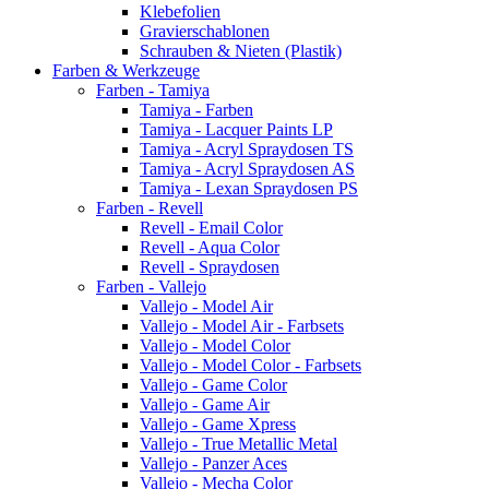
Klebefolien
Gravierschablonen
Schrauben & Nieten (Plastik)
Farben & Werkzeuge
Farben - Tamiya
Tamiya - Farben
Tamiya - Lacquer Paints LP
Tamiya - Acryl Spraydosen TS
Tamiya - Acryl Spraydosen AS
Tamiya - Lexan Spraydosen PS
Farben - Revell
Revell - Email Color
Revell - Aqua Color
Revell - Spraydosen
Farben - Vallejo
Vallejo - Model Air
Vallejo - Model Air - Farbsets
Vallejo - Model Color
Vallejo - Model Color - Farbsets
Vallejo - Game Color
Vallejo - Game Air
Vallejo - Game Xpress
Vallejo - True Metallic Metal
Vallejo - Panzer Aces
Vallejo - Mecha Color