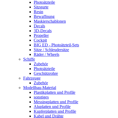
Photoätzteile
Sitzgurte
Resin
Bewaffnung
Maskierschablonen
Decals
3D-Decals
Propeller
Cockpit
BIG ED - Photoätzteil-Sets
Sitze / Schleudersitze
Räder / Wheels
Schiffe
Zubehör
Photoätzteile
Geschützrohre
Fahrzeuge
Zubehör
Modellbau-Material
Plastikplatten und Profile
sonstiges
Messingplatten und Profile
Aluplatten und Profile
Kupferplatten und Profile
Kabel und Drähte