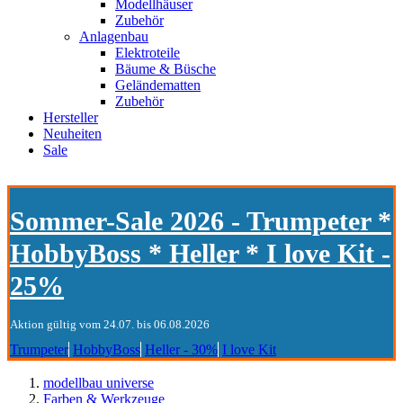
Modellhäuser
Zubehör
Anlagenbau
Elektroteile
Bäume & Büsche
Geländematten
Zubehör
Hersteller
Neuheiten
Sale
Sommer-Sale 2026 - Trumpeter *
HobbyBoss * Heller * I love Kit -
25%
Aktion gültig vom 24.07. bis 06.08.2026
Trumpeter
HobbyBoss
Heller - 30%
I love Kit
modellbau universe
Farben & Werkzeuge