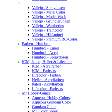
Vallejo - Spraydosen
Vallejo - Metal Color
Vallejo - Model Wash
Vallejo - Grundierungen
Vallejo - Weathering
Vallejo - Traincolor
Vallejo - Hilfsmittel
Vallejo - Premium RC-Color
Farben - Humbrol
Humbrol - Email
Humbrol - Acryl
Humbrol - Spraydosen
ICM, Italeri, Heller & Lifecolor
ICM - Acrylfarben
ICM - Farbsets
Lifecolor - Farben
Heller - Acrylfarben
Italeri - Acrylfarben
Lifecolor - Farbsets
Mr Hobby-Gunze
Aqueous Hobby Colors
Aqueous Gundam Color
Gundam Color
Mr. Color Spray