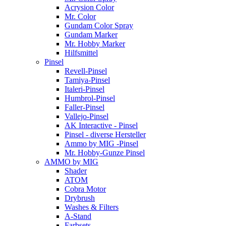
Acrysion Color
Mr. Color
Gundam Color Spray
Gundam Marker
Mr. Hobby Marker
Hilfsmittel
Pinsel
Revell-Pinsel
Tamiya-Pinsel
Italeri-Pinsel
Humbrol-Pinsel
Faller-Pinsel
Vallejo-Pinsel
AK Interactive - Pinsel
Pinsel - diverse Hersteller
Ammo by MIG -Pinsel
Mr. Hobby-Gunze Pinsel
AMMO by MIG
Shader
ATOM
Cobra Motor
Drybrush
Washes & Filters
A-Stand
Farbsets