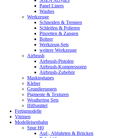
3GEN Acrylics
Panel Liners
Washes
Werkzeuge
Schneiden & Trennen
Schleifen & Polieren
Pinzetten & Zangen
Bohrer
Werkzeug-Sets
weitere Werkzeuge
Airbrush
Airbrush-Pistolen
Airbrush-Kompressoren
Airbrush-Zubehör
Maskingtapes
Kleber
Grundierungen
Pigmente & Texturen
Weathering Sets
Hilfsmittel
Fertigmodelle
Vitrinen
Modelleisenbahn
Spur H0
Auf-, Abfahrten & Brücken