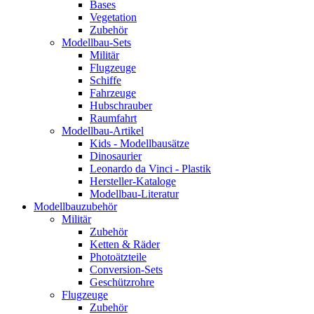
Bases
Vegetation
Zubehör
Modellbau-Sets
Militär
Flugzeuge
Schiffe
Fahrzeuge
Hubschrauber
Raumfahrt
Modellbau-Artikel
Kids - Modellbausätze
Dinosaurier
Leonardo da Vinci - Plastik
Hersteller-Kataloge
Modellbau-Literatur
Modellbauzubehör
Militär
Zubehör
Ketten & Räder
Photoätzteile
Conversion-Sets
Geschützrohre
Flugzeuge
Zubehör