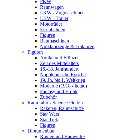
PKW
Rennwagen
LKW - Zugmaschinen
LKW - Trailer
Motorräder
Eisenbahnen
Figuren
Baumaschinen
Nutzfahrzeuge & Traktoren
Figuren
Antike und Frühzeit
Zeit des Mittelalters
16.-18. Jahrhundert
Napoleonische Epoche
19. Jh. bis 1. Weltkrieg
Moderne (1918 - heute)
Fantasy und Erotik
Zubehör
Raumfahrt - Science Fiction
Raketen, Raumschiffe
Star Wars
Star Trek
Figuren
Dioramenbau
Ruinen und Bauwerke