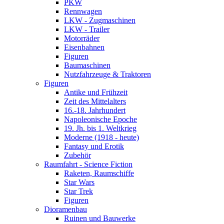
PKW
Rennwagen
LKW - Zugmaschinen
LKW - Trailer
Motorräder
Eisenbahnen
Figuren
Baumaschinen
Nutzfahrzeuge & Traktoren
Figuren
Antike und Frühzeit
Zeit des Mittelalters
16.-18. Jahrhundert
Napoleonische Epoche
19. Jh. bis 1. Weltkrieg
Moderne (1918 - heute)
Fantasy und Erotik
Zubehör
Raumfahrt - Science Fiction
Raketen, Raumschiffe
Star Wars
Star Trek
Figuren
Dioramenbau
Ruinen und Bauwerke