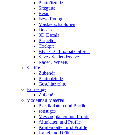
Photoätzteile
Sitzgurte
Resin
Bewaffnung
Maskierschablonen
Decals
3D-Decals
Propeller
Cockpit
BIG ED - Photoätzteil-Sets
Sitze / Schleudersitze
Räder / Wheels
Schiffe
Zubehör
Photoätzteile
Geschützrohre
Fahrzeuge
Zubehör
Modellbau-Material
Plastikplatten und Profile
sonstiges
Messingplatten und Profile
Aluplatten und Profile
Kupferplatten und Profile
Kabel und Drähte