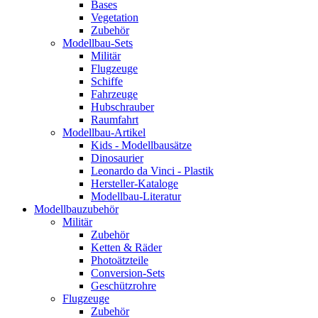
Bases
Vegetation
Zubehör
Modellbau-Sets
Militär
Flugzeuge
Schiffe
Fahrzeuge
Hubschrauber
Raumfahrt
Modellbau-Artikel
Kids - Modellbausätze
Dinosaurier
Leonardo da Vinci - Plastik
Hersteller-Kataloge
Modellbau-Literatur
Modellbauzubehör
Militär
Zubehör
Ketten & Räder
Photoätzteile
Conversion-Sets
Geschützrohre
Flugzeuge
Zubehör