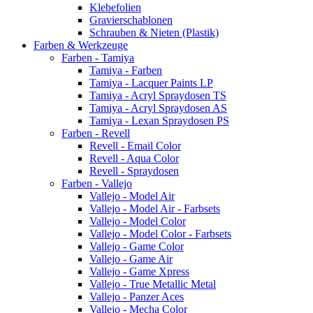
Klebefolien
Gravierschablonen
Schrauben & Nieten (Plastik)
Farben & Werkzeuge
Farben - Tamiya
Tamiya - Farben
Tamiya - Lacquer Paints LP
Tamiya - Acryl Spraydosen TS
Tamiya - Acryl Spraydosen AS
Tamiya - Lexan Spraydosen PS
Farben - Revell
Revell - Email Color
Revell - Aqua Color
Revell - Spraydosen
Farben - Vallejo
Vallejo - Model Air
Vallejo - Model Air - Farbsets
Vallejo - Model Color
Vallejo - Model Color - Farbsets
Vallejo - Game Color
Vallejo - Game Air
Vallejo - Game Xpress
Vallejo - True Metallic Metal
Vallejo - Panzer Aces
Vallejo - Mecha Color