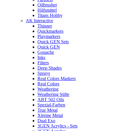
Oilbrusher
Hilfsmittel
Titans Hobby
AK Interactive
Thinner
Quickmarkers
Playmarkers
Quick GEN Sets
Quick GEN
Gouache
Inks
Filters
Deep Shades
Sprays
Real Colors Markers
Real Colors
Weathering
Weathering Stifte
ABT 502 Oils
Spezial-Farben
True Metal
Xtreme Metal
Dual Exo
3GEN Acrylics - Sets