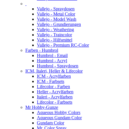
Vallejo - Spraydosen
Vallejo - Metal Color
Vallejo - Model Wash
Vallejo - Grundierungen
Vallejo - Weathering
Vallejo - Traincolor
Vallejo - Hilfsmittel
Vallejo - Premium RC-Color
Farben - Humbrol
Humbrol - Email
Humbrol - Acryl
Humbrol - Spraydosen
ICM, Italeri, Heller & Lifecolor
ICM - Acrylfarben
ICM - Farbsets
Lifecolor - Farben
Heller - Acrylfarben
Italeri - Acrylfarben
Lifecolor - Farbsets
Mr Hobby-Gunze
Aqueous Hobby Colors
Aqueous Gundam Color
Gundam Color
Mr. Color Spray