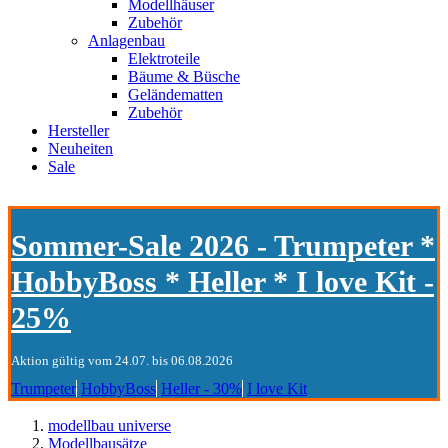
Modellhäuser
Zubehör
Anlagenbau
Elektroteile
Bäume & Büsche
Geländematten
Zubehör
Hersteller
Neuheiten
Sale
Sommer-Sale 2026 - Trumpeter *
HobbyBoss * Heller * I love Kit -
25%
Aktion gültig vom 24.07. bis 06.08.2026
Trumpeter
HobbyBoss
Heller - 30%
I love Kit
modellbau universe
Modellbausätze