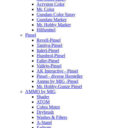
Acrysion Color
Mr. Color
Gundam Color Spray
Gundam Marker
Mr. Hobby Marker
Hilfsmittel
Pinsel
Revell-Pinsel
Tamiya-Pinsel
Italeri-Pinsel
Humbrol-Pinsel
Faller-Pinsel
Vallejo-Pinsel
AK Interactive - Pinsel
Pinsel - diverse Hersteller
Ammo by MIG -Pinsel
Mr. Hobby-Gunze Pinsel
AMMO by MIG
Shader
ATOM
Cobra Motor
Drybrush
Washes & Filters
A-Stand
Farbsets