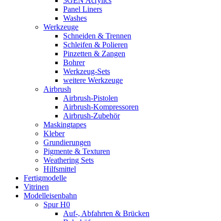
3GEN Acrylics
Panel Liners
Washes
Werkzeuge
Schneiden & Trennen
Schleifen & Polieren
Pinzetten & Zangen
Bohrer
Werkzeug-Sets
weitere Werkzeuge
Airbrush
Airbrush-Pistolen
Airbrush-Kompressoren
Airbrush-Zubehör
Maskingtapes
Kleber
Grundierungen
Pigmente & Texturen
Weathering Sets
Hilfsmittel
Fertigmodelle
Vitrinen
Modelleisenbahn
Spur H0
Auf-, Abfahrten & Brücken