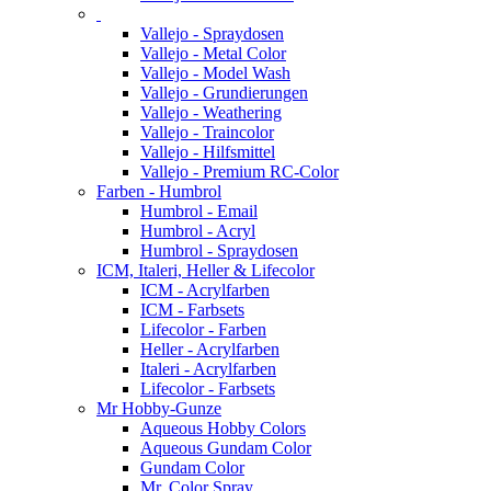
Vallejo - Spraydosen
Vallejo - Metal Color
Vallejo - Model Wash
Vallejo - Grundierungen
Vallejo - Weathering
Vallejo - Traincolor
Vallejo - Hilfsmittel
Vallejo - Premium RC-Color
Farben - Humbrol
Humbrol - Email
Humbrol - Acryl
Humbrol - Spraydosen
ICM, Italeri, Heller & Lifecolor
ICM - Acrylfarben
ICM - Farbsets
Lifecolor - Farben
Heller - Acrylfarben
Italeri - Acrylfarben
Lifecolor - Farbsets
Mr Hobby-Gunze
Aqueous Hobby Colors
Aqueous Gundam Color
Gundam Color
Mr. Color Spray