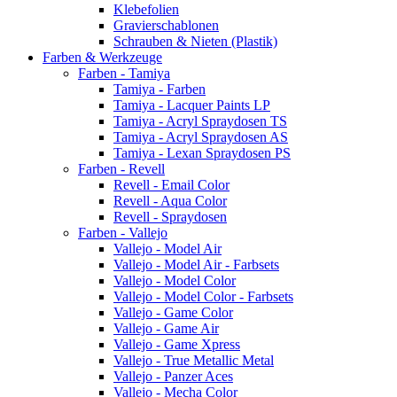
Klebefolien
Gravierschablonen
Schrauben & Nieten (Plastik)
Farben & Werkzeuge
Farben - Tamiya
Tamiya - Farben
Tamiya - Lacquer Paints LP
Tamiya - Acryl Spraydosen TS
Tamiya - Acryl Spraydosen AS
Tamiya - Lexan Spraydosen PS
Farben - Revell
Revell - Email Color
Revell - Aqua Color
Revell - Spraydosen
Farben - Vallejo
Vallejo - Model Air
Vallejo - Model Air - Farbsets
Vallejo - Model Color
Vallejo - Model Color - Farbsets
Vallejo - Game Color
Vallejo - Game Air
Vallejo - Game Xpress
Vallejo - True Metallic Metal
Vallejo - Panzer Aces
Vallejo - Mecha Color