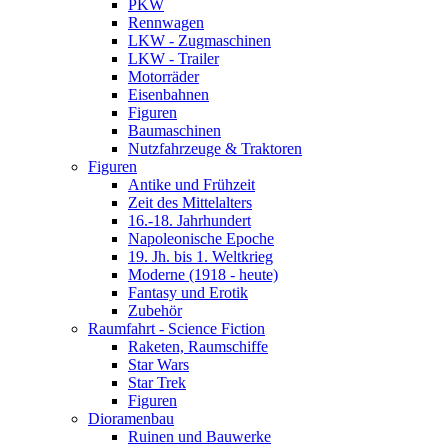
PKW
Rennwagen
LKW - Zugmaschinen
LKW - Trailer
Motorräder
Eisenbahnen
Figuren
Baumaschinen
Nutzfahrzeuge & Traktoren
Figuren
Antike und Frühzeit
Zeit des Mittelalters
16.-18. Jahrhundert
Napoleonische Epoche
19. Jh. bis 1. Weltkrieg
Moderne (1918 - heute)
Fantasy und Erotik
Zubehör
Raumfahrt - Science Fiction
Raketen, Raumschiffe
Star Wars
Star Trek
Figuren
Dioramenbau
Ruinen und Bauwerke