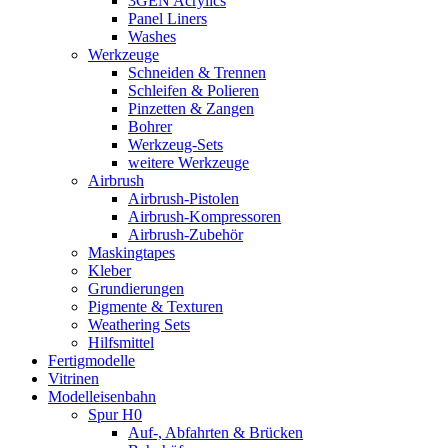
3GEN Acrylics
Panel Liners
Washes
Werkzeuge
Schneiden & Trennen
Schleifen & Polieren
Pinzetten & Zangen
Bohrer
Werkzeug-Sets
weitere Werkzeuge
Airbrush
Airbrush-Pistolen
Airbrush-Kompressoren
Airbrush-Zubehör
Maskingtapes
Kleber
Grundierungen
Pigmente & Texturen
Weathering Sets
Hilfsmittel
Fertigmodelle
Vitrinen
Modelleisenbahn
Spur H0
Auf-, Abfahrten & Brücken