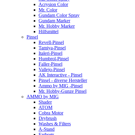
Acrysion Color
Mr. Color
Gundam Color Spray
Gundam Marker
Mr. Hobby Marker
Hilfsmittel
Pinsel
Revell-Pinsel
Tamiya-Pinsel
Italeri-Pinsel
Humbrol-Pinsel
Faller-Pinsel
Vallejo-Pinsel
AK Interactive - Pinsel
Pinsel - diverse Hersteller
Ammo by MIG -Pinsel
Mr. Hobby-Gunze Pinsel
AMMO by MIG
Shader
ATOM
Cobra Motor
Drybrush
Washes & Filters
A-Stand
Farbsets