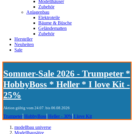
Modellhäuser
Zubehör
Anlagenbau
Elektroteile
Bäume & Büsche
Geländematten
Zubehör
Hersteller
Neuheiten
Sale
Sommer-Sale 2026 - Trumpeter *
HobbyBoss * Heller * I love Kit -
25%
Aktion gültig vom 24.07. bis 06.08.2026
Trumpeter
HobbyBoss
Heller - 30%
I love Kit
modellbau universe
Modellbausätze