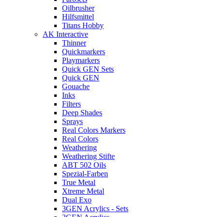
Oilbrusher
Hilfsmittel
Titans Hobby
AK Interactive
Thinner
Quickmarkers
Playmarkers
Quick GEN Sets
Quick GEN
Gouache
Inks
Filters
Deep Shades
Sprays
Real Colors Markers
Real Colors
Weathering
Weathering Stifte
ABT 502 Oils
Spezial-Farben
True Metal
Xtreme Metal
Dual Exo
3GEN Acrylics - Sets