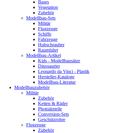
Bases
Vegetation
Zubehör
Modellbau-Sets
Militär
Flugzeuge
Schiffe
Fahrzeuge
Hubschrauber
Raumfahrt
Modellbau-Artikel
Kids - Modellbausätze
Dinosaurier
Leonardo da Vinci - Plastik
Hersteller-Kataloge
Modellbau-Literatur
Modellbauzubehör
Militär
Zubehör
Ketten & Räder
Photoätzteile
Conversion-Sets
Geschützrohre
Flugzeuge
Zubehör