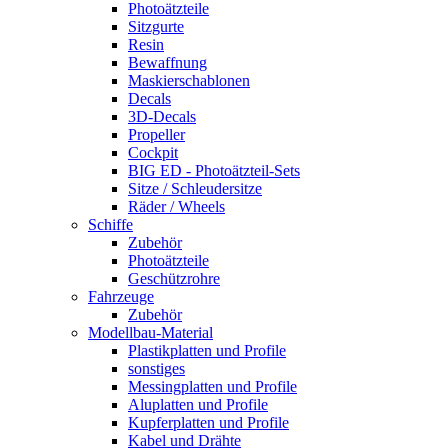
Photoätzteile
Sitzgurte
Resin
Bewaffnung
Maskierschablonen
Decals
3D-Decals
Propeller
Cockpit
BIG ED - Photoätzteil-Sets
Sitze / Schleudersitze
Räder / Wheels
Schiffe
Zubehör
Photoätzteile
Geschützrohre
Fahrzeuge
Zubehör
Modellbau-Material
Plastikplatten und Profile
sonstiges
Messingplatten und Profile
Aluplatten und Profile
Kupferplatten und Profile
Kabel und Drähte