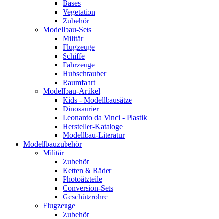
Bases
Vegetation
Zubehör
Modellbau-Sets
Militär
Flugzeuge
Schiffe
Fahrzeuge
Hubschrauber
Raumfahrt
Modellbau-Artikel
Kids - Modellbausätze
Dinosaurier
Leonardo da Vinci - Plastik
Hersteller-Kataloge
Modellbau-Literatur
Modellbauzubehör
Militär
Zubehör
Ketten & Räder
Photoätzteile
Conversion-Sets
Geschützrohre
Flugzeuge
Zubehör