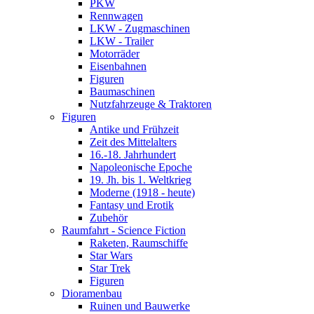
PKW
Rennwagen
LKW - Zugmaschinen
LKW - Trailer
Motorräder
Eisenbahnen
Figuren
Baumaschinen
Nutzfahrzeuge & Traktoren
Figuren
Antike und Frühzeit
Zeit des Mittelalters
16.-18. Jahrhundert
Napoleonische Epoche
19. Jh. bis 1. Weltkrieg
Moderne (1918 - heute)
Fantasy und Erotik
Zubehör
Raumfahrt - Science Fiction
Raketen, Raumschiffe
Star Wars
Star Trek
Figuren
Dioramenbau
Ruinen und Bauwerke