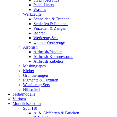
3GEN Acrylics
Panel Liners
Washes
Werkzeuge
Schneiden & Trennen
Schleifen & Polieren
Pinzetten & Zangen
Bohrer
Werkzeug-Sets
weitere Werkzeuge
Airbrush
Airbrush-Pistolen
Airbrush-Kompressoren
Airbrush-Zubehör
Maskingtapes
Kleber
Grundierungen
Pigmente & Texturen
Weathering Sets
Hilfsmittel
Fertigmodelle
Vitrinen
Modelleisenbahn
Spur H0
Auf-, Abfahrten & Brücken