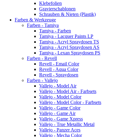
Klebefolien
Gravierschablonen
Schrauben & Nieten (Plastik)
Farben & Werkzeuge
Farben - Tamiya
Tamiya - Farben
Tamiya - Lacquer Paints LP
Tamiya - Acryl Spraydosen TS
Tamiya - Acryl Spraydosen AS
Tamiya - Lexan Spraydosen PS
Farben - Revell
Revell - Email Color
Revell - Aqua Color
Revell - Spraydosen
Farben - Vallejo
Vallejo - Model Air
Vallejo - Model Air - Farbsets
Vallejo - Model Color
Vallejo - Model Color - Farbsets
Vallejo - Game Color
Vallejo - Game Air
Vallejo - Game Xpress
Vallejo - True Metallic Metal
Vallejo - Panzer Aces
Vallejo - Mecha Color