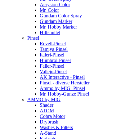
Acrysion Color
Mr. Color
Gundam Color Spray
Gundam Marker
Mr. Hobby Marker
Hilfsmittel
Pinsel
Revell-Pinsel
Tamiya-Pinsel
Italeri-Pinsel
Humbrol-Pinsel
Faller-Pinsel
Vallejo-Pinsel
AK Interactive - Pinsel
Pinsel - diverse Hersteller
Ammo by MIG -Pinsel
Mr. Hobby-Gunze Pinsel
AMMO by MIG
Shader
ATOM
Cobra Motor
Drybrush
Washes & Filters
A-Stand
Farbsets