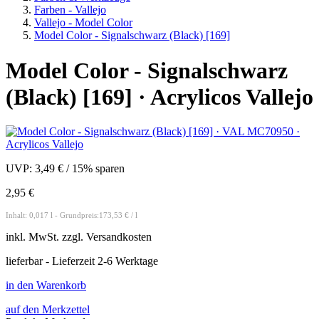
Farben - Vallejo
Vallejo - Model Color
Model Color - Signalschwarz (Black) [169]
Model Color - Signalschwarz
(Black) [169] · Acrylicos Vallejo
UVP:
3,49 €
/
15% sparen
2,95 €
Inhalt: 0,017 l - Grundpreis:173,53 € / l
inkl.
MwSt. zzgl.
Versandkosten
lieferbar - Lieferzeit 2-6 Werktage
in den Warenkorb
auf den Merkzettel