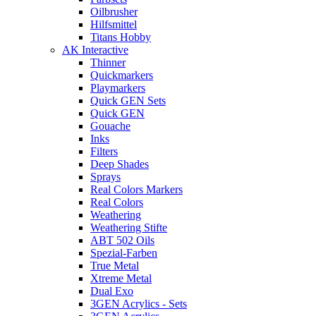
Oilbrusher
Hilfsmittel
Titans Hobby
AK Interactive
Thinner
Quickmarkers
Playmarkers
Quick GEN Sets
Quick GEN
Gouache
Inks
Filters
Deep Shades
Sprays
Real Colors Markers
Real Colors
Weathering
Weathering Stifte
ABT 502 Oils
Spezial-Farben
True Metal
Xtreme Metal
Dual Exo
3GEN Acrylics - Sets