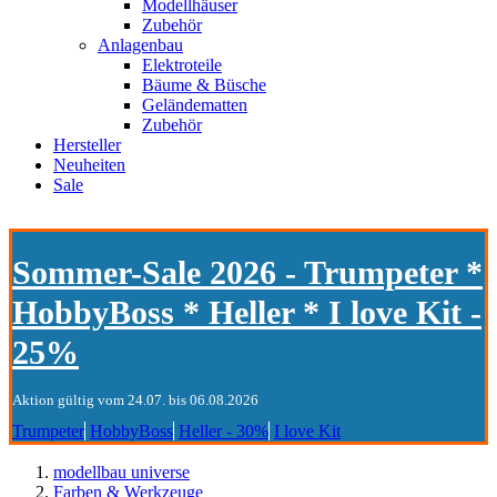
Modellhäuser
Zubehör
Anlagenbau
Elektroteile
Bäume & Büsche
Geländematten
Zubehör
Hersteller
Neuheiten
Sale
Sommer-Sale 2026 - Trumpeter *
HobbyBoss * Heller * I love Kit -
25%
Aktion gültig vom 24.07. bis 06.08.2026
Trumpeter
HobbyBoss
Heller - 30%
I love Kit
modellbau universe
Farben & Werkzeuge