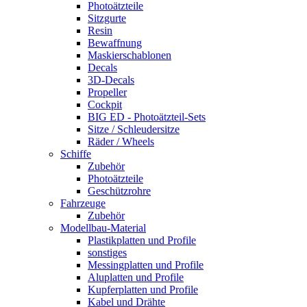
Photoätzteile
Sitzgurte
Resin
Bewaffnung
Maskierschablonen
Decals
3D-Decals
Propeller
Cockpit
BIG ED - Photoätzteil-Sets
Sitze / Schleudersitze
Räder / Wheels
Schiffe
Zubehör
Photoätzteile
Geschützrohre
Fahrzeuge
Zubehör
Modellbau-Material
Plastikplatten und Profile
sonstiges
Messingplatten und Profile
Aluplatten und Profile
Kupferplatten und Profile
Kabel und Drähte