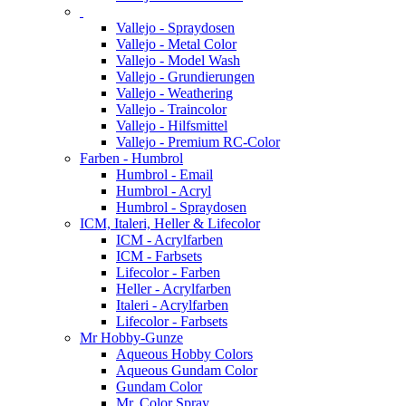
Vallejo - Spraydosen
Vallejo - Metal Color
Vallejo - Model Wash
Vallejo - Grundierungen
Vallejo - Weathering
Vallejo - Traincolor
Vallejo - Hilfsmittel
Vallejo - Premium RC-Color
Farben - Humbrol
Humbrol - Email
Humbrol - Acryl
Humbrol - Spraydosen
ICM, Italeri, Heller & Lifecolor
ICM - Acrylfarben
ICM - Farbsets
Lifecolor - Farben
Heller - Acrylfarben
Italeri - Acrylfarben
Lifecolor - Farbsets
Mr Hobby-Gunze
Aqueous Hobby Colors
Aqueous Gundam Color
Gundam Color
Mr. Color Spray