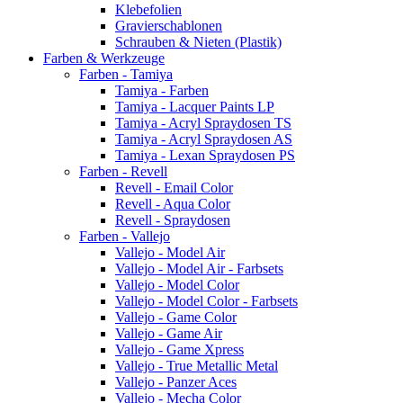
Klebefolien
Gravierschablonen
Schrauben & Nieten (Plastik)
Farben & Werkzeuge
Farben - Tamiya
Tamiya - Farben
Tamiya - Lacquer Paints LP
Tamiya - Acryl Spraydosen TS
Tamiya - Acryl Spraydosen AS
Tamiya - Lexan Spraydosen PS
Farben - Revell
Revell - Email Color
Revell - Aqua Color
Revell - Spraydosen
Farben - Vallejo
Vallejo - Model Air
Vallejo - Model Air - Farbsets
Vallejo - Model Color
Vallejo - Model Color - Farbsets
Vallejo - Game Color
Vallejo - Game Air
Vallejo - Game Xpress
Vallejo - True Metallic Metal
Vallejo - Panzer Aces
Vallejo - Mecha Color