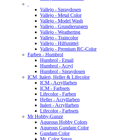
Vallejo - Spraydosen
Vallejo - Metal Color
Vallejo - Model Wash
Vallejo - Grundierungen
Vallejo - Weathering
Vallejo - Traincolor
Vallejo - Hilfsmittel
Vallejo - Premium RC-Color
Farben - Humbrol
Humbrol - Email
Humbrol - Acryl
Humbrol - Spraydosen
ICM, Italeri, Heller & Lifecolor
ICM - Acrylfarben
ICM - Farbsets
Lifecolor - Farben
Heller - Acrylfarben
Italeri - Acrylfarben
Lifecolor - Farbsets
Mr Hobby-Gunze
Aqueous Hobby Colors
Aqueous Gundam Color
Gundam Color
Mr. Color Spray