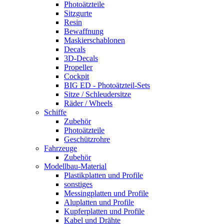
Photoätzteile
Sitzgurte
Resin
Bewaffnung
Maskierschablonen
Decals
3D-Decals
Propeller
Cockpit
BIG ED - Photoätzteil-Sets
Sitze / Schleudersitze
Räder / Wheels
Schiffe
Zubehör
Photoätzteile
Geschützrohre
Fahrzeuge
Zubehör
Modellbau-Material
Plastikplatten und Profile
sonstiges
Messingplatten und Profile
Aluplatten und Profile
Kupferplatten und Profile
Kabel und Drähte