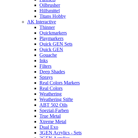
Oilbrusher
Hilfsmittel
Titans Hobby
AK Interactive
Thinner
Quickmarkers
Playmarkers
Quick GEN Sets
Quick GEN
Gouache
Inks
Filters
Deep Shades
Sprays
Real Colors Markers
Real Colors
Weathering
Weathering Stifte
ABT 502 Oils
Spezial-Farben
True Metal
Xtreme Metal
Dual Exo
3GEN Acrylics - Sets