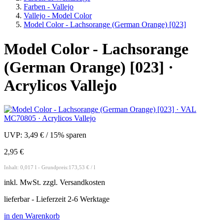
Farben - Vallejo
Vallejo - Model Color
Model Color - Lachsorange (German Orange) [023]
Model Color - Lachsorange
(German Orange) [023] ·
Acrylicos Vallejo
UVP:
3,49 €
/
15% sparen
2,95 €
Inhalt: 0,017 l - Grundpreis:173,53 € / l
inkl.
MwSt. zzgl.
Versandkosten
lieferbar - Lieferzeit 2-6 Werktage
in den Warenkorb