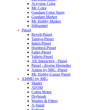
Acrysion Color
Mr. Color
Gundam Color Spray
Gundam Marker
Mr. Hobby Marker
Hilfsmittel
Pinsel
Revell-Pinsel
Tamiya-Pinsel
Italeri-Pinsel
Humbrol-Pinsel
Faller-Pinsel
Vallejo-Pinsel
AK Interactive - Pinsel
Pinsel - diverse Hersteller
Ammo by MIG -Pinsel
Mr. Hobby-Gunze Pinsel
AMMO by MIG
Shader
ATOM
Cobra Motor
Drybrush
Washes & Filters
A-Stand
Farbsets