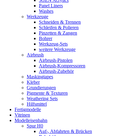
3GEN Acrylics
Panel Liners
Washes
Werkzeuge
Schneiden & Trennen
Schleifen & Polieren
Pinzetten & Zangen
Bohrer
Werkzeug-Sets
weitere Werkzeuge
Airbrush
Airbrush-Pistolen
Airbrush-Kompressoren
Airbrush-Zubehör
Maskingtapes
Kleber
Grundierungen
Pigmente & Texturen
Weathering Sets
Hilfsmittel
Fertigmodelle
Vitrinen
Modelleisenbahn
Spur H0
Auf-, Abfahrten & Brücken