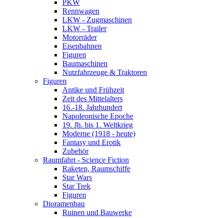
PKW
Rennwagen
LKW - Zugmaschinen
LKW - Trailer
Motorräder
Eisenbahnen
Figuren
Baumaschinen
Nutzfahrzeuge & Traktoren
Figuren
Antike und Frühzeit
Zeit des Mittelalters
16.-18. Jahrhundert
Napoleonische Epoche
19. Jh. bis 1. Weltkrieg
Moderne (1918 - heute)
Fantasy und Erotik
Zubehör
Raumfahrt - Science Fiction
Raketen, Raumschiffe
Star Wars
Star Trek
Figuren
Dioramenbau
Ruinen und Bauwerke