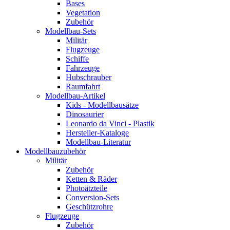
Bases
Vegetation
Zubehör
Modellbau-Sets
Militär
Flugzeuge
Schiffe
Fahrzeuge
Hubschrauber
Raumfahrt
Modellbau-Artikel
Kids - Modellbausätze
Dinosaurier
Leonardo da Vinci - Plastik
Hersteller-Kataloge
Modellbau-Literatur
Modellbauzubehör
Militär
Zubehör
Ketten & Räder
Photoätzteile
Conversion-Sets
Geschützrohre
Flugzeuge
Zubehör