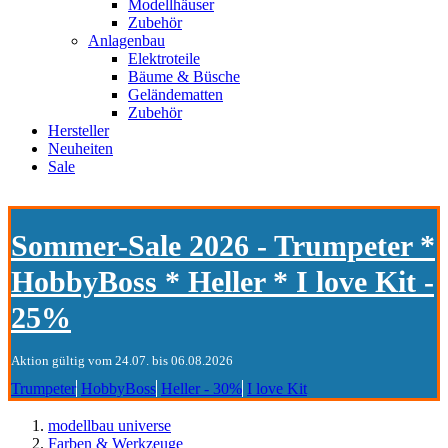
Modellhäuser
Zubehör
Anlagenbau
Elektroteile
Bäume & Büsche
Geländematten
Zubehör
Hersteller
Neuheiten
Sale
Sommer-Sale 2026 - Trumpeter *
HobbyBoss * Heller * I love Kit -
25%
Aktion gültig vom 24.07. bis 06.08.2026
Trumpeter
HobbyBoss
Heller - 30%
I love Kit
modellbau universe
Farben & Werkzeuge