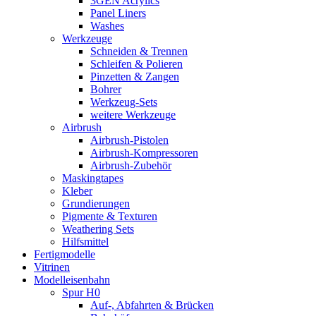
3GEN Acrylics
Panel Liners
Washes
Werkzeuge
Schneiden & Trennen
Schleifen & Polieren
Pinzetten & Zangen
Bohrer
Werkzeug-Sets
weitere Werkzeuge
Airbrush
Airbrush-Pistolen
Airbrush-Kompressoren
Airbrush-Zubehör
Maskingtapes
Kleber
Grundierungen
Pigmente & Texturen
Weathering Sets
Hilfsmittel
Fertigmodelle
Vitrinen
Modelleisenbahn
Spur H0
Auf-, Abfahrten & Brücken