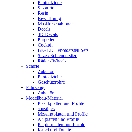
Photoätzteile
Sitzgurte
Resin
Bewaffnung
Maskierschablonen
Decals
3D-Decals
Propeller
Cockpit
BIG ED - Photoätzteil-Sets
Sitze / Schleudersitze
Räder / Wheels
Schiffe
Zubehör
Photoätzteile
Geschützrohre
Fahrzeuge
Zubehör
Modellbau-Material
Plastikplatten und Profile
sonstiges
Messingplatten und Profile
Aluplatten und Profile
Kupferplatten und Profile
Kabel und Drähte