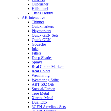
Oilbrusher
Hilfsmittel
Titans Hobby
AK Interactive
Thinner
Quickmarkers
Playmarkers
Quick GEN Sets
Quick GEN
Gouache
Inks
Filters
Deep Shades
Sprays
Real Colors Markers
Real Colors
Weathering
Weathering Stifte
ABT 502 Oils
Spezial-Farben
True Metal
Xtreme Metal
Dual Exo
3GEN Acrylics - Sets