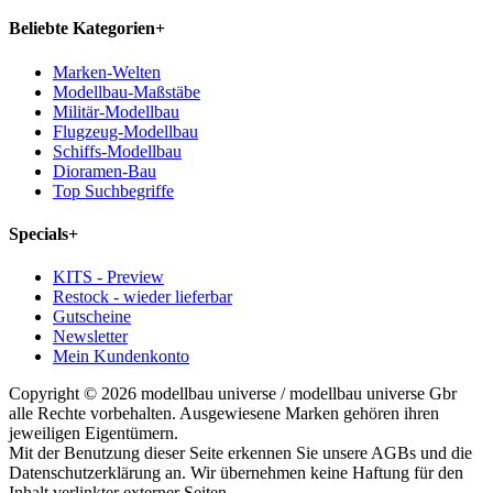
Beliebte Kategorien
+
Marken-Welten
Modellbau-Maßstäbe
Militär-Modellbau
Flugzeug-Modellbau
Schiffs-Modellbau
Dioramen-Bau
Top Suchbegriffe
Specials
+
KITS - Preview
Restock - wieder lieferbar
Gutscheine
Newsletter
Mein Kundenkonto
Copyright © 2026 modellbau universe / modellbau universe Gbr
alle Rechte vorbehalten. Ausgewiesene Marken gehören ihren
jeweiligen Eigentümern.
Mit der Benutzung dieser Seite erkennen Sie unsere AGBs und die
Datenschutzerklärung an. Wir übernehmen keine Haftung für den
Inhalt verlinkter externer Seiten.