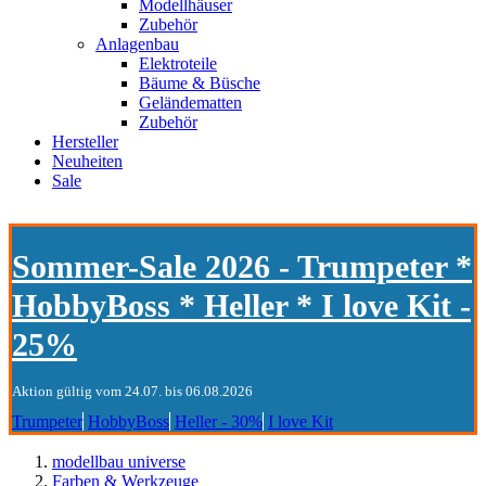
Modellhäuser
Zubehör
Anlagenbau
Elektroteile
Bäume & Büsche
Geländematten
Zubehör
Hersteller
Neuheiten
Sale
Sommer-Sale 2026 - Trumpeter *
HobbyBoss * Heller * I love Kit -
25%
Aktion gültig vom 24.07. bis 06.08.2026
Trumpeter
HobbyBoss
Heller - 30%
I love Kit
modellbau universe
Farben & Werkzeuge