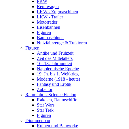
PKW
Rennwagen
LKW - Zugmaschinen
LKW - Trailer
Motorräder
Eisenbahnen
Figuren
Baumaschinen
Nutzfahrzeuge & Traktoren
Figuren
Antike und Frühzeit
Zeit des Mittelalters
16.-18. Jahrhundert
Napoleonische Epoche
19. Jh. bis 1. Weltkrieg
Moderne (1918 - heute)
Fantasy und Erotik
Zubehör
Raumfahrt - Science Fiction
Raketen, Raumschiffe
Star Wars
Star Trek
Figuren
Dioramenbau
Ruinen und Bauwerke