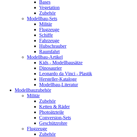
Bases
Vegetation
Zubehör
Modellbau-Sets
Militär
Flugzeuge
Schiffe
Fahrzeuge
Hubschrauber
Raumfahrt
Modellbau-Artikel
Kids - Modellbausätze
Dinosaurier
Leonardo da Vinci - Plastik
Hersteller-Kataloge
Modellbau-Literatur
Modellbauzubehör
Militär
Zubehör
Ketten & Räder
Photoätzteile
Conversion-Sets
Geschützrohre
Flugzeuge
Zubehör