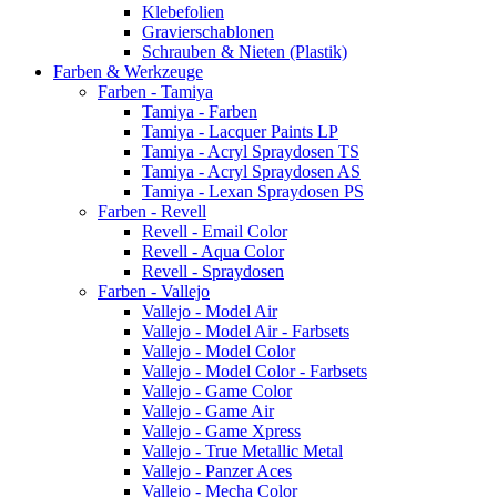
Klebefolien
Gravierschablonen
Schrauben & Nieten (Plastik)
Farben & Werkzeuge
Farben - Tamiya
Tamiya - Farben
Tamiya - Lacquer Paints LP
Tamiya - Acryl Spraydosen TS
Tamiya - Acryl Spraydosen AS
Tamiya - Lexan Spraydosen PS
Farben - Revell
Revell - Email Color
Revell - Aqua Color
Revell - Spraydosen
Farben - Vallejo
Vallejo - Model Air
Vallejo - Model Air - Farbsets
Vallejo - Model Color
Vallejo - Model Color - Farbsets
Vallejo - Game Color
Vallejo - Game Air
Vallejo - Game Xpress
Vallejo - True Metallic Metal
Vallejo - Panzer Aces
Vallejo - Mecha Color