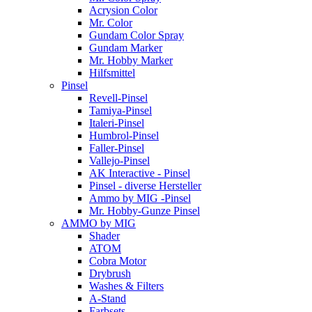
Acrysion Color
Mr. Color
Gundam Color Spray
Gundam Marker
Mr. Hobby Marker
Hilfsmittel
Pinsel
Revell-Pinsel
Tamiya-Pinsel
Italeri-Pinsel
Humbrol-Pinsel
Faller-Pinsel
Vallejo-Pinsel
AK Interactive - Pinsel
Pinsel - diverse Hersteller
Ammo by MIG -Pinsel
Mr. Hobby-Gunze Pinsel
AMMO by MIG
Shader
ATOM
Cobra Motor
Drybrush
Washes & Filters
A-Stand
Farbsets