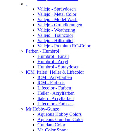
Vallejo - Spraydosen
Vallejo - Metal Color
Vallejo - Model Wash
Vallejo - Grundierungen
Vallejo - Weathering
Vallejo - Traincolor
Vallejo - Hilfsmittel
Vallejo - Premium RC-Color
Farben - Humbrol
Humbrol - Email
Humbrol - Acryl
Humbrol - Spraydosen
ICM, Italeri, Heller & Lifecolor
ICM - Acrylfarben
ICM - Farbsets
Lifecolor - Farben
Heller - Acrylfarben
Italeri - Acrylfarben
Lifecolor - Farbsets
Mr Hobby-Gunze
Aqueous Hobby Colors
Aqueous Gundam Color
Gundam Color
Mr. Color Spray