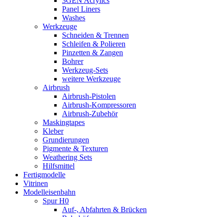
3GEN Acrylics
Panel Liners
Washes
Werkzeuge
Schneiden & Trennen
Schleifen & Polieren
Pinzetten & Zangen
Bohrer
Werkzeug-Sets
weitere Werkzeuge
Airbrush
Airbrush-Pistolen
Airbrush-Kompressoren
Airbrush-Zubehör
Maskingtapes
Kleber
Grundierungen
Pigmente & Texturen
Weathering Sets
Hilfsmittel
Fertigmodelle
Vitrinen
Modelleisenbahn
Spur H0
Auf-, Abfahrten & Brücken