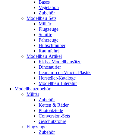
Bases
Vegetation
Zubehör
Modellbau-Sets
Militär
Flugzeuge
Schiffe
Fahrzeuge
Hubschrauber
Raumfahrt
Modellbau-Artikel
Kids - Modellbausätze
Dinosaurier
Leonardo da Vinci - Plastik
Hersteller-Kataloge
Modellbau-Literatur
Modellbauzubehör
Militär
Zubehör
Ketten & Räder
Photoätzteile
Conversion-Sets
Geschützrohre
Flugzeuge
Zubehör