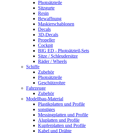
Photoätzteile
Sitzgurte
Resin
Bewaffnung
Maskierschablonen
Decals
3D-Decals
Propeller
Cockpit
BIG ED - Photoätzteil-Sets
Sitze / Schleudersitze
Räder / Wheels
Schiffe
Zubehör
Photoätzteile
Geschützrohre
Fahrzeuge
Zubehör
Modellbau-Material
Plastikplatten und Profile
sonstiges
Messingplatten und Profile
Aluplatten und Profile
Kupferplatten und Profile
Kabel und Drähte