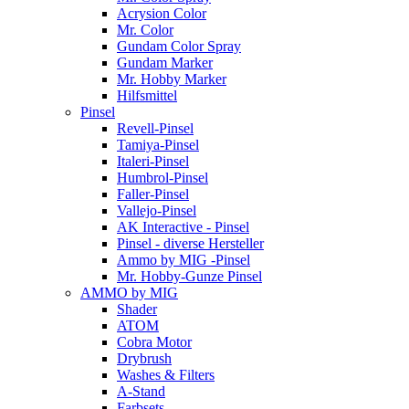
Acrysion Color
Mr. Color
Gundam Color Spray
Gundam Marker
Mr. Hobby Marker
Hilfsmittel
Pinsel
Revell-Pinsel
Tamiya-Pinsel
Italeri-Pinsel
Humbrol-Pinsel
Faller-Pinsel
Vallejo-Pinsel
AK Interactive - Pinsel
Pinsel - diverse Hersteller
Ammo by MIG -Pinsel
Mr. Hobby-Gunze Pinsel
AMMO by MIG
Shader
ATOM
Cobra Motor
Drybrush
Washes & Filters
A-Stand
Farbsets