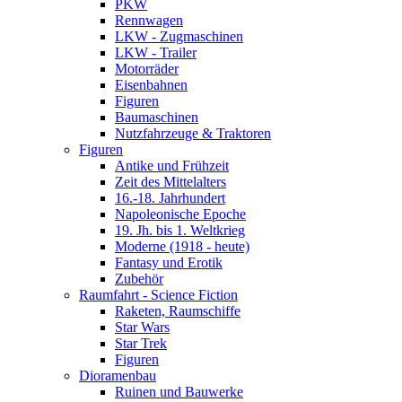
PKW
Rennwagen
LKW - Zugmaschinen
LKW - Trailer
Motorräder
Eisenbahnen
Figuren
Baumaschinen
Nutzfahrzeuge & Traktoren
Figuren
Antike und Frühzeit
Zeit des Mittelalters
16.-18. Jahrhundert
Napoleonische Epoche
19. Jh. bis 1. Weltkrieg
Moderne (1918 - heute)
Fantasy und Erotik
Zubehör
Raumfahrt - Science Fiction
Raketen, Raumschiffe
Star Wars
Star Trek
Figuren
Dioramenbau
Ruinen und Bauwerke