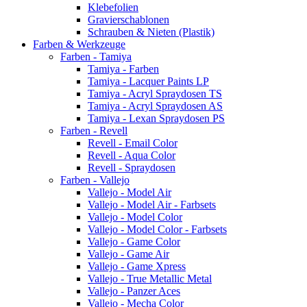
Klebefolien
Gravierschablonen
Schrauben & Nieten (Plastik)
Farben & Werkzeuge
Farben - Tamiya
Tamiya - Farben
Tamiya - Lacquer Paints LP
Tamiya - Acryl Spraydosen TS
Tamiya - Acryl Spraydosen AS
Tamiya - Lexan Spraydosen PS
Farben - Revell
Revell - Email Color
Revell - Aqua Color
Revell - Spraydosen
Farben - Vallejo
Vallejo - Model Air
Vallejo - Model Air - Farbsets
Vallejo - Model Color
Vallejo - Model Color - Farbsets
Vallejo - Game Color
Vallejo - Game Air
Vallejo - Game Xpress
Vallejo - True Metallic Metal
Vallejo - Panzer Aces
Vallejo - Mecha Color