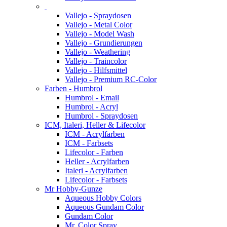
Vallejo - Spraydosen
Vallejo - Metal Color
Vallejo - Model Wash
Vallejo - Grundierungen
Vallejo - Weathering
Vallejo - Traincolor
Vallejo - Hilfsmittel
Vallejo - Premium RC-Color
Farben - Humbrol
Humbrol - Email
Humbrol - Acryl
Humbrol - Spraydosen
ICM, Italeri, Heller & Lifecolor
ICM - Acrylfarben
ICM - Farbsets
Lifecolor - Farben
Heller - Acrylfarben
Italeri - Acrylfarben
Lifecolor - Farbsets
Mr Hobby-Gunze
Aqueous Hobby Colors
Aqueous Gundam Color
Gundam Color
Mr. Color Spray