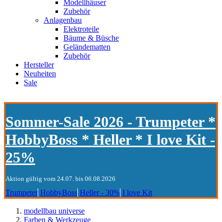
Modellhäuser
Zubehör
Anlagenbau
Elektroteile
Bäume & Büsche
Geländematten
Zubehör
Hersteller
Neuheiten
Sale
Sommer-Sale 2026 - Trumpeter *
HobbyBoss * Heller * I love Kit -
25%
Aktion gültig vom 24.07. bis 06.08.2026
Trumpeter
HobbyBoss
Heller - 30%
I love Kit
modellbau universe
Farben & Werkzeuge