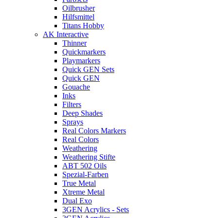
Oilbrusher
Hilfsmittel
Titans Hobby
AK Interactive
Thinner
Quickmarkers
Playmarkers
Quick GEN Sets
Quick GEN
Gouache
Inks
Filters
Deep Shades
Sprays
Real Colors Markers
Real Colors
Weathering
Weathering Stifte
ABT 502 Oils
Spezial-Farben
True Metal
Xtreme Metal
Dual Exo
3GEN Acrylics - Sets