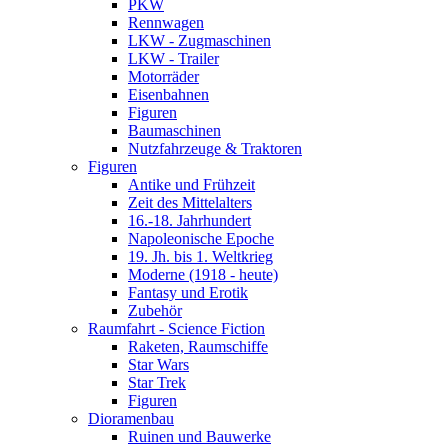
PKW
Rennwagen
LKW - Zugmaschinen
LKW - Trailer
Motorräder
Eisenbahnen
Figuren
Baumaschinen
Nutzfahrzeuge & Traktoren
Figuren
Antike und Frühzeit
Zeit des Mittelalters
16.-18. Jahrhundert
Napoleonische Epoche
19. Jh. bis 1. Weltkrieg
Moderne (1918 - heute)
Fantasy und Erotik
Zubehör
Raumfahrt - Science Fiction
Raketen, Raumschiffe
Star Wars
Star Trek
Figuren
Dioramenbau
Ruinen und Bauwerke