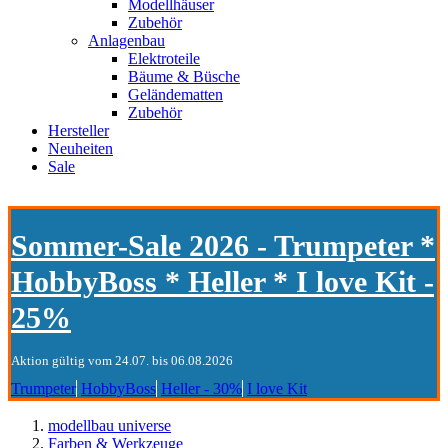
Modellhäuser
Zubehör
Anlagenbau
Elektroteile
Bäume & Büsche
Geländematten
Zubehör
Hersteller
Neuheiten
Sale
Sommer-Sale 2026 - Trumpeter *
HobbyBoss * Heller * I love Kit -
25%
Aktion gültig vom 24.07. bis 06.08.2026
Trumpeter
HobbyBoss
Heller - 30%
I love Kit
modellbau universe
Farben & Werkzeuge