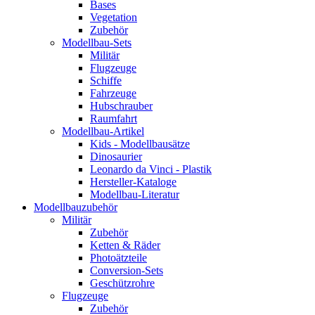
Bases
Vegetation
Zubehör
Modellbau-Sets
Militär
Flugzeuge
Schiffe
Fahrzeuge
Hubschrauber
Raumfahrt
Modellbau-Artikel
Kids - Modellbausätze
Dinosaurier
Leonardo da Vinci - Plastik
Hersteller-Kataloge
Modellbau-Literatur
Modellbauzubehör
Militär
Zubehör
Ketten & Räder
Photoätzteile
Conversion-Sets
Geschützrohre
Flugzeuge
Zubehör