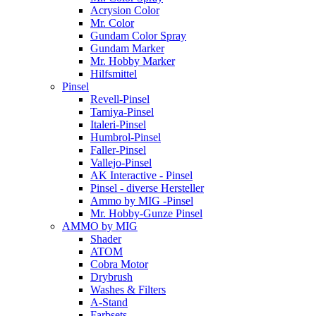
Acrysion Color
Mr. Color
Gundam Color Spray
Gundam Marker
Mr. Hobby Marker
Hilfsmittel
Pinsel
Revell-Pinsel
Tamiya-Pinsel
Italeri-Pinsel
Humbrol-Pinsel
Faller-Pinsel
Vallejo-Pinsel
AK Interactive - Pinsel
Pinsel - diverse Hersteller
Ammo by MIG -Pinsel
Mr. Hobby-Gunze Pinsel
AMMO by MIG
Shader
ATOM
Cobra Motor
Drybrush
Washes & Filters
A-Stand
Farbsets