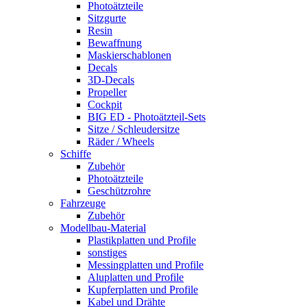
Photoätzteile
Sitzgurte
Resin
Bewaffnung
Maskierschablonen
Decals
3D-Decals
Propeller
Cockpit
BIG ED - Photoätzteil-Sets
Sitze / Schleudersitze
Räder / Wheels
Schiffe
Zubehör
Photoätzteile
Geschützrohre
Fahrzeuge
Zubehör
Modellbau-Material
Plastikplatten und Profile
sonstiges
Messingplatten und Profile
Aluplatten und Profile
Kupferplatten und Profile
Kabel und Drähte