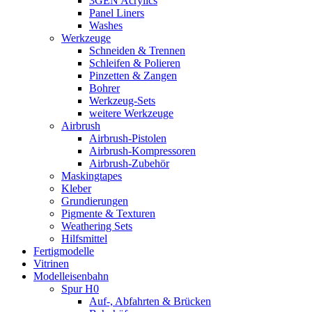
3GEN Acrylics
Panel Liners
Washes
Werkzeuge
Schneiden & Trennen
Schleifen & Polieren
Pinzetten & Zangen
Bohrer
Werkzeug-Sets
weitere Werkzeuge
Airbrush
Airbrush-Pistolen
Airbrush-Kompressoren
Airbrush-Zubehör
Maskingtapes
Kleber
Grundierungen
Pigmente & Texturen
Weathering Sets
Hilfsmittel
Fertigmodelle
Vitrinen
Modelleisenbahn
Spur H0
Auf-, Abfahrten & Brücken