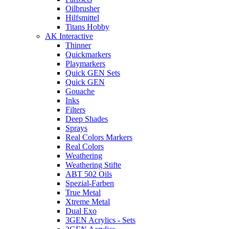
Oilbrusher
Hilfsmittel
Titans Hobby
AK Interactive
Thinner
Quickmarkers
Playmarkers
Quick GEN Sets
Quick GEN
Gouache
Inks
Filters
Deep Shades
Sprays
Real Colors Markers
Real Colors
Weathering
Weathering Stifte
ABT 502 Oils
Spezial-Farben
True Metal
Xtreme Metal
Dual Exo
3GEN Acrylics - Sets