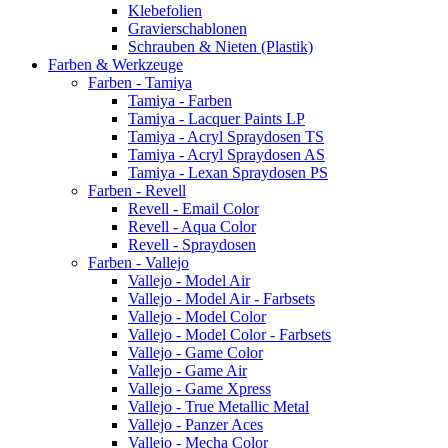
Klebefolien
Gravierschablonen
Schrauben & Nieten (Plastik)
Farben & Werkzeuge
Farben - Tamiya
Tamiya - Farben
Tamiya - Lacquer Paints LP
Tamiya - Acryl Spraydosen TS
Tamiya - Acryl Spraydosen AS
Tamiya - Lexan Spraydosen PS
Farben - Revell
Revell - Email Color
Revell - Aqua Color
Revell - Spraydosen
Farben - Vallejo
Vallejo - Model Air
Vallejo - Model Air - Farbsets
Vallejo - Model Color
Vallejo - Model Color - Farbsets
Vallejo - Game Color
Vallejo - Game Air
Vallejo - Game Xpress
Vallejo - True Metallic Metal
Vallejo - Panzer Aces
Vallejo - Mecha Color