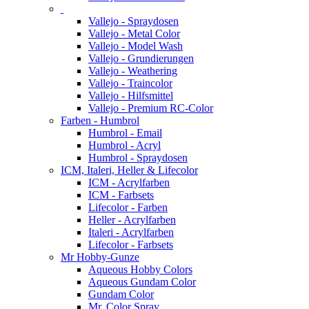
Vallejo - Spraydosen
Vallejo - Metal Color
Vallejo - Model Wash
Vallejo - Grundierungen
Vallejo - Weathering
Vallejo - Traincolor
Vallejo - Hilfsmittel
Vallejo - Premium RC-Color
Farben - Humbrol
Humbrol - Email
Humbrol - Acryl
Humbrol - Spraydosen
ICM, Italeri, Heller & Lifecolor
ICM - Acrylfarben
ICM - Farbsets
Lifecolor - Farben
Heller - Acrylfarben
Italeri - Acrylfarben
Lifecolor - Farbsets
Mr Hobby-Gunze
Aqueous Hobby Colors
Aqueous Gundam Color
Gundam Color
Mr. Color Spray