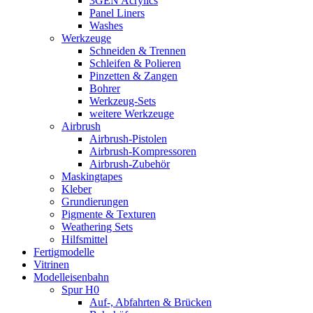
3GEN Acrylics
Panel Liners
Washes
Werkzeuge
Schneiden & Trennen
Schleifen & Polieren
Pinzetten & Zangen
Bohrer
Werkzeug-Sets
weitere Werkzeuge
Airbrush
Airbrush-Pistolen
Airbrush-Kompressoren
Airbrush-Zubehör
Maskingtapes
Kleber
Grundierungen
Pigmente & Texturen
Weathering Sets
Hilfsmittel
Fertigmodelle
Vitrinen
Modelleisenbahn
Spur H0
Auf-, Abfahrten & Brücken