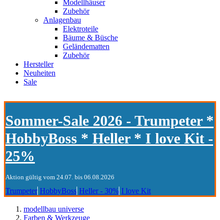
Modellhäuser
Zubehör
Anlagenbau
Elektroteile
Bäume & Büsche
Geländematten
Zubehör
Hersteller
Neuheiten
Sale
Sommer-Sale 2026 - Trumpeter *
HobbyBoss * Heller * I love Kit -
25%
Aktion gültig vom 24.07. bis 06.08.2026
Trumpeter
HobbyBoss
Heller - 30%
I love Kit
modellbau universe
Farben & Werkzeuge