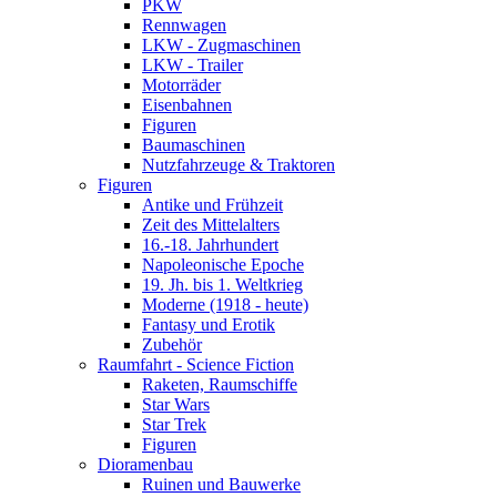
PKW
Rennwagen
LKW - Zugmaschinen
LKW - Trailer
Motorräder
Eisenbahnen
Figuren
Baumaschinen
Nutzfahrzeuge & Traktoren
Figuren
Antike und Frühzeit
Zeit des Mittelalters
16.-18. Jahrhundert
Napoleonische Epoche
19. Jh. bis 1. Weltkrieg
Moderne (1918 - heute)
Fantasy und Erotik
Zubehör
Raumfahrt - Science Fiction
Raketen, Raumschiffe
Star Wars
Star Trek
Figuren
Dioramenbau
Ruinen und Bauwerke