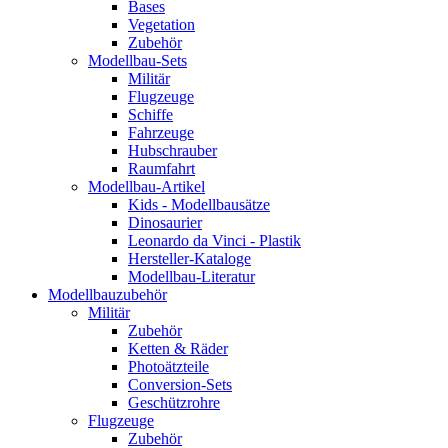
Bases
Vegetation
Zubehör
Modellbau-Sets
Militär
Flugzeuge
Schiffe
Fahrzeuge
Hubschrauber
Raumfahrt
Modellbau-Artikel
Kids - Modellbausätze
Dinosaurier
Leonardo da Vinci - Plastik
Hersteller-Kataloge
Modellbau-Literatur
Modellbauzubehör
Militär
Zubehör
Ketten & Räder
Photoätzteile
Conversion-Sets
Geschützrohre
Flugzeuge
Zubehör