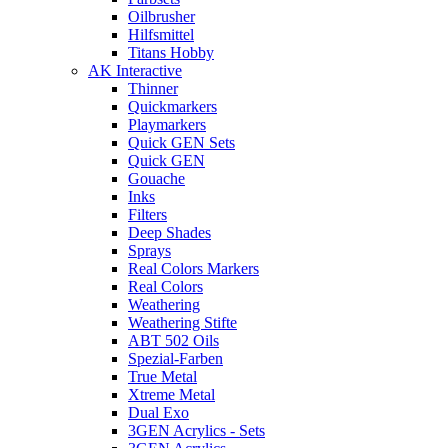
Oilbrusher
Hilfsmittel
Titans Hobby
AK Interactive
Thinner
Quickmarkers
Playmarkers
Quick GEN Sets
Quick GEN
Gouache
Inks
Filters
Deep Shades
Sprays
Real Colors Markers
Real Colors
Weathering
Weathering Stifte
ABT 502 Oils
Spezial-Farben
True Metal
Xtreme Metal
Dual Exo
3GEN Acrylics - Sets