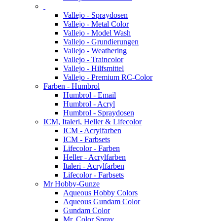
Vallejo - Spraydosen
Vallejo - Metal Color
Vallejo - Model Wash
Vallejo - Grundierungen
Vallejo - Weathering
Vallejo - Traincolor
Vallejo - Hilfsmittel
Vallejo - Premium RC-Color
Farben - Humbrol
Humbrol - Email
Humbrol - Acryl
Humbrol - Spraydosen
ICM, Italeri, Heller & Lifecolor
ICM - Acrylfarben
ICM - Farbsets
Lifecolor - Farben
Heller - Acrylfarben
Italeri - Acrylfarben
Lifecolor - Farbsets
Mr Hobby-Gunze
Aqueous Hobby Colors
Aqueous Gundam Color
Gundam Color
Mr. Color Spray