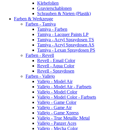
Klebefolien
Gravierschablonen
Schrauben & Nieten (Plastik)
Farben & Werkzeuge
Farben - Tamiya
Tamiya - Farben
Tamiya - Lacquer Paints LP
Tamiya - Acryl Spraydosen TS
Tamiya - Acryl Spraydosen AS
Tamiya - Lexan Spraydosen PS
Farben - Revell
Revell - Email Color
Revell - Aqua Color
Revell - Spraydosen
Farben - Vallejo
Vallejo - Model Air
Vallejo - Model Air - Farbsets
Vallejo - Model Color
Vallejo - Model Color - Farbsets
Vallejo - Game Color
Vallejo - Game Air
Vallejo - Game Xpress
Vallejo - True Metallic Metal
Vallejo - Panzer Aces
Vallejo - Mecha Color