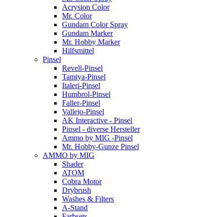
Acrysion Color
Mr. Color
Gundam Color Spray
Gundam Marker
Mr. Hobby Marker
Hilfsmittel
Pinsel
Revell-Pinsel
Tamiya-Pinsel
Italeri-Pinsel
Humbrol-Pinsel
Faller-Pinsel
Vallejo-Pinsel
AK Interactive - Pinsel
Pinsel - diverse Hersteller
Ammo by MIG -Pinsel
Mr. Hobby-Gunze Pinsel
AMMO by MIG
Shader
ATOM
Cobra Motor
Drybrush
Washes & Filters
A-Stand
Farbsets