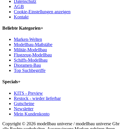
Datenschutz
AGB
Cookie-Einstellungen anzeigen
Kontakt
Beliebte Kategorien
+
Marken-Welten
Modellbau-Maßstäbe
Militär-Modellbau
Flugzeug-Modellbau
Schiffs-Modellbau
Dioramen-Bau
Top Suchbegriffe
Specials
+
KITS - Preview
Restock - wieder lieferbar
Gutscheine
Newsletter
Mein Kundenkonto
Copyright © 2026 modellbau universe / modellbau universe Gbr
alle Rechte vorbehalten. Ausgewiesene Marken gehören ihren