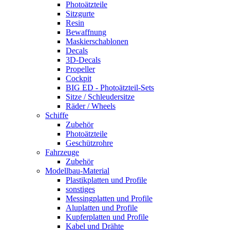
Photoätzteile
Sitzgurte
Resin
Bewaffnung
Maskierschablonen
Decals
3D-Decals
Propeller
Cockpit
BIG ED - Photoätzteil-Sets
Sitze / Schleudersitze
Räder / Wheels
Schiffe
Zubehör
Photoätzteile
Geschützrohre
Fahrzeuge
Zubehör
Modellbau-Material
Plastikplatten und Profile
sonstiges
Messingplatten und Profile
Aluplatten und Profile
Kupferplatten und Profile
Kabel und Drähte