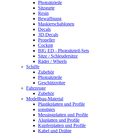
Photoätzteile
Sitzgurte
Resin
Bewaffnung
Maskierschablonen
Decals
3D-Decals
Propeller
Cockpit
BIG ED - Photoätzteil-Sets
Sitze / Schleudersitze
Räder / Wheels
Schiffe
Zubehör
Photoätzteile
Geschützrohre
Fahrzeuge
Zubehör
Modellbau-Material
Plastikplatten und Profile
sonstiges
Messingplatten und Profile
Aluplatten und Profile
Kupferplatten und Profile
Kabel und Drähte