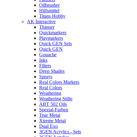
Oilbrusher
Hilfsmittel
Titans Hobby
AK Interactive
Thinner
Quickmarkers
Playmarkers
Quick GEN Sets
Quick GEN
Gouache
Inks
Filters
Deep Shades
Sprays
Real Colors Markers
Real Colors
Weathering
Weathering Stifte
ABT 502 Oils
Spezial-Farben
True Metal
Xtreme Metal
Dual Exo
3GEN Acrylics - Sets