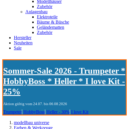
Modellhäuser
Zubehör
Anlagenbau
Elektroteile
Bäume & Büsche
Geländematten
Zubehör
Hersteller
Neuheiten
Sale
Sommer-Sale 2026 - Trumpeter *
HobbyBoss * Heller * I love Kit -
25%
Aktion gültig vom 24.07. bis 06.08.2026
Trumpeter
HobbyBoss
Heller - 30%
I love Kit
modellbau universe
Farben & Werkzeuge