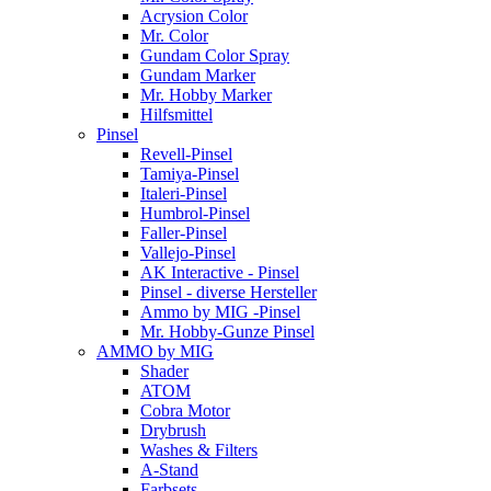
Acrysion Color
Mr. Color
Gundam Color Spray
Gundam Marker
Mr. Hobby Marker
Hilfsmittel
Pinsel
Revell-Pinsel
Tamiya-Pinsel
Italeri-Pinsel
Humbrol-Pinsel
Faller-Pinsel
Vallejo-Pinsel
AK Interactive - Pinsel
Pinsel - diverse Hersteller
Ammo by MIG -Pinsel
Mr. Hobby-Gunze Pinsel
AMMO by MIG
Shader
ATOM
Cobra Motor
Drybrush
Washes & Filters
A-Stand
Farbsets