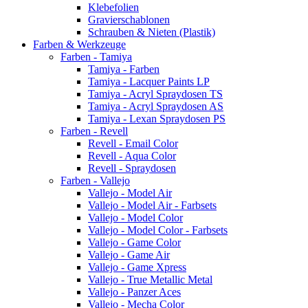
Klebefolien
Gravierschablonen
Schrauben & Nieten (Plastik)
Farben & Werkzeuge
Farben - Tamiya
Tamiya - Farben
Tamiya - Lacquer Paints LP
Tamiya - Acryl Spraydosen TS
Tamiya - Acryl Spraydosen AS
Tamiya - Lexan Spraydosen PS
Farben - Revell
Revell - Email Color
Revell - Aqua Color
Revell - Spraydosen
Farben - Vallejo
Vallejo - Model Air
Vallejo - Model Air - Farbsets
Vallejo - Model Color
Vallejo - Model Color - Farbsets
Vallejo - Game Color
Vallejo - Game Air
Vallejo - Game Xpress
Vallejo - True Metallic Metal
Vallejo - Panzer Aces
Vallejo - Mecha Color