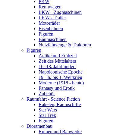
PKW
Rennwagen
LKW - Zugmaschinen
LKW - Trailer
Motorräder
Eisenbahnen
Figuren
Baumaschinen
Nutzfahrzeuge & Traktoren
Figuren
Antike und Frühzeit
Zeit des Mittelalters
16.-18. Jahrhundert
Napoleonische Epoche
19. Jh. bis 1. Weltkrieg
Moderne (1918 - heute)
Fantasy und Erotik
Zubehör
Raumfahrt - Science Fiction
Raketen, Raumschiffe
Star Wars
Star Trek
Figuren
Dioramenbau
Ruinen und Bauwerke