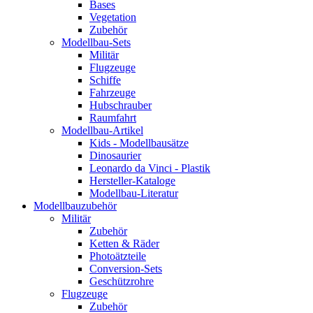
Bases
Vegetation
Zubehör
Modellbau-Sets
Militär
Flugzeuge
Schiffe
Fahrzeuge
Hubschrauber
Raumfahrt
Modellbau-Artikel
Kids - Modellbausätze
Dinosaurier
Leonardo da Vinci - Plastik
Hersteller-Kataloge
Modellbau-Literatur
Modellbauzubehör
Militär
Zubehör
Ketten & Räder
Photoätzteile
Conversion-Sets
Geschützrohre
Flugzeuge
Zubehör