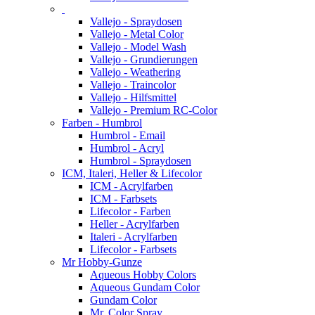
Vallejo - Spraydosen
Vallejo - Metal Color
Vallejo - Model Wash
Vallejo - Grundierungen
Vallejo - Weathering
Vallejo - Traincolor
Vallejo - Hilfsmittel
Vallejo - Premium RC-Color
Farben - Humbrol
Humbrol - Email
Humbrol - Acryl
Humbrol - Spraydosen
ICM, Italeri, Heller & Lifecolor
ICM - Acrylfarben
ICM - Farbsets
Lifecolor - Farben
Heller - Acrylfarben
Italeri - Acrylfarben
Lifecolor - Farbsets
Mr Hobby-Gunze
Aqueous Hobby Colors
Aqueous Gundam Color
Gundam Color
Mr. Color Spray