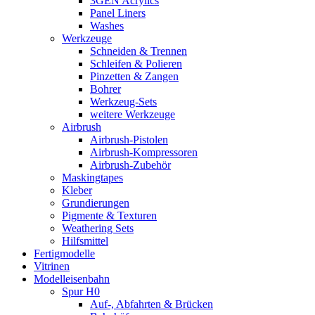
3GEN Acrylics
Panel Liners
Washes
Werkzeuge
Schneiden & Trennen
Schleifen & Polieren
Pinzetten & Zangen
Bohrer
Werkzeug-Sets
weitere Werkzeuge
Airbrush
Airbrush-Pistolen
Airbrush-Kompressoren
Airbrush-Zubehör
Maskingtapes
Kleber
Grundierungen
Pigmente & Texturen
Weathering Sets
Hilfsmittel
Fertigmodelle
Vitrinen
Modelleisenbahn
Spur H0
Auf-, Abfahrten & Brücken