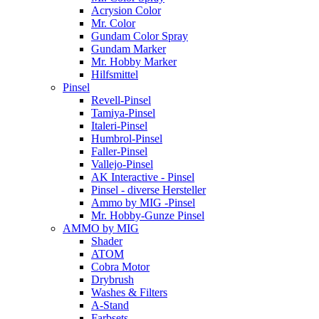
Acrysion Color
Mr. Color
Gundam Color Spray
Gundam Marker
Mr. Hobby Marker
Hilfsmittel
Pinsel
Revell-Pinsel
Tamiya-Pinsel
Italeri-Pinsel
Humbrol-Pinsel
Faller-Pinsel
Vallejo-Pinsel
AK Interactive - Pinsel
Pinsel - diverse Hersteller
Ammo by MIG -Pinsel
Mr. Hobby-Gunze Pinsel
AMMO by MIG
Shader
ATOM
Cobra Motor
Drybrush
Washes & Filters
A-Stand
Farbsets