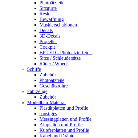
Photoätzteile
Sitzgurte
Resin
Bewaffnung
Maskierschablonen
Decals
3D-Decals
Propeller
Cockpit
BIG ED - Photoätzteil-Sets
Sitze / Schleudersitze
Räder / Wheels
Schiffe
Zubehör
Photoätzteile
Geschützrohre
Fahrzeuge
Zubehör
Modellbau-Material
Plastikplatten und Profile
sonstiges
Messingplatten und Profile
Aluplatten und Profile
Kupferplatten und Profile
Kabel und Drähte