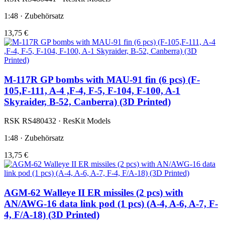
1:48 · Zubehörsatz
13,75 €
M-117R GP bombs with MAU-91 fin (6 pcs) (F-
105,F-111, A-4 ,F-4, F-5, F-104, F-100, A-1
Skyraider, B-52, Canberra) (3D Printed)
RSK RS480432 · ResKit Models
1:48 · Zubehörsatz
13,75 €
AGM-62 Walleye II ER missiles (2 pcs) with
AN/AWG-16 data link pod (1 pcs) (A-4, A-6, A-7, F-
4, F/A-18) (3D Printed)