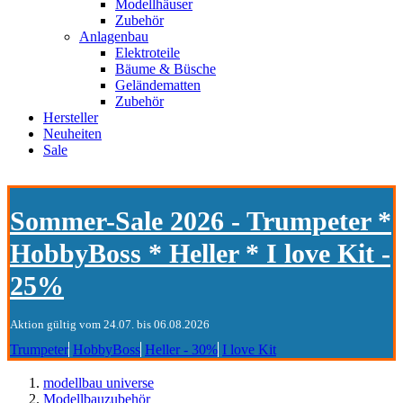
Modellhäuser
Zubehör
Anlagenbau
Elektroteile
Bäume & Büsche
Geländematten
Zubehör
Hersteller
Neuheiten
Sale
Sommer-Sale 2026 - Trumpeter *
HobbyBoss * Heller * I love Kit -
25%
Aktion gültig vom 24.07. bis 06.08.2026
Trumpeter
HobbyBoss
Heller - 30%
I love Kit
modellbau universe
Modellbauzubehör