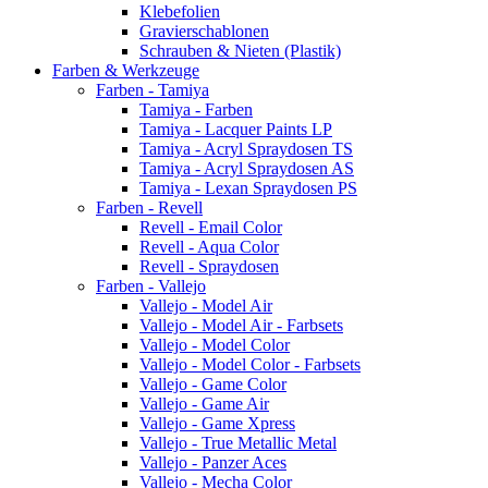
Klebefolien
Gravierschablonen
Schrauben & Nieten (Plastik)
Farben & Werkzeuge
Farben - Tamiya
Tamiya - Farben
Tamiya - Lacquer Paints LP
Tamiya - Acryl Spraydosen TS
Tamiya - Acryl Spraydosen AS
Tamiya - Lexan Spraydosen PS
Farben - Revell
Revell - Email Color
Revell - Aqua Color
Revell - Spraydosen
Farben - Vallejo
Vallejo - Model Air
Vallejo - Model Air - Farbsets
Vallejo - Model Color
Vallejo - Model Color - Farbsets
Vallejo - Game Color
Vallejo - Game Air
Vallejo - Game Xpress
Vallejo - True Metallic Metal
Vallejo - Panzer Aces
Vallejo - Mecha Color