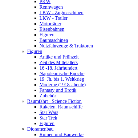
PKW
Rennwagen
LKW - Zugmaschinen
LKW - Trailer
Motorräder
Eisenbahnen
Figuren
Baumaschinen
Nutzfahrzeuge & Traktoren
Figuren
Antike und Frühzeit
Zeit des Mittelalters
16.-18. Jahrhundert
Napoleonische Epoche
19. Jh. bis 1. Weltkrieg
Moderne (1918 - heute)
Fantasy und Erotik
Zubehör
Raumfahrt - Science Fiction
Raketen, Raumschiffe
Star Wars
Star Trek
Figuren
Dioramenbau
Ruinen und Bauwerke