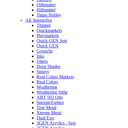
Oilbrusher
Hilfsmittel
Titans Hobby
AK Interactive
Thinner
Quickmarkers
Playmarkers
Quick GEN Sets
Quick GEN
Gouache
Inks
Filters
Deep Shades
Sprays
Real Colors Markers
Real Colors
Weathering
Weathering Stifte
ABT 502 Oils
Spezial-Farben
True Metal
Xtreme Metal
Dual Exo
3GEN Acrylics - Sets