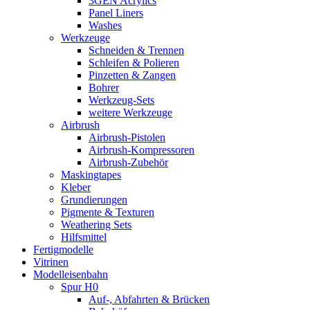
3GEN Acrylics
Panel Liners
Washes
Werkzeuge
Schneiden & Trennen
Schleifen & Polieren
Pinzetten & Zangen
Bohrer
Werkzeug-Sets
weitere Werkzeuge
Airbrush
Airbrush-Pistolen
Airbrush-Kompressoren
Airbrush-Zubehör
Maskingtapes
Kleber
Grundierungen
Pigmente & Texturen
Weathering Sets
Hilfsmittel
Fertigmodelle
Vitrinen
Modelleisenbahn
Spur H0
Auf-, Abfahrten & Brücken