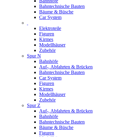
Bahnhöfe
Bahntechnische Bauten
Bäume & Büsche
Car System
Elektroteile
Figuren
Kirmes
Modellhäuser
Zubehör
Spur N
Bahnhöfe
Auf-, Abfahrten & Brücken
Bahntechnische Bauten
Car System
Figuren
Kirmes
Modellhäuser
Zubehör
Spur Z
Auf-, Abfahrten & Brücken
Bahnhöfe
Bahntechnische Bauten
Bäume & Büsche
Figuren