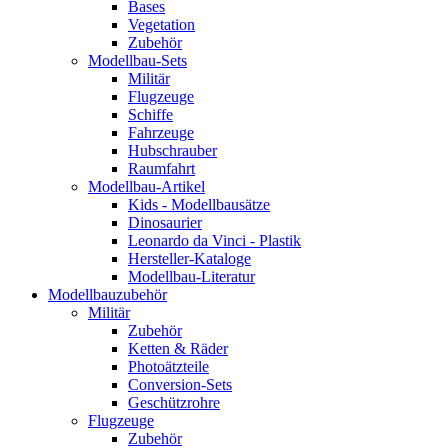
Bases
Vegetation
Zubehör
Modellbau-Sets
Militär
Flugzeuge
Schiffe
Fahrzeuge
Hubschrauber
Raumfahrt
Modellbau-Artikel
Kids - Modellbausätze
Dinosaurier
Leonardo da Vinci - Plastik
Hersteller-Kataloge
Modellbau-Literatur
Modellbauzubehör
Militär
Zubehör
Ketten & Räder
Photoätzteile
Conversion-Sets
Geschützrohre
Flugzeuge
Zubehör