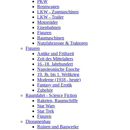
PKW
Rennwagen
LKW - Zugmaschinen
LKW - Trailer
Motorräder
Eisenbahnen
Figuren
Baumaschinen
Nutzfahrzeuge & Traktoren
Figuren
Antike und Frühzeit
Zeit des Mittelalters
16.-18. Jahrhundert
Napoleonische Epoche
19. Jh. bis 1. Weltkrieg
Moderne (1918 - heute)
Fantasy und Erotik
Zubehör
Raumfahrt - Science Fiction
Raketen, Raumschiffe
Star Wars
Star Trek
Figuren
Dioramenbau
Ruinen und Bauwerke