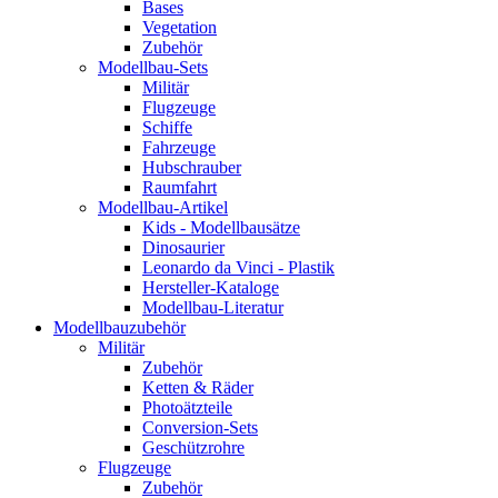
Bases
Vegetation
Zubehör
Modellbau-Sets
Militär
Flugzeuge
Schiffe
Fahrzeuge
Hubschrauber
Raumfahrt
Modellbau-Artikel
Kids - Modellbausätze
Dinosaurier
Leonardo da Vinci - Plastik
Hersteller-Kataloge
Modellbau-Literatur
Modellbauzubehör
Militär
Zubehör
Ketten & Räder
Photoätzteile
Conversion-Sets
Geschützrohre
Flugzeuge
Zubehör