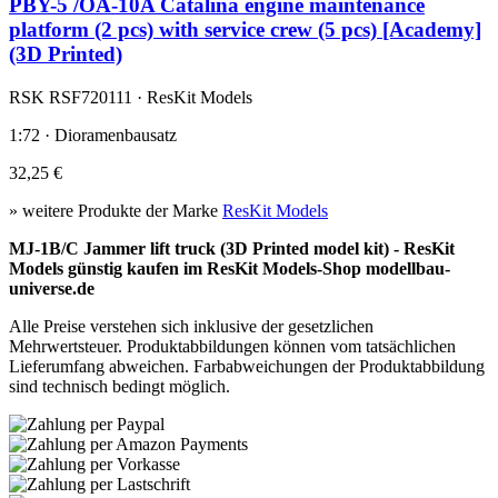
PBY-5 /OA-10A Catalina engine maintenance
platform (2 pcs) with service crew (5 pcs) [Academy]
(3D Printed)
RSK RSF720111 · ResKit Models
1:72 · Dioramenbausatz
32,25 €
» weitere Produkte der Marke
ResKit Models
MJ-1B/C Jammer lift truck (3D Printed model kit) - ResKit
Models günstig kaufen im ResKit Models-Shop modellbau-
universe.de
Alle Preise verstehen sich inklusive der gesetzlichen
Mehrwertsteuer. Produktabbildungen können vom tatsächlichen
Lieferumfang abweichen. Farbabweichungen der Produktabbildung
sind technisch bedingt möglich.