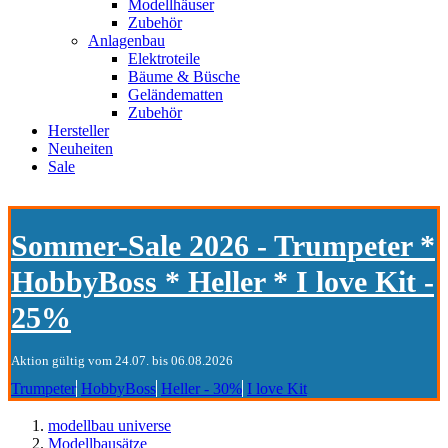
Modellhäuser
Zubehör
Anlagenbau
Elektroteile
Bäume & Büsche
Geländematten
Zubehör
Hersteller
Neuheiten
Sale
Sommer-Sale 2026 - Trumpeter *
HobbyBoss * Heller * I love Kit -
25%
Aktion gültig vom 24.07. bis 06.08.2026
Trumpeter
HobbyBoss
Heller - 30%
I love Kit
modellbau universe
Modellbausätze