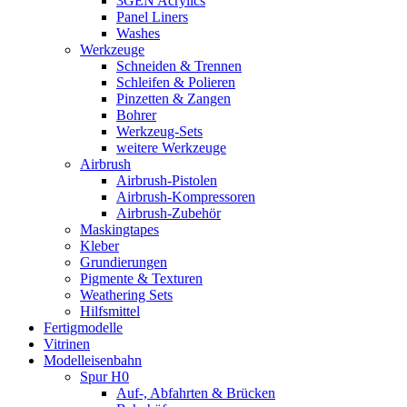
3GEN Acrylics
Panel Liners
Washes
Werkzeuge
Schneiden & Trennen
Schleifen & Polieren
Pinzetten & Zangen
Bohrer
Werkzeug-Sets
weitere Werkzeuge
Airbrush
Airbrush-Pistolen
Airbrush-Kompressoren
Airbrush-Zubehör
Maskingtapes
Kleber
Grundierungen
Pigmente & Texturen
Weathering Sets
Hilfsmittel
Fertigmodelle
Vitrinen
Modelleisenbahn
Spur H0
Auf-, Abfahrten & Brücken