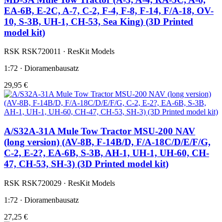
EA-6B, E-2C, A-7, C-2, F-4, F-8, F-14, F/A-18, OV-
10, S-3B, UH-1, CH-53, Sea King) (3D Printed
model kit)
RSK RSK720011 · ResKit Models
1:72 · Dioramenbausatz
29,95 €
A/S32A-31A Mule Tow Tractor MSU-200 NAV
(long version) (AV-8B, F-14B/D, F/A-18C/D/E/F/G,
C-2, E-2?, EA-6B, S-3B, AH-1, UH-1, UH-60, CH-
47, CH-53, SH-3) (3D Printed model kit)
RSK RSK720029 · ResKit Models
1:72 · Dioramenbausatz
27,25 €