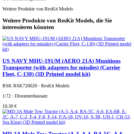
Weitere Produkte von ResKit Models
Weitere Produkte von ResKit Models, die Sie
interessieren könnten
US NAVY MHU-191/M (AERO 21A) Munitions
Transporter (with adapters for missiles) (Carrier
Fleet, C-130) (3D Printed model kit)
RSK RSK720020 · ResKit Models
1:72 · Dioramenbausatz
10,30 €
MD-3A Mule Tow Tractor (A-3, A-4, RA-5C, A-6,