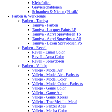
Klebefolien
Gravierschablonen
Schrauben & Nieten (Plastik)
Farben & Werkzeuge
Farben - Tamiya
Tamiya - Farben
Tamiya - Lacquer Paints LP
Tamiya - Acryl Spraydosen TS
Tamiya - Acryl Spraydosen AS
Tamiya - Lexan Spraydosen PS
Farben - Revell
Revell - Email Color
Revell - Aqua Color
Revell - Spraydosen
Farben - Vallejo
Vallejo - Model Air
Vallejo - Model Air - Farbsets
Vallejo - Model Color
Vallejo - Model Color - Farbsets
Vallejo - Game Color
Vallejo - Game Air
Vallejo - Game Xpress
Vallejo - True Metallic Metal
Vallejo - Panzer Aces
Vallejo - Mecha Color