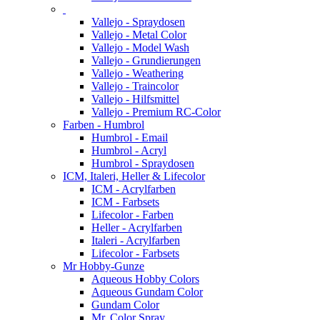
Vallejo - Spraydosen
Vallejo - Metal Color
Vallejo - Model Wash
Vallejo - Grundierungen
Vallejo - Weathering
Vallejo - Traincolor
Vallejo - Hilfsmittel
Vallejo - Premium RC-Color
Farben - Humbrol
Humbrol - Email
Humbrol - Acryl
Humbrol - Spraydosen
ICM, Italeri, Heller & Lifecolor
ICM - Acrylfarben
ICM - Farbsets
Lifecolor - Farben
Heller - Acrylfarben
Italeri - Acrylfarben
Lifecolor - Farbsets
Mr Hobby-Gunze
Aqueous Hobby Colors
Aqueous Gundam Color
Gundam Color
Mr. Color Spray