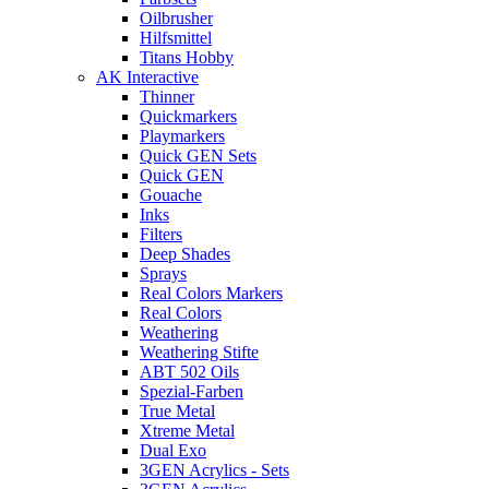
Oilbrusher
Hilfsmittel
Titans Hobby
AK Interactive
Thinner
Quickmarkers
Playmarkers
Quick GEN Sets
Quick GEN
Gouache
Inks
Filters
Deep Shades
Sprays
Real Colors Markers
Real Colors
Weathering
Weathering Stifte
ABT 502 Oils
Spezial-Farben
True Metal
Xtreme Metal
Dual Exo
3GEN Acrylics - Sets