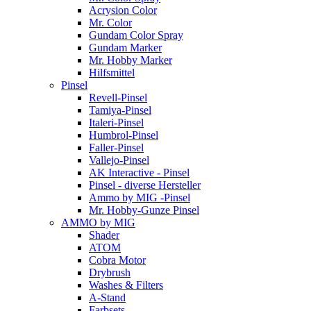
Acrysion Color
Mr. Color
Gundam Color Spray
Gundam Marker
Mr. Hobby Marker
Hilfsmittel
Pinsel
Revell-Pinsel
Tamiya-Pinsel
Italeri-Pinsel
Humbrol-Pinsel
Faller-Pinsel
Vallejo-Pinsel
AK Interactive - Pinsel
Pinsel - diverse Hersteller
Ammo by MIG -Pinsel
Mr. Hobby-Gunze Pinsel
AMMO by MIG
Shader
ATOM
Cobra Motor
Drybrush
Washes & Filters
A-Stand
Farbsets