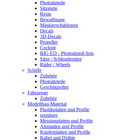
Photoätzteile
Sitzgurte
Resin
Bewaffnung
Maskierschablonen
Decals
3D-Decals
Propeller
Cockpit
BIG ED - Photoätzteil-Sets
Sitze / Schleudersitze
Räder / Wheels
Schiffe
Zubehör
Photoätzteile
Geschützrohre
Fahrzeuge
Zubehör
Modellbau-Material
Plastikplatten und Profile
sonstiges
Messingplatten und Profile
Aluplatten und Profile
Kupferplatten und Profile
Kabel und Drähte