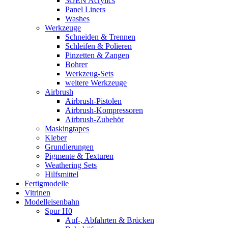
3GEN Acrylics
Panel Liners
Washes
Werkzeuge
Schneiden & Trennen
Schleifen & Polieren
Pinzetten & Zangen
Bohrer
Werkzeug-Sets
weitere Werkzeuge
Airbrush
Airbrush-Pistolen
Airbrush-Kompressoren
Airbrush-Zubehör
Maskingtapes
Kleber
Grundierungen
Pigmente & Texturen
Weathering Sets
Hilfsmittel
Fertigmodelle
Vitrinen
Modelleisenbahn
Spur H0
Auf-, Abfahrten & Brücken