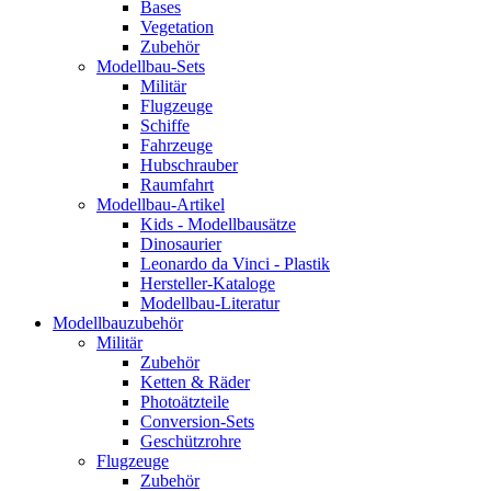
Bases
Vegetation
Zubehör
Modellbau-Sets
Militär
Flugzeuge
Schiffe
Fahrzeuge
Hubschrauber
Raumfahrt
Modellbau-Artikel
Kids - Modellbausätze
Dinosaurier
Leonardo da Vinci - Plastik
Hersteller-Kataloge
Modellbau-Literatur
Modellbauzubehör
Militär
Zubehör
Ketten & Räder
Photoätzteile
Conversion-Sets
Geschützrohre
Flugzeuge
Zubehör