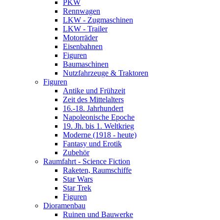
PKW
Rennwagen
LKW - Zugmaschinen
LKW - Trailer
Motorräder
Eisenbahnen
Figuren
Baumaschinen
Nutzfahrzeuge & Traktoren
Figuren
Antike und Frühzeit
Zeit des Mittelalters
16.-18. Jahrhundert
Napoleonische Epoche
19. Jh. bis 1. Weltkrieg
Moderne (1918 - heute)
Fantasy und Erotik
Zubehör
Raumfahrt - Science Fiction
Raketen, Raumschiffe
Star Wars
Star Trek
Figuren
Dioramenbau
Ruinen und Bauwerke