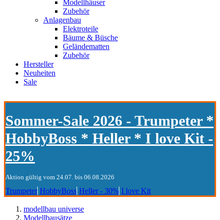
Modellhäuser
Zubehör
Anlagenbau
Elektroteile
Bäume & Büsche
Geländematten
Zubehör
Hersteller
Neuheiten
Sale
Sommer-Sale 2026 - Trumpeter *
HobbyBoss * Heller * I love Kit -
25%
Aktion gültig vom 24.07. bis 06.08.2026
Trumpeter
HobbyBoss
Heller - 30%
I love Kit
modellbau universe
Modellbausätze