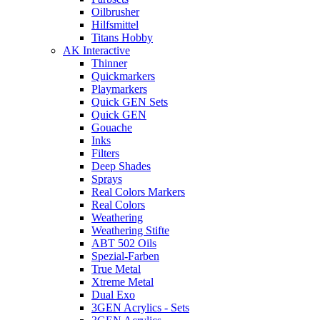
Oilbrusher
Hilfsmittel
Titans Hobby
AK Interactive
Thinner
Quickmarkers
Playmarkers
Quick GEN Sets
Quick GEN
Gouache
Inks
Filters
Deep Shades
Sprays
Real Colors Markers
Real Colors
Weathering
Weathering Stifte
ABT 502 Oils
Spezial-Farben
True Metal
Xtreme Metal
Dual Exo
3GEN Acrylics - Sets