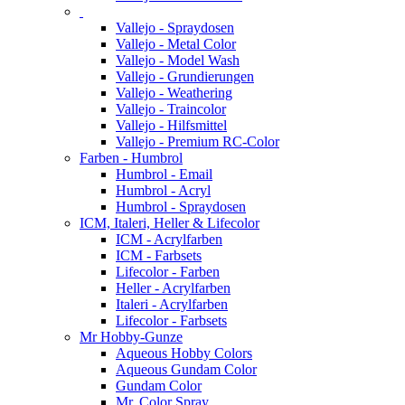
Vallejo - Spraydosen
Vallejo - Metal Color
Vallejo - Model Wash
Vallejo - Grundierungen
Vallejo - Weathering
Vallejo - Traincolor
Vallejo - Hilfsmittel
Vallejo - Premium RC-Color
Farben - Humbrol
Humbrol - Email
Humbrol - Acryl
Humbrol - Spraydosen
ICM, Italeri, Heller & Lifecolor
ICM - Acrylfarben
ICM - Farbsets
Lifecolor - Farben
Heller - Acrylfarben
Italeri - Acrylfarben
Lifecolor - Farbsets
Mr Hobby-Gunze
Aqueous Hobby Colors
Aqueous Gundam Color
Gundam Color
Mr. Color Spray