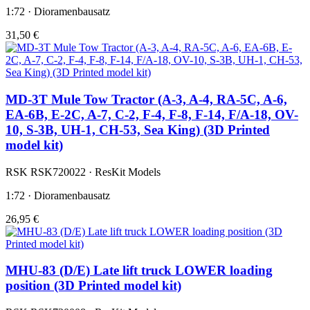
1:72 · Dioramenbausatz
31,50 €
MD-3T Mule Tow Tractor (A-3, A-4, RA-5C, A-6,
EA-6B, E-2C, A-7, C-2, F-4, F-8, F-14, F/A-18, OV-
10, S-3B, UH-1, CH-53, Sea King) (3D Printed
model kit)
RSK RSK720022 · ResKit Models
1:72 · Dioramenbausatz
26,95 €
MHU-83 (D/E) Late lift truck LOWER loading
position (3D Printed model kit)