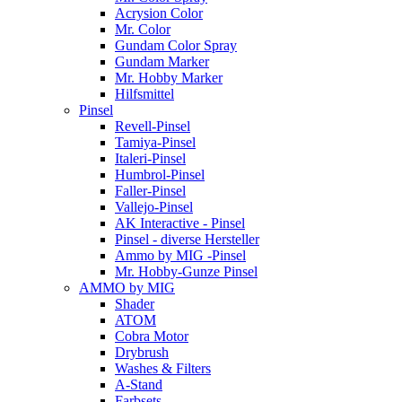
Acrysion Color
Mr. Color
Gundam Color Spray
Gundam Marker
Mr. Hobby Marker
Hilfsmittel
Pinsel
Revell-Pinsel
Tamiya-Pinsel
Italeri-Pinsel
Humbrol-Pinsel
Faller-Pinsel
Vallejo-Pinsel
AK Interactive - Pinsel
Pinsel - diverse Hersteller
Ammo by MIG -Pinsel
Mr. Hobby-Gunze Pinsel
AMMO by MIG
Shader
ATOM
Cobra Motor
Drybrush
Washes & Filters
A-Stand
Farbsets