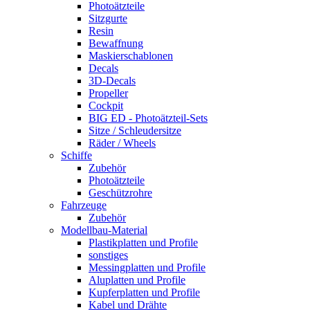
Photoätzteile
Sitzgurte
Resin
Bewaffnung
Maskierschablonen
Decals
3D-Decals
Propeller
Cockpit
BIG ED - Photoätzteil-Sets
Sitze / Schleudersitze
Räder / Wheels
Schiffe
Zubehör
Photoätzteile
Geschützrohre
Fahrzeuge
Zubehör
Modellbau-Material
Plastikplatten und Profile
sonstiges
Messingplatten und Profile
Aluplatten und Profile
Kupferplatten und Profile
Kabel und Drähte