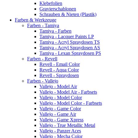
Klebefolien
Gravierschablonen
Schrauben & Nieten (Plastik)
Farben & Werkzeuge
Farben - Tamiya
Tamiya - Farben
Tamiya - Lacquer Paints LP
Tamiya - Acryl Spraydosen TS
Tamiya - Acryl Spraydosen AS
Tamiya - Lexan Spraydosen PS
Farben - Revell
Revell - Email Color
Revell - Aqua Color
Revell - Spraydosen
Farben - Vallejo
Vallejo - Model Air
Vallejo - Model Air - Farbsets
Vallejo - Model Color
Vallejo - Model Color - Farbsets
Vallejo - Game Color
Vallejo - Game Air
Vallejo - Game Xpress
Vallejo - True Metallic Metal
Vallejo - Panzer Aces
Vallejo - Mecha Color