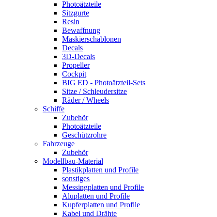
Photoätzteile
Sitzgurte
Resin
Bewaffnung
Maskierschablonen
Decals
3D-Decals
Propeller
Cockpit
BIG ED - Photoätzteil-Sets
Sitze / Schleudersitze
Räder / Wheels
Schiffe
Zubehör
Photoätzteile
Geschützrohre
Fahrzeuge
Zubehör
Modellbau-Material
Plastikplatten und Profile
sonstiges
Messingplatten und Profile
Aluplatten und Profile
Kupferplatten und Profile
Kabel und Drähte