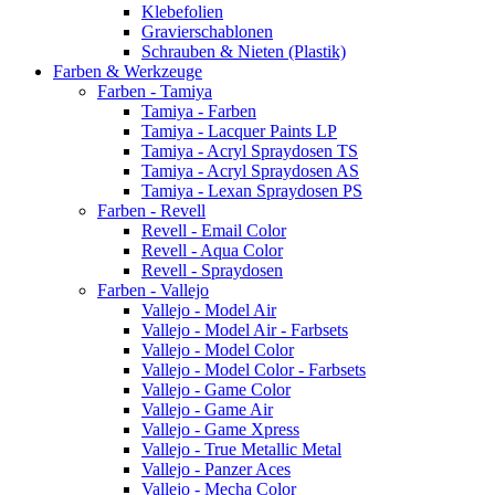
Klebefolien
Gravierschablonen
Schrauben & Nieten (Plastik)
Farben & Werkzeuge
Farben - Tamiya
Tamiya - Farben
Tamiya - Lacquer Paints LP
Tamiya - Acryl Spraydosen TS
Tamiya - Acryl Spraydosen AS
Tamiya - Lexan Spraydosen PS
Farben - Revell
Revell - Email Color
Revell - Aqua Color
Revell - Spraydosen
Farben - Vallejo
Vallejo - Model Air
Vallejo - Model Air - Farbsets
Vallejo - Model Color
Vallejo - Model Color - Farbsets
Vallejo - Game Color
Vallejo - Game Air
Vallejo - Game Xpress
Vallejo - True Metallic Metal
Vallejo - Panzer Aces
Vallejo - Mecha Color