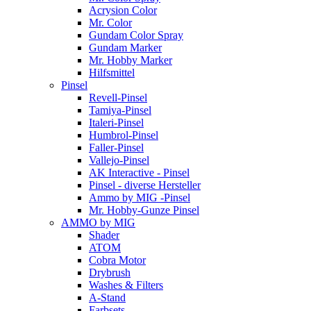
Acrysion Color
Mr. Color
Gundam Color Spray
Gundam Marker
Mr. Hobby Marker
Hilfsmittel
Pinsel
Revell-Pinsel
Tamiya-Pinsel
Italeri-Pinsel
Humbrol-Pinsel
Faller-Pinsel
Vallejo-Pinsel
AK Interactive - Pinsel
Pinsel - diverse Hersteller
Ammo by MIG -Pinsel
Mr. Hobby-Gunze Pinsel
AMMO by MIG
Shader
ATOM
Cobra Motor
Drybrush
Washes & Filters
A-Stand
Farbsets