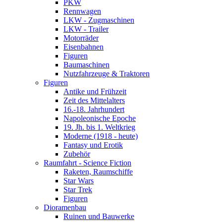
PKW
Rennwagen
LKW - Zugmaschinen
LKW - Trailer
Motorräder
Eisenbahnen
Figuren
Baumaschinen
Nutzfahrzeuge & Traktoren
Figuren
Antike und Frühzeit
Zeit des Mittelalters
16.-18. Jahrhundert
Napoleonische Epoche
19. Jh. bis 1. Weltkrieg
Moderne (1918 - heute)
Fantasy und Erotik
Zubehör
Raumfahrt - Science Fiction
Raketen, Raumschiffe
Star Wars
Star Trek
Figuren
Dioramenbau
Ruinen und Bauwerke