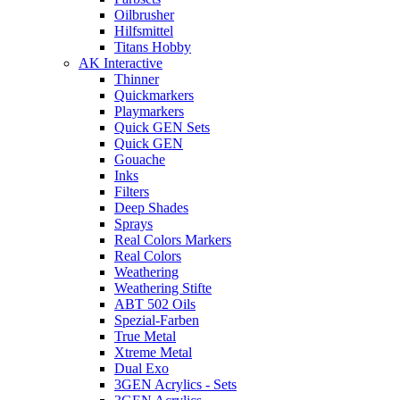
Oilbrusher
Hilfsmittel
Titans Hobby
AK Interactive
Thinner
Quickmarkers
Playmarkers
Quick GEN Sets
Quick GEN
Gouache
Inks
Filters
Deep Shades
Sprays
Real Colors Markers
Real Colors
Weathering
Weathering Stifte
ABT 502 Oils
Spezial-Farben
True Metal
Xtreme Metal
Dual Exo
3GEN Acrylics - Sets