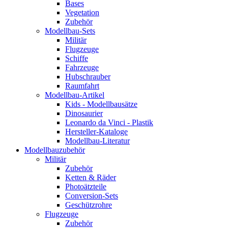
Bases
Vegetation
Zubehör
Modellbau-Sets
Militär
Flugzeuge
Schiffe
Fahrzeuge
Hubschrauber
Raumfahrt
Modellbau-Artikel
Kids - Modellbausätze
Dinosaurier
Leonardo da Vinci - Plastik
Hersteller-Kataloge
Modellbau-Literatur
Modellbauzubehör
Militär
Zubehör
Ketten & Räder
Photoätzteile
Conversion-Sets
Geschützrohre
Flugzeuge
Zubehör