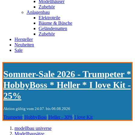
Modellhäuser
Zubehör
Anlagenbau
Elektroteile
Bäume & Büsche
Geländematten
Zubehör
Hersteller
Neuheiten
Sale
Sommer-Sale 2026 - Trumpeter *
HobbyBoss * Heller * I love Kit -
25%
Aktion gültig vom 24.07. bis 06.08.2026
Trumpeter
HobbyBoss
Heller - 30%
I love Kit
modellbau universe
Modellbausätze