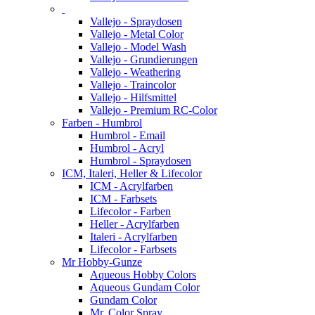
Vallejo - Spraydosen
Vallejo - Metal Color
Vallejo - Model Wash
Vallejo - Grundierungen
Vallejo - Weathering
Vallejo - Traincolor
Vallejo - Hilfsmittel
Vallejo - Premium RC-Color
Farben - Humbrol
Humbrol - Email
Humbrol - Acryl
Humbrol - Spraydosen
ICM, Italeri, Heller & Lifecolor
ICM - Acrylfarben
ICM - Farbsets
Lifecolor - Farben
Heller - Acrylfarben
Italeri - Acrylfarben
Lifecolor - Farbsets
Mr Hobby-Gunze
Aqueous Hobby Colors
Aqueous Gundam Color
Gundam Color
Mr. Color Spray