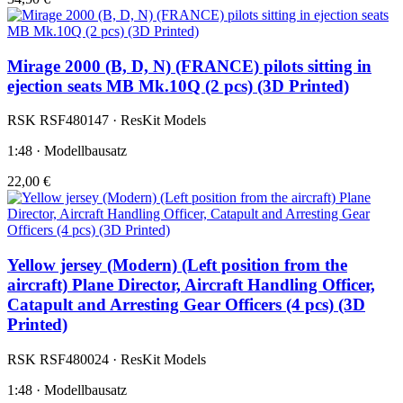
Mirage 2000 (B, D, N) (FRANCE) pilots sitting in
ejection seats MB Mk.10Q (2 pcs) (3D Printed)
RSK RSF480147 · ResKit Models
1:48 · Modellbausatz
22,00 €
Yellow jersey (Modern) (Left position from the
aircraft) Plane Director, Aircraft Handling Officer,
Catapult and Arresting Gear Officers (4 pcs) (3D
Printed)
RSK RSF480024 · ResKit Models
1:48 · Modellbausatz