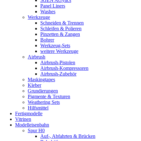
3GEN Acrylics
Panel Liners
Washes
Werkzeuge
Schneiden & Trennen
Schleifen & Polieren
Pinzetten & Zangen
Bohrer
Werkzeug-Sets
weitere Werkzeuge
Airbrush
Airbrush-Pistolen
Airbrush-Kompressoren
Airbrush-Zubehör
Maskingtapes
Kleber
Grundierungen
Pigmente & Texturen
Weathering Sets
Hilfsmittel
Fertigmodelle
Vitrinen
Modelleisenbahn
Spur H0
Auf-, Abfahrten & Brücken