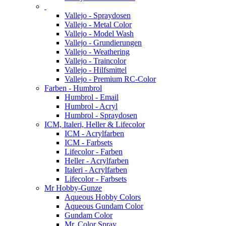
Vallejo - Spraydosen
Vallejo - Metal Color
Vallejo - Model Wash
Vallejo - Grundierungen
Vallejo - Weathering
Vallejo - Traincolor
Vallejo - Hilfsmittel
Vallejo - Premium RC-Color
Farben - Humbrol
Humbrol - Email
Humbrol - Acryl
Humbrol - Spraydosen
ICM, Italeri, Heller & Lifecolor
ICM - Acrylfarben
ICM - Farbsets
Lifecolor - Farben
Heller - Acrylfarben
Italeri - Acrylfarben
Lifecolor - Farbsets
Mr Hobby-Gunze
Aqueous Hobby Colors
Aqueous Gundam Color
Gundam Color
Mr. Color Spray