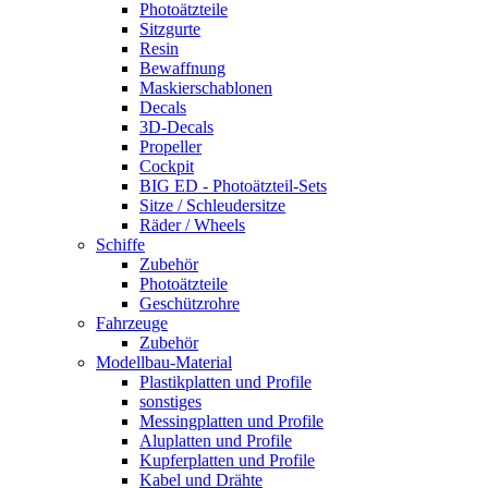
Photoätzteile
Sitzgurte
Resin
Bewaffnung
Maskierschablonen
Decals
3D-Decals
Propeller
Cockpit
BIG ED - Photoätzteil-Sets
Sitze / Schleudersitze
Räder / Wheels
Schiffe
Zubehör
Photoätzteile
Geschützrohre
Fahrzeuge
Zubehör
Modellbau-Material
Plastikplatten und Profile
sonstiges
Messingplatten und Profile
Aluplatten und Profile
Kupferplatten und Profile
Kabel und Drähte