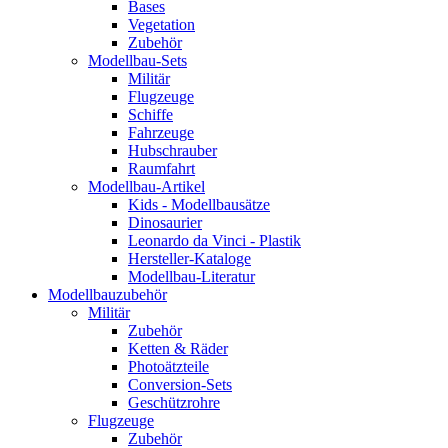
Bases
Vegetation
Zubehör
Modellbau-Sets
Militär
Flugzeuge
Schiffe
Fahrzeuge
Hubschrauber
Raumfahrt
Modellbau-Artikel
Kids - Modellbausätze
Dinosaurier
Leonardo da Vinci - Plastik
Hersteller-Kataloge
Modellbau-Literatur
Modellbauzubehör
Militär
Zubehör
Ketten & Räder
Photoätzteile
Conversion-Sets
Geschützrohre
Flugzeuge
Zubehör