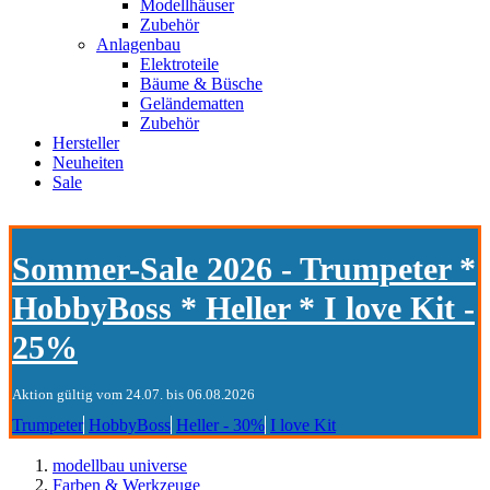
Modellhäuser
Zubehör
Anlagenbau
Elektroteile
Bäume & Büsche
Geländematten
Zubehör
Hersteller
Neuheiten
Sale
Sommer-Sale 2026 - Trumpeter *
HobbyBoss * Heller * I love Kit -
25%
Aktion gültig vom 24.07. bis 06.08.2026
Trumpeter
HobbyBoss
Heller - 30%
I love Kit
modellbau universe
Farben & Werkzeuge