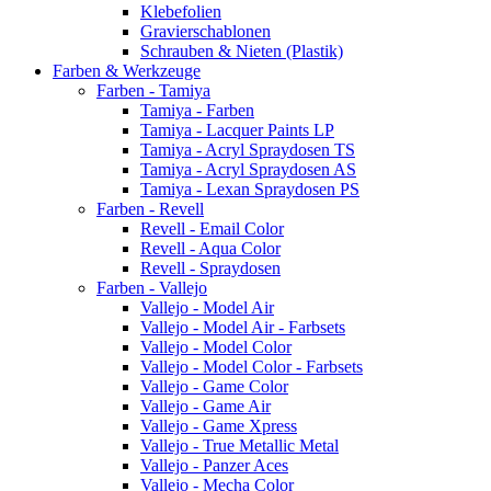
Klebefolien
Gravierschablonen
Schrauben & Nieten (Plastik)
Farben & Werkzeuge
Farben - Tamiya
Tamiya - Farben
Tamiya - Lacquer Paints LP
Tamiya - Acryl Spraydosen TS
Tamiya - Acryl Spraydosen AS
Tamiya - Lexan Spraydosen PS
Farben - Revell
Revell - Email Color
Revell - Aqua Color
Revell - Spraydosen
Farben - Vallejo
Vallejo - Model Air
Vallejo - Model Air - Farbsets
Vallejo - Model Color
Vallejo - Model Color - Farbsets
Vallejo - Game Color
Vallejo - Game Air
Vallejo - Game Xpress
Vallejo - True Metallic Metal
Vallejo - Panzer Aces
Vallejo - Mecha Color