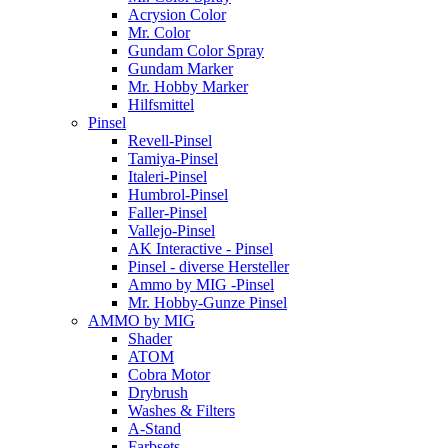
Acrysion Color
Mr. Color
Gundam Color Spray
Gundam Marker
Mr. Hobby Marker
Hilfsmittel
Pinsel
Revell-Pinsel
Tamiya-Pinsel
Italeri-Pinsel
Humbrol-Pinsel
Faller-Pinsel
Vallejo-Pinsel
AK Interactive - Pinsel
Pinsel - diverse Hersteller
Ammo by MIG -Pinsel
Mr. Hobby-Gunze Pinsel
AMMO by MIG
Shader
ATOM
Cobra Motor
Drybrush
Washes & Filters
A-Stand
Farbsets