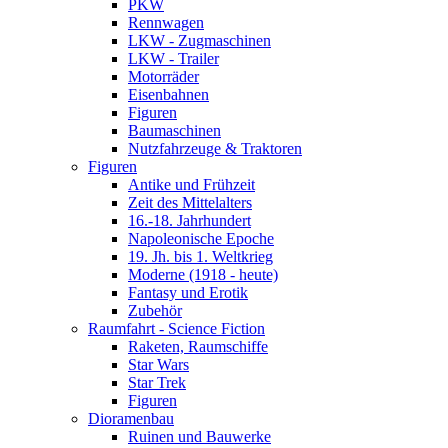
PKW
Rennwagen
LKW - Zugmaschinen
LKW - Trailer
Motorräder
Eisenbahnen
Figuren
Baumaschinen
Nutzfahrzeuge & Traktoren
Figuren
Antike und Frühzeit
Zeit des Mittelalters
16.-18. Jahrhundert
Napoleonische Epoche
19. Jh. bis 1. Weltkrieg
Moderne (1918 - heute)
Fantasy und Erotik
Zubehör
Raumfahrt - Science Fiction
Raketen, Raumschiffe
Star Wars
Star Trek
Figuren
Dioramenbau
Ruinen und Bauwerke