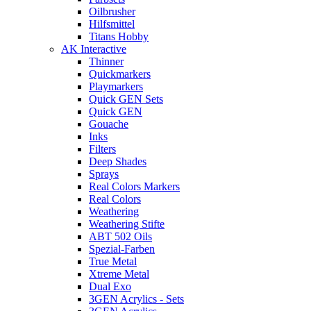
Oilbrusher
Hilfsmittel
Titans Hobby
AK Interactive
Thinner
Quickmarkers
Playmarkers
Quick GEN Sets
Quick GEN
Gouache
Inks
Filters
Deep Shades
Sprays
Real Colors Markers
Real Colors
Weathering
Weathering Stifte
ABT 502 Oils
Spezial-Farben
True Metal
Xtreme Metal
Dual Exo
3GEN Acrylics - Sets