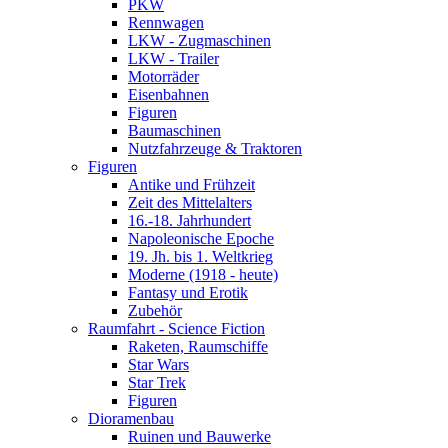
PKW
Rennwagen
LKW - Zugmaschinen
LKW - Trailer
Motorräder
Eisenbahnen
Figuren
Baumaschinen
Nutzfahrzeuge & Traktoren
Figuren
Antike und Frühzeit
Zeit des Mittelalters
16.-18. Jahrhundert
Napoleonische Epoche
19. Jh. bis 1. Weltkrieg
Moderne (1918 - heute)
Fantasy und Erotik
Zubehör
Raumfahrt - Science Fiction
Raketen, Raumschiffe
Star Wars
Star Trek
Figuren
Dioramenbau
Ruinen und Bauwerke