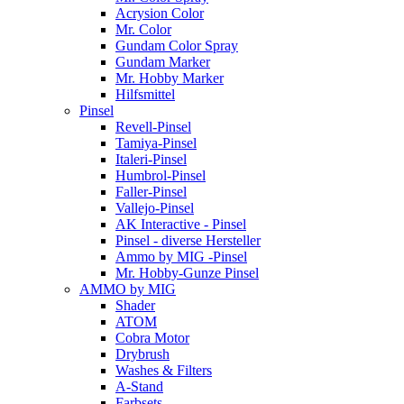
Acrysion Color
Mr. Color
Gundam Color Spray
Gundam Marker
Mr. Hobby Marker
Hilfsmittel
Pinsel
Revell-Pinsel
Tamiya-Pinsel
Italeri-Pinsel
Humbrol-Pinsel
Faller-Pinsel
Vallejo-Pinsel
AK Interactive - Pinsel
Pinsel - diverse Hersteller
Ammo by MIG -Pinsel
Mr. Hobby-Gunze Pinsel
AMMO by MIG
Shader
ATOM
Cobra Motor
Drybrush
Washes & Filters
A-Stand
Farbsets