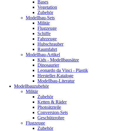
Bases
Vegetation
Zubehör
Modellbau-Sets
Militär
Flugzeuge
Schiffe
Fahrzeuge
Hubschrauber
Raumfahrt
Modellbau-Artikel
Kids - Modellbausätze
Dinosaurier
Leonardo da Vinci - Plastik
Hersteller-Kataloge
Modellbau-Literatur
Modellbauzubehör
Militär
Zubehör
Ketten & Räder
Photoätzteile
Conversion-Sets
Geschützrohre
Flugzeuge
Zubehör