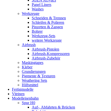
3GEN Acrylics
Panel Liners
Washes
Werkzeuge
Schneiden & Trennen
Schleifen & Polieren
Pinzetten & Zangen
Bohrer
Werkzeug-Sets
weitere Werkzeuge
Airbrush
Airbrush-Pistolen
Airbrush-Kompressoren
Airbrush-Zubehör
Maskingtapes
Kleber
Grundierungen
Pigmente & Texturen
Weathering Sets
Hilfsmittel
Fertigmodelle
Vitrinen
Modelleisenbahn
Spur H0
Auf-, Abfahrten & Brücken