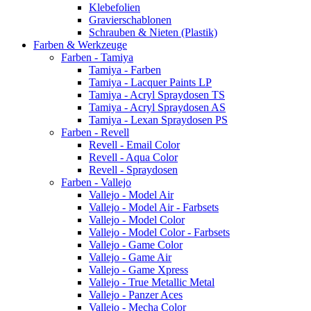
Klebefolien
Gravierschablonen
Schrauben & Nieten (Plastik)
Farben & Werkzeuge
Farben - Tamiya
Tamiya - Farben
Tamiya - Lacquer Paints LP
Tamiya - Acryl Spraydosen TS
Tamiya - Acryl Spraydosen AS
Tamiya - Lexan Spraydosen PS
Farben - Revell
Revell - Email Color
Revell - Aqua Color
Revell - Spraydosen
Farben - Vallejo
Vallejo - Model Air
Vallejo - Model Air - Farbsets
Vallejo - Model Color
Vallejo - Model Color - Farbsets
Vallejo - Game Color
Vallejo - Game Air
Vallejo - Game Xpress
Vallejo - True Metallic Metal
Vallejo - Panzer Aces
Vallejo - Mecha Color