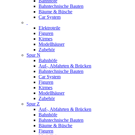
Bahnhöfe
Bahntechnische Bauten
Bäume & Büsche
Car System
Elektroteile
Figuren
Kirmes
Modellhäuser
Zubehör
Spur N
Bahnhöfe
Auf-, Abfahrten & Brücken
Bahntechnische Bauten
Car System
Figuren
Kirmes
Modellhäuser
Zubehör
Spur Z
Auf-, Abfahrten & Brücken
Bahnhöfe
Bahntechnische Bauten
Bäume & Büsche
Figuren