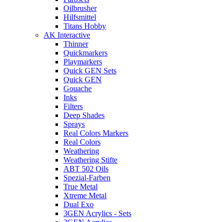
Oilbrusher
Hilfsmittel
Titans Hobby
AK Interactive
Thinner
Quickmarkers
Playmarkers
Quick GEN Sets
Quick GEN
Gouache
Inks
Filters
Deep Shades
Sprays
Real Colors Markers
Real Colors
Weathering
Weathering Stifte
ABT 502 Oils
Spezial-Farben
True Metal
Xtreme Metal
Dual Exo
3GEN Acrylics - Sets