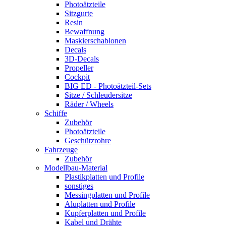
Photoätzteile
Sitzgurte
Resin
Bewaffnung
Maskierschablonen
Decals
3D-Decals
Propeller
Cockpit
BIG ED - Photoätzteil-Sets
Sitze / Schleudersitze
Räder / Wheels
Schiffe
Zubehör
Photoätzteile
Geschützrohre
Fahrzeuge
Zubehör
Modellbau-Material
Plastikplatten und Profile
sonstiges
Messingplatten und Profile
Aluplatten und Profile
Kupferplatten und Profile
Kabel und Drähte