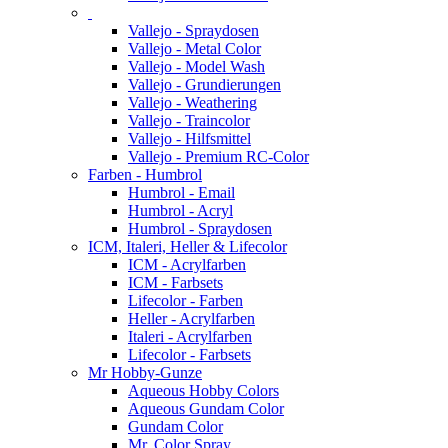
Vallejo - Spraydosen
Vallejo - Metal Color
Vallejo - Model Wash
Vallejo - Grundierungen
Vallejo - Weathering
Vallejo - Traincolor
Vallejo - Hilfsmittel
Vallejo - Premium RC-Color
Farben - Humbrol
Humbrol - Email
Humbrol - Acryl
Humbrol - Spraydosen
ICM, Italeri, Heller & Lifecolor
ICM - Acrylfarben
ICM - Farbsets
Lifecolor - Farben
Heller - Acrylfarben
Italeri - Acrylfarben
Lifecolor - Farbsets
Mr Hobby-Gunze
Aqueous Hobby Colors
Aqueous Gundam Color
Gundam Color
Mr. Color Spray