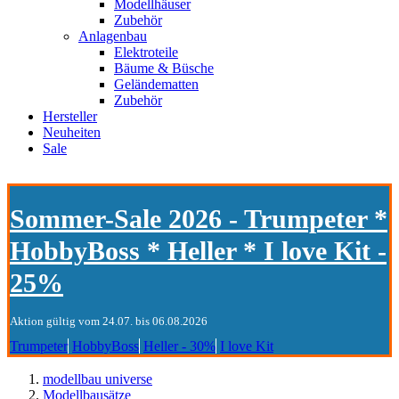
Modellhäuser
Zubehör
Anlagenbau
Elektroteile
Bäume & Büsche
Geländematten
Zubehör
Hersteller
Neuheiten
Sale
Sommer-Sale 2026 - Trumpeter *
HobbyBoss * Heller * I love Kit -
25%
Aktion gültig vom 24.07. bis 06.08.2026
Trumpeter
HobbyBoss
Heller - 30%
I love Kit
modellbau universe
Modellbausätze