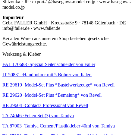
Shizouka · JP · export-1@hasegawa-model.co.jp · www.hasegawa-
model.co.jp
Importeur
Gebr. FALLER GmbH · Kreuzstraße 9 · 78148 Gütenbach · DE ·
info@faller.de · www.faller.de
Bei allen Waren aus unserem Shop bestehen gesetzliche
Gewährleistungsrechte.
Werkzeug & Kleber
FAL 170688 ·Spezial-Seitenschneider von Faller
IT 50831 ·Handbohrer mit 5 Bohrer von Italeri
RE 29619 ·Model-Set Plus *Bastelwerkzeuge* von Revell
RE 29620 ·Model-Set Plus *Bemalung* von Revell
RE 39604 ·Contacta Professional von Revell
TA 74046 ·Feilen Set (3) von Tamiya
TA 87003 ·Tamiya Cement/Plastikkleber 40ml von Tamiya