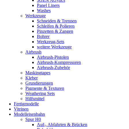
3GEN Acrylics
Panel Liners
Washes
Werkzeuge
Schneiden & Trennen
Schleifen & Polieren
Pinzetten & Zangen
Bohrer
Werkzeug-Sets
weitere Werkzeuge
Airbrush
Airbrush-Pistolen
Airbrush-Kompressoren
Airbrush-Zubehör
Maskingtapes
Kleber
Grundierungen
Pigmente & Texturen
Weathering Sets
Hilfsmittel
Fertigmodelle
Vitrinen
Modelleisenbahn
Spur H0
Auf-, Abfahrten & Brücken