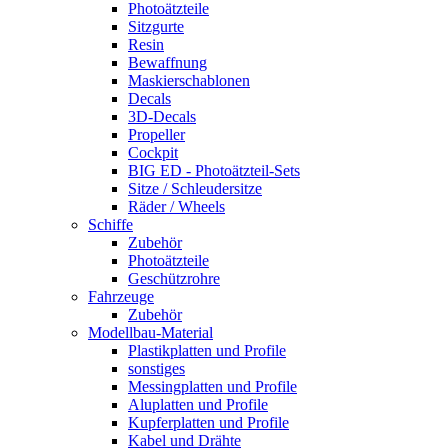
Photoätzteile
Sitzgurte
Resin
Bewaffnung
Maskierschablonen
Decals
3D-Decals
Propeller
Cockpit
BIG ED - Photoätzteil-Sets
Sitze / Schleudersitze
Räder / Wheels
Schiffe
Zubehör
Photoätzteile
Geschützrohre
Fahrzeuge
Zubehör
Modellbau-Material
Plastikplatten und Profile
sonstiges
Messingplatten und Profile
Aluplatten und Profile
Kupferplatten und Profile
Kabel und Drähte