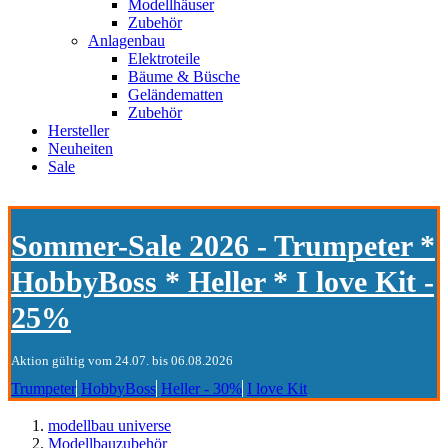
Modellhäuser
Zubehör
Anlagenbau
Elektroteile
Bäume & Büsche
Geländematten
Zubehör
Hersteller
Neuheiten
Sale
Sommer-Sale 2026 - Trumpeter *
HobbyBoss * Heller * I love Kit -
25%
Aktion gültig vom 24.07. bis 06.08.2026
Trumpeter
HobbyBoss
Heller - 30%
I love Kit
modellbau universe
Modellbauzubehör