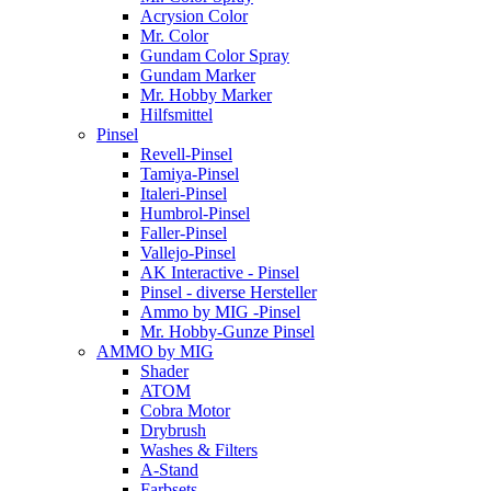
Acrysion Color
Mr. Color
Gundam Color Spray
Gundam Marker
Mr. Hobby Marker
Hilfsmittel
Pinsel
Revell-Pinsel
Tamiya-Pinsel
Italeri-Pinsel
Humbrol-Pinsel
Faller-Pinsel
Vallejo-Pinsel
AK Interactive - Pinsel
Pinsel - diverse Hersteller
Ammo by MIG -Pinsel
Mr. Hobby-Gunze Pinsel
AMMO by MIG
Shader
ATOM
Cobra Motor
Drybrush
Washes & Filters
A-Stand
Farbsets