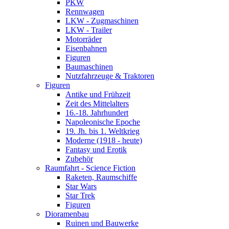
PKW
Rennwagen
LKW - Zugmaschinen
LKW - Trailer
Motorräder
Eisenbahnen
Figuren
Baumaschinen
Nutzfahrzeuge & Traktoren
Figuren
Antike und Frühzeit
Zeit des Mittelalters
16.-18. Jahrhundert
Napoleonische Epoche
19. Jh. bis 1. Weltkrieg
Moderne (1918 - heute)
Fantasy und Erotik
Zubehör
Raumfahrt - Science Fiction
Raketen, Raumschiffe
Star Wars
Star Trek
Figuren
Dioramenbau
Ruinen und Bauwerke