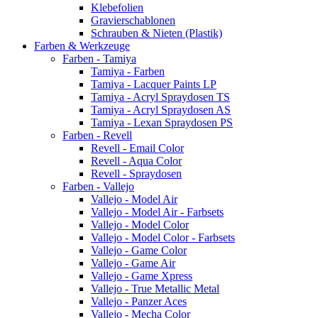
Klebefolien
Gravierschablonen
Schrauben & Nieten (Plastik)
Farben & Werkzeuge
Farben - Tamiya
Tamiya - Farben
Tamiya - Lacquer Paints LP
Tamiya - Acryl Spraydosen TS
Tamiya - Acryl Spraydosen AS
Tamiya - Lexan Spraydosen PS
Farben - Revell
Revell - Email Color
Revell - Aqua Color
Revell - Spraydosen
Farben - Vallejo
Vallejo - Model Air
Vallejo - Model Air - Farbsets
Vallejo - Model Color
Vallejo - Model Color - Farbsets
Vallejo - Game Color
Vallejo - Game Air
Vallejo - Game Xpress
Vallejo - True Metallic Metal
Vallejo - Panzer Aces
Vallejo - Mecha Color