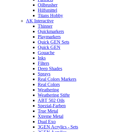
Oilbrusher
Hilfsmittel
Titans Hobby
AK Interactive
Thinner
Quickmarkers
Playmarkers
Quick GEN Sets
Quick GEN
Gouache
Inks
Filters
Deep Shades
Sprays
Real Colors Markers
Real Colors
Weathering
Weathering Stifte
ABT 502 Oils
Spezial-Farben
True Metal
Xtreme Metal
Dual Exo
3GEN Acrylics - Sets