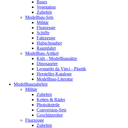
Bases
Vegetation
Zubehör
Modellbau-Sets
Militär
Flugzeuge
Schiffe
Fahrzeuge
Hubschrauber
Raumfahrt
Modellbau-Artikel
Kids - Modellbausätze
Dinosaurier
Leonardo da Vinci - Plastik
Hersteller-Kataloge
Modellbau-Literatur
Modellbauzubehör
Militär
Zubehör
Ketten & Räder
Photoätzteile
Conversion-Sets
Geschützrohre
Flugzeuge
Zubehör