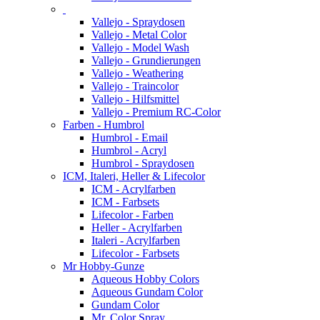
Vallejo - Spraydosen
Vallejo - Metal Color
Vallejo - Model Wash
Vallejo - Grundierungen
Vallejo - Weathering
Vallejo - Traincolor
Vallejo - Hilfsmittel
Vallejo - Premium RC-Color
Farben - Humbrol
Humbrol - Email
Humbrol - Acryl
Humbrol - Spraydosen
ICM, Italeri, Heller & Lifecolor
ICM - Acrylfarben
ICM - Farbsets
Lifecolor - Farben
Heller - Acrylfarben
Italeri - Acrylfarben
Lifecolor - Farbsets
Mr Hobby-Gunze
Aqueous Hobby Colors
Aqueous Gundam Color
Gundam Color
Mr. Color Spray