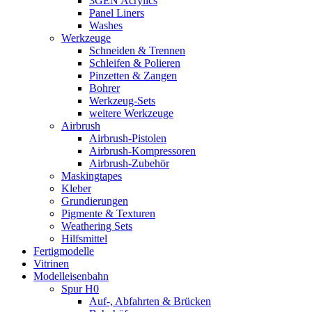
3GEN Acrylics
Panel Liners
Washes
Werkzeuge
Schneiden & Trennen
Schleifen & Polieren
Pinzetten & Zangen
Bohrer
Werkzeug-Sets
weitere Werkzeuge
Airbrush
Airbrush-Pistolen
Airbrush-Kompressoren
Airbrush-Zubehör
Maskingtapes
Kleber
Grundierungen
Pigmente & Texturen
Weathering Sets
Hilfsmittel
Fertigmodelle
Vitrinen
Modelleisenbahn
Spur H0
Auf-, Abfahrten & Brücken