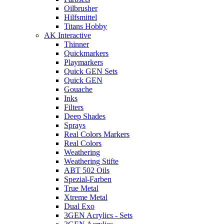
Oilbrusher
Hilfsmittel
Titans Hobby
AK Interactive
Thinner
Quickmarkers
Playmarkers
Quick GEN Sets
Quick GEN
Gouache
Inks
Filters
Deep Shades
Sprays
Real Colors Markers
Real Colors
Weathering
Weathering Stifte
ABT 502 Oils
Spezial-Farben
True Metal
Xtreme Metal
Dual Exo
3GEN Acrylics - Sets