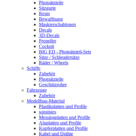
Photoätzteile
Sitzgurte
Resin
Bewaffnung
Maskierschablonen
Decals
3D-Decals
Propeller
Cockpit
BIG ED - Photoätzteil-Sets
Sitze / Schleudersitze
Räder / Wheels
Schiffe
Zubehör
Photoätzteile
Geschützrohre
Fahrzeuge
Zubehör
Modellbau-Material
Plastikplatten und Profile
sonstiges
Messingplatten und Profile
Aluplatten und Profile
Kupferplatten und Profile
Kabel und Drähte