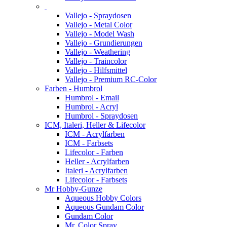
Vallejo - Spraydosen
Vallejo - Metal Color
Vallejo - Model Wash
Vallejo - Grundierungen
Vallejo - Weathering
Vallejo - Traincolor
Vallejo - Hilfsmittel
Vallejo - Premium RC-Color
Farben - Humbrol
Humbrol - Email
Humbrol - Acryl
Humbrol - Spraydosen
ICM, Italeri, Heller & Lifecolor
ICM - Acrylfarben
ICM - Farbsets
Lifecolor - Farben
Heller - Acrylfarben
Italeri - Acrylfarben
Lifecolor - Farbsets
Mr Hobby-Gunze
Aqueous Hobby Colors
Aqueous Gundam Color
Gundam Color
Mr. Color Spray