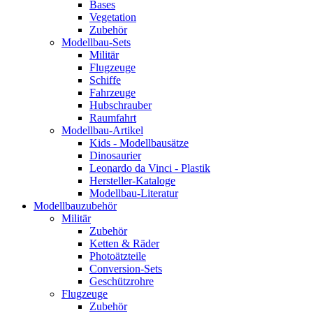
Bases
Vegetation
Zubehör
Modellbau-Sets
Militär
Flugzeuge
Schiffe
Fahrzeuge
Hubschrauber
Raumfahrt
Modellbau-Artikel
Kids - Modellbausätze
Dinosaurier
Leonardo da Vinci - Plastik
Hersteller-Kataloge
Modellbau-Literatur
Modellbauzubehör
Militär
Zubehör
Ketten & Räder
Photoätzteile
Conversion-Sets
Geschützrohre
Flugzeuge
Zubehör