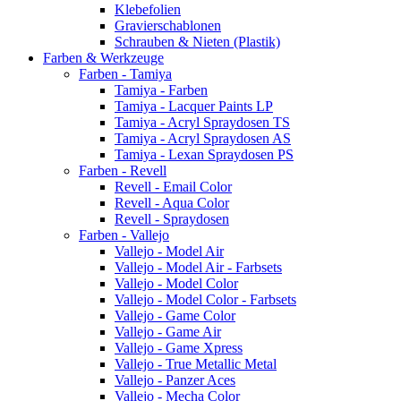
Klebefolien
Gravierschablonen
Schrauben & Nieten (Plastik)
Farben & Werkzeuge
Farben - Tamiya
Tamiya - Farben
Tamiya - Lacquer Paints LP
Tamiya - Acryl Spraydosen TS
Tamiya - Acryl Spraydosen AS
Tamiya - Lexan Spraydosen PS
Farben - Revell
Revell - Email Color
Revell - Aqua Color
Revell - Spraydosen
Farben - Vallejo
Vallejo - Model Air
Vallejo - Model Air - Farbsets
Vallejo - Model Color
Vallejo - Model Color - Farbsets
Vallejo - Game Color
Vallejo - Game Air
Vallejo - Game Xpress
Vallejo - True Metallic Metal
Vallejo - Panzer Aces
Vallejo - Mecha Color