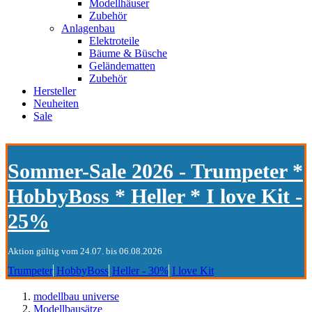
Modellhäuser
Zubehör
Anlagenbau
Elektroteile
Bäume & Büsche
Geländematten
Zubehör
Hersteller
Neuheiten
Sale
Sommer-Sale 2026 - Trumpeter *
HobbyBoss * Heller * I love Kit -
25%
Aktion gültig vom 24.07. bis 06.08.2026
Trumpeter
HobbyBoss
Heller - 30%
I love Kit
modellbau universe
Modellbausätze