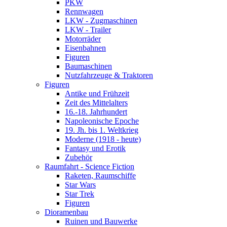
PKW
Rennwagen
LKW - Zugmaschinen
LKW - Trailer
Motorräder
Eisenbahnen
Figuren
Baumaschinen
Nutzfahrzeuge & Traktoren
Figuren
Antike und Frühzeit
Zeit des Mittelalters
16.-18. Jahrhundert
Napoleonische Epoche
19. Jh. bis 1. Weltkrieg
Moderne (1918 - heute)
Fantasy und Erotik
Zubehör
Raumfahrt - Science Fiction
Raketen, Raumschiffe
Star Wars
Star Trek
Figuren
Dioramenbau
Ruinen und Bauwerke