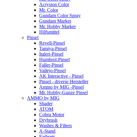
Acrysion Color
Mr. Color
Gundam Color Spray
Gundam Marker
Mr. Hobby Marker
Hilfsmittel
Pinsel
Revell-Pinsel
Tamiya-Pinsel
Italeri-Pinsel
Humbrol-Pinsel
Faller-Pinsel
Vallejo-Pinsel
AK Interactive - Pinsel
Pinsel - diverse Hersteller
Ammo by MIG -Pinsel
Mr. Hobby-Gunze Pinsel
AMMO by MIG
Shader
ATOM
Cobra Motor
Drybrush
Washes & Filters
A-Stand
Farbsets