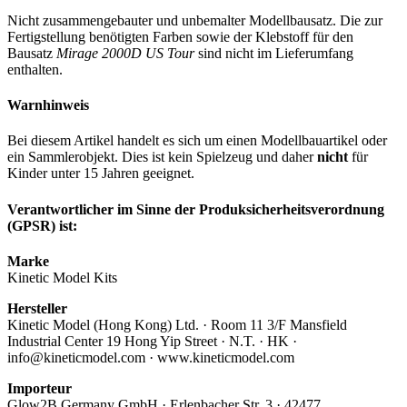
Nicht zusammengebauter und unbemalter Modellbausatz. Die zur
Fertigstellung benötigten Farben sowie der Klebstoff für den
Bausatz
Mirage 2000D US Tour
sind nicht im Lieferumfang
enthalten.
Warnhinweis
Bei diesem Artikel handelt es sich um einen Modellbauartikel oder
ein Sammlerobjekt. Dies ist kein Spielzeug und daher
nicht
für
Kinder unter 15 Jahren geeignet.
Verantwortlicher im Sinne der Produksicherheitsverordnung
(GPSR) ist:
Marke
Kinetic Model Kits
Hersteller
Kinetic Model (Hong Kong) Ltd. · Room 11 3/F Mansfield
Industrial Center 19 Hong Yip Street · N.T. · HK ·
info@kineticmodel.com · www.kineticmodel.com
Importeur
Glow2B Germany GmbH · Erlenbacher Str. 3 · 42477