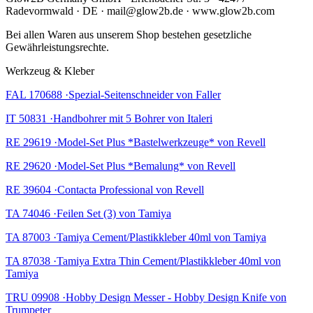
Radevormwald · DE · mail@glow2b.de · www.glow2b.com
Bei allen Waren aus unserem Shop bestehen gesetzliche
Gewährleistungsrechte.
Werkzeug & Kleber
FAL 170688 ·Spezial-Seitenschneider von Faller
IT 50831 ·Handbohrer mit 5 Bohrer von Italeri
RE 29619 ·Model-Set Plus *Bastelwerkzeuge* von Revell
RE 29620 ·Model-Set Plus *Bemalung* von Revell
RE 39604 ·Contacta Professional von Revell
TA 74046 ·Feilen Set (3) von Tamiya
TA 87003 ·Tamiya Cement/Plastikkleber 40ml von Tamiya
TA 87038 ·Tamiya Extra Thin Cement/Plastikkleber 40ml von
Tamiya
TRU 09908 ·Hobby Design Messer - Hobby Design Knife von
Trumpeter