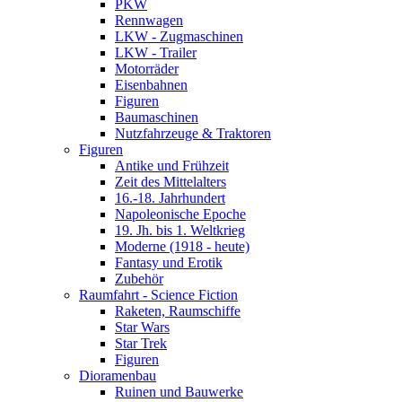
PKW
Rennwagen
LKW - Zugmaschinen
LKW - Trailer
Motorräder
Eisenbahnen
Figuren
Baumaschinen
Nutzfahrzeuge & Traktoren
Figuren
Antike und Frühzeit
Zeit des Mittelalters
16.-18. Jahrhundert
Napoleonische Epoche
19. Jh. bis 1. Weltkrieg
Moderne (1918 - heute)
Fantasy und Erotik
Zubehör
Raumfahrt - Science Fiction
Raketen, Raumschiffe
Star Wars
Star Trek
Figuren
Dioramenbau
Ruinen und Bauwerke