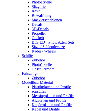
Photoätzteile
Sitzgurte
Resin
Bewaffnung
Maskierschablonen
Decals
3D-Decals
Propeller
Cockpit
BIG ED - Photoätzteil-Sets
Sitze / Schleudersitze
Räder / Wheels
Schiffe
Zubehör
Photoätzteile
Geschützrohre
Fahrzeuge
Zubehör
Modellbau-Material
Plastikplatten und Profile
sonstiges
Messingplatten und Profile
Aluplatten und Profile
Kupferplatten und Profile
Kabel und Drähte