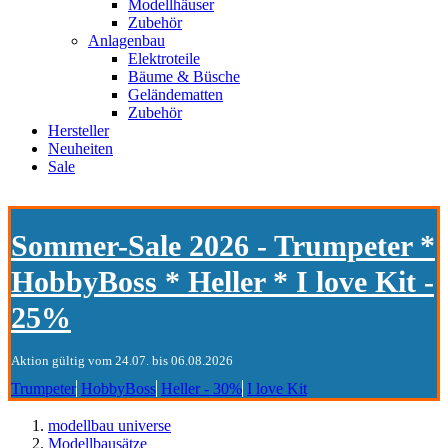
Modellhäuser
Zubehör
Anlagenbau
Elektroteile
Bäume & Büsche
Geländematten
Zubehör
Hersteller
Neuheiten
Sale
Sommer-Sale 2026 - Trumpeter *
HobbyBoss * Heller * I love Kit -
25%
Aktion gültig vom 24.07. bis 06.08.2026
Trumpeter
HobbyBoss
Heller - 30%
I love Kit
modellbau universe
Modellbausätze