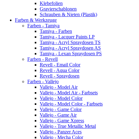
Klebefolien
Gravierschablonen
Schrauben & Nieten (Plastik)
Farben & Werkzeuge
Farben - Tamiya
Tamiya - Farben
Tamiya - Lacquer Paints LP
Tamiya - Acryl Spraydosen TS
Tamiya - Acryl Spraydosen AS
Tamiya - Lexan Spraydosen PS
Farben - Revell
Revell - Email Color
Revell - Aqua Color
Revell - Spraydosen
Farben - Vallejo
Vallejo - Model Air
Vallejo - Model Air - Farbsets
Vallejo - Model Color
Vallejo - Model Color - Farbsets
Vallejo - Game Color
Vallejo - Game Air
Vallejo - Game Xpress
Vallejo - True Metallic Metal
Vallejo - Panzer Aces
Vallejo - Mecha Color