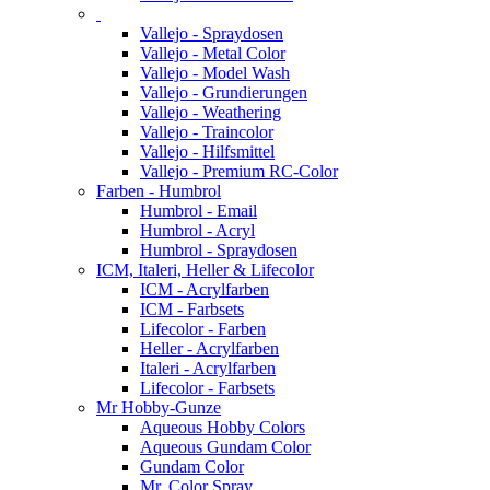
Vallejo - Spraydosen
Vallejo - Metal Color
Vallejo - Model Wash
Vallejo - Grundierungen
Vallejo - Weathering
Vallejo - Traincolor
Vallejo - Hilfsmittel
Vallejo - Premium RC-Color
Farben - Humbrol
Humbrol - Email
Humbrol - Acryl
Humbrol - Spraydosen
ICM, Italeri, Heller & Lifecolor
ICM - Acrylfarben
ICM - Farbsets
Lifecolor - Farben
Heller - Acrylfarben
Italeri - Acrylfarben
Lifecolor - Farbsets
Mr Hobby-Gunze
Aqueous Hobby Colors
Aqueous Gundam Color
Gundam Color
Mr. Color Spray