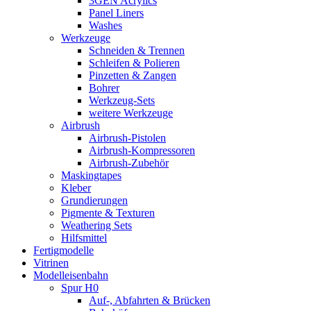
3GEN Acrylics
Panel Liners
Washes
Werkzeuge
Schneiden & Trennen
Schleifen & Polieren
Pinzetten & Zangen
Bohrer
Werkzeug-Sets
weitere Werkzeuge
Airbrush
Airbrush-Pistolen
Airbrush-Kompressoren
Airbrush-Zubehör
Maskingtapes
Kleber
Grundierungen
Pigmente & Texturen
Weathering Sets
Hilfsmittel
Fertigmodelle
Vitrinen
Modelleisenbahn
Spur H0
Auf-, Abfahrten & Brücken