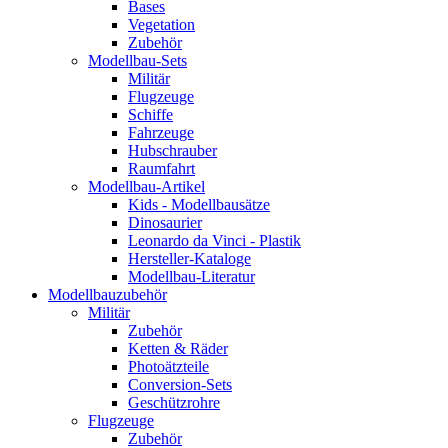
Bases
Vegetation
Zubehör
Modellbau-Sets
Militär
Flugzeuge
Schiffe
Fahrzeuge
Hubschrauber
Raumfahrt
Modellbau-Artikel
Kids - Modellbausätze
Dinosaurier
Leonardo da Vinci - Plastik
Hersteller-Kataloge
Modellbau-Literatur
Modellbauzubehör
Militär
Zubehör
Ketten & Räder
Photoätzteile
Conversion-Sets
Geschützrohre
Flugzeuge
Zubehör