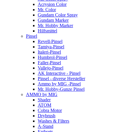
Acrysion Color
Mr. Color
Gundam Color Spray
Gundam Marker
Mr. Hobby Marker
Hilfsmittel
Pinsel
Revell-Pinsel
Tamiya-Pinsel
Italeri-Pinsel
Humbrol-Pinsel
Faller-Pinsel
Vallejo-Pinsel
AK Interactive - Pinsel
Pinsel - diverse Hersteller
Ammo by MIG -Pinsel
Mr. Hobby-Gunze Pinsel
AMMO by MIG
Shader
ATOM
Cobra Motor
Drybrush
Washes & Filters
A-Stand
Farbsets