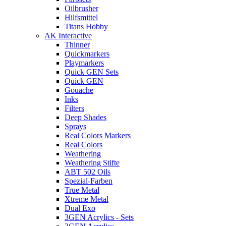
Oilbrusher
Hilfsmittel
Titans Hobby
AK Interactive
Thinner
Quickmarkers
Playmarkers
Quick GEN Sets
Quick GEN
Gouache
Inks
Filters
Deep Shades
Sprays
Real Colors Markers
Real Colors
Weathering
Weathering Stifte
ABT 502 Oils
Spezial-Farben
True Metal
Xtreme Metal
Dual Exo
3GEN Acrylics - Sets