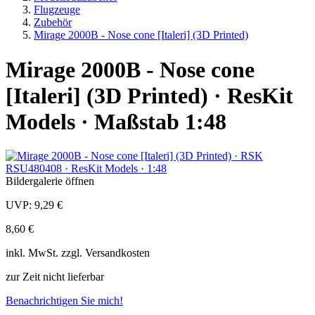
Flugzeuge
Zubehör
Mirage 2000B - Nose cone [Italeri] (3D Printed)
Mirage 2000B - Nose cone
[Italeri] (3D Printed) · ResKit
Models · Maßstab 1:48
Bildergalerie öffnen
UVP:
9,29 €
8,60 €
inkl.
MwSt. zzgl.
Versandkosten
zur Zeit nicht lieferbar
Benachrichtigen Sie mich!