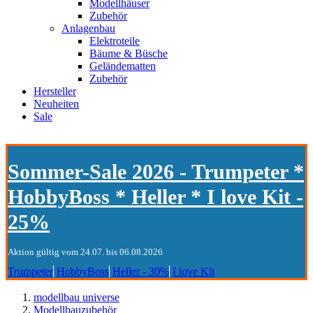
Modellhäuser
Zubehör
Anlagenbau
Elektroteile
Bäume & Büsche
Geländematten
Zubehör
Hersteller
Neuheiten
Sale
Sommer-Sale 2026 - Trumpeter *
HobbyBoss * Heller * I love Kit -
25%
Aktion gültig vom 24.07. bis 06.08.2026
Trumpeter
HobbyBoss
Heller - 30%
I love Kit
modellbau universe
Modellbauzubehör