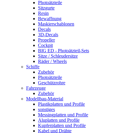
Photoätzteile
Sitzgurte
Resin
Bewaffnung
Maskierschablonen
Decals
3D-Decals
Propeller
Cockpit
BIG ED - Photoätzteil-Sets
Sitze / Schleudersitze
Räder / Wheels
Schiffe
Zubehör
Photoätzteile
Geschützrohre
Fahrzeuge
Zubehör
Modellbau-Material
Plastikplatten und Profile
sonstiges
Messingplatten und Profile
Aluplatten und Profile
Kupferplatten und Profile
Kabel und Drähte