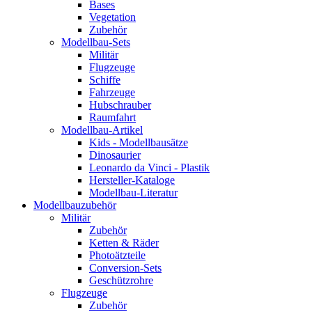
Bases
Vegetation
Zubehör
Modellbau-Sets
Militär
Flugzeuge
Schiffe
Fahrzeuge
Hubschrauber
Raumfahrt
Modellbau-Artikel
Kids - Modellbausätze
Dinosaurier
Leonardo da Vinci - Plastik
Hersteller-Kataloge
Modellbau-Literatur
Modellbauzubehör
Militär
Zubehör
Ketten & Räder
Photoätzteile
Conversion-Sets
Geschützrohre
Flugzeuge
Zubehör