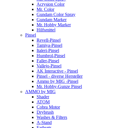
Acrysion Color
Mr. Color
Gundam Color Spray
Gundam Marker
Mr. Hobby Marker
Hilfsmittel
Pinsel
Revell-Pinsel
Tamiya-Pinsel
Italeri-Pinsel
Humbrol-Pinsel
Faller-Pinsel
Vallejo-Pinsel
AK Interactive - Pinsel
Pinsel - diverse Hersteller
Ammo by MIG -Pinsel
Mr. Hobby-Gunze Pinsel
AMMO by MIG
Shader
ATOM
Cobra Motor
Drybrush
Washes & Filters
A-Stand
Farbsets