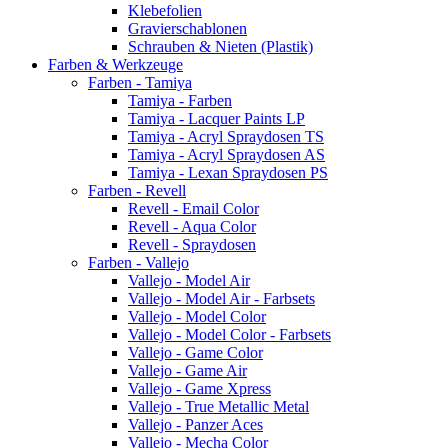
Klebefolien
Gravierschablonen
Schrauben & Nieten (Plastik)
Farben & Werkzeuge
Farben - Tamiya
Tamiya - Farben
Tamiya - Lacquer Paints LP
Tamiya - Acryl Spraydosen TS
Tamiya - Acryl Spraydosen AS
Tamiya - Lexan Spraydosen PS
Farben - Revell
Revell - Email Color
Revell - Aqua Color
Revell - Spraydosen
Farben - Vallejo
Vallejo - Model Air
Vallejo - Model Air - Farbsets
Vallejo - Model Color
Vallejo - Model Color - Farbsets
Vallejo - Game Color
Vallejo - Game Air
Vallejo - Game Xpress
Vallejo - True Metallic Metal
Vallejo - Panzer Aces
Vallejo - Mecha Color