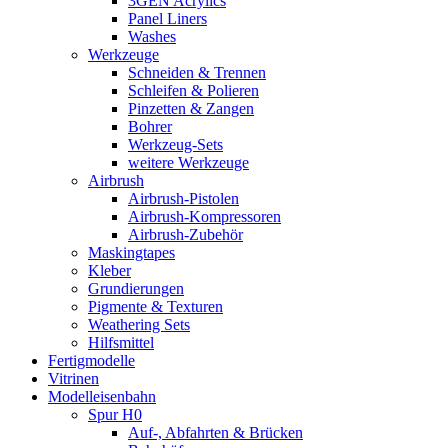
3GEN Acrylics
Panel Liners
Washes
Werkzeuge
Schneiden & Trennen
Schleifen & Polieren
Pinzetten & Zangen
Bohrer
Werkzeug-Sets
weitere Werkzeuge
Airbrush
Airbrush-Pistolen
Airbrush-Kompressoren
Airbrush-Zubehör
Maskingtapes
Kleber
Grundierungen
Pigmente & Texturen
Weathering Sets
Hilfsmittel
Fertigmodelle
Vitrinen
Modelleisenbahn
Spur H0
Auf-, Abfahrten & Brücken