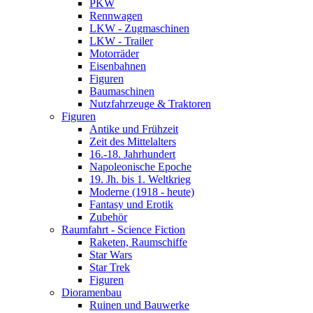
PKW
Rennwagen
LKW - Zugmaschinen
LKW - Trailer
Motorräder
Eisenbahnen
Figuren
Baumaschinen
Nutzfahrzeuge & Traktoren
Figuren
Antike und Frühzeit
Zeit des Mittelalters
16.-18. Jahrhundert
Napoleonische Epoche
19. Jh. bis 1. Weltkrieg
Moderne (1918 - heute)
Fantasy und Erotik
Zubehör
Raumfahrt - Science Fiction
Raketen, Raumschiffe
Star Wars
Star Trek
Figuren
Dioramenbau
Ruinen und Bauwerke