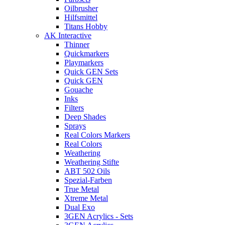
Oilbrusher
Hilfsmittel
Titans Hobby
AK Interactive
Thinner
Quickmarkers
Playmarkers
Quick GEN Sets
Quick GEN
Gouache
Inks
Filters
Deep Shades
Sprays
Real Colors Markers
Real Colors
Weathering
Weathering Stifte
ABT 502 Oils
Spezial-Farben
True Metal
Xtreme Metal
Dual Exo
3GEN Acrylics - Sets