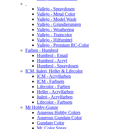
Vallejo - Spraydosen
Vallejo - Metal Color
Vallejo - Model Wash
Vallejo - Grundierungen
Vallejo - Weathering
Vallejo - Traincolor
Vallejo - Hilfsmittel
Vallejo - Premium RC-Color
Farben - Humbrol
Humbrol - Email
Humbrol - Acryl
Humbrol - Spraydosen
ICM, Italeri, Heller & Lifecolor
ICM - Acrylfarben
ICM - Farbsets
Lifecolor - Farben
Heller - Acrylfarben
Italeri - Acrylfarben
Lifecolor - Farbsets
Mr Hobby-Gunze
Aqueous Hobby Colors
Aqueous Gundam Color
Gundam Color
Mr. Color Spray