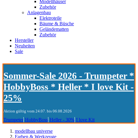
Modellhäuser
Zubehör
Anlagenbau
Elektroteile
Bäume & Büsche
Geländematten
Zubehör
Hersteller
Neuheiten
Sale
Sommer-Sale 2026 - Trumpeter *
HobbyBoss * Heller * I love Kit -
25%
Aktion gültig vom 24.07. bis 06.08.2026
Trumpeter
HobbyBoss
Heller - 30%
I love Kit
modellbau universe
Farben & Werkzeuge