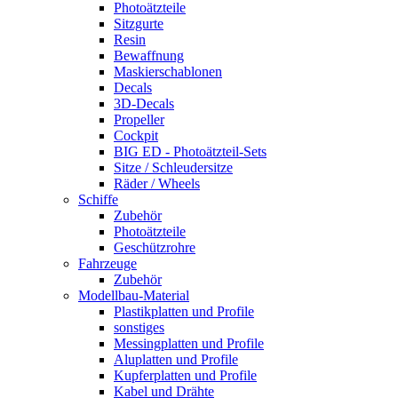
Photoätzteile
Sitzgurte
Resin
Bewaffnung
Maskierschablonen
Decals
3D-Decals
Propeller
Cockpit
BIG ED - Photoätzteil-Sets
Sitze / Schleudersitze
Räder / Wheels
Schiffe
Zubehör
Photoätzteile
Geschützrohre
Fahrzeuge
Zubehör
Modellbau-Material
Plastikplatten und Profile
sonstiges
Messingplatten und Profile
Aluplatten und Profile
Kupferplatten und Profile
Kabel und Drähte