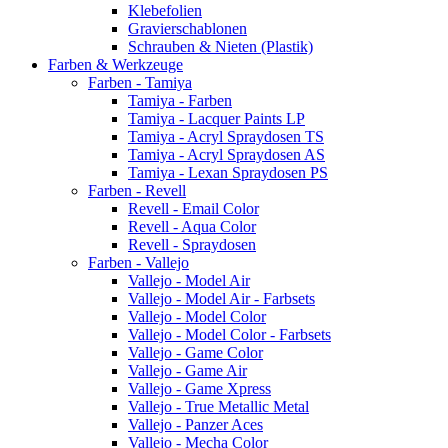
Klebefolien
Gravierschablonen
Schrauben & Nieten (Plastik)
Farben & Werkzeuge
Farben - Tamiya
Tamiya - Farben
Tamiya - Lacquer Paints LP
Tamiya - Acryl Spraydosen TS
Tamiya - Acryl Spraydosen AS
Tamiya - Lexan Spraydosen PS
Farben - Revell
Revell - Email Color
Revell - Aqua Color
Revell - Spraydosen
Farben - Vallejo
Vallejo - Model Air
Vallejo - Model Air - Farbsets
Vallejo - Model Color
Vallejo - Model Color - Farbsets
Vallejo - Game Color
Vallejo - Game Air
Vallejo - Game Xpress
Vallejo - True Metallic Metal
Vallejo - Panzer Aces
Vallejo - Mecha Color