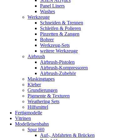
3GEN Acrylics
Panel Liners
Washes
Werkzeuge
Schneiden & Trennen
Schleifen & Polieren
Pinzetten & Zangen
Bohrer
Werkzeug-Sets
weitere Werkzeuge
Airbrush
Airbrush-Pistolen
Airbrush-Kompressoren
Airbrush-Zubehör
Maskingtapes
Kleber
Grundierungen
Pigmente & Texturen
Weathering Sets
Hilfsmittel
Fertigmodelle
Vitrinen
Modelleisenbahn
Spur H0
Auf-, Abfahrten & Brücken