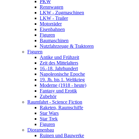
PKW
Rennwagen
LKW - Zugmaschinen
LKW - Trailer
Motorräder
Eisenbahnen
Figuren
Baumaschinen
Nutzfahrzeuge & Traktoren
Figuren
Antike und Frühzeit
Zeit des Mittelalters
16.-18. Jahrhundert
Napoleonische Epoche
19. Jh. bis 1. Weltkrieg
Moderne (1918 - heute)
Fantasy und Erotik
Zubehör
Raumfahrt - Science Fiction
Raketen, Raumschiffe
Star Wars
Star Trek
Figuren
Dioramenbau
Ruinen und Bauwerke