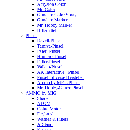
Acrysion Color
Mr. Color
Gundam Color Spray
Gundam Marker
Mr. Hobby Marker
Hilfsmittel
Pinsel
Revell-Pinsel
Tamiya-Pinsel
Italeri-Pinsel
Humbrol-Pinsel
Faller-Pinsel
Vallejo-Pinsel
AK Interactive - Pinsel
Pinsel - diverse Hersteller
Ammo by MIG -Pinsel
Mr. Hobby-Gunze Pinsel
AMMO by MIG
Shader
ATOM
Cobra Motor
Drybrush
Washes & Filters
A-Stand
Farbsets