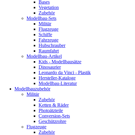
Bases
Vegetation
Zubehör
Modellbau-Sets
Militär
Flugzeuge
Schiffe
Fahrzeuge
Hubschrauber
Raumfahrt
Modellbau-Artikel
Kids - Modellbausätze
Dinosaurier
Leonardo da Vinci - Plastik
Hersteller-Kataloge
Modellbau-Literatur
Modellbauzubehör
Militär
Zubehör
Ketten & Räder
Photoätzteile
Conversion-Sets
Geschützrohre
Flugzeuge
Zubehör