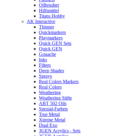
Oilbrusher
Hilfsmittel
Titans Hobby
AK Interactive
Thinner
Quickmarkers
Playmarkers
Quick GEN Sets
Quick GEN
Gouache
Inks
Filters
Deep Shades
Sprays
Real Colors Markers
Real Colors
Weathering
Weathering Stifte
ABT 502 Oils
Spezial-Farben
True Metal
Xtreme Metal
Dual Exo
3GEN Acrylics - Sets