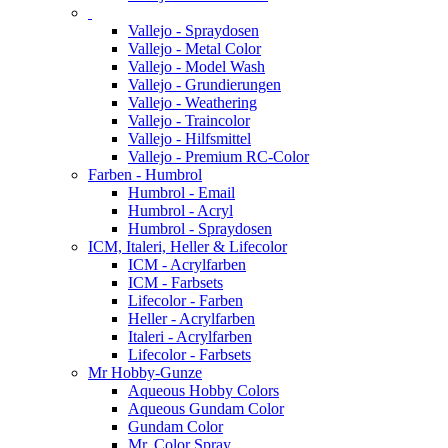
Vallejo - Spraydosen
Vallejo - Metal Color
Vallejo - Model Wash
Vallejo - Grundierungen
Vallejo - Weathering
Vallejo - Traincolor
Vallejo - Hilfsmittel
Vallejo - Premium RC-Color
Farben - Humbrol
Humbrol - Email
Humbrol - Acryl
Humbrol - Spraydosen
ICM, Italeri, Heller & Lifecolor
ICM - Acrylfarben
ICM - Farbsets
Lifecolor - Farben
Heller - Acrylfarben
Italeri - Acrylfarben
Lifecolor - Farbsets
Mr Hobby-Gunze
Aqueous Hobby Colors
Aqueous Gundam Color
Gundam Color
Mr. Color Spray