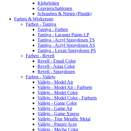
Klebefolien
Gravierschablonen
Schrauben & Nieten (Plastik)
Farben & Werkzeuge
Farben - Tamiya
Tamiya - Farben
Tamiya - Lacquer Paints LP
Tamiya - Acryl Spraydosen TS
Tamiya - Acryl Spraydosen AS
Tamiya - Lexan Spraydosen PS
Farben - Revell
Revell - Email Color
Revell - Aqua Color
Revell - Spraydosen
Farben - Vallejo
Vallejo - Model Air
Vallejo - Model Air - Farbsets
Vallejo - Model Color
Vallejo - Model Color - Farbsets
Vallejo - Game Color
Vallejo - Game Air
Vallejo - Game Xpress
Vallejo - True Metallic Metal
Vallejo - Panzer Aces
Vallejo - Mecha Color