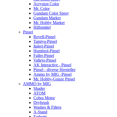
Acrysion Color
Mr. Color
Gundam Color Spray
Gundam Marker
Mr. Hobby Marker
Hilfsmittel
Pinsel
Revell-Pinsel
Tamiya-Pinsel
Italeri-Pinsel
Humbrol-Pinsel
Faller-Pinsel
Vallejo-Pinsel
AK Interactive - Pinsel
Pinsel - diverse Hersteller
Ammo by MIG -Pinsel
Mr. Hobby-Gunze Pinsel
AMMO by MIG
Shader
ATOM
Cobra Motor
Drybrush
Washes & Filters
A-Stand
Farbsets