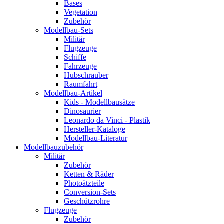
Bases
Vegetation
Zubehör
Modellbau-Sets
Militär
Flugzeuge
Schiffe
Fahrzeuge
Hubschrauber
Raumfahrt
Modellbau-Artikel
Kids - Modellbausätze
Dinosaurier
Leonardo da Vinci - Plastik
Hersteller-Kataloge
Modellbau-Literatur
Modellbauzubehör
Militär
Zubehör
Ketten & Räder
Photoätzteile
Conversion-Sets
Geschützrohre
Flugzeuge
Zubehör