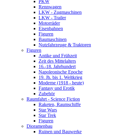
PKW
Rennwagen
LKW - Zugmaschinen
LKW - Trailer
Motorräder
Eisenbahnen
Figuren
Baumaschinen
Nutzfahrzeuge & Traktoren
Figuren
Antike und Frühzeit
Zeit des Mittelalters
16.-18. Jahrhundert
Napoleonische Epoche
19. Jh. bis 1. Weltkrieg
Moderne (1918 - heute)
Fantasy und Erotik
Zubehör
Raumfahrt - Science Fiction
Raketen, Raumschiffe
Star Wars
Star Trek
Figuren
Dioramenbau
Ruinen und Bauwerke