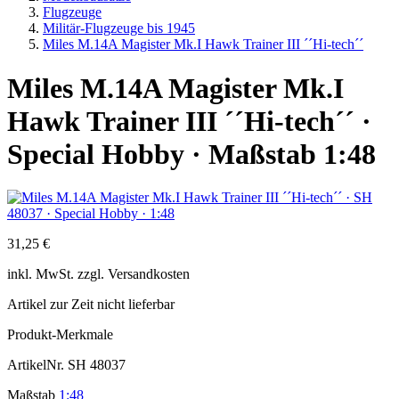
Flugzeuge
Militär-Flugzeuge bis 1945
Miles M.14A Magister Mk.I Hawk Trainer III ´´Hi-tech´´
Miles M.14A Magister Mk.I
Hawk Trainer III ´´Hi-tech´´ ·
Special Hobby · Maßstab 1:48
31,25 €
inkl.
MwSt. zzgl.
Versandkosten
Artikel zur Zeit nicht lieferbar
Produkt-Merkmale
ArtikelNr.
SH 48037
Maßstab
1:48