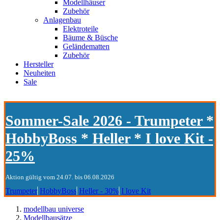
Modellhäuser
Zubehör
Anlagenbau
Elektroteile
Bäume & Büsche
Geländematten
Zubehör
Hersteller
Neuheiten
Sale
Sommer-Sale 2026 - Trumpeter *
HobbyBoss * Heller * I love Kit -
25%
Aktion gültig vom 24.07. bis 06.08.2026
Trumpeter
HobbyBoss
Heller - 30%
I love Kit
modellbau universe
Modellbausätze