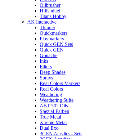
Oilbrusher
Hilfsmittel
Titans Hobby
AK Interactive
Thinner
Quickmarkers
Playmarkers
Quick GEN Sets
Quick GEN
Gouache
Inks
Filters
Deep Shades
Sprays
Real Colors Markers
Real Colors
Weathering
Weathering Stifte
ABT 502 Oils
Spezial-Farben
True Metal
Xtreme Metal
Dual Exo
3GEN Acrylics - Sets