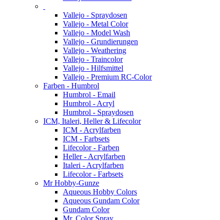
Vallejo - Spraydosen
Vallejo - Metal Color
Vallejo - Model Wash
Vallejo - Grundierungen
Vallejo - Weathering
Vallejo - Traincolor
Vallejo - Hilfsmittel
Vallejo - Premium RC-Color
Farben - Humbrol
Humbrol - Email
Humbrol - Acryl
Humbrol - Spraydosen
ICM, Italeri, Heller & Lifecolor
ICM - Acrylfarben
ICM - Farbsets
Lifecolor - Farben
Heller - Acrylfarben
Italeri - Acrylfarben
Lifecolor - Farbsets
Mr Hobby-Gunze
Aqueous Hobby Colors
Aqueous Gundam Color
Gundam Color
Mr. Color Spray