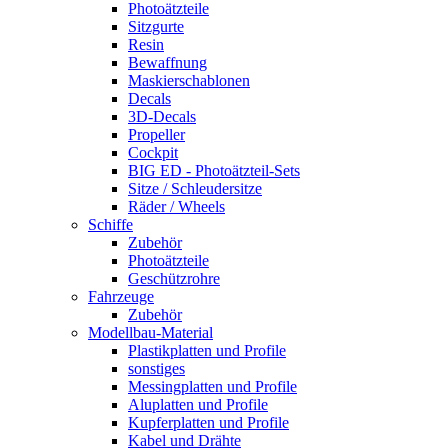
Photoätzteile
Sitzgurte
Resin
Bewaffnung
Maskierschablonen
Decals
3D-Decals
Propeller
Cockpit
BIG ED - Photoätzteil-Sets
Sitze / Schleudersitze
Räder / Wheels
Schiffe
Zubehör
Photoätzteile
Geschützrohre
Fahrzeuge
Zubehör
Modellbau-Material
Plastikplatten und Profile
sonstiges
Messingplatten und Profile
Aluplatten und Profile
Kupferplatten und Profile
Kabel und Drähte