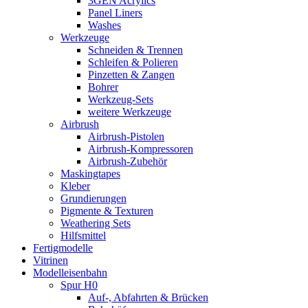
3GEN Acrylics
Panel Liners
Washes
Werkzeuge
Schneiden & Trennen
Schleifen & Polieren
Pinzetten & Zangen
Bohrer
Werkzeug-Sets
weitere Werkzeuge
Airbrush
Airbrush-Pistolen
Airbrush-Kompressoren
Airbrush-Zubehör
Maskingtapes
Kleber
Grundierungen
Pigmente & Texturen
Weathering Sets
Hilfsmittel
Fertigmodelle
Vitrinen
Modelleisenbahn
Spur H0
Auf-, Abfahrten & Brücken