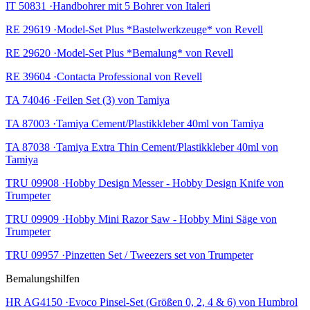
IT 50831 ·Handbohrer mit 5 Bohrer von Italeri
RE 29619 ·Model-Set Plus *Bastelwerkzeuge* von Revell
RE 29620 ·Model-Set Plus *Bemalung* von Revell
RE 39604 ·Contacta Professional von Revell
TA 74046 ·Feilen Set (3) von Tamiya
TA 87003 ·Tamiya Cement/Plastikkleber 40ml von Tamiya
TA 87038 ·Tamiya Extra Thin Cement/Plastikkleber 40ml von
Tamiya
TRU 09908 ·Hobby Design Messer - Hobby Design Knife von
Trumpeter
TRU 09909 ·Hobby Mini Razor Saw - Hobby Mini Säge von
Trumpeter
TRU 09957 ·Pinzetten Set / Tweezers set von Trumpeter
Bemalungshilfen
HR AG4150 ·Evoco Pinsel-Set (Größen 0, 2, 4 & 6) von Humbrol