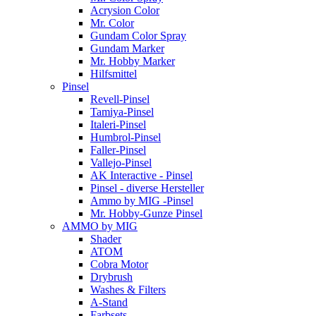
Acrysion Color
Mr. Color
Gundam Color Spray
Gundam Marker
Mr. Hobby Marker
Hilfsmittel
Pinsel
Revell-Pinsel
Tamiya-Pinsel
Italeri-Pinsel
Humbrol-Pinsel
Faller-Pinsel
Vallejo-Pinsel
AK Interactive - Pinsel
Pinsel - diverse Hersteller
Ammo by MIG -Pinsel
Mr. Hobby-Gunze Pinsel
AMMO by MIG
Shader
ATOM
Cobra Motor
Drybrush
Washes & Filters
A-Stand
Farbsets