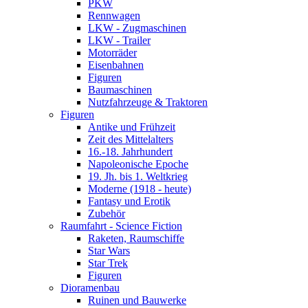
PKW
Rennwagen
LKW - Zugmaschinen
LKW - Trailer
Motorräder
Eisenbahnen
Figuren
Baumaschinen
Nutzfahrzeuge & Traktoren
Figuren
Antike und Frühzeit
Zeit des Mittelalters
16.-18. Jahrhundert
Napoleonische Epoche
19. Jh. bis 1. Weltkrieg
Moderne (1918 - heute)
Fantasy und Erotik
Zubehör
Raumfahrt - Science Fiction
Raketen, Raumschiffe
Star Wars
Star Trek
Figuren
Dioramenbau
Ruinen und Bauwerke