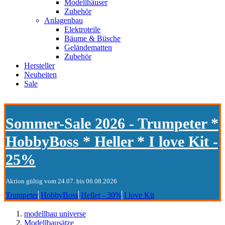
Modellhäuser
Zubehör
Anlagenbau
Elektroteile
Bäume & Büsche
Geländematten
Zubehör
Hersteller
Neuheiten
Sale
Sommer-Sale 2026 - Trumpeter *
HobbyBoss * Heller * I love Kit -
25%
Aktion gültig vom 24.07. bis 06.08.2026
Trumpeter
HobbyBoss
Heller - 30%
I love Kit
modellbau universe
Modellbausätze