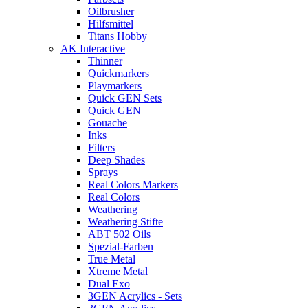
Oilbrusher
Hilfsmittel
Titans Hobby
AK Interactive
Thinner
Quickmarkers
Playmarkers
Quick GEN Sets
Quick GEN
Gouache
Inks
Filters
Deep Shades
Sprays
Real Colors Markers
Real Colors
Weathering
Weathering Stifte
ABT 502 Oils
Spezial-Farben
True Metal
Xtreme Metal
Dual Exo
3GEN Acrylics - Sets