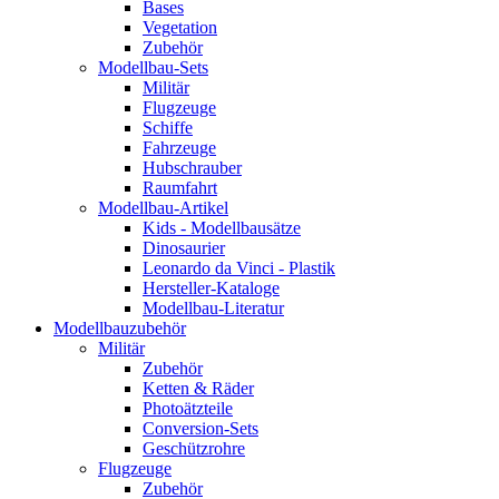
Bases
Vegetation
Zubehör
Modellbau-Sets
Militär
Flugzeuge
Schiffe
Fahrzeuge
Hubschrauber
Raumfahrt
Modellbau-Artikel
Kids - Modellbausätze
Dinosaurier
Leonardo da Vinci - Plastik
Hersteller-Kataloge
Modellbau-Literatur
Modellbauzubehör
Militär
Zubehör
Ketten & Räder
Photoätzteile
Conversion-Sets
Geschützrohre
Flugzeuge
Zubehör