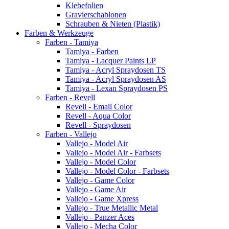
Klebefolien
Gravierschablonen
Schrauben & Nieten (Plastik)
Farben & Werkzeuge
Farben - Tamiya
Tamiya - Farben
Tamiya - Lacquer Paints LP
Tamiya - Acryl Spraydosen TS
Tamiya - Acryl Spraydosen AS
Tamiya - Lexan Spraydosen PS
Farben - Revell
Revell - Email Color
Revell - Aqua Color
Revell - Spraydosen
Farben - Vallejo
Vallejo - Model Air
Vallejo - Model Air - Farbsets
Vallejo - Model Color
Vallejo - Model Color - Farbsets
Vallejo - Game Color
Vallejo - Game Air
Vallejo - Game Xpress
Vallejo - True Metallic Metal
Vallejo - Panzer Aces
Vallejo - Mecha Color