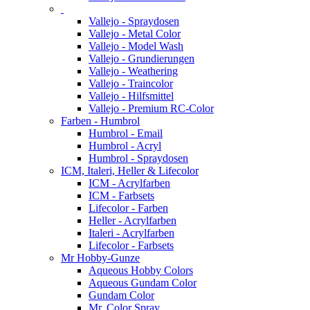
Vallejo - Spraydosen
Vallejo - Metal Color
Vallejo - Model Wash
Vallejo - Grundierungen
Vallejo - Weathering
Vallejo - Traincolor
Vallejo - Hilfsmittel
Vallejo - Premium RC-Color
Farben - Humbrol
Humbrol - Email
Humbrol - Acryl
Humbrol - Spraydosen
ICM, Italeri, Heller & Lifecolor
ICM - Acrylfarben
ICM - Farbsets
Lifecolor - Farben
Heller - Acrylfarben
Italeri - Acrylfarben
Lifecolor - Farbsets
Mr Hobby-Gunze
Aqueous Hobby Colors
Aqueous Gundam Color
Gundam Color
Mr. Color Spray