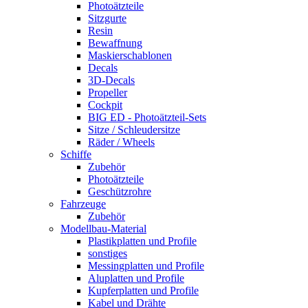
Photoätzteile
Sitzgurte
Resin
Bewaffnung
Maskierschablonen
Decals
3D-Decals
Propeller
Cockpit
BIG ED - Photoätzteil-Sets
Sitze / Schleudersitze
Räder / Wheels
Schiffe
Zubehör
Photoätzteile
Geschützrohre
Fahrzeuge
Zubehör
Modellbau-Material
Plastikplatten und Profile
sonstiges
Messingplatten und Profile
Aluplatten und Profile
Kupferplatten und Profile
Kabel und Drähte