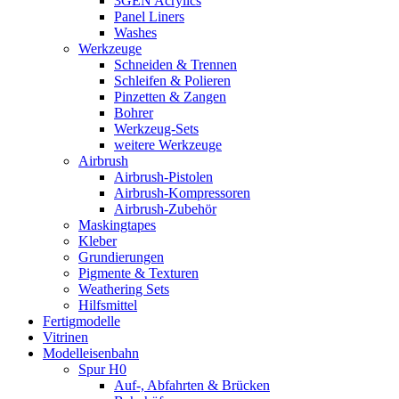
3GEN Acrylics
Panel Liners
Washes
Werkzeuge
Schneiden & Trennen
Schleifen & Polieren
Pinzetten & Zangen
Bohrer
Werkzeug-Sets
weitere Werkzeuge
Airbrush
Airbrush-Pistolen
Airbrush-Kompressoren
Airbrush-Zubehör
Maskingtapes
Kleber
Grundierungen
Pigmente & Texturen
Weathering Sets
Hilfsmittel
Fertigmodelle
Vitrinen
Modelleisenbahn
Spur H0
Auf-, Abfahrten & Brücken