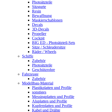
Photoätzteile
Sitzgurte
Resin
Bewaffnung
Maskierschablonen
Decals
3D-Decals
Propeller
Cockpit
BIG ED - Photoätzteil-Sets
Sitze / Schleudersitze
Räder / Wheels
Schiffe
Zubehör
Photoätzteile
Geschützrohre
Fahrzeuge
Zubehör
Modellbau-Material
Plastikplatten und Profile
sonstiges
Messingplatten und Profile
Aluplatten und Profile
Kupferplatten und Profile
Kabel und Drähte