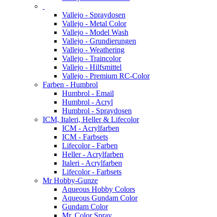
Vallejo - Spraydosen
Vallejo - Metal Color
Vallejo - Model Wash
Vallejo - Grundierungen
Vallejo - Weathering
Vallejo - Traincolor
Vallejo - Hilfsmittel
Vallejo - Premium RC-Color
Farben - Humbrol
Humbrol - Email
Humbrol - Acryl
Humbrol - Spraydosen
ICM, Italeri, Heller & Lifecolor
ICM - Acrylfarben
ICM - Farbsets
Lifecolor - Farben
Heller - Acrylfarben
Italeri - Acrylfarben
Lifecolor - Farbsets
Mr Hobby-Gunze
Aqueous Hobby Colors
Aqueous Gundam Color
Gundam Color
Mr. Color Spray