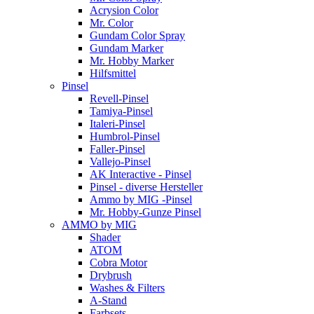
Acrysion Color
Mr. Color
Gundam Color Spray
Gundam Marker
Mr. Hobby Marker
Hilfsmittel
Pinsel
Revell-Pinsel
Tamiya-Pinsel
Italeri-Pinsel
Humbrol-Pinsel
Faller-Pinsel
Vallejo-Pinsel
AK Interactive - Pinsel
Pinsel - diverse Hersteller
Ammo by MIG -Pinsel
Mr. Hobby-Gunze Pinsel
AMMO by MIG
Shader
ATOM
Cobra Motor
Drybrush
Washes & Filters
A-Stand
Farbsets