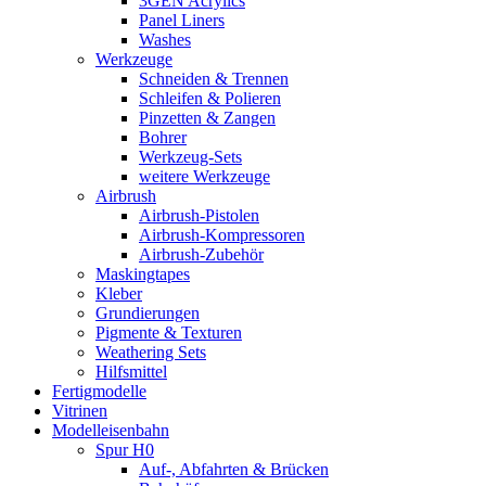
3GEN Acrylics
Panel Liners
Washes
Werkzeuge
Schneiden & Trennen
Schleifen & Polieren
Pinzetten & Zangen
Bohrer
Werkzeug-Sets
weitere Werkzeuge
Airbrush
Airbrush-Pistolen
Airbrush-Kompressoren
Airbrush-Zubehör
Maskingtapes
Kleber
Grundierungen
Pigmente & Texturen
Weathering Sets
Hilfsmittel
Fertigmodelle
Vitrinen
Modelleisenbahn
Spur H0
Auf-, Abfahrten & Brücken