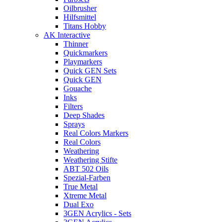
Oilbrusher
Hilfsmittel
Titans Hobby
AK Interactive
Thinner
Quickmarkers
Playmarkers
Quick GEN Sets
Quick GEN
Gouache
Inks
Filters
Deep Shades
Sprays
Real Colors Markers
Real Colors
Weathering
Weathering Stifte
ABT 502 Oils
Spezial-Farben
True Metal
Xtreme Metal
Dual Exo
3GEN Acrylics - Sets