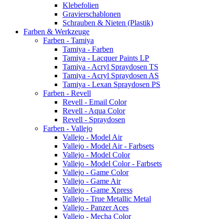
Klebefolien
Gravierschablonen
Schrauben & Nieten (Plastik)
Farben & Werkzeuge
Farben - Tamiya
Tamiya - Farben
Tamiya - Lacquer Paints LP
Tamiya - Acryl Spraydosen TS
Tamiya - Acryl Spraydosen AS
Tamiya - Lexan Spraydosen PS
Farben - Revell
Revell - Email Color
Revell - Aqua Color
Revell - Spraydosen
Farben - Vallejo
Vallejo - Model Air
Vallejo - Model Air - Farbsets
Vallejo - Model Color
Vallejo - Model Color - Farbsets
Vallejo - Game Color
Vallejo - Game Air
Vallejo - Game Xpress
Vallejo - True Metallic Metal
Vallejo - Panzer Aces
Vallejo - Mecha Color