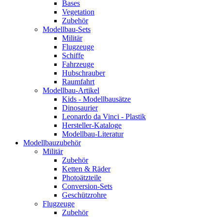
Bases
Vegetation
Zubehör
Modellbau-Sets
Militär
Flugzeuge
Schiffe
Fahrzeuge
Hubschrauber
Raumfahrt
Modellbau-Artikel
Kids - Modellbausätze
Dinosaurier
Leonardo da Vinci - Plastik
Hersteller-Kataloge
Modellbau-Literatur
Modellbauzubehör
Militär
Zubehör
Ketten & Räder
Photoätzteile
Conversion-Sets
Geschützrohre
Flugzeuge
Zubehör