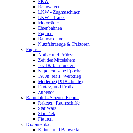
PKW
Rennwagen
LKW - Zugmaschinen
LKW - Trailer
Motorräder
Eisenbahnen
Figuren
Baumaschinen
Nutzfahrzeuge & Traktoren
Figuren
Antike und Frühzeit
Zeit des Mittelalters
16.-18. Jahrhundert
Napoleonische Epoche
19. Jh. bis 1. Weltkrieg
Moderne (1918 - heute)
Fantasy und Erotik
Zubehör
Raumfahrt - Science Fiction
Raketen, Raumschiffe
Star Wars
Star Trek
Figuren
Dioramenbau
Ruinen und Bauwerke