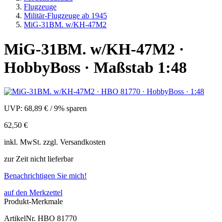
Flugzeuge
Militär-Flugzeuge ab 1945
MiG-31BM. w/KH-47M2
MiG-31BM. w/KH-47M2 ·
HobbyBoss · Maßstab 1:48
UVP:
68,89 €
/
9% sparen
62,50 €
inkl.
MwSt. zzgl.
Versandkosten
zur Zeit nicht lieferbar
Benachrichtigen Sie mich!
auf den Merkzettel
Produkt-Merkmale
ArtikelNr.
HBO 81770