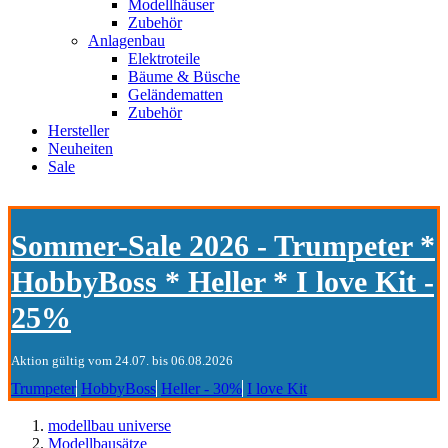
Modellhäuser
Zubehör
Anlagenbau
Elektroteile
Bäume & Büsche
Geländematten
Zubehör
Hersteller
Neuheiten
Sale
Sommer-Sale 2026 - Trumpeter *
HobbyBoss * Heller * I love Kit -
25%
Aktion gültig vom 24.07. bis 06.08.2026
Trumpeter
HobbyBoss
Heller - 30%
I love Kit
modellbau universe
Modellbausätze