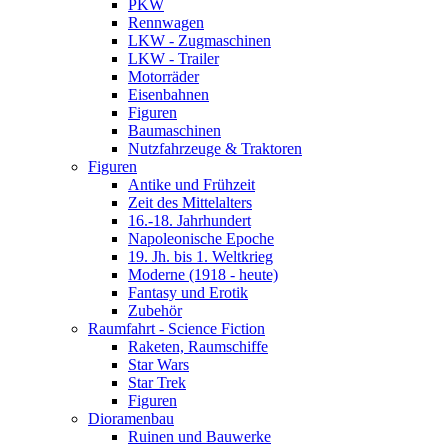
PKW
Rennwagen
LKW - Zugmaschinen
LKW - Trailer
Motorräder
Eisenbahnen
Figuren
Baumaschinen
Nutzfahrzeuge & Traktoren
Figuren
Antike und Frühzeit
Zeit des Mittelalters
16.-18. Jahrhundert
Napoleonische Epoche
19. Jh. bis 1. Weltkrieg
Moderne (1918 - heute)
Fantasy und Erotik
Zubehör
Raumfahrt - Science Fiction
Raketen, Raumschiffe
Star Wars
Star Trek
Figuren
Dioramenbau
Ruinen und Bauwerke