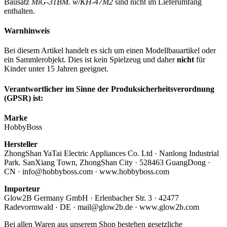
Bausatz
MiG-31BM. w/KH-47M2
sind nicht im Lieferumfang
enthalten.
Warnhinweis
Bei diesem Artikel handelt es sich um einen Modellbauartikel oder
ein Sammlerobjekt. Dies ist kein Spielzeug und daher
nicht
für
Kinder unter 15 Jahren geeignet.
Verantwortlicher im Sinne der Produksicherheitsverordnung
(GPSR) ist:
Marke
HobbyBoss
Hersteller
ZhongShan YaTai Electric Appliances Co. Ltd · Nanlong Industrial
Park. SanXiang Town, ZhongShan City · 528463 GuangDong ·
CN · info@hobbyboss.com · www.hobbyboss.com
Importeur
Glow2B Germany GmbH · Erlenbacher Str. 3 · 42477
Radevormwald · DE · mail@glow2b.de · www.glow2b.com
Bei allen Waren aus unserem Shop bestehen gesetzliche