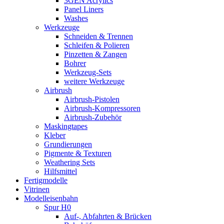
3GEN Acrylics
Panel Liners
Washes
Werkzeuge
Schneiden & Trennen
Schleifen & Polieren
Pinzetten & Zangen
Bohrer
Werkzeug-Sets
weitere Werkzeuge
Airbrush
Airbrush-Pistolen
Airbrush-Kompressoren
Airbrush-Zubehör
Maskingtapes
Kleber
Grundierungen
Pigmente & Texturen
Weathering Sets
Hilfsmittel
Fertigmodelle
Vitrinen
Modelleisenbahn
Spur H0
Auf-, Abfahrten & Brücken