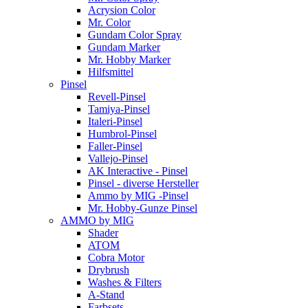
Acrysion Color
Mr. Color
Gundam Color Spray
Gundam Marker
Mr. Hobby Marker
Hilfsmittel
Pinsel
Revell-Pinsel
Tamiya-Pinsel
Italeri-Pinsel
Humbrol-Pinsel
Faller-Pinsel
Vallejo-Pinsel
AK Interactive - Pinsel
Pinsel - diverse Hersteller
Ammo by MIG -Pinsel
Mr. Hobby-Gunze Pinsel
AMMO by MIG
Shader
ATOM
Cobra Motor
Drybrush
Washes & Filters
A-Stand
Farbsets