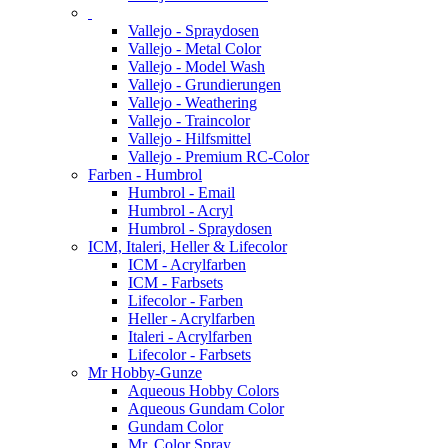
Vallejo - Spraydosen
Vallejo - Metal Color
Vallejo - Model Wash
Vallejo - Grundierungen
Vallejo - Weathering
Vallejo - Traincolor
Vallejo - Hilfsmittel
Vallejo - Premium RC-Color
Farben - Humbrol
Humbrol - Email
Humbrol - Acryl
Humbrol - Spraydosen
ICM, Italeri, Heller & Lifecolor
ICM - Acrylfarben
ICM - Farbsets
Lifecolor - Farben
Heller - Acrylfarben
Italeri - Acrylfarben
Lifecolor - Farbsets
Mr Hobby-Gunze
Aqueous Hobby Colors
Aqueous Gundam Color
Gundam Color
Mr. Color Spray