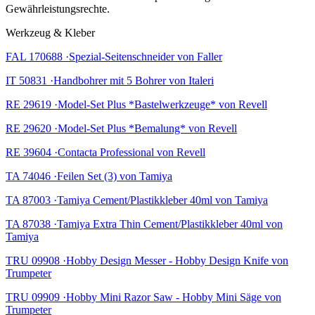
Gewährleistungsrechte.
Werkzeug & Kleber
FAL 170688 ·Spezial-Seitenschneider von Faller
IT 50831 ·Handbohrer mit 5 Bohrer von Italeri
RE 29619 ·Model-Set Plus *Bastelwerkzeuge* von Revell
RE 29620 ·Model-Set Plus *Bemalung* von Revell
RE 39604 ·Contacta Professional von Revell
TA 74046 ·Feilen Set (3) von Tamiya
TA 87003 ·Tamiya Cement/Plastikkleber 40ml von Tamiya
TA 87038 ·Tamiya Extra Thin Cement/Plastikkleber 40ml von
Tamiya
TRU 09908 ·Hobby Design Messer - Hobby Design Knife von
Trumpeter
TRU 09909 ·Hobby Mini Razor Saw - Hobby Mini Säge von
Trumpeter