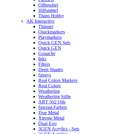
Oilbrusher
Hilfsmittel
Titans Hobby
AK Interactive
Thinner
Quickmarkers
Playmarkers
Quick GEN Sets
Quick GEN
Gouache
Inks
Filters
Deep Shades
Sprays
Real Colors Markers
Real Colors
Weathering
Weathering Stifte
ABT 502 Oils
Spezial-Farben
True Metal
Xtreme Metal
Dual Exo
3GEN Acrylics - Sets