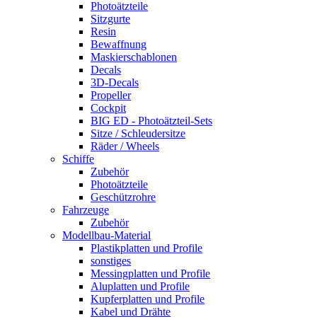
Photoätzteile
Sitzgurte
Resin
Bewaffnung
Maskierschablonen
Decals
3D-Decals
Propeller
Cockpit
BIG ED - Photoätzteil-Sets
Sitze / Schleudersitze
Räder / Wheels
Schiffe
Zubehör
Photoätzteile
Geschützrohre
Fahrzeuge
Zubehör
Modellbau-Material
Plastikplatten und Profile
sonstiges
Messingplatten und Profile
Aluplatten und Profile
Kupferplatten und Profile
Kabel und Drähte