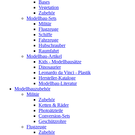
Bases
Vegetation
Zubehör
Modellbau-Sets
Militär
Flugzeuge
Schiffe
Fahrzeuge
Hubschrauber
Raumfahrt
Modellbau-Artikel
Kids - Modellbausätze
Dinosaurier
Leonardo da Vinci - Plastik
Hersteller-Kataloge
Modellbau-Literatur
Modellbauzubehör
Militär
Zubehör
Ketten & Räder
Photoätzteile
Conversion-Sets
Geschützrohre
Flugzeuge
Zubehör