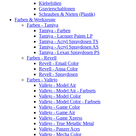
Klebefolien
Gravierschablonen
Schrauben & Nieten (Plastik)
Farben & Werkzeuge
Farben - Tamiya
Tamiya - Farben
Tamiya - Lacquer Paints LP
Tamiya - Acryl Spraydosen TS
Tamiya - Acryl Spraydosen AS
Tamiya - Lexan Spraydosen PS
Farben - Revell
Revell - Email Color
Revell - Aqua Color
Revell - Spraydosen
Farben - Vallejo
Vallejo - Model Air
Vallejo - Model Air - Farbsets
Vallejo - Model Color
Vallejo - Model Color - Farbsets
Vallejo - Game Color
Vallejo - Game Air
Vallejo - Game Xpress
Vallejo - True Metallic Metal
Vallejo - Panzer Aces
Vallejo - Mecha Color