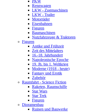
PKW
Rennwagen
LKW - Zugmaschinen
LKW - Trailer
Motorräder
Eisenbahnen
Figuren
Baumaschinen
Nutzfahrzeuge & Traktoren
Figuren
Antike und Frühzeit
Zeit des Mittelalters
16.-18. Jahrhundert
Napoleonische Epoche
19. Jh. bis 1. Weltkrieg
Moderne (1918 - heute)
Fantasy und Erotik
Zubehör
Raumfahrt - Science Fiction
Raketen, Raumschiffe
Star Wars
Star Trek
Figuren
Dioramenbau
Ruinen und Bauwerke