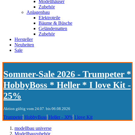
Modellhäuser
Zubehör
Anlagenbau
Elektroteile
Bäume & Büsche
Geländematten
Zubehör
Hersteller
Neuheiten
Sale
Sommer-Sale 2026 - Trumpeter *
HobbyBoss * Heller * I love Kit -
25%
Aktion gültig vom 24.07. bis 06.08.2026
Trumpeter
HobbyBoss
Heller - 30%
I love Kit
modellbau universe
Modellbauzubehör