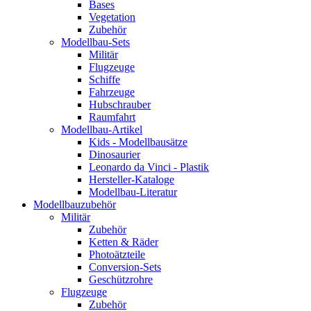
Bases
Vegetation
Zubehör
Modellbau-Sets
Militär
Flugzeuge
Schiffe
Fahrzeuge
Hubschrauber
Raumfahrt
Modellbau-Artikel
Kids - Modellbausätze
Dinosaurier
Leonardo da Vinci - Plastik
Hersteller-Kataloge
Modellbau-Literatur
Modellbauzubehör
Militär
Zubehör
Ketten & Räder
Photoätzteile
Conversion-Sets
Geschützrohre
Flugzeuge
Zubehör