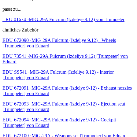
passt zu...
TRU 01674 ·MIG-29A Fulcrum (Izdeliye 9.12) von Trumpeter
ähnliches Zubehör
EDU 672090 ·MIG-29A Fulcrum (Izdeliye 9.12) - Wheels
[Trumpeter] von Eduard
EDU 73541 ·MIG-29A Fulcrum (Izdeliye 9.12) [Trumpeter] von
Eduard
EDU SS541 ·MIG-29A Fulcrum (Izdeliye 9.12) - Interior
[Trumpeter] von Eduard
EDU 672091 ·MIG-29A Fulcrum (Izdelye 9-12) - Exhaust nozzles
[Trumpeter] von Eduard
EDU 672093 ·MIG-29A Fulcrum (Izdelye 9-12) - Ejection seat
[Trumpeter] von Eduard
EDU 672094 ·MIG-29A Fulcrum (Izdelye 9-12) - Cockpit
[Trumpeter] von Eduard
EDU 672100 ·MiG-29A - Weapons set [Trumpeter] von Eduard