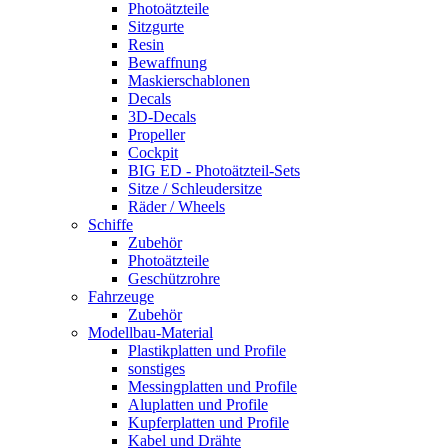
Photoätzteile
Sitzgurte
Resin
Bewaffnung
Maskierschablonen
Decals
3D-Decals
Propeller
Cockpit
BIG ED - Photoätzteil-Sets
Sitze / Schleudersitze
Räder / Wheels
Schiffe
Zubehör
Photoätzteile
Geschützrohre
Fahrzeuge
Zubehör
Modellbau-Material
Plastikplatten und Profile
sonstiges
Messingplatten und Profile
Aluplatten und Profile
Kupferplatten und Profile
Kabel und Drähte