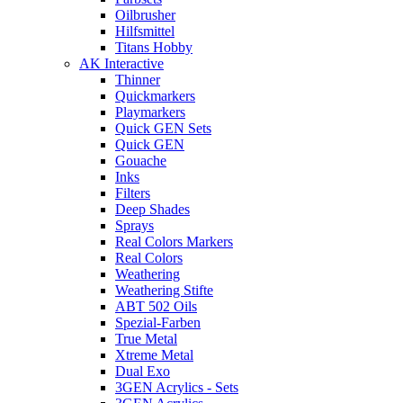
Oilbrusher
Hilfsmittel
Titans Hobby
AK Interactive
Thinner
Quickmarkers
Playmarkers
Quick GEN Sets
Quick GEN
Gouache
Inks
Filters
Deep Shades
Sprays
Real Colors Markers
Real Colors
Weathering
Weathering Stifte
ABT 502 Oils
Spezial-Farben
True Metal
Xtreme Metal
Dual Exo
3GEN Acrylics - Sets