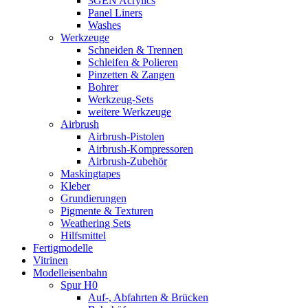
3GEN Acrylics
Panel Liners
Washes
Werkzeuge
Schneiden & Trennen
Schleifen & Polieren
Pinzetten & Zangen
Bohrer
Werkzeug-Sets
weitere Werkzeuge
Airbrush
Airbrush-Pistolen
Airbrush-Kompressoren
Airbrush-Zubehör
Maskingtapes
Kleber
Grundierungen
Pigmente & Texturen
Weathering Sets
Hilfsmittel
Fertigmodelle
Vitrinen
Modelleisenbahn
Spur H0
Auf-, Abfahrten & Brücken