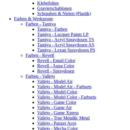
Klebefolien
Gravierschablonen
Schrauben & Nieten (Plastik)
Farben & Werkzeuge
Farben - Tamiya
Tamiya - Farben
Tamiya - Lacquer Paints LP
Tamiya - Acryl Spraydosen TS
Tamiya - Acryl Spraydosen AS
Tamiya - Lexan Spraydosen PS
Farben - Revell
Revell - Email Color
Revell - Aqua Color
Revell - Spraydosen
Farben - Vallejo
Vallejo - Model Air
Vallejo - Model Air - Farbsets
Vallejo - Model Color
Vallejo - Model Color - Farbsets
Vallejo - Game Color
Vallejo - Game Air
Vallejo - Game Xpress
Vallejo - True Metallic Metal
Vallejo - Panzer Aces
Vallejo - Mecha Color