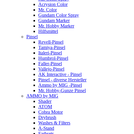
Acrysion Color
Mr. Color
Gundam Color Spray
Gundam Marker
Mr. Hobby Marker
Hilfsmittel
Pinsel
Revell-Pinsel
Tamiya-Pinsel
Italeri-Pinsel
Humbrol-Pinsel
Faller-Pinsel
Vallejo-Pinsel
AK Interactive - Pinsel
Pinsel - diverse Hersteller
Ammo by MIG -Pinsel
Mr. Hobby-Gunze Pinsel
AMMO by MIG
Shader
ATOM
Cobra Motor
Drybrush
Washes & Filters
A-Stand
Farbsets