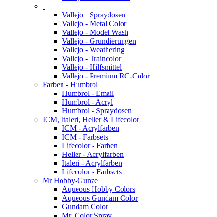
Vallejo - Spraydosen
Vallejo - Metal Color
Vallejo - Model Wash
Vallejo - Grundierungen
Vallejo - Weathering
Vallejo - Traincolor
Vallejo - Hilfsmittel
Vallejo - Premium RC-Color
Farben - Humbrol
Humbrol - Email
Humbrol - Acryl
Humbrol - Spraydosen
ICM, Italeri, Heller & Lifecolor
ICM - Acrylfarben
ICM - Farbsets
Lifecolor - Farben
Heller - Acrylfarben
Italeri - Acrylfarben
Lifecolor - Farbsets
Mr Hobby-Gunze
Aqueous Hobby Colors
Aqueous Gundam Color
Gundam Color
Mr. Color Spray