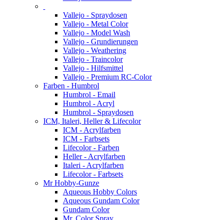
Vallejo - Spraydosen
Vallejo - Metal Color
Vallejo - Model Wash
Vallejo - Grundierungen
Vallejo - Weathering
Vallejo - Traincolor
Vallejo - Hilfsmittel
Vallejo - Premium RC-Color
Farben - Humbrol
Humbrol - Email
Humbrol - Acryl
Humbrol - Spraydosen
ICM, Italeri, Heller & Lifecolor
ICM - Acrylfarben
ICM - Farbsets
Lifecolor - Farben
Heller - Acrylfarben
Italeri - Acrylfarben
Lifecolor - Farbsets
Mr Hobby-Gunze
Aqueous Hobby Colors
Aqueous Gundam Color
Gundam Color
Mr. Color Spray