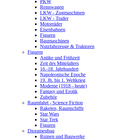
PKW
Rennwagen
LKW - Zugmaschinen
LKW - Trailer
Motorräder
Eisenbahnen
Figuren
Baumaschinen
Nutzfahrzeuge & Traktoren
Figuren
Antike und Frühzeit
Zeit des Mittelalters
16.-18. Jahrhundert
Napoleonische Epoche
19. Jh. bis 1. Weltkrieg
Moderne (1918 - heute)
Fantasy und Erotik
Zubehör
Raumfahrt - Science Fiction
Raketen, Raumschiffe
Star Wars
Star Trek
Figuren
Dioramenbau
Ruinen und Bauwerke