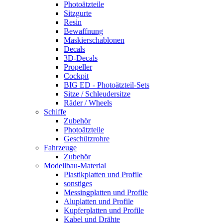
Photoätzteile
Sitzgurte
Resin
Bewaffnung
Maskierschablonen
Decals
3D-Decals
Propeller
Cockpit
BIG ED - Photoätzteil-Sets
Sitze / Schleudersitze
Räder / Wheels
Schiffe
Zubehör
Photoätzteile
Geschützrohre
Fahrzeuge
Zubehör
Modellbau-Material
Plastikplatten und Profile
sonstiges
Messingplatten und Profile
Aluplatten und Profile
Kupferplatten und Profile
Kabel und Drähte