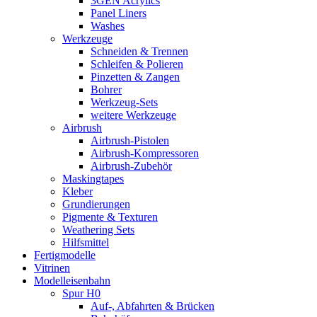
3GEN Acrylics
Panel Liners
Washes
Werkzeuge
Schneiden & Trennen
Schleifen & Polieren
Pinzetten & Zangen
Bohrer
Werkzeug-Sets
weitere Werkzeuge
Airbrush
Airbrush-Pistolen
Airbrush-Kompressoren
Airbrush-Zubehör
Maskingtapes
Kleber
Grundierungen
Pigmente & Texturen
Weathering Sets
Hilfsmittel
Fertigmodelle
Vitrinen
Modelleisenbahn
Spur H0
Auf-, Abfahrten & Brücken