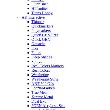
Oilbrusher
Hilfsmittel
Titans Hobby
AK Interactive
Thinner
Quickmarkers
Playmarkers
Quick GEN Sets
Quick GEN
Gouache
Inks
Filters
Deep Shades
Sprays
Real Colors Markers
Real Colors
Weathering
Weathering Stifte
ABT 502 Oils
Spezial-Farben
True Metal
Xtreme Metal
Dual Exo
3GEN Acrylics - Sets