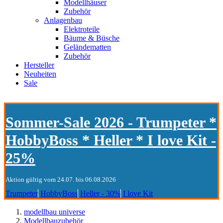
Modellhäuser
Zubehör
Anlagenbau
Elektroteile
Bäume & Büsche
Geländematten
Zubehör
Hersteller
Neuheiten
Sale
Sommer-Sale 2026 - Trumpeter *
HobbyBoss * Heller * I love Kit -
25%
Aktion gültig vom 24.07. bis 06.08.2026
Trumpeter
HobbyBoss
Heller - 30%
I love Kit
modellbau universe
Modellbauzubehör