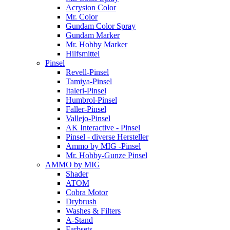
Acrysion Color
Mr. Color
Gundam Color Spray
Gundam Marker
Mr. Hobby Marker
Hilfsmittel
Pinsel
Revell-Pinsel
Tamiya-Pinsel
Italeri-Pinsel
Humbrol-Pinsel
Faller-Pinsel
Vallejo-Pinsel
AK Interactive - Pinsel
Pinsel - diverse Hersteller
Ammo by MIG -Pinsel
Mr. Hobby-Gunze Pinsel
AMMO by MIG
Shader
ATOM
Cobra Motor
Drybrush
Washes & Filters
A-Stand
Farbsets