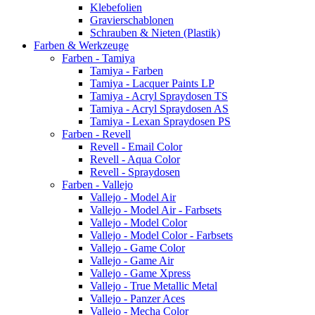
Klebefolien
Gravierschablonen
Schrauben & Nieten (Plastik)
Farben & Werkzeuge
Farben - Tamiya
Tamiya - Farben
Tamiya - Lacquer Paints LP
Tamiya - Acryl Spraydosen TS
Tamiya - Acryl Spraydosen AS
Tamiya - Lexan Spraydosen PS
Farben - Revell
Revell - Email Color
Revell - Aqua Color
Revell - Spraydosen
Farben - Vallejo
Vallejo - Model Air
Vallejo - Model Air - Farbsets
Vallejo - Model Color
Vallejo - Model Color - Farbsets
Vallejo - Game Color
Vallejo - Game Air
Vallejo - Game Xpress
Vallejo - True Metallic Metal
Vallejo - Panzer Aces
Vallejo - Mecha Color