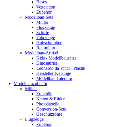
Bases
Vegetation
Zubehör
Modellbau-Sets
Militär
Flugzeuge
Schiffe
Fahrzeuge
Hubschrauber
Raumfahrt
Modellbau-Artikel
Kids - Modellbausätze
Dinosaurier
Leonardo da Vinci - Plastik
Hersteller-Kataloge
Modellbau-Literatur
Modellbauzubehör
Militär
Zubehör
Ketten & Räder
Photoätzteile
Conversion-Sets
Geschützrohre
Flugzeuge
Zubehör