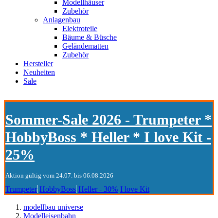
Modellhäuser
Zubehör
Anlagenbau
Elektroteile
Bäume & Büsche
Geländematten
Zubehör
Hersteller
Neuheiten
Sale
Sommer-Sale 2026 - Trumpeter *
HobbyBoss * Heller * I love Kit -
25%
Aktion gültig vom 24.07. bis 06.08.2026
Trumpeter
HobbyBoss
Heller - 30%
I love Kit
modellbau universe
Modelleisenbahn