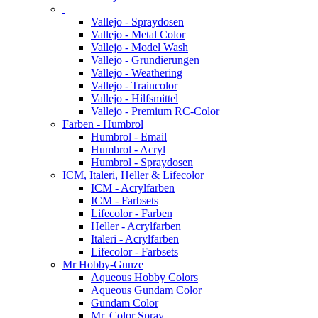
Vallejo - Spraydosen
Vallejo - Metal Color
Vallejo - Model Wash
Vallejo - Grundierungen
Vallejo - Weathering
Vallejo - Traincolor
Vallejo - Hilfsmittel
Vallejo - Premium RC-Color
Farben - Humbrol
Humbrol - Email
Humbrol - Acryl
Humbrol - Spraydosen
ICM, Italeri, Heller & Lifecolor
ICM - Acrylfarben
ICM - Farbsets
Lifecolor - Farben
Heller - Acrylfarben
Italeri - Acrylfarben
Lifecolor - Farbsets
Mr Hobby-Gunze
Aqueous Hobby Colors
Aqueous Gundam Color
Gundam Color
Mr. Color Spray