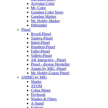
Acrysion Color
Mr. Color
Gundam Color Spray
Gundam Marker
Mr. Hobby Marker
Hilfsmittel
Pinsel
Revell-Pinsel
Tamiya-Pinsel
Italeri-Pinsel
Humbrol-Pinsel
Faller-Pinsel
Vallejo-Pinsel
AK Interactive - Pinsel
Pinsel - diverse Hersteller
Ammo by MIG -Pinsel
Mr. Hobby-Gunze Pinsel
AMMO by MIG
Shader
ATOM
Cobra Motor
Drybrush
Washes & Filters
A-Stand
Farbsets