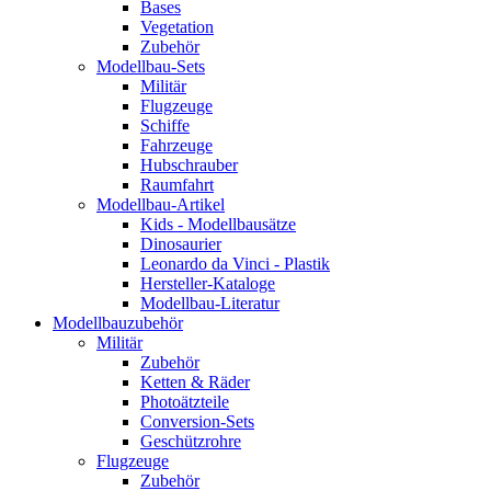
Bases
Vegetation
Zubehör
Modellbau-Sets
Militär
Flugzeuge
Schiffe
Fahrzeuge
Hubschrauber
Raumfahrt
Modellbau-Artikel
Kids - Modellbausätze
Dinosaurier
Leonardo da Vinci - Plastik
Hersteller-Kataloge
Modellbau-Literatur
Modellbauzubehör
Militär
Zubehör
Ketten & Räder
Photoätzteile
Conversion-Sets
Geschützrohre
Flugzeuge
Zubehör