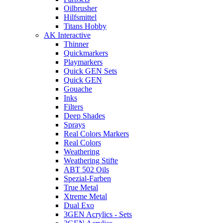
Oilbrusher
Hilfsmittel
Titans Hobby
AK Interactive
Thinner
Quickmarkers
Playmarkers
Quick GEN Sets
Quick GEN
Gouache
Inks
Filters
Deep Shades
Sprays
Real Colors Markers
Real Colors
Weathering
Weathering Stifte
ABT 502 Oils
Spezial-Farben
True Metal
Xtreme Metal
Dual Exo
3GEN Acrylics - Sets