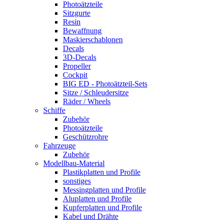
Photoätzteile
Sitzgurte
Resin
Bewaffnung
Maskierschablonen
Decals
3D-Decals
Propeller
Cockpit
BIG ED - Photoätzteil-Sets
Sitze / Schleudersitze
Räder / Wheels
Schiffe
Zubehör
Photoätzteile
Geschützrohre
Fahrzeuge
Zubehör
Modellbau-Material
Plastikplatten und Profile
sonstiges
Messingplatten und Profile
Aluplatten und Profile
Kupferplatten und Profile
Kabel und Drähte