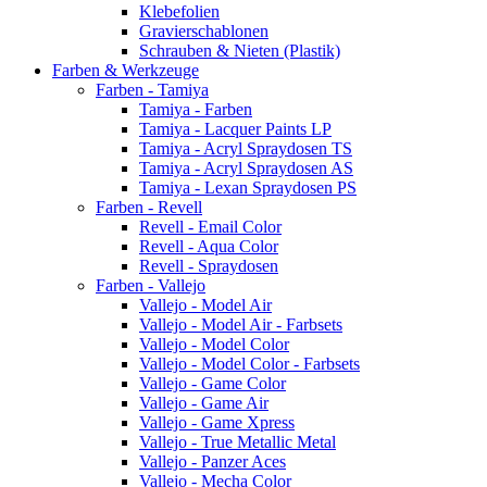
Klebefolien
Gravierschablonen
Schrauben & Nieten (Plastik)
Farben & Werkzeuge
Farben - Tamiya
Tamiya - Farben
Tamiya - Lacquer Paints LP
Tamiya - Acryl Spraydosen TS
Tamiya - Acryl Spraydosen AS
Tamiya - Lexan Spraydosen PS
Farben - Revell
Revell - Email Color
Revell - Aqua Color
Revell - Spraydosen
Farben - Vallejo
Vallejo - Model Air
Vallejo - Model Air - Farbsets
Vallejo - Model Color
Vallejo - Model Color - Farbsets
Vallejo - Game Color
Vallejo - Game Air
Vallejo - Game Xpress
Vallejo - True Metallic Metal
Vallejo - Panzer Aces
Vallejo - Mecha Color