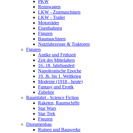
PKW
Rennwagen
LKW - Zugmaschinen
LKW - Trailer
Motorräder
Eisenbahnen
Figuren
Baumaschinen
Nutzfahrzeuge & Traktoren
Figuren
Antike und Frühzeit
Zeit des Mittelalters
16.-18. Jahrhundert
Napoleonische Epoche
19. Jh. bis 1. Weltkrieg
Moderne (1918 - heute)
Fantasy und Erotik
Zubehör
Raumfahrt - Science Fiction
Raketen, Raumschiffe
Star Wars
Star Trek
Figuren
Dioramenbau
Ruinen und Bauwerke