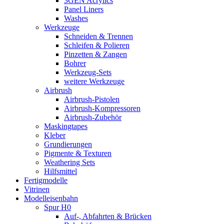
3GEN Acrylics
Panel Liners
Washes
Werkzeuge
Schneiden & Trennen
Schleifen & Polieren
Pinzetten & Zangen
Bohrer
Werkzeug-Sets
weitere Werkzeuge
Airbrush
Airbrush-Pistolen
Airbrush-Kompressoren
Airbrush-Zubehör
Maskingtapes
Kleber
Grundierungen
Pigmente & Texturen
Weathering Sets
Hilfsmittel
Fertigmodelle
Vitrinen
Modelleisenbahn
Spur H0
Auf-, Abfahrten & Brücken