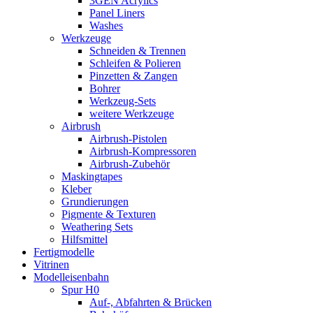
3GEN Acrylics
Panel Liners
Washes
Werkzeuge
Schneiden & Trennen
Schleifen & Polieren
Pinzetten & Zangen
Bohrer
Werkzeug-Sets
weitere Werkzeuge
Airbrush
Airbrush-Pistolen
Airbrush-Kompressoren
Airbrush-Zubehör
Maskingtapes
Kleber
Grundierungen
Pigmente & Texturen
Weathering Sets
Hilfsmittel
Fertigmodelle
Vitrinen
Modelleisenbahn
Spur H0
Auf-, Abfahrten & Brücken