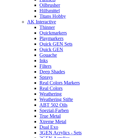
Oilbrusher
Hilfsmittel
Titans Hobby
AK Interactive
Thinner
Quickmarkers
Playmarkers
Quick GEN Sets
Quick GEN
Gouache
Inks
Filters
Deep Shades
Sprays
Real Colors Markers
Real Colors
Weathering
Weathering Stifte
ABT 502 Oils
Spezial-Farben
True Metal
Xtreme Metal
Dual Exo
3GEN Acrylics - Sets