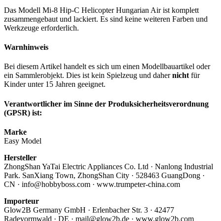
Das Modell Mi-8 Hip-C Helicopter Hungarian Air ist komplett
zusammengebaut und lackiert. Es sind keine weiteren Farben und
Werkzeuge erforderlich.
Warnhinweis
Bei diesem Artikel handelt es sich um einen Modellbauartikel oder
ein Sammlerobjekt. Dies ist kein Spielzeug und daher
nicht
für
Kinder unter 15 Jahren geeignet.
Verantwortlicher im Sinne der Produksicherheitsverordnung
(GPSR) ist:
Marke
Easy Model
Hersteller
ZhongShan YaTai Electric Appliances Co. Ltd · Nanlong Industrial
Park. SanXiang Town, ZhongShan City · 528463 GuangDong ·
CN · info@hobbyboss.com · www.trumpeter-china.com
Importeur
Glow2B Germany GmbH · Erlenbacher Str. 3 · 42477
Radevormwald · DE · mail@glow2b.de · www.glow2b.com