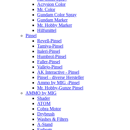
Acrysion Color
Mr. Color
Gundam Color Spray
Gundam Marker
Mr. Hobby Marker
Hilfsmittel
Pinsel
Revell-Pinsel
Tamiya-Pinsel
Italeri-Pinsel
Humbrol-Pinsel
Faller-Pinsel
Vallejo-Pinsel
AK Interactive - Pinsel
Pinsel - diverse Hersteller
Ammo by MIG -Pinsel
Mr. Hobby-Gunze Pinsel
AMMO by MIG
Shader
ATOM
Cobra Motor
Drybrush
Washes & Filters
A-Stand
Farbsets