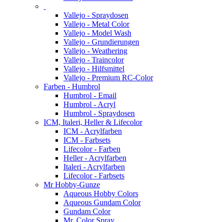
Vallejo - Spraydosen
Vallejo - Metal Color
Vallejo - Model Wash
Vallejo - Grundierungen
Vallejo - Weathering
Vallejo - Traincolor
Vallejo - Hilfsmittel
Vallejo - Premium RC-Color
Farben - Humbrol
Humbrol - Email
Humbrol - Acryl
Humbrol - Spraydosen
ICM, Italeri, Heller & Lifecolor
ICM - Acrylfarben
ICM - Farbsets
Lifecolor - Farben
Heller - Acrylfarben
Italeri - Acrylfarben
Lifecolor - Farbsets
Mr Hobby-Gunze
Aqueous Hobby Colors
Aqueous Gundam Color
Gundam Color
Mr. Color Spray