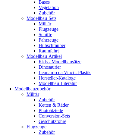
Bases
Vegetation
Zubehör
Modellbau-Sets
Militär
Flugzeuge
Schiffe
Fahrzeuge
Hubschrauber
Raumfahrt
Modellbau-Artikel
Kids - Modellbausätze
Dinosaurier
Leonardo da Vinci - Plastik
Hersteller-Kataloge
Modellbau-Literatur
Modellbauzubehör
Militär
Zubehör
Ketten & Räder
Photoätzteile
Conversion-Sets
Geschützrohre
Flugzeuge
Zubehör