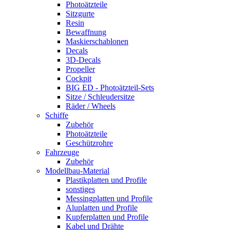
Photoätzteile
Sitzgurte
Resin
Bewaffnung
Maskierschablonen
Decals
3D-Decals
Propeller
Cockpit
BIG ED - Photoätzteil-Sets
Sitze / Schleudersitze
Räder / Wheels
Schiffe
Zubehör
Photoätzteile
Geschützrohre
Fahrzeuge
Zubehör
Modellbau-Material
Plastikplatten und Profile
sonstiges
Messingplatten und Profile
Aluplatten und Profile
Kupferplatten und Profile
Kabel und Drähte