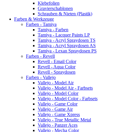
Klebefolien
Gravierschablonen
Schrauben & Nieten (Plastik)
Farben & Werkzeuge
Farben - Tamiya
Tamiya - Farben
Tamiya - Lacquer Paints LP
Tamiya - Acryl Spraydosen TS
Tamiya - Acryl Spraydosen AS
Tamiya - Lexan Spraydosen PS
Farben - Revell
Revell - Email Color
Revell - Aqua Color
Revell - Spraydosen
Farben - Vallejo
Vallejo - Model Air
Vallejo - Model Air - Farbsets
Vallejo - Model Color
Vallejo - Model Color - Farbsets
Vallejo - Game Color
Vallejo - Game Air
Vallejo - Game Xpress
Vallejo - True Metallic Metal
Vallejo - Panzer Aces
Vallejo - Mecha Color