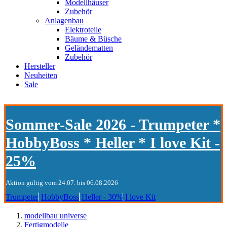
Modellhäuser
Zubehör
Anlagenbau
Elektroteile
Bäume & Büsche
Geländematten
Zubehör
Hersteller
Neuheiten
Sale
Sommer-Sale 2026 - Trumpeter *
HobbyBoss * Heller * I love Kit -
25%
Aktion gültig vom 24.07. bis 06.08.2026
Trumpeter
HobbyBoss
Heller - 30%
I love Kit
modellbau universe
Fertigmodelle