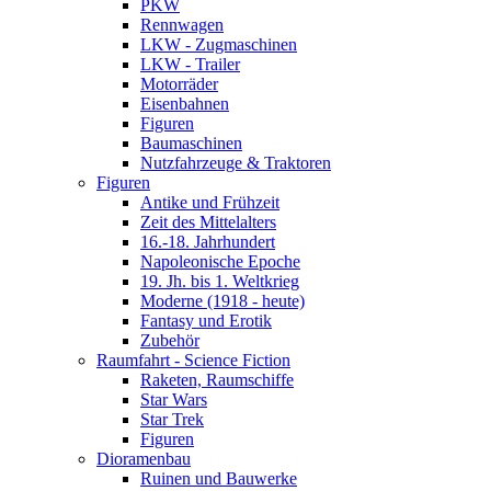
PKW
Rennwagen
LKW - Zugmaschinen
LKW - Trailer
Motorräder
Eisenbahnen
Figuren
Baumaschinen
Nutzfahrzeuge & Traktoren
Figuren
Antike und Frühzeit
Zeit des Mittelalters
16.-18. Jahrhundert
Napoleonische Epoche
19. Jh. bis 1. Weltkrieg
Moderne (1918 - heute)
Fantasy und Erotik
Zubehör
Raumfahrt - Science Fiction
Raketen, Raumschiffe
Star Wars
Star Trek
Figuren
Dioramenbau
Ruinen und Bauwerke