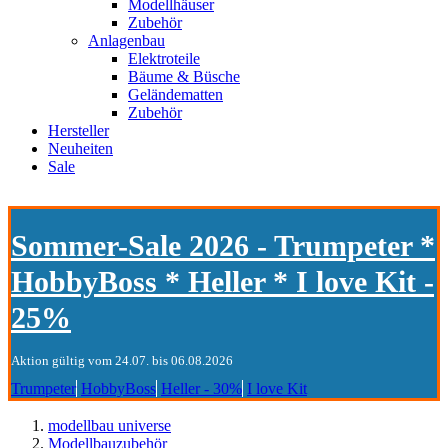
Modellhäuser
Zubehör
Anlagenbau
Elektroteile
Bäume & Büsche
Geländematten
Zubehör
Hersteller
Neuheiten
Sale
Sommer-Sale 2026 - Trumpeter *
HobbyBoss * Heller * I love Kit -
25%
Aktion gültig vom 24.07. bis 06.08.2026
Trumpeter
HobbyBoss
Heller - 30%
I love Kit
modellbau universe
Modellbauzubehör