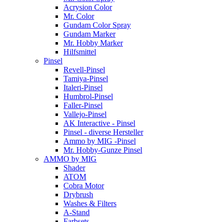
Acrysion Color
Mr. Color
Gundam Color Spray
Gundam Marker
Mr. Hobby Marker
Hilfsmittel
Pinsel
Revell-Pinsel
Tamiya-Pinsel
Italeri-Pinsel
Humbrol-Pinsel
Faller-Pinsel
Vallejo-Pinsel
AK Interactive - Pinsel
Pinsel - diverse Hersteller
Ammo by MIG -Pinsel
Mr. Hobby-Gunze Pinsel
AMMO by MIG
Shader
ATOM
Cobra Motor
Drybrush
Washes & Filters
A-Stand
Farbsets