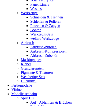
3GEN Acrylics
Panel Liners
Washes
Werkzeuge
Schneiden & Trennen
Schleifen & Polieren
Pinzetten & Zangen
Bohrer
Werkzeug-Sets
weitere Werkzeuge
Airbrush
Airbrush-Pistolen
Airbrush-Kompressoren
Airbrush-Zubehör
Maskingtapes
Kleber
Grundierungen
Pigmente & Texturen
Weathering Sets
Hilfsmittel
Fertigmodelle
Vitrinen
Modelleisenbahn
Spur H0
Auf-, Abfahrten & Brücken