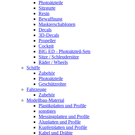
Photoätzteile
Sitzgurte
Resin
Bewaffnung
Maskierschablonen
Decals
3D-Decals
Propeller
Cockpit
BIG ED - Photoätzteil-Sets
Sitze / Schleudersitze
Räder / Wheels
Schiffe
Zubehör
Photoätzteile
Geschützrohre
Fahrzeuge
Zubehör
Modellbau-Material
Plastikplatten und Profile
sonstiges
Messingplatten und Profile
Aluplatten und Profile
Kupferplatten und Profile
Kabel und Drähte