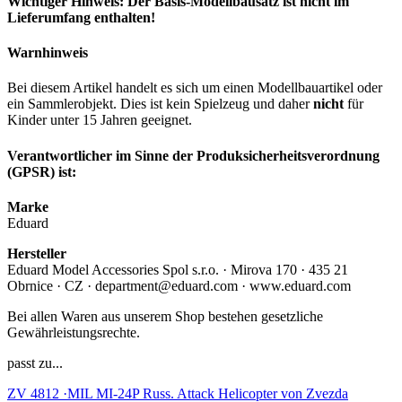
Wichtiger Hinweis: Der Basis-Modellbausatz ist nicht im
Lieferumfang enthalten!
Warnhinweis
Bei diesem Artikel handelt es sich um einen Modellbauartikel oder
ein Sammlerobjekt. Dies ist kein Spielzeug und daher
nicht
für
Kinder unter 15 Jahren geeignet.
Verantwortlicher im Sinne der Produksicherheitsverordnung
(GPSR) ist:
Marke
Eduard
Hersteller
Eduard Model Accessories Spol s.r.o. · Mirova 170 · 435 21
Obrnice · CZ · department@eduard.com · www.eduard.com
Bei allen Waren aus unserem Shop bestehen gesetzliche
Gewährleistungsrechte.
passt zu...
ZV 4812 ·MIL MI-24P Russ. Attack Helicopter von Zvezda