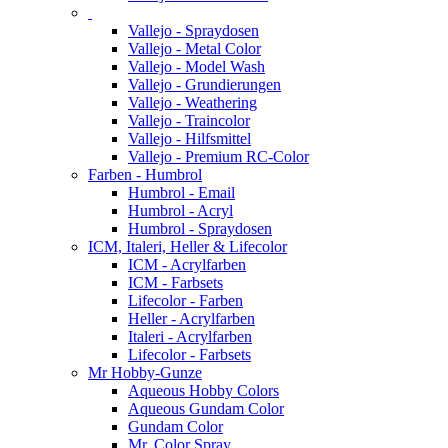
Vallejo - Spraydosen
Vallejo - Metal Color
Vallejo - Model Wash
Vallejo - Grundierungen
Vallejo - Weathering
Vallejo - Traincolor
Vallejo - Hilfsmittel
Vallejo - Premium RC-Color
Farben - Humbrol
Humbrol - Email
Humbrol - Acryl
Humbrol - Spraydosen
ICM, Italeri, Heller & Lifecolor
ICM - Acrylfarben
ICM - Farbsets
Lifecolor - Farben
Heller - Acrylfarben
Italeri - Acrylfarben
Lifecolor - Farbsets
Mr Hobby-Gunze
Aqueous Hobby Colors
Aqueous Gundam Color
Gundam Color
Mr. Color Spray