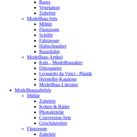
Bases
Vegetation
Zubehör
Modellbau-Sets
Militär
Flugzeuge
Schiffe
Fahrzeuge
Hubschrauber
Raumfahrt
Modellbau-Artikel
Kids - Modellbausätze
Dinosaurier
Leonardo da Vinci - Plastik
Hersteller-Kataloge
Modellbau-Literatur
Modellbauzubehör
Militär
Zubehör
Ketten & Räder
Photoätzteile
Conversion-Sets
Geschützrohre
Flugzeuge
Zubehör