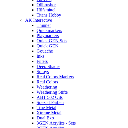
Oilbrusher
Hilfsmittel
Titans Hobby
AK Interactive
Thinner
Quickmarkers
Playmarkers
Quick GEN Sets
Quick GEN
Gouache
Inks
Filters
Deep Shades
Sprays
Real Colors Markers
Real Colors
Weathering
Weathering Stifte
ABT 502 Oils
Spezial-Farben
True Metal
Xtreme Metal
Dual Exo
3GEN Acrylics - Sets