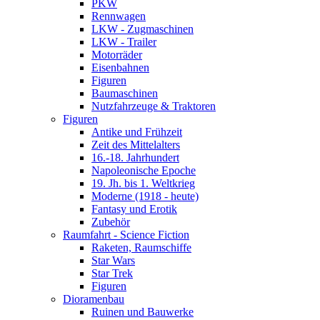
PKW
Rennwagen
LKW - Zugmaschinen
LKW - Trailer
Motorräder
Eisenbahnen
Figuren
Baumaschinen
Nutzfahrzeuge & Traktoren
Figuren
Antike und Frühzeit
Zeit des Mittelalters
16.-18. Jahrhundert
Napoleonische Epoche
19. Jh. bis 1. Weltkrieg
Moderne (1918 - heute)
Fantasy und Erotik
Zubehör
Raumfahrt - Science Fiction
Raketen, Raumschiffe
Star Wars
Star Trek
Figuren
Dioramenbau
Ruinen und Bauwerke