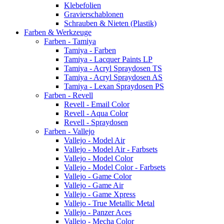
Klebefolien
Gravierschablonen
Schrauben & Nieten (Plastik)
Farben & Werkzeuge
Farben - Tamiya
Tamiya - Farben
Tamiya - Lacquer Paints LP
Tamiya - Acryl Spraydosen TS
Tamiya - Acryl Spraydosen AS
Tamiya - Lexan Spraydosen PS
Farben - Revell
Revell - Email Color
Revell - Aqua Color
Revell - Spraydosen
Farben - Vallejo
Vallejo - Model Air
Vallejo - Model Air - Farbsets
Vallejo - Model Color
Vallejo - Model Color - Farbsets
Vallejo - Game Color
Vallejo - Game Air
Vallejo - Game Xpress
Vallejo - True Metallic Metal
Vallejo - Panzer Aces
Vallejo - Mecha Color