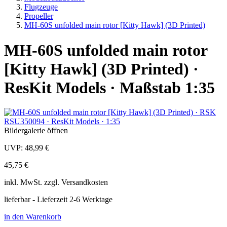
Flugzeuge
Propeller
MH-60S unfolded main rotor [Kitty Hawk] (3D Printed)
MH-60S unfolded main rotor
[Kitty Hawk] (3D Printed) ·
ResKit Models · Maßstab 1:35
Bildergalerie öffnen
UVP:
48,99 €
45,75 €
inkl.
MwSt. zzgl.
Versandkosten
lieferbar - Lieferzeit 2-6 Werktage
in den Warenkorb