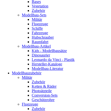
Bases
Vegetation
Zubehör
Modellbau-Sets
Militär
Flugzeuge
Schiffe
Fahrzeuge
Hubschrauber
Raumfahrt
Modellbau-Artikel
Kids - Modellbausätze
Dinosaurier
Leonardo da Vinci - Plastik
Hersteller-Kataloge
Modellbau-Literatur
Modellbauzubehör
Militär
Zubehör
Ketten & Räder
Photoätzteile
Conversion-Sets
Geschützrohre
Flugzeuge
Zubehör