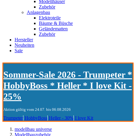
Modellhäuser
Zubehör
Anlagenbau
Elektroteile
Bäume & Büsche
Geländematten
Zubehör
Hersteller
Neuheiten
Sale
Sommer-Sale 2026 - Trumpeter *
HobbyBoss * Heller * I love Kit -
25%
Aktion gültig vom 24.07. bis 06.08.2026
Trumpeter
HobbyBoss
Heller - 30%
I love Kit
modellbau universe
Modellbauzubehör