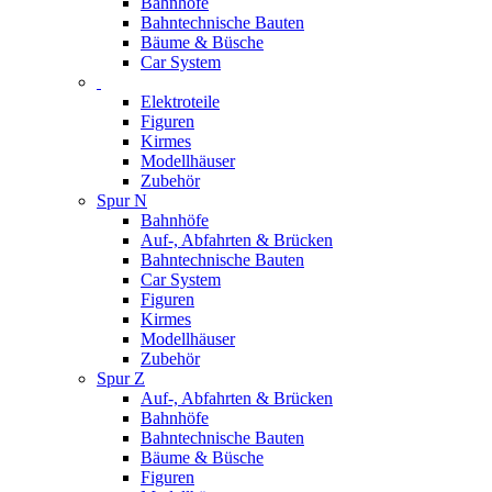
Bahnhöfe
Bahntechnische Bauten
Bäume & Büsche
Car System
Elektroteile
Figuren
Kirmes
Modellhäuser
Zubehör
Spur N
Bahnhöfe
Auf-, Abfahrten & Brücken
Bahntechnische Bauten
Car System
Figuren
Kirmes
Modellhäuser
Zubehör
Spur Z
Auf-, Abfahrten & Brücken
Bahnhöfe
Bahntechnische Bauten
Bäume & Büsche
Figuren