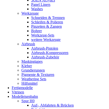
3GEN Acrylics
Panel Liners
Washes
Werkzeuge
Schneiden & Trennen
Schleifen & Polieren
Pinzetten & Zangen
Bohrer
Werkzeug-Sets
weitere Werkzeuge
Airbrush
Airbrush-Pistolen
Airbrush-Kompressoren
Airbrush-Zubehör
Maskingtapes
Kleber
Grundierungen
Pigmente & Texturen
Weathering Sets
Hilfsmittel
Fertigmodelle
Vitrinen
Modelleisenbahn
Spur H0
Auf-, Abfahrten & Brücken