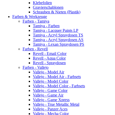
Klebefolien
Gravierschablonen
Schrauben & Nieten (Plastik)
Farben & Werkzeuge
Farben - Tamiya
Tamiya - Farben
Tamiya - Lacquer Paints LP
Tamiya - Acryl Spraydosen TS
Tamiya - Acryl Spraydosen AS
Tamiya - Lexan Spraydosen PS
Farben - Revell
Revell - Email Color
Revell - Aqua Color
Revell - Spraydosen
Farben - Vallejo
Vallejo - Model Air
Vallejo - Model Air - Farbsets
Vallejo - Model Color
Vallejo - Model Color - Farbsets
Vallejo - Game Color
Vallejo - Game Air
Vallejo - Game Xpress
Vallejo - True Metallic Metal
Vallejo - Panzer Aces
Vallejo - Mecha Color