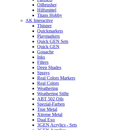
Oilbrusher
Hilfsmittel
Titans Hobby
AK Interactive
Thinner
Quickmarkers
Playmarkers
Quick GEN Sets
Quick GEN
Gouache
Inks
Filters
Deep Shades
Sprays
Real Colors Markers
Real Colors
Weathering
Weathering Stifte
ABT 502 Oils
Spezial-Farben
True Metal
Xtreme Metal
Dual Exo
3GEN Acrylics - Sets