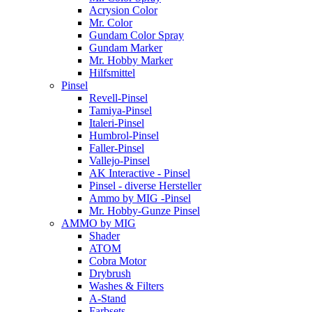
Acrysion Color
Mr. Color
Gundam Color Spray
Gundam Marker
Mr. Hobby Marker
Hilfsmittel
Pinsel
Revell-Pinsel
Tamiya-Pinsel
Italeri-Pinsel
Humbrol-Pinsel
Faller-Pinsel
Vallejo-Pinsel
AK Interactive - Pinsel
Pinsel - diverse Hersteller
Ammo by MIG -Pinsel
Mr. Hobby-Gunze Pinsel
AMMO by MIG
Shader
ATOM
Cobra Motor
Drybrush
Washes & Filters
A-Stand
Farbsets