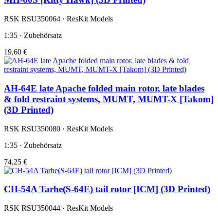
RSK RSU350064 · ResKit Models
1:35 · Zubehörsatz
19,60 €
AH-64E late Apache folded main rotor, late blades
& fold restraint systems, MUMT, MUMT-X [Takom]
(3D Printed)
RSK RSU350080 · ResKit Models
1:35 · Zubehörsatz
74,25 €
CH-54A Tarhe(S-64E) tail rotor [ICM] (3D Printed)
RSK RSU350044 · ResKit Models